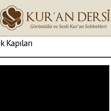
k Kapıları
İsminiz (*)
Epostanız (*)
Yaşadığınız Hatanın Ayrıntıları