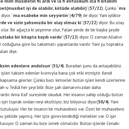
 mim musibetin fil ardı ve la fi enfusikum illa fi kitabim
bet(musibet iyi de olabilir, kötüde olabilir)
”(
57/22
). Çünkü “
ma
 diyor. “
ma esabeke min seyyietin
”(
4/79
) de diyor. Yani iyilikte
rde ve sizin şahsınızda bir olay olmaz ki
”(
57/22
) diyor. Bu olay
a olur. Bir ağaçta ki yeşerme olur, falan yerde de bir başka şeyde
tlaka bir kitapta kaydı vardır
”(
57/22
) diyor. O zaman Allahın
r olduğuna göre bu taksimatı yapanlarda vardır. Yani şu toprakta
alan diye.
taksim edenlere andolsun
”(
51/4
). Buradan şunu da anlayabiliriz.
işleri taksim edenler kısmıyla bana çok etki etmiştir. Kendi
kapsama girerler. Çünkü bazı kimseler bütün işleri kendi üzerlerine
lah-u Teâlâ her şeyi bilir. Bize şah damarımızdan daha
 vardır. Ama Kaf suresinde okuduk. Her insanın sahip olduğu bütün
için toprak ondan neyi eksiltiyor, biz biliyoruz diyor(
50/4
). Yani
tutuluyor. Her bir insanın bir muhasebesi var. Özel bir muhasebesi
 bu şekilde yapmış. Her işte görevlendirdiği melekler var. O işin
utturuyor. O zaman bu bize örnek olmalıdır. Bütün işlerde Cenabı