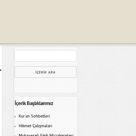
İçerik Başlıklarımız
Kur’an Sohbetleri
Hikmet Çalışmaları
Mukayeseli Fıkıh Müzakereleri