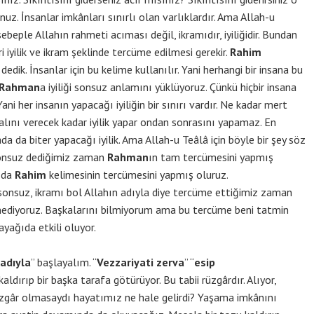
uz. İnsanlar imkânları sınırlı olan varlıklardır. Ama Allah-u
sebeple Allahın rahmeti acıması değil, ikramıdır, iyiliğidir. Bundan
i iyilik ve ikram şeklinde tercüme edilmesi gerekir.
Rahim
dedik. İnsanlar için bu kelime kullanılır. Yani herhangi bir insana bu
Rahman
a iyiliği sonsuz anlamını yüklüyoruz. Çünkü hiçbir insana
ani her insanın yapacağı iyiliğin bir sınırı vardır. Ne kadar mert
lını verecek kadar iyilik yapar ondan sonrasını yapamaz. En
 da biter yapacağı iyilik. Ama Allah-u Teâlâ için böyle bir şey söz
i sonsuz dediğimiz zaman
Rahman
ın tam tercümesini yapmış
n da
Rahim
kelimesinin tercümesini yapmış oluruz.
iği sonsuz, ikramı bol Allahın adıyla diye tercüme ettiğimiz zaman
nediyoruz. Başkalarını bilmiyorum ama bu tercüme beni tatmin
bayağıda etkili oluyor.
 adıyla
” başlayalım. “
Vezzariyati zerva
” “
esip
 kaldırıp bir başka tarafa götürüyor. Bu tabii rüzgârdır. Alıyor,
üzgâr olmasaydı hayatımız ne hale gelirdi? Yaşama imkânını