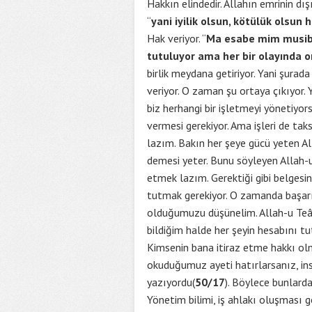
Hakkın elindedir. Allahın emrinin dış
“
yani iyilik olsun, kötülük olsun
Hak veriyor. “
Ma esabe mim musibet
tutuluyor ama her bir olayında on
birlik meydana getiriyor. Yani şurad
veriyor. O zaman şu ortaya çıkıyor.
biz herhangi bir işletmeyi yönetiyors
vermesi gerekiyor. Ama işleri de ta
lazım. Bakın her şeye gücü yeten A
demesi yeter. Bunu söyleyen Allah-u
etmek lazım. Gerektiği gibi belgesi
tutmak gerekiyor. O zamanda başarı
olduğumuzu düşünelim. Allah-u Teâl
bildiğim halde her şeyin hesabını tu
Kimsenin bana itiraz etme hakkı olm
okuduğumuz ayeti hatırlarsanız, in
yazıyordu(
50/17
). Böylece bunlard
Yönetim bilimi, iş ahlakı oluşması ge