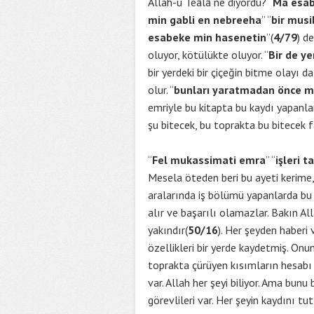
Allah-u Teâlâ ne diyordu? “
Ma esabe
min gabli en nebreeha
” “
bir musi
esabeke min hasenetin
”(
4/79
) de
oluyor, kötülükte oluyor. “
Bir de ye
bir yerdeki bir çiçeğin bitme olayı d
olur. “
bunları yaratmadan önce mu
emriyle bu kitapta bu kaydı yapanla
şu bitecek, bu toprakta bu bitecek f
“
Fel mukassimati emra
” “
işleri 
Mesela öteden beri bu ayeti kerime, 
aralarında iş bölümü yapanlarda bu 
alır ve başarılı olamazlar. Bakın Al
yakındır(
50/16
). Her şeyden haberi
özellikleri bir yerde kaydetmiş. Onun 
toprakta çürüyen kısımların hesabı 
var. Allah her şeyi biliyor. Ama bunu
görevlileri var. Her şeyin kaydını t