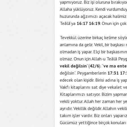
yapmıyoruz. Biz işi oluruna bırakıy
Allaha yüklüyoruz. Kendi vurdumdu
huzurunda ağzımızı açacak halimiz b
Teâlâ’ya
16:17 16:19
. Onun için çok
Tevekkül üzerine birkaç kelime söyley
anlamına da gelir. Vekil, bir başka
olmadan iş yapar. Elçi bir başkasın
olmaz. Onun için Allah-u Teâlâ Pey
vekil değilsin
”(
42/6
). “
ve ma ente
değilsin”. Peygamberlerin
17:31 17:
edecek olan kişidir. Birisi adına iş ya
Vakfı kitaplarını sat diye vekalet v
Kitaplarımızı satıyor. Bizim yapmamı
vekili yoktur. Allah her zaman her ye
ayrıdır. Vekillik değildir. Allahın ve
takım işler vardır. Biz onları yapar
Gücümüz yettiğince birçok konuları 