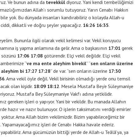
oruz. Ve bunun adına da
tevekkül
diyoruz. Yani kendi tembelliğimizi
ymazlığımızdan Allah’ı sorumlu tutuyoruz. Yarın Cenabı Hakkın
ile yok. Bu dünyada insanları kandırabiliriz o kolayda Allah-u
 ciddi, dikkatli ve doğru şeyler yapacağız.
16:26 16:35
.
elim. Bununla ilgili olarak vekil kelimesi var. Vekil koruyucu
sı namına iş yapma anlamına da gelir. Ama o başkasının
17:01
gerek
ın sözünü
17:06 17:08
götürendir. Elçi vekil değildir. Elçi vekil
gamberimize “
ve ma ente aleyhim bivekil
” “
sen onların üzerine
 aleyhim bi
17:27 17:28
” de var. “sen onların üzerine
17:30
56
. Ama vekil öyle değil. Vekil birisinin olmadığı yerde onu temsil
pacak olan kişidir.
18:09 18:12
. Mesela Mustafa Bey’e Süleymaniye
eriyoruz. Mustafa Bey Süleymaniye Vakfı adına yetkilidir.
z gereken işleri o yapıyor. Yani bir vekildir. Bu manada Allahın
rde hazır ve nazır bulunuyor. O işlerin taksimatını verdiği emirler
kili yoktur. Ama Allah bizim vekilimizdir. Bizim yapabileceğimiz bir
ız. Yapamayacağımız işleri de Cenabı Hakka havale ederiz.
yapabiliriz. Ama gücümüzün bittiği yerde de Allah-u Teâlâ’ya, ya