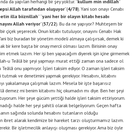
ında da yapılan herhangi bir şey yoktur. “
kullum min ındillah
”
 hepsi Allah tarafından oluşuyor
”(
4/78
). Yani son onayı Cenabı
in illa biiznillah
” “
yani her bir olayın kitabı hesabı
ayını Allah veriyor
”(
57/22
). Bu da ne yapıyor? Muhteşem bir
a bir çiçek yeşerecek. Onun kitabı tutuluyor, onayını Cenabı Hak
 Yani biz buradan bir yönetim modeli almaya çalışırsak, demek ki
ak bir kere başta bir onay mercii olması lazım. Birisinin onay
ksim etmek lazım. Her işi ben yapacağım diyerek işin içine girmemek
llah-u Teâlâ bir şeyi yapmayı murat ettiği zaman ona sadece ol
 Teâlâ onu yapmıyor. İşleri taksim ediyor. O zaman işleri taksim
ni tutmak ve denetimini yapmak gerekiyor. Hesabını, kitabını
yı yakalamaya çalışmak lazım. Mesela bir işte başarısız
â demez mi benim kitabımı hiç okumadın mı diye. Ben her şeyi
tuyorum. Her şeye gücüm yettiği halde işleri taksim ettiriyorum.
adığı halde her şeyi şahitli olarak belgeliyorum. Geçen hafta
sanın sağında solunda hesabını tutanların olduğu
an ibret alarak kendimize bir hareket tarzı oluşturmamız lazım.
rekir. Bir işletmecilik anlayışı oluşması gerekiyor. Ama biz öyle