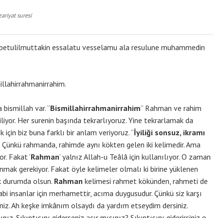
zariyat suresi
akıbetulilmuttakin essalatu vesselamu ala resulune muhammedin
illahirrahmanirrahim.
 bismillah var. “
Bismillahirrahmanirrahim
” Rahman ve rahim
liyor. Her surenin başında tekrarlıyoruz. Yine tekrarlamak da
çin biz buna farklı bir anlam veriyoruz. “
İyiliği sonsuz, ikramı
z. Çünkü rahmanda, rahimde aynı kökten gelen iki kelimedir. Ama
or. Fakat ‘
Rahman
’ yalnız Allah-u Teâlâ için kullanılıyor. O zaman
nmak gerekiyor. Fakat öyle kelimeler olmalı ki birine yüklenen
k durumda olsun.
Rahman
kelimesi rahmet kökünden, rahmeti de
i insanlar için merhamettir, acıma duygusudur. Çünkü siz karşı
niz. Ah keşke imkânım olsaydı da yardım etseydim dersiniz.
ınız. Sıkıntısını giderseniz acır mısınız? Sıkıntısını giderirsiniz o