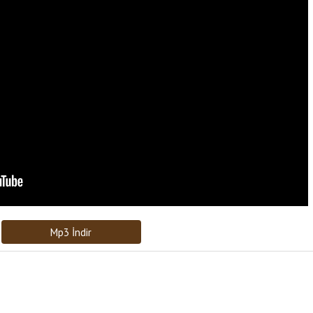
Bağlantıyı Gönderin
[recaptcha]
Mp3 İndir