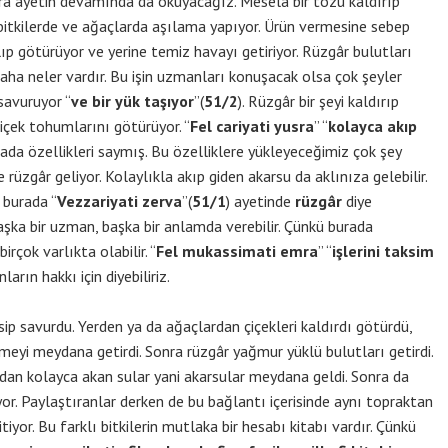
nra ayetin devamında da okuyacağız. Mesela bir tozu kaldırıp
bitkilerde ve ağaçlarda aşılama yapıyor. Ürün vermesine sebep
alıp götürüyor ve yerine temiz havayı getiriyor. Rüzgâr bulutları
 daha neler vardır. Bu işin uzmanları konuşacak olsa çok şeyler
 savuruyor “
ve bir yük taşıyor
”(
51/2
). Rüzgâr bir şeyi kaldırıp
içek tohumlarını götürüyor. “
Fel cariyati yusra
” “
kolayca akıp
rada özellikleri saymış. Bu özelliklere yükleyeceğimiz çok şey
e rüzgâr geliyor. Kolaylıkla akıp giden akarsu da aklınıza gelebilir.
 burada “
Vezzariyati zerva
”(
51/1
) ayetinde
rüzgâr
diye
aşka bir uzman, başka bir anlamda verebilir. Çünkü burada
birçok varlıkta olabilir. “
Fel mukassimati emra
” “
işlerini taksim
nların hakkı için diyebiliriz.
ip savurdu. Yerden ya da ağaçlardan çiçekleri kaldırdı götürdü,
nmeyi meydana getirdi. Sonra rüzgâr yağmur yüklü bulutları getirdi.
n kolayca akan sular yani akarsular meydana geldi. Sonra da
iyor. Paylaştıranlar derken de bu bağlantı içerisinde aynı topraktan
tiyor. Bu farklı bitkilerin mutlaka bir hesabı kitabı vardır. Çünkü