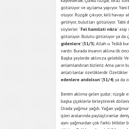
kaybederdik. Çünkü rüzgâr, biraz so
götürüyor ve aşılama yapıyor. Yani 
oluyor. Rüzgâr çıkıyor, kirli havayı 
getiriyor, bulutları götürüyor. Tabii
söylerler. “
Fel hamilati vıkra
” esip
götürüyor. Bulutu götürüyor ya da ç
gidenlere
”(
51/3
). Allah-u Teâlâ bu
vardır. Burada insanın aklına ilk önc
Başka şeylerde aklınıza gelebilir. Ve
anlamlandıran bizleriz. Ama yarın b
anlatılanlar özelliklerdir. Özellikler 
edenlere andolsun
”(
51/4
) ya da o
Benim aklıma gelen şudur; rüzgâr es
başka çiçeklerle birleştirerek dölle
Orada yağmur yağdı. Yağan yağmurda
işleri aralarında paylaştıranlar den
aynı yağmurdan çok farklı bitkiler bi