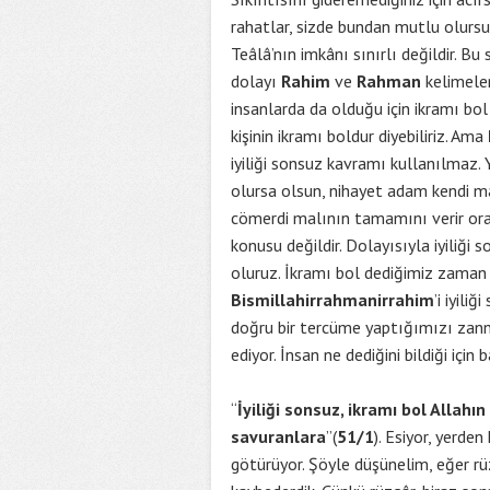
rahatlar, sizde bundan mutlu olursun
Teâlâ’nın imkânı sınırlı değildir. Bu 
dolayı
Rahim
ve
Rahman
kelimeler
insanlarda da olduğu için ikramı bol 
kişinin ikramı boldur diyebiliriz. Ama
iyiliği sonsuz kavramı kullanılmaz. Y
olursa olsun, nihayet adam kendi ma
cömerdi malının tamamını verir orada
konusu değildir. Dolayısıyla iyiliğ
oluruz. İkramı bol dediğimiz zama
Bismillahirrahmanirrahim
’i iyil
doğru bir tercüme yaptığımızı zan
ediyor. İnsan ne dediğini bildiği için 
“
İyiliği sonsuz, ikramı bol Allahın
savuranlara
”(
51/1
). Esiyor, yerden
götürüyor. Şöyle düşünelim, eğer r