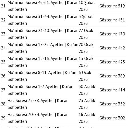
Mü’minun Suresi 45-61. Ayetler | Kur’an
10 Şubat
21
Gösterim:
519
Sohbetleri
2026
Mü’minun Suresi 31-44. Ayetler | Kur’an
3 Şubat
22
Gösterim:
451
Sohbetleri
2026
Mü’minûn Suresi 23-30. Ayetler | Kur’an
27 Ocak
23
Gösterim:
470
Sohbetleri
2026
Mü’minûn Suresi 17-22. Ayetler | Kur’an
20 Ocak
24
Gösterim:
442
Sohbetleri
2026
Mü’minûn Suresi 12-16. Ayetler | Kur’an
13 Ocak
25
Gösterim:
425
Sohbetleri
2026
Mü’minûn Suresi 8-11. Ayetler | Kur’an
6 Ocak
26
Gösterim:
389
Sohbetleri
2026
Mü’minûn Suresi 1-7. Ayetler | Kur’an
30 Aralık
27
Gösterim:
414
Sohbetleri
2025
Hac Suresi 75-78. Ayetler | Kur’an
23 Aralık
28
Gösterim:
352
Sohbetleri
2025
Hac Suresi 70-74. Ayetler | Kur’an
16 Aralık
29
Gösterim:
302
Sohbetleri
2025