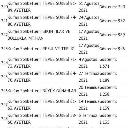
Kur’an Sohbetleri | TEVBE SURESİ 81-
31 Ağustos
240
Gösterim:
740
89. AYETLER
2021
Kur’an Sohbetleri | TEVBE SURESİ 74-
24 Ağustos
241
Gösterim:
972
80. AYETLER
2021
Kur’an Sohbetleri | SIKINTILAR VE
17 Ağustos
242
Gösterim:
989
BOLLUKLA İMTİHAN
2021
17 Ağustos
243
Kur’an Sohbetleri | RESUL VE TEBLİĞ
Gösterim:
946
2021
Kur’an Sohbetleri | TEVBE SURESİ 71-
4 Ağustos
Gösterim:
244
73. AYETLER
2021
1.371
Kur’an Sohbetleri | TEVBE SURESİ 64-
27 Temmuz
Gösterim:
245
70. AYETLER
2021
1.189
20 Temmuz
Gösterim:
246
Kur’an Sohbetleri | BÜYÜK GÜNAHLAR
2021
1.238
Kur’an Sohbetleri | TEVBE SURESİ 61-
14 Temmuz
Gösterim:
247
63. AYETLER
2021
1.139
Kur’an Sohbetleri | TEVBE SURESİ 58-
6 Temmuz
Gösterim:
248
60. AYETLER
2021
1.135