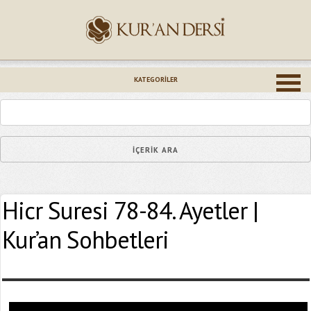
İsminiz (*)
KATEGORILER
Epostanız (*)
Hicr Suresi 78-84. Ayetler |
Yaşadığınız Hatanın Ayrıntıları
Kur’an Sohbetleri
Bağlantıyı Gönderin