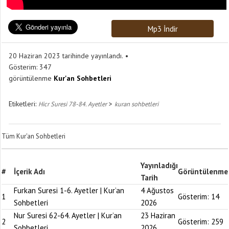
Mp3 İndir
20 Haziran 2023 tarihinde yayınlandı.
Gösterim:
347
görüntülenme
Kur'an Sohbetleri
Etiketleri:
>
Hicr Suresi 78-84. Ayetler
kuran sohbetleri
Tüm Kur'an Sohbetleri
Yayınladığı
#
İçerik Adı
Görüntülenme
Tarih
Furkan Suresi 1-6. Ayetler | Kur’an
4 Ağustos
1
Gösterim:
14
Sohbetleri
2026
Nur Suresi 62-64. Ayetler | Kur’an
23 Haziran
2
Gösterim:
259
Sohbetleri
2026