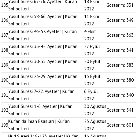
Yusuf Suresi 67-76. Ayetler | Kur’an
18 Ekim
185
Gösterim:
531
Sohbetleri
2022
Yusuf Suresi 58-66. Ayetler | Kur’an
11 Ekim
186
Gösterim:
349
Sohbetleri
2022
Yusuf Suresi 43-57. Ayetler | Kur’an
4 Ekim
187
Gösterim:
363
Sohbetleri
2022
Yusuf Suresi 36-42. Ayetler | Kur’an
27 Eylül
188
Gösterim:
341
Sohbetleri
2022
Yusuf Suresi 30-35. Ayetler | Kur’an
20 Eylül
189
Gösterim:
583
Sohbetleri
2022
Yusuf Suresi 23-29. Ayetler | Kur’an
13 Eylül
190
Gösterim:
380
Sohbetleri
2022
Yusuf Suresi 7-22. Ayetler | Kur’an
6 Eylül
191
Gösterim:
340
Sohbetleri
2022
Yusuf Suresi 1-6. Ayetler | Kur’an
30 Ağustos
192
Gösterim:
541
Sohbetleri
2022
Kur’an’da İman Esasları | Kur’an
23 Ağustos
193
Gösterim:
601
Sohbetleri
2022
Hud Suresi 118-123. Ayetler | Kur’an
16 Ağustos