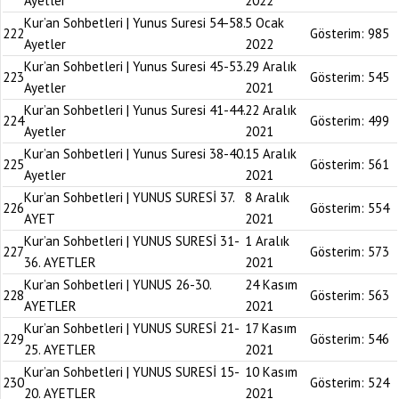
Ayetler
2022
Kur’an Sohbetleri | Yunus Suresi 54-58.
5 Ocak
222
Gösterim:
985
Ayetler
2022
Kur’an Sohbetleri | Yunus Suresi 45-53.
29 Aralık
223
Gösterim:
545
Ayetler
2021
Kur’an Sohbetleri | Yunus Suresi 41-44.
22 Aralık
224
Gösterim:
499
Ayetler
2021
Kur’an Sohbetleri | Yunus Suresi 38-40.
15 Aralık
225
Gösterim:
561
Ayetler
2021
Kur’an Sohbetleri | YUNUS SURESİ 37.
8 Aralık
226
Gösterim:
554
AYET
2021
Kur’an Sohbetleri | YUNUS SURESİ 31-
1 Aralık
227
Gösterim:
573
36. AYETLER
2021
Kur’an Sohbetleri | YUNUS 26-30.
24 Kasım
228
Gösterim:
563
AYETLER
2021
Kur’an Sohbetleri | YUNUS SURESİ 21-
17 Kasım
229
Gösterim:
546
25. AYETLER
2021
Kur’an Sohbetleri | YUNUS SURESİ 15-
10 Kasım
230
Gösterim:
524
20. AYETLER
2021