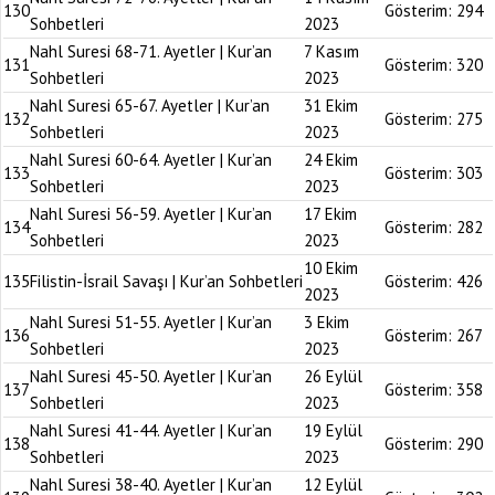
130
Gösterim:
294
Sohbetleri
2023
Nahl Suresi 68-71. Ayetler | Kur’an
7 Kasım
131
Gösterim:
320
Sohbetleri
2023
Nahl Suresi 65-67. Ayetler | Kur’an
31 Ekim
132
Gösterim:
275
Sohbetleri
2023
Nahl Suresi 60-64. Ayetler | Kur’an
24 Ekim
133
Gösterim:
303
Sohbetleri
2023
Nahl Suresi 56-59. Ayetler | Kur’an
17 Ekim
134
Gösterim:
282
Sohbetleri
2023
10 Ekim
135
Filistin-İsrail Savaşı | Kur’an Sohbetleri
Gösterim:
426
2023
Nahl Suresi 51-55. Ayetler | Kur’an
3 Ekim
136
Gösterim:
267
Sohbetleri
2023
Nahl Suresi 45-50. Ayetler | Kur’an
26 Eylül
137
Gösterim:
358
Sohbetleri
2023
Nahl Suresi 41-44. Ayetler | Kur’an
19 Eylül
138
Gösterim:
290
Sohbetleri
2023
Nahl Suresi 38-40. Ayetler | Kur’an
12 Eylül