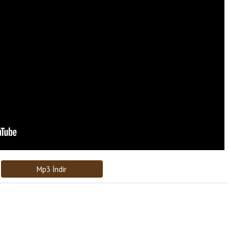
Bağlantıyı Gönderin
[recaptcha]
Mp3 İndir