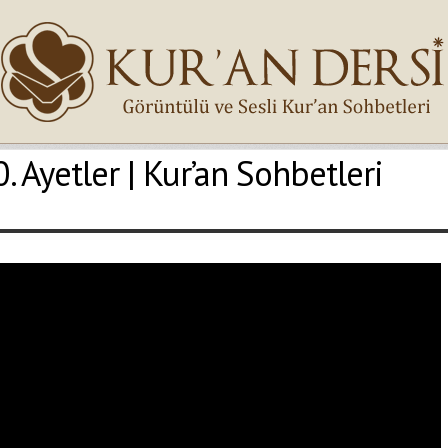
. Ayetler | Kur’an Sohbetleri
İsminiz (*)
Epostanız (*)
Yaşadığınız Hatanın Ayrıntıları