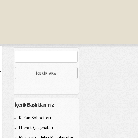
İçerik Başlıklarımız
Kur’an Sohbetleri
Hikmet Çalışmaları
Mukayeseli Fıkıh Müzakereleri