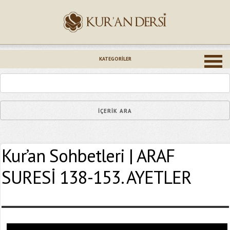
İsminiz (*)
KATEGORILER
Epostanız (*)
Kur’an Sohbetleri | ARAF
Yaşadığınız Hatanın Ayrıntıları
SURESİ 138-153. AYETLER
Bağlantıyı Gönderin