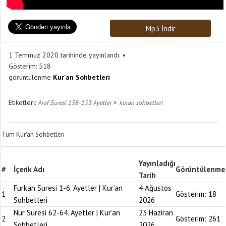
Mp3 İndir
1 Temmuz 2020 tarihinde yayınlandı.
Gösterim:
518
görüntülenme
Kur'an Sohbetleri
Etiketleri:
>
Araf Suresi 138-153 Ayetler
kuran sohbetleri
Tüm Kur'an Sohbetleri
Yayınladığı
#
İçerik Adı
Görüntülenme
Tarih
Furkan Suresi 1-6. Ayetler | Kur’an
4 Ağustos
1
Gösterim:
18
Sohbetleri
2026
Nur Suresi 62-64. Ayetler | Kur’an
23 Haziran
2
Gösterim:
261
Sohbetleri
2026