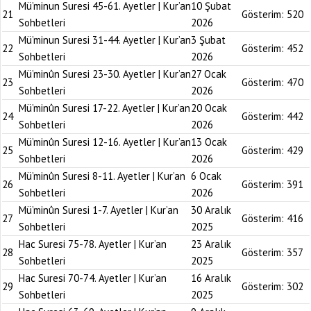
Mü’minun Suresi 45-61. Ayetler | Kur’an
10 Şubat
21
Gösterim:
520
Sohbetleri
2026
Mü’minun Suresi 31-44. Ayetler | Kur’an
3 Şubat
22
Gösterim:
452
Sohbetleri
2026
Mü’minûn Suresi 23-30. Ayetler | Kur’an
27 Ocak
23
Gösterim:
470
Sohbetleri
2026
Mü’minûn Suresi 17-22. Ayetler | Kur’an
20 Ocak
24
Gösterim:
442
Sohbetleri
2026
Mü’minûn Suresi 12-16. Ayetler | Kur’an
13 Ocak
25
Gösterim:
429
Sohbetleri
2026
Mü’minûn Suresi 8-11. Ayetler | Kur’an
6 Ocak
26
Gösterim:
391
Sohbetleri
2026
Mü’minûn Suresi 1-7. Ayetler | Kur’an
30 Aralık
27
Gösterim:
416
Sohbetleri
2025
Hac Suresi 75-78. Ayetler | Kur’an
23 Aralık
28
Gösterim:
357
Sohbetleri
2025
Hac Suresi 70-74. Ayetler | Kur’an
16 Aralık
29
Gösterim:
302
Sohbetleri
2025