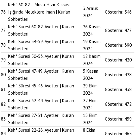
Kehf 60-82 – Musa-Hızır Kıssası
3 Aralık
76
Işığında Meleklere İman | Kur’an
Gösterim:
546
2024
Sohbetleri
Kehf Suresi 60-82. Ayetler | Kur’an
26 Kasım
77
Gösterim:
477
Sohbetleri
2024
Kehf Suresi 54-59. Ayetler | Kur’an
19 Kasım
78
Gösterim:
390
Sohbetleri
2024
Kehf Suresi 50-53. Ayetler | Kur’an
12 Kasım
79
Gösterim:
420
Sohbetleri
2024
Kehf Suresi 47-49. Ayetler | Kur’an
5 Kasım
80
Gösterim:
428
Sohbetleri
2024
Kehf Sûresi 45-46. Ayetler | Kur’an
29 Ekim
81
Gösterim:
438
Sohbetleri
2024
Kehf Suresi 32-44. Ayetler | Kur’an
22 Ekim
82
Gösterim:
472
Sohbetleri
2024
Kehf Suresi 27-31. Ayetler | Kur’an
15 Ekim
83
Gösterim:
459
Sohbetleri
2024
Kehf Suresi 22-26. Ayetler | Kur’an
8 Ekim
84
Gösterim:
465