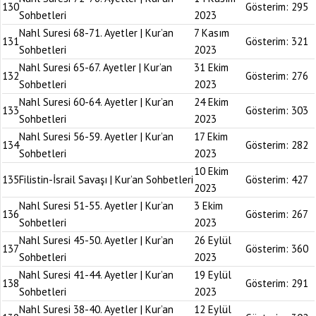
130
Gösterim:
295
Sohbetleri
2023
Nahl Suresi 68-71. Ayetler | Kur’an
7 Kasım
131
Gösterim:
321
Sohbetleri
2023
Nahl Suresi 65-67. Ayetler | Kur’an
31 Ekim
132
Gösterim:
276
Sohbetleri
2023
Nahl Suresi 60-64. Ayetler | Kur’an
24 Ekim
133
Gösterim:
303
Sohbetleri
2023
Nahl Suresi 56-59. Ayetler | Kur’an
17 Ekim
134
Gösterim:
282
Sohbetleri
2023
10 Ekim
135
Filistin-İsrail Savaşı | Kur’an Sohbetleri
Gösterim:
427
2023
Nahl Suresi 51-55. Ayetler | Kur’an
3 Ekim
136
Gösterim:
267
Sohbetleri
2023
Nahl Suresi 45-50. Ayetler | Kur’an
26 Eylül
137
Gösterim:
360
Sohbetleri
2023
Nahl Suresi 41-44. Ayetler | Kur’an
19 Eylül
138
Gösterim:
291
Sohbetleri
2023
Nahl Suresi 38-40. Ayetler | Kur’an
12 Eylül