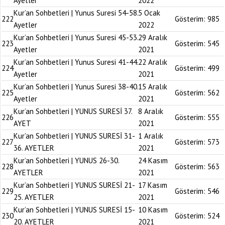
Ayetler
2022
Kur’an Sohbetleri | Yunus Suresi 54-58.
5 Ocak
222
Gösterim:
985
Ayetler
2022
Kur’an Sohbetleri | Yunus Suresi 45-53.
29 Aralık
223
Gösterim:
545
Ayetler
2021
Kur’an Sohbetleri | Yunus Suresi 41-44.
22 Aralık
224
Gösterim:
499
Ayetler
2021
Kur’an Sohbetleri | Yunus Suresi 38-40.
15 Aralık
225
Gösterim:
562
Ayetler
2021
Kur’an Sohbetleri | YUNUS SURESİ 37.
8 Aralık
226
Gösterim:
555
AYET
2021
Kur’an Sohbetleri | YUNUS SURESİ 31-
1 Aralık
227
Gösterim:
573
36. AYETLER
2021
Kur’an Sohbetleri | YUNUS 26-30.
24 Kasım
228
Gösterim:
563
AYETLER
2021
Kur’an Sohbetleri | YUNUS SURESİ 21-
17 Kasım
229
Gösterim:
546
25. AYETLER
2021
Kur’an Sohbetleri | YUNUS SURESİ 15-
10 Kasım
230
Gösterim:
524
20. AYETLER
2021