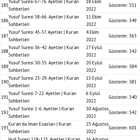
Yusuf Suresi 67-76. Ayetler | Kur’an
18 Ekim
185
Gösterim:
531
Sohbetleri
2022
Yusuf Suresi 58-66. Ayetler | Kur’an
11 Ekim
186
Gösterim:
349
Sohbetleri
2022
Yusuf Suresi 43-57. Ayetler | Kur’an
4 Ekim
187
Gösterim:
363
Sohbetleri
2022
Yusuf Suresi 36-42. Ayetler | Kur’an
27 Eylül
188
Gösterim:
342
Sohbetleri
2022
Yusuf Suresi 30-35. Ayetler | Kur’an
20 Eylül
189
Gösterim:
584
Sohbetleri
2022
Yusuf Suresi 23-29. Ayetler | Kur’an
13 Eylül
190
Gösterim:
381
Sohbetleri
2022
Yusuf Suresi 7-22. Ayetler | Kur’an
6 Eylül
191
Gösterim:
340
Sohbetleri
2022
Yusuf Suresi 1-6. Ayetler | Kur’an
30 Ağustos
192
Gösterim:
542
Sohbetleri
2022
Kur’an’da İman Esasları | Kur’an
23 Ağustos
193
Gösterim:
601
Sohbetleri
2022
Hud Suresi 118-123. Ayetler | Kur’an
16 Ağustos