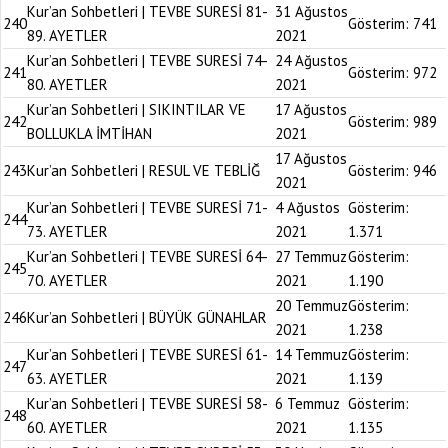
Kur’an Sohbetleri | TEVBE SURESİ 81-
31 Ağustos
240
Gösterim:
741
89. AYETLER
2021
Kur’an Sohbetleri | TEVBE SURESİ 74-
24 Ağustos
241
Gösterim:
972
80. AYETLER
2021
Kur’an Sohbetleri | SIKINTILAR VE
17 Ağustos
242
Gösterim:
989
BOLLUKLA İMTİHAN
2021
17 Ağustos
243
Kur’an Sohbetleri | RESUL VE TEBLİĞ
Gösterim:
946
2021
Kur’an Sohbetleri | TEVBE SURESİ 71-
4 Ağustos
Gösterim:
244
73. AYETLER
2021
1.371
Kur’an Sohbetleri | TEVBE SURESİ 64-
27 Temmuz
Gösterim:
245
70. AYETLER
2021
1.190
20 Temmuz
Gösterim:
246
Kur’an Sohbetleri | BÜYÜK GÜNAHLAR
2021
1.238
Kur’an Sohbetleri | TEVBE SURESİ 61-
14 Temmuz
Gösterim:
247
63. AYETLER
2021
1.139
Kur’an Sohbetleri | TEVBE SURESİ 58-
6 Temmuz
Gösterim:
248
60. AYETLER
2021
1.135