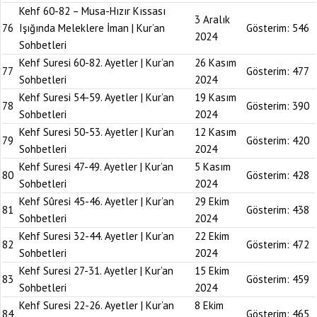
Kehf 60-82 – Musa-Hızır Kıssası
3 Aralık
76
Işığında Meleklere İman | Kur’an
Gösterim:
546
2024
Sohbetleri
Kehf Suresi 60-82. Ayetler | Kur’an
26 Kasım
77
Gösterim:
477
Sohbetleri
2024
Kehf Suresi 54-59. Ayetler | Kur’an
19 Kasım
78
Gösterim:
390
Sohbetleri
2024
Kehf Suresi 50-53. Ayetler | Kur’an
12 Kasım
79
Gösterim:
420
Sohbetleri
2024
Kehf Suresi 47-49. Ayetler | Kur’an
5 Kasım
80
Gösterim:
428
Sohbetleri
2024
Kehf Sûresi 45-46. Ayetler | Kur’an
29 Ekim
81
Gösterim:
438
Sohbetleri
2024
Kehf Suresi 32-44. Ayetler | Kur’an
22 Ekim
82
Gösterim:
472
Sohbetleri
2024
Kehf Suresi 27-31. Ayetler | Kur’an
15 Ekim
83
Gösterim:
459
Sohbetleri
2024
Kehf Suresi 22-26. Ayetler | Kur’an
8 Ekim
84
Gösterim:
465