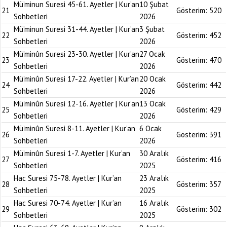
Mü’minun Suresi 45-61. Ayetler | Kur’an
10 Şubat
21
Gösterim:
520
Sohbetleri
2026
Mü’minun Suresi 31-44. Ayetler | Kur’an
3 Şubat
22
Gösterim:
452
Sohbetleri
2026
Mü’minûn Suresi 23-30. Ayetler | Kur’an
27 Ocak
23
Gösterim:
470
Sohbetleri
2026
Mü’minûn Suresi 17-22. Ayetler | Kur’an
20 Ocak
24
Gösterim:
442
Sohbetleri
2026
Mü’minûn Suresi 12-16. Ayetler | Kur’an
13 Ocak
25
Gösterim:
429
Sohbetleri
2026
Mü’minûn Suresi 8-11. Ayetler | Kur’an
6 Ocak
26
Gösterim:
391
Sohbetleri
2026
Mü’minûn Suresi 1-7. Ayetler | Kur’an
30 Aralık
27
Gösterim:
416
Sohbetleri
2025
Hac Suresi 75-78. Ayetler | Kur’an
23 Aralık
28
Gösterim:
357
Sohbetleri
2025
Hac Suresi 70-74. Ayetler | Kur’an
16 Aralık
29
Gösterim:
302
Sohbetleri
2025