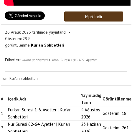
Mp3 İndir
26 Aralık 2023 tarihinde yayınlandı.
Gösterim:
299
görüntülenme
Kur'an Sohbetleri
Etiketleri:
>
kuran sohbetleri
Nahl Suresi 101-102. Ayetler
Tüm Kur'an Sohbetleri
Yayınladığı
#
İçerik Adı
Görüntülenme
Tarih
Furkan Suresi 1-6. Ayetler | Kur’an
4 Ağustos
1
Gösterim:
18
Sohbetleri
2026
Nur Suresi 62-64. Ayetler | Kur’an
23 Haziran
2
Gösterim:
261
Sohbetleri
2026