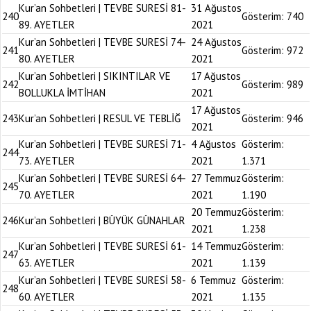
Kur’an Sohbetleri | TEVBE SURESİ 81-
31 Ağustos
240
Gösterim:
740
89. AYETLER
2021
Kur’an Sohbetleri | TEVBE SURESİ 74-
24 Ağustos
241
Gösterim:
972
80. AYETLER
2021
Kur’an Sohbetleri | SIKINTILAR VE
17 Ağustos
242
Gösterim:
989
BOLLUKLA İMTİHAN
2021
17 Ağustos
243
Kur’an Sohbetleri | RESUL VE TEBLİĞ
Gösterim:
946
2021
Kur’an Sohbetleri | TEVBE SURESİ 71-
4 Ağustos
Gösterim:
244
73. AYETLER
2021
1.371
Kur’an Sohbetleri | TEVBE SURESİ 64-
27 Temmuz
Gösterim:
245
70. AYETLER
2021
1.190
20 Temmuz
Gösterim:
246
Kur’an Sohbetleri | BÜYÜK GÜNAHLAR
2021
1.238
Kur’an Sohbetleri | TEVBE SURESİ 61-
14 Temmuz
Gösterim:
247
63. AYETLER
2021
1.139
Kur’an Sohbetleri | TEVBE SURESİ 58-
6 Temmuz
Gösterim:
248
60. AYETLER
2021
1.135