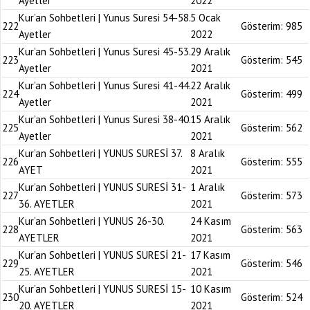
Ayetler
2022
Kur’an Sohbetleri | Yunus Suresi 54-58.
5 Ocak
222
Gösterim:
985
Ayetler
2022
Kur’an Sohbetleri | Yunus Suresi 45-53.
29 Aralık
223
Gösterim:
545
Ayetler
2021
Kur’an Sohbetleri | Yunus Suresi 41-44.
22 Aralık
224
Gösterim:
499
Ayetler
2021
Kur’an Sohbetleri | Yunus Suresi 38-40.
15 Aralık
225
Gösterim:
562
Ayetler
2021
Kur’an Sohbetleri | YUNUS SURESİ 37.
8 Aralık
226
Gösterim:
555
AYET
2021
Kur’an Sohbetleri | YUNUS SURESİ 31-
1 Aralık
227
Gösterim:
573
36. AYETLER
2021
Kur’an Sohbetleri | YUNUS 26-30.
24 Kasım
228
Gösterim:
563
AYETLER
2021
Kur’an Sohbetleri | YUNUS SURESİ 21-
17 Kasım
229
Gösterim:
546
25. AYETLER
2021
Kur’an Sohbetleri | YUNUS SURESİ 15-
10 Kasım
230
Gösterim:
524
20. AYETLER
2021