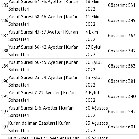
Yusuf Suresi 67-76. Ayetler | Kur’an
18 Ekim
185
Gösterim:
531
Sohbetleri
2022
Yusuf Suresi 58-66. Ayetler | Kur’an
11 Ekim
186
Gösterim:
349
Sohbetleri
2022
Yusuf Suresi 43-57. Ayetler | Kur’an
4 Ekim
187
Gösterim:
363
Sohbetleri
2022
Yusuf Suresi 36-42. Ayetler | Kur’an
27 Eylül
188
Gösterim:
342
Sohbetleri
2022
Yusuf Suresi 30-35. Ayetler | Kur’an
20 Eylül
189
Gösterim:
583
Sohbetleri
2022
Yusuf Suresi 23-29. Ayetler | Kur’an
13 Eylül
190
Gösterim:
381
Sohbetleri
2022
Yusuf Suresi 7-22. Ayetler | Kur’an
6 Eylül
191
Gösterim:
340
Sohbetleri
2022
Yusuf Suresi 1-6. Ayetler | Kur’an
30 Ağustos
192
Gösterim:
542
Sohbetleri
2022
Kur’an’da İman Esasları | Kur’an
23 Ağustos
193
Gösterim:
601
Sohbetleri
2022
Hud Suresi 118-123. Ayetler | Kur’an
16 Ağustos