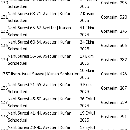
130
Gösterim:
295
Sohbetleri
2023
Nahl Suresi 68-71. Ayetler | Kur’an
7 Kasım
131
Gösterim:
320
Sohbetleri
2023
Nahl Suresi 65-67. Ayetler | Kur’an
31 Ekim
132
Gösterim:
276
Sohbetleri
2023
Nahl Suresi 60-64. Ayetler | Kur’an
24 Ekim
133
Gösterim:
303
Sohbetleri
2023
Nahl Suresi 56-59. Ayetler | Kur’an
17 Ekim
134
Gösterim:
282
Sohbetleri
2023
10 Ekim
135
Filistin-İsrail Savaşı | Kur’an Sohbetleri
Gösterim:
426
2023
Nahl Suresi 51-55. Ayetler | Kur’an
3 Ekim
136
Gösterim:
267
Sohbetleri
2023
Nahl Suresi 45-50. Ayetler | Kur’an
26 Eylül
137
Gösterim:
359
Sohbetleri
2023
Nahl Suresi 41-44. Ayetler | Kur’an
19 Eylül
138
Gösterim:
291
Sohbetleri
2023
Nahl Suresi 38-40. Ayetler | Kur’an
12 Eylül