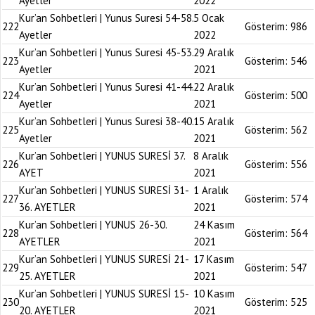
Ayetler
2022
Kur’an Sohbetleri | Yunus Suresi 54-58.
5 Ocak
222
Gösterim:
986
Ayetler
2022
Kur’an Sohbetleri | Yunus Suresi 45-53.
29 Aralık
223
Gösterim:
546
Ayetler
2021
Kur’an Sohbetleri | Yunus Suresi 41-44.
22 Aralık
224
Gösterim:
500
Ayetler
2021
Kur’an Sohbetleri | Yunus Suresi 38-40.
15 Aralık
225
Gösterim:
562
Ayetler
2021
Kur’an Sohbetleri | YUNUS SURESİ 37.
8 Aralık
226
Gösterim:
556
AYET
2021
Kur’an Sohbetleri | YUNUS SURESİ 31-
1 Aralık
227
Gösterim:
574
36. AYETLER
2021
Kur’an Sohbetleri | YUNUS 26-30.
24 Kasım
228
Gösterim:
564
AYETLER
2021
Kur’an Sohbetleri | YUNUS SURESİ 21-
17 Kasım
229
Gösterim:
547
25. AYETLER
2021
Kur’an Sohbetleri | YUNUS SURESİ 15-
10 Kasım
230
Gösterim:
525
20. AYETLER
2021