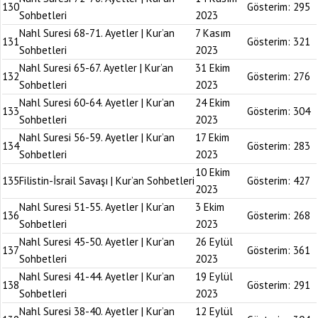
130
Gösterim:
295
Sohbetleri
2023
Nahl Suresi 68-71. Ayetler | Kur’an
7 Kasım
131
Gösterim:
321
Sohbetleri
2023
Nahl Suresi 65-67. Ayetler | Kur’an
31 Ekim
132
Gösterim:
276
Sohbetleri
2023
Nahl Suresi 60-64. Ayetler | Kur’an
24 Ekim
133
Gösterim:
304
Sohbetleri
2023
Nahl Suresi 56-59. Ayetler | Kur’an
17 Ekim
134
Gösterim:
283
Sohbetleri
2023
10 Ekim
135
Filistin-İsrail Savaşı | Kur’an Sohbetleri
Gösterim:
427
2023
Nahl Suresi 51-55. Ayetler | Kur’an
3 Ekim
136
Gösterim:
268
Sohbetleri
2023
Nahl Suresi 45-50. Ayetler | Kur’an
26 Eylül
137
Gösterim:
361
Sohbetleri
2023
Nahl Suresi 41-44. Ayetler | Kur’an
19 Eylül
138
Gösterim:
291
Sohbetleri
2023
Nahl Suresi 38-40. Ayetler | Kur’an
12 Eylül