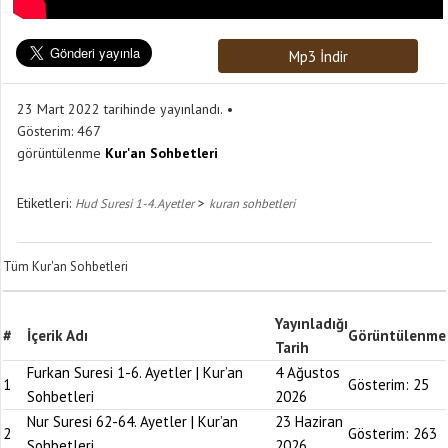
Mp3 İndir
23 Mart 2022 tarihinde yayınlandı.
Gösterim:
467
görüntülenme
Kur'an Sohbetleri
Etiketleri:
>
Hud Suresi 1-4.Ayetler
kuran sohbetleri
Tüm Kur'an Sohbetleri
Yayınladığı
#
İçerik Adı
Görüntülenme
Tarih
Furkan Suresi 1-6. Ayetler | Kur’an
4 Ağustos
1
Gösterim:
25
Sohbetleri
2026
Nur Suresi 62-64. Ayetler | Kur’an
23 Haziran
2
Gösterim:
263
Sohbetleri
2026