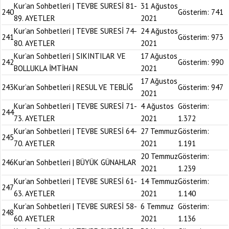
Kur’an Sohbetleri | TEVBE SURESİ 81-
31 Ağustos
240
Gösterim:
741
89. AYETLER
2021
Kur’an Sohbetleri | TEVBE SURESİ 74-
24 Ağustos
241
Gösterim:
973
80. AYETLER
2021
Kur’an Sohbetleri | SIKINTILAR VE
17 Ağustos
242
Gösterim:
990
BOLLUKLA İMTİHAN
2021
17 Ağustos
243
Kur’an Sohbetleri | RESUL VE TEBLİĞ
Gösterim:
947
2021
Kur’an Sohbetleri | TEVBE SURESİ 71-
4 Ağustos
Gösterim:
244
73. AYETLER
2021
1.372
Kur’an Sohbetleri | TEVBE SURESİ 64-
27 Temmuz
Gösterim:
245
70. AYETLER
2021
1.191
20 Temmuz
Gösterim:
246
Kur’an Sohbetleri | BÜYÜK GÜNAHLAR
2021
1.239
Kur’an Sohbetleri | TEVBE SURESİ 61-
14 Temmuz
Gösterim:
247
63. AYETLER
2021
1.140
Kur’an Sohbetleri | TEVBE SURESİ 58-
6 Temmuz
Gösterim:
248
60. AYETLER
2021
1.136