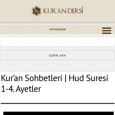
İsminiz (*)
KATEGORILER
Epostanız (*)
Kur’an Sohbetleri | Hud Suresi
Yaşadığınız Hatanın Ayrıntıları
1-4. Ayetler
Bağlantıyı Gönderin