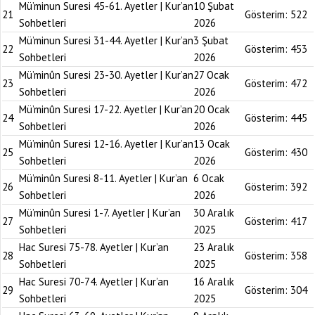
Mü’minun Suresi 45-61. Ayetler | Kur’an
10 Şubat
21
Gösterim:
522
Sohbetleri
2026
Mü’minun Suresi 31-44. Ayetler | Kur’an
3 Şubat
22
Gösterim:
453
Sohbetleri
2026
Mü’minûn Suresi 23-30. Ayetler | Kur’an
27 Ocak
23
Gösterim:
472
Sohbetleri
2026
Mü’minûn Suresi 17-22. Ayetler | Kur’an
20 Ocak
24
Gösterim:
445
Sohbetleri
2026
Mü’minûn Suresi 12-16. Ayetler | Kur’an
13 Ocak
25
Gösterim:
430
Sohbetleri
2026
Mü’minûn Suresi 8-11. Ayetler | Kur’an
6 Ocak
26
Gösterim:
392
Sohbetleri
2026
Mü’minûn Suresi 1-7. Ayetler | Kur’an
30 Aralık
27
Gösterim:
417
Sohbetleri
2025
Hac Suresi 75-78. Ayetler | Kur’an
23 Aralık
28
Gösterim:
358
Sohbetleri
2025
Hac Suresi 70-74. Ayetler | Kur’an
16 Aralık
29
Gösterim:
304
Sohbetleri
2025