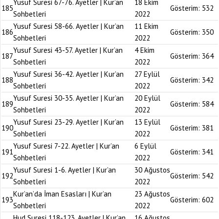
Yusuf Suresi 67-76. Ayetler | Kur’an
18 Ekim
185
Gösterim:
532
Sohbetleri
2022
Yusuf Suresi 58-66. Ayetler | Kur’an
11 Ekim
186
Gösterim:
350
Sohbetleri
2022
Yusuf Suresi 43-57. Ayetler | Kur’an
4 Ekim
187
Gösterim:
364
Sohbetleri
2022
Yusuf Suresi 36-42. Ayetler | Kur’an
27 Eylül
188
Gösterim:
342
Sohbetleri
2022
Yusuf Suresi 30-35. Ayetler | Kur’an
20 Eylül
189
Gösterim:
584
Sohbetleri
2022
Yusuf Suresi 23-29. Ayetler | Kur’an
13 Eylül
190
Gösterim:
381
Sohbetleri
2022
Yusuf Suresi 7-22. Ayetler | Kur’an
6 Eylül
191
Gösterim:
341
Sohbetleri
2022
Yusuf Suresi 1-6. Ayetler | Kur’an
30 Ağustos
192
Gösterim:
542
Sohbetleri
2022
Kur’an’da İman Esasları | Kur’an
23 Ağustos
193
Gösterim:
602
Sohbetleri
2022
Hud Suresi 118-123. Ayetler | Kur’an
16 Ağustos