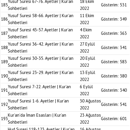
Yusuf Suresi 67-76. Ayetler | Kur’an
18 Ekim
185
Gösterim:
531
Sohbetleri
2022
Yusuf Suresi 58-66. Ayetler | Kur’an
11 Ekim
186
Gösterim:
349
Sohbetleri
2022
Yusuf Suresi 43-57. Ayetler | Kur’an
4 Ekim
187
Gösterim:
363
Sohbetleri
2022
Yusuf Suresi 36-42. Ayetler | Kur’an
27 Eylül
188
Gösterim:
341
Sohbetleri
2022
Yusuf Suresi 30-35. Ayetler | Kur’an
20 Eylül
189
Gösterim:
583
Sohbetleri
2022
Yusuf Suresi 23-29. Ayetler | Kur’an
13 Eylül
190
Gösterim:
380
Sohbetleri
2022
Yusuf Suresi 7-22. Ayetler | Kur’an
6 Eylül
191
Gösterim:
340
Sohbetleri
2022
Yusuf Suresi 1-6. Ayetler | Kur’an
30 Ağustos
192
Gösterim:
541
Sohbetleri
2022
Kur’an’da İman Esasları | Kur’an
23 Ağustos
193
Gösterim:
601
Sohbetleri
2022
Hud Suresi 118-123. Ayetler | Kur’an
16 Ağustos