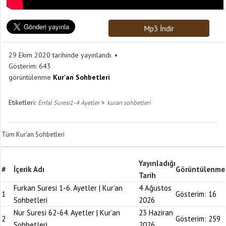
Mp3 İndir
29 Ekim 2020 tarihinde yayınlandı.
Gösterim:
643
görüntülenme
Kur'an Sohbetleri
Etiketleri:
>
Enfal Suresi1-4 Ayetler
kuran sohbetleri
Tüm Kur'an Sohbetleri
Yayınladığı
#
İçerik Adı
Görüntülenme
Tarih
Furkan Suresi 1-6. Ayetler | Kur’an
4 Ağustos
1
Gösterim:
16
Sohbetleri
2026
Nur Suresi 62-64. Ayetler | Kur’an
23 Haziran
2
Gösterim:
259
Sohbetleri
2026