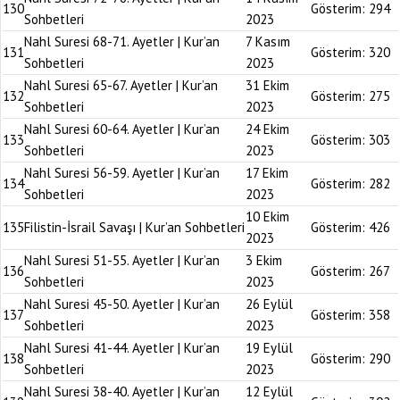
130
Gösterim:
294
Sohbetleri
2023
Nahl Suresi 68-71. Ayetler | Kur’an
7 Kasım
131
Gösterim:
320
Sohbetleri
2023
Nahl Suresi 65-67. Ayetler | Kur’an
31 Ekim
132
Gösterim:
275
Sohbetleri
2023
Nahl Suresi 60-64. Ayetler | Kur’an
24 Ekim
133
Gösterim:
303
Sohbetleri
2023
Nahl Suresi 56-59. Ayetler | Kur’an
17 Ekim
134
Gösterim:
282
Sohbetleri
2023
10 Ekim
135
Filistin-İsrail Savaşı | Kur’an Sohbetleri
Gösterim:
426
2023
Nahl Suresi 51-55. Ayetler | Kur’an
3 Ekim
136
Gösterim:
267
Sohbetleri
2023
Nahl Suresi 45-50. Ayetler | Kur’an
26 Eylül
137
Gösterim:
358
Sohbetleri
2023
Nahl Suresi 41-44. Ayetler | Kur’an
19 Eylül
138
Gösterim:
290
Sohbetleri
2023
Nahl Suresi 38-40. Ayetler | Kur’an
12 Eylül