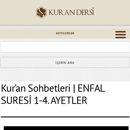
İsminiz (*)
KATEGORILER
Epostanız (*)
Kur’an Sohbetleri | ENFAL
Yaşadığınız Hatanın Ayrıntıları
SURESİ 1-4. AYETLER
Bağlantıyı Gönderin