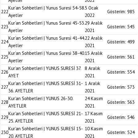
Ayetler
2022
Kur’an Sohbetleri | Yunus Suresi 54-58.
5 Ocak
222
Gösterim:
985
Ayetler
2022
Kur’an Sohbetleri | Yunus Suresi 45-53.
29 Aralık
223
Gösterim:
545
Ayetler
2021
Kur’an Sohbetleri | Yunus Suresi 41-44.
22 Aralık
224
Gösterim:
499
Ayetler
2021
Kur’an Sohbetleri | Yunus Suresi 38-40.
15 Aralık
225
Gösterim:
561
Ayetler
2021
Kur’an Sohbetleri | YUNUS SURESİ 37.
8 Aralık
226
Gösterim:
554
AYET
2021
Kur’an Sohbetleri | YUNUS SURESİ 31-
1 Aralık
227
Gösterim:
573
36. AYETLER
2021
Kur’an Sohbetleri | YUNUS 26-30.
24 Kasım
228
Gösterim:
563
AYETLER
2021
Kur’an Sohbetleri | YUNUS SURESİ 21-
17 Kasım
229
Gösterim:
546
25. AYETLER
2021
Kur’an Sohbetleri | YUNUS SURESİ 15-
10 Kasım
230
Gösterim:
524
20. AYETLER
2021