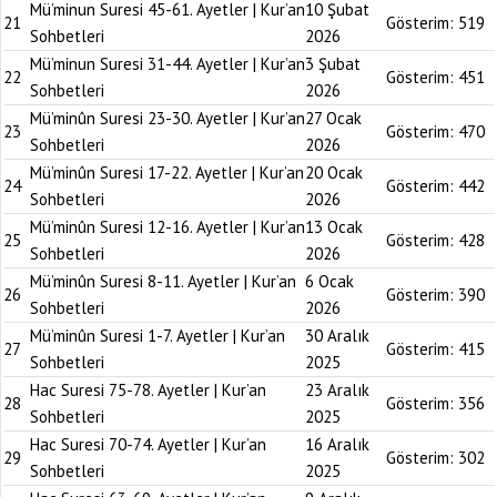
Mü’minun Suresi 45-61. Ayetler | Kur’an
10 Şubat
21
Gösterim:
519
Sohbetleri
2026
Mü’minun Suresi 31-44. Ayetler | Kur’an
3 Şubat
22
Gösterim:
451
Sohbetleri
2026
Mü’minûn Suresi 23-30. Ayetler | Kur’an
27 Ocak
23
Gösterim:
470
Sohbetleri
2026
Mü’minûn Suresi 17-22. Ayetler | Kur’an
20 Ocak
24
Gösterim:
442
Sohbetleri
2026
Mü’minûn Suresi 12-16. Ayetler | Kur’an
13 Ocak
25
Gösterim:
428
Sohbetleri
2026
Mü’minûn Suresi 8-11. Ayetler | Kur’an
6 Ocak
26
Gösterim:
390
Sohbetleri
2026
Mü’minûn Suresi 1-7. Ayetler | Kur’an
30 Aralık
27
Gösterim:
415
Sohbetleri
2025
Hac Suresi 75-78. Ayetler | Kur’an
23 Aralık
28
Gösterim:
356
Sohbetleri
2025
Hac Suresi 70-74. Ayetler | Kur’an
16 Aralık
29
Gösterim:
302
Sohbetleri
2025