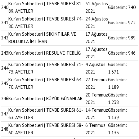
Kur’an Sohbetleri | TEVBE SURESİ 81-
31 Ağustos
240
Gösterim:
740
89. AYETLER
2021
Kur’an Sohbetleri | TEVBE SURESİ 74-
24 Ağustos
241
Gösterim:
972
80. AYETLER
2021
Kur’an Sohbetleri | SIKINTILAR VE
17 Ağustos
242
Gösterim:
989
BOLLUKLA İMTİHAN
2021
17 Ağustos
243
Kur’an Sohbetleri | RESUL VE TEBLİĞ
Gösterim:
946
2021
Kur’an Sohbetleri | TEVBE SURESİ 71-
4 Ağustos
Gösterim:
244
73. AYETLER
2021
1.371
Kur’an Sohbetleri | TEVBE SURESİ 64-
27 Temmuz
Gösterim:
245
70. AYETLER
2021
1.189
20 Temmuz
Gösterim:
246
Kur’an Sohbetleri | BÜYÜK GÜNAHLAR
2021
1.238
Kur’an Sohbetleri | TEVBE SURESİ 61-
14 Temmuz
Gösterim:
247
63. AYETLER
2021
1.139
Kur’an Sohbetleri | TEVBE SURESİ 58-
6 Temmuz
Gösterim:
248
60. AYETLER
2021
1.135