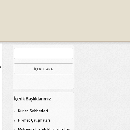
İçerik Başlıklarımız
Kur’an Sohbetleri
Hikmet Çalışmaları
Mukayeseli Fıkıh Müzakereleri