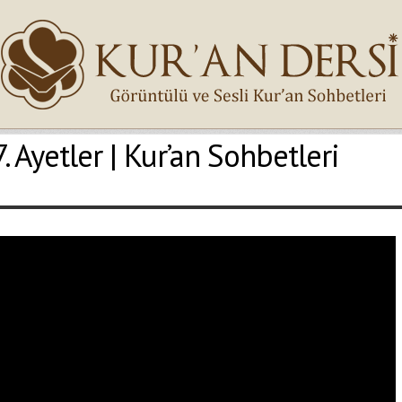
. Ayetler | Kur’an Sohbetleri
İsminiz (*)
Epostanız (*)
Yaşadığınız Hatanın Ayrıntıları