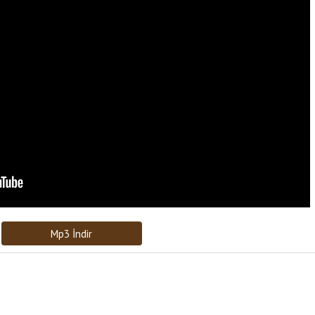
Bağlantıyı Gönderin
[recaptcha]
Mp3 İndir