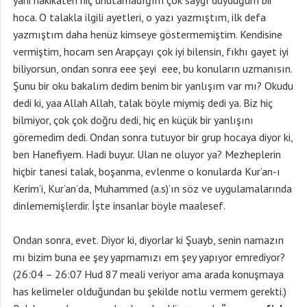
yani hakikaten hiç unutamadığım çok saygı duyduğum bir
hoca. O talakla ilgili ayetleri, o yazı yazmıştım, ilk defa
yazmıştım daha henüz kimseye göstermemiştim. Kendisine
vermiştim, hocam sen Arapçayı çok iyi bilensin, fıkhı gayet iyi
biliyorsun, ondan sonra eee şeyi eee, bu konuların uzmanısın.
Şunu bir oku bakalım dedim benim bir yanlışım var mı? Okudu
dedi ki, yaa Allah Allah, talak böyle miymiş dedi ya. Biz hiç
bilmiyor, çok çok doğru dedi, hiç en küçük bir yanlışını
göremedim dedi. Ondan sonra tutuyor bir grup hocaya diyor ki,
ben Hanefiyem. Hadi buyur. Ulan ne oluyor ya? Mezheplerin
hiçbir tanesi talak, boşanma, evlenme o konularda Kur’an-ı
Kerim’i, Kur’an’da, Muhammed (a.s)’ın söz ve uygulamalarında
dinlememişlerdir. İşte insanlar böyle maalesef.
Ondan sonra, evet. Diyor ki, diyorlar ki Şuayb, senin namazın
mı bizim buna ee şey yapmamızı em şey yapıyor emrediyor?
(26:04 – 26:07 Hud 87 meali veriyor ama arada konuşmaya
has kelimeler olduğundan bu şekilde notlu vermem gerekti.)