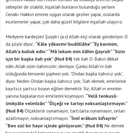
sebepler de olabilir, inşallah bunların bulunduğu yerlere
Cenabı Hakkın emrine uygun olarak geziler yapar, oralarda
incelemeler yapar, çok daha güzel bilgilere inşallah ulaşırız.
Medyen’e kardeşleri Şuayb’ı (a.s) Allah elçi olarak gönderiyor. O
da şöyle diyor;
“Kâle yâkavmi-’budûllâhe” “Ey kavmim,
Allah’a kulluk edin.” “Mâ lekum min ilâhin ġayruh” “Sizin
için bir başka ilah yok” (Hud 84)
tek ilah O. Bakın dikkat
edin. Allah sizin ilahınızdır, demiyor. Çünkü Allah’ın ilah
olduğunda kimsenin şüphesi yok. “O’ndan başka ilahınız yok”,
diyor. Neden O’ndan başka ilahınız yok; İlah demek, emirlerine
kayıtsız şartsız boyun eğilen demektir. Siz, Allah’ın emrinin
yanına başkalarının emirlerini koymayın.
“Velâ tenkusû-
lmikyâle velmîzân” “Ölçeği ve tartıyı noksanlaştırmayın.”
(Hud 84)
Ölçeklerle oynamayın, tartılarla oynamayın, onları
azaltmayın, noksanlaştırmayın.
“İnnî erâkum biḣayrin”
“Ben sizi bir hayır içinde görüyorum.” (Hud 84)
Ne demek