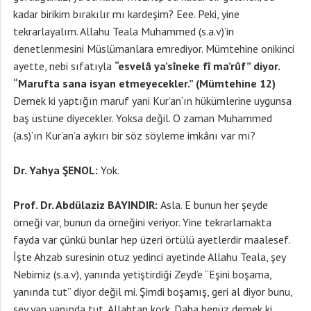
kadar birikim bırakılır mı kardeşim? Eee. Peki, yine
tekrarlayalım. Allahu Teala Muhammed (s.a.v)’in
denetlenmesini Müslümanlara emrediyor. Mümtehine onikinci
ayette, nebi sıfatıyla
“esvelâ ya’sîneke fî ma’rûf” diyor.
“Marufta sana isyan etmeyecekler.” (Mümtehine 12)
Demek ki yaptığın maruf yani Kur’an’ın hükümlerine uygunsa
baş üstüne diyecekler. Yoksa değil. O zaman Muhammed
(a.s)’ın Kur’an’a aykırı bir söz söyleme imkânı var mı?
Dr. Yahya ŞENOL:
Yok.
Prof. Dr. Abdülaziz BAYINDIR:
Asla. E bunun her şeyde
örneği var, bunun da örneğini veriyor. Yine tekrarlamakta
fayda var çünkü bunlar hep üzeri örtülü ayetlerdir maalesef.
İşte Ahzab suresinin otuz yedinci ayetinde Allahu Teala, şey
Nebimiz (s.a.v), yanında yetiştirdiği Zeyd’e “Eşini boşama,
yanında tut” diyor değil mi. Şimdi boşamış, geri al diyor bunu,
şey yap yanında tut, Allahtan kork. Daha henüz demek ki