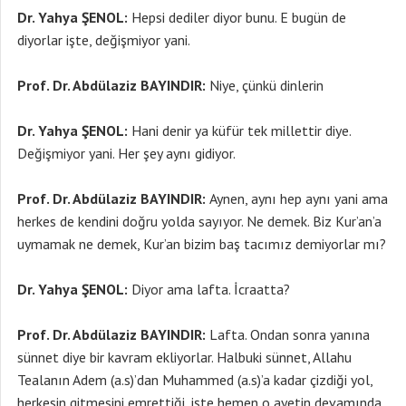
Dr. Yahya ŞENOL:
Hepsi dediler diyor bunu. E bugün de
diyorlar işte, değişmiyor yani.
Prof. Dr. Abdülaziz BAYINDIR:
Niye, çünkü dinlerin
Dr. Yahya ŞENOL:
Hani denir ya küfür tek millettir diye.
Değişmiyor yani. Her şey aynı gidiyor.
Prof. Dr. Abdülaziz BAYINDIR:
Aynen, aynı hep aynı yani ama
herkes de kendini doğru yolda sayıyor. Ne demek. Biz Kur’an’a
uymamak ne demek, Kur’an bizim baş tacımız demiyorlar mı?
Dr. Yahya ŞENOL:
Diyor ama lafta. İcraatta?
Prof. Dr. Abdülaziz BAYINDIR:
Lafta. Ondan sonra yanına
sünnet diye bir kavram ekliyorlar. Halbuki sünnet, Allahu
Tealanın Adem (a.s)’dan Muhammed (a.s)’a kadar çizdiği yol,
herkesin gitmesini emrettiği, işte hemen o ayetin devamında