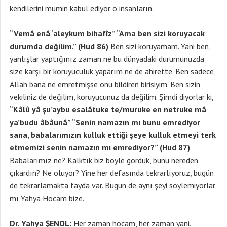
kendilerini mümin kabul ediyor o insanların.
“Vemâ enâ ‘aleykum bihafîz” “Ama ben sizi koruyacak
durumda değilim.” (Hud 86)
Ben sizi koruyamam. Yani ben,
yanlışlar yaptığınız zaman ne bu dünyadaki durumunuzda
size karşı bir koruyuculuk yaparım ne de ahirette. Ben sadece,
Allah bana ne emretmişse onu bildiren birisiyim. Ben sizin
vekiliniz de değilim, koruyucunuz da değilim. Şimdi diyorlar ki,
“Kâlû yâ şu’aybu esalâtuke te/muruke en netruke mâ
ya’budu âbâunâ” “Senin namazın mı bunu emrediyor
sana, babalarımızın kulluk ettiği şeye kulluk etmeyi terk
etmemizi senin namazın mı emrediyor?” (Hud 87)
Babalarımız ne? Kalktık biz böyle gördük, bunu nereden
çıkardın? Ne oluyor? Yine her defasında tekrarlıyoruz, bugün
de tekrarlamakta fayda var. Bugün de aynı şeyi söylemiyorlar
mı Yahya Hocam bize.
Dr. Yahya ŞENOL:
Her zaman hocam, her zaman yani.