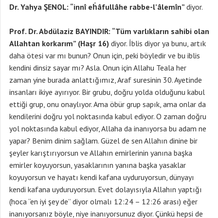
Dr. Yahya ŞENOL: “innî eḣâfullâhe rabbe-l’âlemîn”
diyor.
Prof. Dr. Abdülaziz BAYINDIR: “Tüm varlıkların sahibi olan
Allahtan korkarım” (Haşr 16)
diyor. İblis diyor ya bunu, artık
daha ötesi var mı bunun? Onun için, peki böyledir ve bu iblis
kendini dinsiz sayar mı? Asla. Onun için Allahu Teala her
zaman yine burada anlattığımız, Araf suresinin 30. Ayetinde
insanları ikiye ayırıyor. Bir grubu, doğru yolda olduğunu kabul
ettiği grup, onu onaylıyor. Ama öbür grup sapık, ama onlar da
kendilerini doğru yol noktasında kabul ediyor. O zaman doğru
yol noktasında kabul ediyor, Allaha da inanıyorsa bu adam ne
yapar? Benim dinim sağlam. Güzel de sen Allahın dinine bir
şeyler karıştırıyorsun ve Allahın emirlerinin yanına başka
emirler koyuyorsun, yasaklarının yanına başka yasaklar
koyuyorsun ve hayatı kendi kafana uyduruyorsun, dünyayı
kendi kafana uyduruyorsun. Evet dolayısıyla Allahın yaptığı
(hoca “en iyi şey de” diyor olmalı 12:24 – 12:26 arası) eğer
inanıyorsanız böyle, niye inanıyorsunuz diyor. Çünkü hepsi de