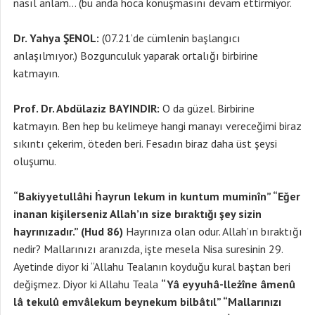
nasıl anlam… (bu anda hoca konuşmasını devam ettirmiyor.
Dr. Yahya ŞENOL:
(07.21’de cümlenin başlangıcı
anlaşılmıyor.) Bozgunculuk yaparak ortalığı birbirine
katmayın.
Prof. Dr. Abdülaziz BAYINDIR:
O da güzel. Birbirine
katmayın. Ben hep bu kelimeye hangi manayı vereceğimi biraz
sıkıntı çekerim, öteden beri. Fesadın biraz daha üst şeysi
oluşumu.
“Bakiyyetullâhi ḣayrun lekum in kuntum muminîn” “Eğer
inanan kişilerseniz Allah’ın size bıraktığı şey sizin
hayrınızadır.” (Hud 86)
Hayrınıza olan odur. Allah’ın bıraktığı
nedir? Mallarınızı aranızda, işte mesela Nisa suresinin 29.
Ayetinde diyor ki “Allahu Tealanın koyduğu kural baştan beri
değişmez. Diyor ki Allahu Teala
“Yâ eyyuhâ-lleżîne âmenû
lâ tekulû emvâlekum beynekum bilbâtıl” “Mallarınızı