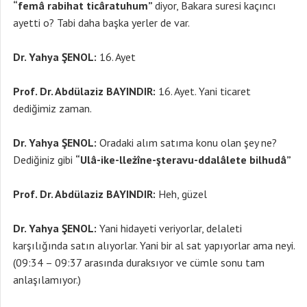
“femâ rabihat ticâratuhum”
diyor, Bakara suresi kaçıncı
ayetti o? Tabi daha başka yerler de var.
Dr. Yahya ŞENOL:
16. Ayet
Prof. Dr. Abdülaziz BAYINDIR:
16. Ayet. Yani ticaret
dediğimiz zaman.
Dr. Yahya ŞENOL:
Oradaki alım satıma konu olan şey ne?
Dediğiniz gibi
“Ulâ-ike-lleżîne-şteravu-ddalâlete bilhudâ”
Prof. Dr. Abdülaziz BAYINDIR:
Heh, güzel
Dr. Yahya ŞENOL:
Yani hidayeti veriyorlar, delaleti
karşılığında satın alıyorlar. Yani bir al sat yapıyorlar ama neyi.
(09:34 – 09:37 arasında duraksıyor ve cümle sonu tam
anlaşılamıyor.)