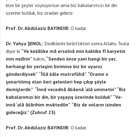
bize bir şeyler söylüyorsun ama biz babalarımızı bir din
üzerine bulduk, biz oradan gideriz.
Prof. Dr. Abdülaziz BAYINDIR:
O kadar.
Dr. Yahya ŞENOL:
Dediklerini belirttikten sonra Allahu Teala
diyor ki
“Ve keżâlike mâ erselnâ min kablike fî karyetin
min neżîrin”
bakın
, “Senden önce yani hangi bir yer,
herhangi bir yerleşim birimine biz bir uyarıcı
gönderdiysek”
“İllâ kâle mutrafûhâ”
“Oranın o
şımartılmış olan ileri gelenleri hep çıkıp şöyle
demişlerdir.”
“İnnâ vecednâ âbâenâ ‘alâ ummetin” “Biz
babalarımızı bir din, bir yaşayış üzerinde bulduk” “Ve-
innâ ‘alâ âśârihim muktedûn”
“Biz de onların izinden
gideceğiz.” (Zuhruf 23)
Prof. Dr. Abdülaziz BAYINDIR:
O kadar.