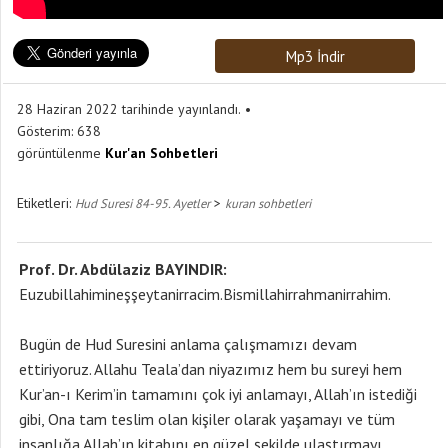
Mp3 İndir
28 Haziran 2022 tarihinde yayınlandı.
Gösterim:
638
görüntülenme
Kur'an Sohbetleri
Etiketleri:
>
Hud Suresi 84-95. Ayetler
kuran sohbetleri
Prof. Dr. Abdülaziz BAYINDIR:
Euzubillahimineşşeytanirracim.Bismillahirrahmanirrahim.
Bugün de Hud Suresini anlama çalışmamızı devam
ettiriyoruz. Allahu Teala’dan niyazımız hem bu sureyi hem
Kur’an-ı Kerim’in tamamını çok iyi anlamayı, Allah’ın istediği
gibi, Ona tam teslim olan kişiler olarak yaşamayı ve tüm
insanlığa Allah’ın kitabını en güzel şekilde ulaştırmayı