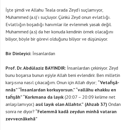
İşte şimdi ve Allahu Teala orada Zeyd’i suçlamıyor,
Muhammed (a.s)’ı suçluyor. Çünkü Zeyd onun evlatlığı.
Evlatlığın boşadığı hanımlar ile evlenmek yasak değil.
Muhammed (a.s) da her konuda kendinin örnek olacağını
biliyor, böyle bir görevi olduğunu biliyor ve düşünüyor.
Bir Dinleyici:
İnsanlardan
Prof. Dr. Abdülaziz BAYINDIR:
İnsanlardan çekiniyor. Zeyd
bunu boşarsa bunun eşiyle Allah beni evlendirir. Ben milletin
karşısına nasıl çıkacağım. Onun için Allah diyor;
“Vetaḣşâ-
nnâs” “İnsanlardan korkuyorsun.” “vallâhu ehakku en
taḣşâh” “Korkmana da layık
(20:07 – 20:09 kelime net
anlaşılamıyor.)
asıl layık olan Allahtır.”
(Ahzab 37)
Ondan
sonra ne diyor?
“Felemmâ kadâ zeydun minhâ vataran
zevvecnâkehâ”