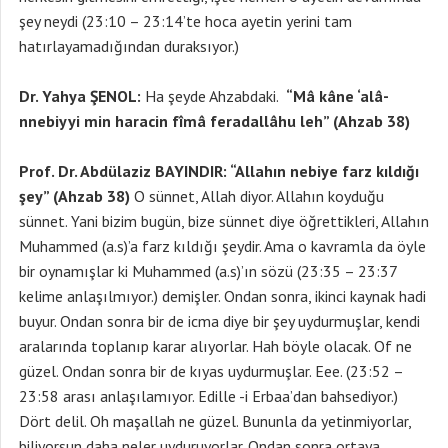
şey neydi (23:10 – 23:14’te hoca ayetin yerini tam
hatırlayamadığından duraksıyor.)
Dr. Yahya ŞENOL:
Ha şeyde Ahzabdaki.
“Mâ kâne ‘alâ-
nnebiyyi min haracin fîmâ feradallâhu leh” (Ahzab 38)
Prof. Dr. Abdülaziz BAYINDIR: “Allahın nebiye farz kıldığı
şey” (Ahzab 38)
O sünnet, Allah diyor. Allahın koyduğu
sünnet. Yani bizim bugün, bize sünnet diye öğrettikleri, Allahın
Muhammed (a.s)’a farz kıldığı şeydir. Ama o kavramla da öyle
bir oynamışlar ki Muhammed (a.s)’ın sözü (23:35 – 23:37
kelime anlaşılmıyor.) demişler. Ondan sonra, ikinci kaynak hadi
buyur. Ondan sonra bir de icma diye bir şey uydurmuşlar, kendi
aralarında toplanıp karar alıyorlar. Hah böyle olacak. Of ne
güzel. Ondan sonra bir de kıyas uydurmuşlar. Eee. (23:52 –
23:58 arası anlaşılamıyor. Edille -i Erbaa’dan bahsediyor.)
Dört delil. Oh maşallah ne güzel. Bununla da yetinmiyorlar,
biliyorsun daha neler uyduruyorlar. Ondan sonra ortaya