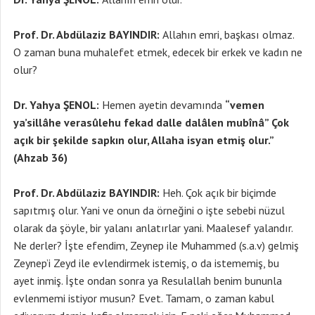
Prof. Dr. Abdülaziz BAYINDIR:
Allahın emri, başkası olmaz.
O zaman buna muhalefet etmek, edecek bir erkek ve kadın ne
olur?
Dr. Yahya ŞENOL:
Hemen ayetin devamında
“vemen
ya’sillâhe verasûlehu fekad dalle dalâlen mubînâ” Çok
açık bir şekilde sapkın olur, Allaha isyan etmiş olur.”
(Ahzab 36)
Prof. Dr. Abdülaziz BAYINDIR:
Heh. Çok açık bir biçimde
sapıtmış olur. Yani ve onun da örneğini o işte sebebi nüzul
olarak da şöyle, bir yalanı anlatırlar yani. Maalesef yalandır.
Ne derler? İşte efendim, Zeynep ile Muhammed (s.a.v) gelmiş
Zeynep’i Zeyd ile evlendirmek istemiş, o da istememiş, bu
ayet inmiş. İşte ondan sonra ya Resulallah benim bununla
evlenmemi istiyor musun? Evet. Tamam, o zaman kabul