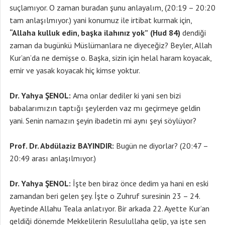
suçlamıyor. O zaman buradan şunu anlayalım, (20:19 – 20:20
tam anlaşılmıyor.) yani konumuz ile irtibat kurmak için,
“Allaha kulluk edin, başka ilahınız yok”
(Hud 84)
dendiği
zaman da bugünkü Müslümanlara ne diyeceğiz? Beyler, Allah
Kur’an’da ne demişse o. Başka, sizin için helal haram koyacak,
emir ve yasak koyacak hiç kimse yoktur.
Dr. Yahya ŞENOL:
Ama onlar dediler ki yani sen bizi
babalarımızın taptığı şeylerden vaz mı geçirmeye geldin
yani. Senin namazın şeyin ibadetin mi aynı şeyi söylüyor?
Prof. Dr. Abdülaziz BAYINDIR:
Bugün ne diyorlar? (20:47 –
20:49 arası anlaşılmıyor.)
Dr. Yahya ŞENOL:
İşte ben biraz önce dedim ya hani en eski
zamandan beri gelen şey. İşte o Zuhruf suresinin 23 – 24.
Ayetinde Allahu Teala anlatıyor. Bir arkada 22. Ayette Kur’an
geldiği dönemde Mekkelilerin Resulullaha gelip, ya işte sen