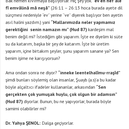
Bak hemen kıvırmaya başlıyorlar. Hiç şey yok.
“ev en nef’ale
fî emvâlinâ mâ neşâ”
(26:11 – 26:13 hoca burada ayete dil
sürçmesi nedeniyle “ev” yerine “ve” diyerek başlıyor ben ayetin
asıl halini yazdım.) yani
“Mallarımızda neler yapmamız
gerektiğini senin namazın mı” (Hud 87)
kardeşim mal
benim değil mi? İstediğim gibi yaparım. İşte ee diyelim ki süte
su da katarım, başka bir şey de katarım. İşte bir üretim
yaparım, içine birtakım şeyler, şunu yaparım sanane ya? Sen
benim işime ne karışıyorsun?
Ama ondan sonra ne diyor?
“inneke leentelhalîmu-rraşîd”
şimdi bunları söylemiş olan insanlar, Şuayb (a.s)’a bu kadar
böyle alçaltıcı ifadeler kullananlar, arkasından
“Sen
gerçekten çok yumuşak huylu, çok olgun bir adamsın”
(Hud 87)
diyorlar. Bunun, bu ne yapıyorlar, burada böyle
samimi olabilirler mi?
Dr. Yahya ŞENOL:
Dalga geçiyorlar.