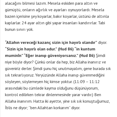
alacağını bilmesi lazım. Mesela eskiden para altın ve
gümüştü, onların ağırlık ve ayarları oynuyorlardı. Mesela
bazen içerisine şey koyarlar, bakır koyarlar, üstünü de altınla
kaplarlar. 24 ayar altın gibi yapar insanları kandırırlar. Tabi
bunun sınırı yok.
“Allahın vereceği kazanç sizin için hayırlı olandır”
diyor.
“Sizin için hayırlı olan odur.” (Hud 86) “in kuntum
muminîn” “Eğer inanıp güveniyorsanız.” (Hud 86)
Şimdi
niye böyle diyor? Çünkü onlar da hep, biz Allaha inanırız ve
güveniriz derler. Şimdi şunu hiç unutmayalım, gene burada sık
sık tekrarlıyoruz. Yeryüzünde Allaha inanıp güvenmediğini
söyleyen, söylemeyen hiç kimse yoktur. (11:09 – 11:12
arasındaki bu cümlede kayma olduğunu düşünüyorum,
kontrol edilirken tekrar dinlenmesinde yarar vardır.) Ben
Allaha inanırım. Hatta iki ayette, yine sık sık konuştuğumuz,
İblis ne diyor; “ben Allahtan korkarım” diyor.