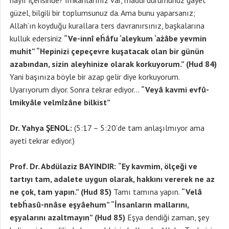
hayır içerisinde? İmkanlarınız var, maddi durumunuz gayet
güzel, bilgili bir toplumsunuz da. Ama bunu yaparsanız;
Allah’ın koyduğu kurallara ters davranırsınız, başkalarına
kulluk edersiniz
“Ve-innî eḣâfu ‘aleykum ‘ażâbe yevmin
muhit” “Hepinizi çepeçevre kuşatacak olan bir günün
azabından, sizin aleyhinize olarak korkuyorum.” (Hud 84)
Yani başınıza böyle bir azap gelir diye korkuyorum.
Uyarıyorum diyor. Sonra tekrar ediyor…
“Veyâ kavmi evfû-
lmikyâle velmîzâne bilkist”
Dr. Yahya ŞENOL:
(5:17 – 5:20’de tam anlaşılmıyor ama
ayeti tekrar ediyor.)
Prof. Dr. Abdülaziz BAYINDIR:
“Ey kavmim, ölçeği ve
tartıyı tam, adalete uygun olarak, hakkını vererek ne az
ne çok, tam yapın.” (Hud 85)
Tamı tamına yapın.
“Velâ
tebḣasû-nnâse eşyâehum” “İnsanların mallarını,
eşyalarını azaltmayın” (Hud 85)
Eşya dendiği zaman, şey