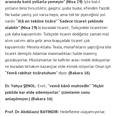
aranızda batıl yollarla yemeyin” (Nisa 29)
İşte batıl
yolların birisi hırsızlıktır, gasptır, şudur budur, efendim faizdir.
Ne kadar yanlış yol varsa hepsi, ama tek bir yiyeceğiniz yol
vardır
“illâ en tekûne ticâra” “Sadece ticaret şeklinde
olabilir” (Nisa 29)
ki buradaki ticaret, Türkçedeki ticaretten
çok daha kapsamlıdır. Türkçede ticaret dediğimiz zaman mal
alım satımı akla gelir ama Arapçadaki ticaret çok
kapsamlıdır. Mesela Allahu Teala, münafıkların yaptığına bile
ticaret demiştir. Adamlar inanmadıkları halde inanmış
gözüküyorlar, Müslümanlar ile kafirler arası mekik dokuyorlar
ve buradan birtakım kazançlar elde etmek istiyorlar. Onun için
“femâ rabihat ticâratuhum”
diyor.
(Bakara 16)
Dr. Yahya ŞENOL:
Evet,
“vemâ kânû muhtedîn” “Hiçbir
şekilde kar elde edemiyorlar.”
(cümlenin sonu
anlaşılmıyor.) (Bakara 16)
Prof. Dr. Abdülaziz BAYINDIR:
Hedeflerine ulaşamıyorlar,