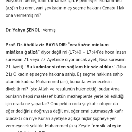
ediyorum demiş, kafir olmamak için. E peki eğer Muhammed
(a.s)’ın bu emri, yani şey kadının eş seçme hakkını Cenabı Hak
ona vermemiş mi?
Dr. Yahya ŞENOL:
Vermiş.
Prof. Dr. Abdülaziz BAYINDIR: “veaḣażne minkum
mîśâkan ġalîzâ”
diyor değil mi (17:40 – 17:44’de hoca İnsan
suresinin 21 veya 22. Ayetinde diyor ancak ayet, Nisa suresinin
21. Ayeti)
“Bu kadınlar sizden sağlam bir söz aldılar.”
(Nisa
21) O kadın eş seçme hakkına sahip. Eş seçme hakkına sahip
olan bir kadına Muhammed (a.s), bununla evleneceksin
diyebilir mi? İşte Allah ve resulünün hükmettiği budur. Ama
bunların hepsi maalesef bütün mezheplerde yerle bir edildiği
için orada ne yaparlar? Onu peki o orda şey kafir oluyor da
eğer dediğiniz doğruysa değil mi, eğer emri tutmasaydı kafir
olacaktı da niye Kur’an ayetiyle açıkça hiçbir şüpheye yer
vermeyecek şekilde Muhammed (a.s) Zeyd’e
“emsik ‘aleyke