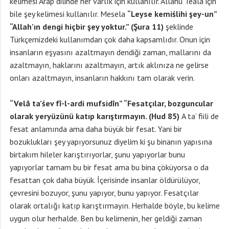
kelimesi Arap dilinde her varlık için kullanılır. Allahu Teala için
bile şey kelimesi kullanılır. Mesela
“Leyse kemiślihi şey-un”
“Allah’ın dengi hiçbir şey yoktur.” (Şura 11)
şeklinde
Türkçemizdeki kullanımdan çok daha kapsamlıdır. Onun için
insanların eşyasını azaltmayın dendiği zaman, mallarını da
azaltmayın, haklarını azaltmayın, artık aklınıza ne gelirse
onları azaltmayın, insanların hakkını tam olarak verin.
“Velâ ta’śev fî-l-ardi mufsidîn” “Fesatçılar, bozguncular
olarak yeryüzünü katıp karıştırmayın. (Hud 85)
A ta’ fiili de
fesat anlamında ama daha büyük bir fesat. Yani bir
bozuklukları şey yapıyorsunuz diyelim ki şu binanın yapısına
birtakım hileler karıştırıyorlar, şunu yapıyorlar bunu
yapıyorlar tamam bu bir fesat ama bu bina çöküyorsa o da
fesattan çok daha büyük. İçerisinde insanlar öldürülüyor,
çevresini bozuyor, şunu yapıyor, bunu yapıyor. Fesatçılar
olarak ortalığı katıp karıştırmayın. Herhalde böyle, bu kelime
uygun olur herhalde. Ben bu kelimenin, her geldiği zaman