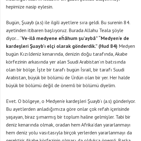
hepimize nasip eylesin.
Bugün, Şuayb (a.s) ile ilgili ayetlere sıra geldi. Bu surenin 84.
ayetinden itibaren başlıyoruz. Burada Allahu Teala şöyle
diyor… “
Ve-ilâ medyene eḣâhum şu’aybâ” “Medyen’e de
kardeşleri Şuayb’ı elçi olarak gönderdik.” (Hud 84)
Medyen
bugün Kızıldeniz kenarında, denizin doğu tarafında, Akabe
körfezinin arkasında yer alan Suudi Arabistan’ın batısında
olan bir bölge. İşte bir tarafı bugün İsrail, bir tarafı Suudi
Arabistan, büyük bir bölümü de Ürdün olan bir yer. Her halde
büyük bir bölümü değil de önemli bir bölümü diyelim.
Evet. O bölgeye, o Medyen’e kardeşleri Şuayb’ı (a.s) gönderiyor.
Bu ayetlerden anladığımıza göre onlar çok refah içerisinde
yaşayan, biraz şımarmış bir toplum haline gelmişler. Tabi bir
deniz kenarında olmak, oradan hem Afrika’dan yararlanmayı
hem deniz yolu vasıtasıyla birçok yerlerden yararlanmayı da
gerektirir. Akabe körfezinin olması da oldukça önemli. Başka