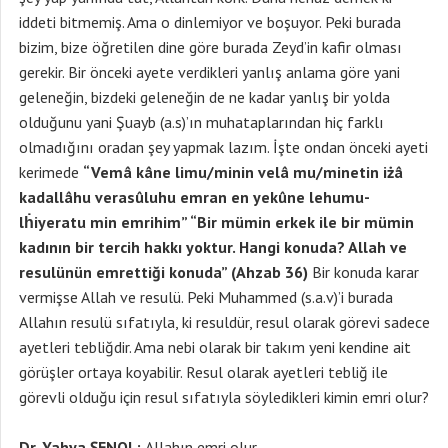
iddeti bitmemiş. Ama o dinlemiyor ve boşuyor. Peki burada
bizim, bize öğretilen dine göre burada Zeyd’in kafir olması
gerekir. Bir önceki ayete verdikleri yanlış anlama göre yani
geleneğin, bizdeki geleneğin de ne kadar yanlış bir yolda
olduğunu yani Şuayb (a.s)’ın muhataplarından hiç farklı
olmadığını oradan şey yapmak lazım. İşte ondan önceki ayeti
kerimede
“Vemâ kâne limu/minin velâ mu/minetin iżâ
kadallâhu verasûluhu emran en yekûne lehumu-
lḣiyeratu min emrihim” “Bir mümin erkek ile bir mümin
kadının bir tercih hakkı yoktur. Hangi konuda? Allah ve
resulünün emrettiği konuda” (Ahzab 36)
Bir konuda karar
vermişse Allah ve resulü. Peki Muhammed (s.a.v)’i burada
Allahın resulü sıfatıyla, ki resuldür, resul olarak görevi sadece
ayetleri tebliğdir. Ama nebi olarak bir takım yeni kendine ait
görüşler ortaya koyabilir. Resul olarak ayetleri tebliğ ile
görevli olduğu için resul sıfatıyla söyledikleri kimin emri olur?
Dr. Yahya ŞENOL:
Allahın emri olur.