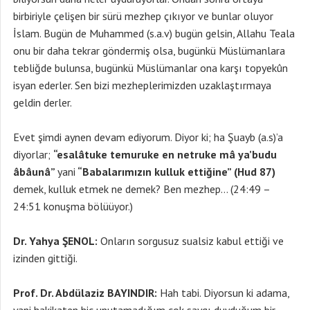
birbiriyle çelişen bir sürü mezhep çıkıyor ve bunlar oluyor
İslam. Bugün de Muhammed (s.a.v) bugün gelsin, Allahu Teala
onu bir daha tekrar göndermiş olsa, bugünkü Müslümanlara
tebliğde bulunsa, bugünkü Müslümanlar ona karşı topyekûn
isyan ederler. Sen bizi mezheplerimizden uzaklaştırmaya
geldin derler.
Evet şimdi aynen devam ediyorum. Diyor ki; ha Şuayb (a.s)’a
diyorlar;
“esalâtuke temuruke en netruke mâ ya’budu
âbâunâ”
yani
“Babalarımızın kulluk ettiğine” (Hud 87)
demek, kulluk etmek ne demek? Ben mezhep… (24:49 –
24:51 konuşma bölüüyor.)
Dr. Yahya ŞENOL:
Onların sorgusuz sualsiz kabul ettiği ve
izinden gittiği.
Prof. Dr. Abdülaziz BAYINDIR:
Hah tabi. Diyorsun ki adama,