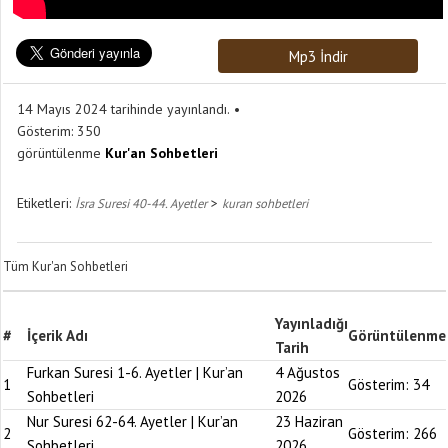
Mp3 İndir
14 Mayıs 2024 tarihinde yayınlandı.
Gösterim:
350
görüntülenme
Kur'an Sohbetleri
Etiketleri:
>
İsra Suresi 40-44. Ayetler
kuran sohbetleri
Tüm Kur'an Sohbetleri
Yayınladığı
#
İçerik Adı
Görüntülenme
Tarih
Furkan Suresi 1-6. Ayetler | Kur’an
4 Ağustos
1
Gösterim:
34
Sohbetleri
2026
Nur Suresi 62-64. Ayetler | Kur’an
23 Haziran
2
Gösterim:
266
Sohbetleri
2026