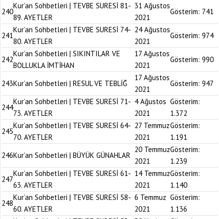
Kur’an Sohbetleri | TEVBE SURESİ 81-
31 Ağustos
240
Gösterim:
741
89. AYETLER
2021
Kur’an Sohbetleri | TEVBE SURESİ 74-
24 Ağustos
241
Gösterim:
974
80. AYETLER
2021
Kur’an Sohbetleri | SIKINTILAR VE
17 Ağustos
242
Gösterim:
990
BOLLUKLA İMTİHAN
2021
17 Ağustos
243
Kur’an Sohbetleri | RESUL VE TEBLİĞ
Gösterim:
947
2021
Kur’an Sohbetleri | TEVBE SURESİ 71-
4 Ağustos
Gösterim:
244
73. AYETLER
2021
1.372
Kur’an Sohbetleri | TEVBE SURESİ 64-
27 Temmuz
Gösterim:
245
70. AYETLER
2021
1.191
20 Temmuz
Gösterim:
246
Kur’an Sohbetleri | BÜYÜK GÜNAHLAR
2021
1.239
Kur’an Sohbetleri | TEVBE SURESİ 61-
14 Temmuz
Gösterim:
247
63. AYETLER
2021
1.140
Kur’an Sohbetleri | TEVBE SURESİ 58-
6 Temmuz
Gösterim:
248
60. AYETLER
2021
1.136