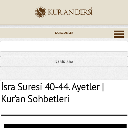
İsminiz (*)
KATEGORILER
Epostanız (*)
İsra Suresi 40-44. Ayetler |
Yaşadığınız Hatanın Ayrıntıları
Kur’an Sohbetleri
Bağlantıyı Gönderin