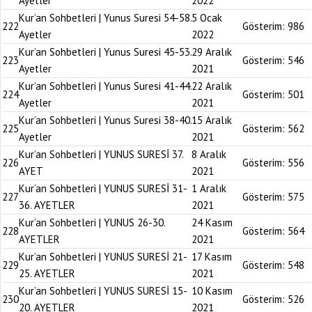
Ayetler
2022
Kur’an Sohbetleri | Yunus Suresi 54-58.
5 Ocak
222
Gösterim:
986
Ayetler
2022
Kur’an Sohbetleri | Yunus Suresi 45-53.
29 Aralık
223
Gösterim:
546
Ayetler
2021
Kur’an Sohbetleri | Yunus Suresi 41-44.
22 Aralık
224
Gösterim:
501
Ayetler
2021
Kur’an Sohbetleri | Yunus Suresi 38-40.
15 Aralık
225
Gösterim:
562
Ayetler
2021
Kur’an Sohbetleri | YUNUS SURESİ 37.
8 Aralık
226
Gösterim:
556
AYET
2021
Kur’an Sohbetleri | YUNUS SURESİ 31-
1 Aralık
227
Gösterim:
575
36. AYETLER
2021
Kur’an Sohbetleri | YUNUS 26-30.
24 Kasım
228
Gösterim:
564
AYETLER
2021
Kur’an Sohbetleri | YUNUS SURESİ 21-
17 Kasım
229
Gösterim:
548
25. AYETLER
2021
Kur’an Sohbetleri | YUNUS SURESİ 15-
10 Kasım
230
Gösterim:
526
20. AYETLER
2021