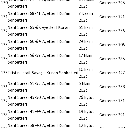
130
Gösterim:
295
Sohbetleri
2023
Nahl Suresi 68-71. Ayetler | Kur’an
7 Kasım
131
Gösterim:
321
Sohbetleri
2023
Nahl Suresi 65-67. Ayetler | Kur’an
31 Ekim
132
Gösterim:
276
Sohbetleri
2023
Nahl Suresi 60-64. Ayetler | Kur’an
24 Ekim
133
Gösterim:
306
Sohbetleri
2023
Nahl Suresi 56-59. Ayetler | Kur’an
17 Ekim
134
Gösterim:
283
Sohbetleri
2023
10 Ekim
135
Filistin-İsrail Savaşı | Kur’an Sohbetleri
Gösterim:
427
2023
Nahl Suresi 51-55. Ayetler | Kur’an
3 Ekim
136
Gösterim:
268
Sohbetleri
2023
Nahl Suresi 45-50. Ayetler | Kur’an
26 Eylül
137
Gösterim:
361
Sohbetleri
2023
Nahl Suresi 41-44. Ayetler | Kur’an
19 Eylül
138
Gösterim:
291
Sohbetleri
2023
Nahl Suresi 38-40. Ayetler | Kur’an
12 Eylül