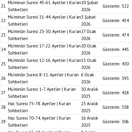
Mü’minun Suresi 45-61. Ayetler | Kur’an
10 Şubat
21
Gösterim:
522
Sohbetleri
2026
Mü’minun Suresi 31-44. Ayetler | Kur’an
3 Şubat
22
Gösterim:
454
Sohbetleri
2026
Mü’minûn Suresi 23-30. Ayetler | Kur’an
27 Ocak
23
Gösterim:
474
Sohbetleri
2026
Mü’minûn Suresi 17-22. Ayetler | Kur’an
20 Ocak
24
Gösterim:
445
Sohbetleri
2026
Mü’minûn Suresi 12-16. Ayetler | Kur’an
13 Ocak
25
Gösterim:
430
Sohbetleri
2026
Mü’minûn Suresi 8-11. Ayetler | Kur’an
6 Ocak
26
Gösterim:
393
Sohbetleri
2026
Mü’minûn Suresi 1-7. Ayetler | Kur’an
30 Aralık
27
Gösterim:
418
Sohbetleri
2025
Hac Suresi 75-78. Ayetler | Kur’an
23 Aralık
28
Gösterim:
358
Sohbetleri
2025
Hac Suresi 70-74. Ayetler | Kur’an
16 Aralık
29
Gösterim:
306
Sohbetleri
2025