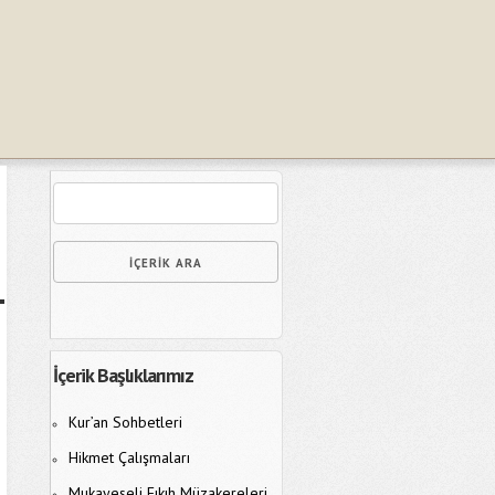
İçerik Başlıklarımız
Kur’an Sohbetleri
Hikmet Çalışmaları
Mukayeseli Fıkıh Müzakereleri