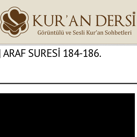
 | ARAF SURESİ 184-186.
İsminiz (*)
Epostanız (*)
Yaşadığınız Hatanın Ayrıntıları