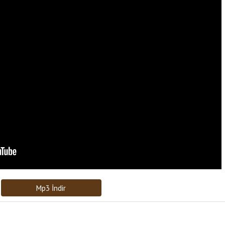
Bağlantıyı Gönderin
[recaptcha]
Mp3 İndir