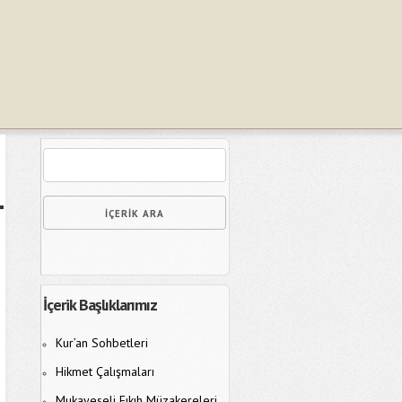
İçerik Başlıklarımız
Kur’an Sohbetleri
Hikmet Çalışmaları
Mukayeseli Fıkıh Müzakereleri