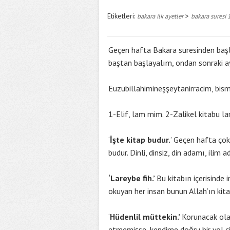
Etiketleri:
>
bakara ilk ayetler
bakara suresi 
Geçen hafta Bakara suresinden başla
baştan başlayalım, ondan sonraki a
Euzubillahimineşşeytanirracim, bism
1-Elif, lam mim. 2-Zalikel kitabu lar
‘
İşte kitap budur.
’ Geçen hafta çok
budur. Dinli, dinsiz, din adamı, ilim
‘Lareybe fih.’
Bu kitabın içerisinde 
okuyan her insan bunun Allah’ın kita
‘
Hüdenlil müttekin.’
Korunacak olan
etmemişse, kendime doğru bir yol ç