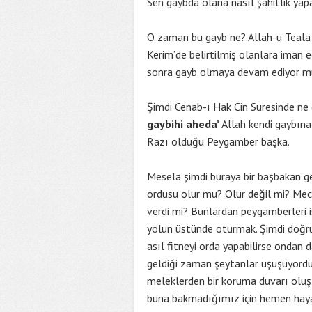
Sen gaybda olana nasıl şahitlik yap
O zaman bu gayb ne? Allah-u Teala 
Kerim’de belirtilmiş olanlara iman e
sonra gayb olmaya devam ediyor mu 
Şimdi Cenab-ı Hak Cin Suresinde ne d
gaybihi aheda’
Allah kendi gaybına
Razı olduğu Peygamber başka.
Mesela şimdi buraya bir başbakan g
ordusu olur mu? Olur değil mi? Mec
verdi mi? Bunlardan peygamberleri i
yolun üstünde oturmak. Şimdi doğru
asıl fitneyi orda yapabilirse ondan
geldiği zaman şeytanlar üşüşüyordu
meleklerden bir koruma duvarı oluşt
buna bakmadığımız için hemen hayal