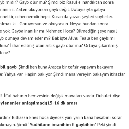
gayb mıdır? Gayb olur mu? Şimdi biz Rasul e inandıktan sonra
 inanırız. Zaten okuyorsan gayb değil. Dolayısıyla gabya
nnettir, cehennemdir hepsi Kuran’da yazan şeyleri söylerler.
 olmaz ki… Görüyorsun ve okuyorsun. Neyse bundan sonra
re yok. Gayba inanılır mı Mehmet Hoca? Bilmediğin şeye nasıl
ayb olmaya devam eder mi? Bak işte Allhu Teala ben gaybımı
hiru’
İzhar edilmiş olan artık gayb olur mu? Ortaya çıkarılmış
yb ne?
bil gayb’
Şimdi ben buna Arapça bir tefsir yapayım bakayım
ar, Yahya var, Haşim bakıyor. Şimdi mana vereyim bakayım itirazlar
i? İf’al babının hemzesinin değişik manaları vardır. Duhulet diye
ylenenler anlaşılmadı)15-16 dk arası
ardın? Bilhassa Enes hoca diyecek yani yarın bana hesabını sorar
bakmayın. Şimdi
‘Yudhilune imanihim fi gaybihim’
Peki şimdi