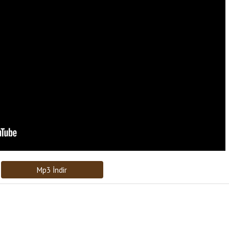
Bağlantıyı Gönderin
[recaptcha]
Mp3 İndir