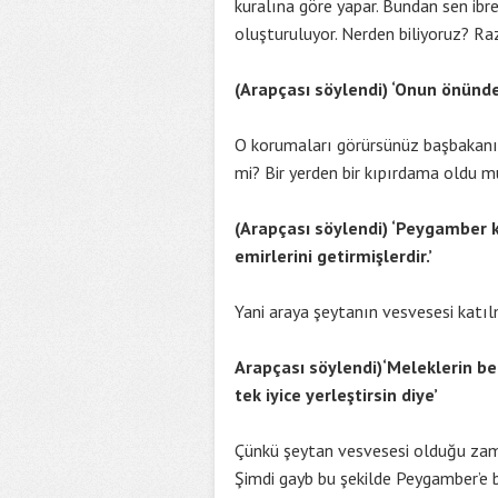
kuralına göre yapar. Bundan sen ibr
oluşturuluyor. Nerden biliyoruz? Razı
(Arapçası söylendi) ‘Onun önünde
O korumaları görürsünüz başbakanın
mi? Bir yerden bir kıpırdama oldu m
(Arapçası söylendi) ‘Peygamber ke
emirlerini getirmişlerdir.’
Yani araya şeytanın vesvesesi katı
Arapçası söylendi)‘Meleklerin be
tek iyice yerleştirsin diye’
Çünkü şeytan vesvesesi olduğu zaman
Şimdi gayb bu şekilde Peygamber’e 