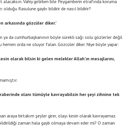
et alacaksın. Vahiy gelirken bile Peygamberin etrafında koruma
 olduğu Rasulune gaybı bildirir de nasıl bildirir?
n arkasında gözcüler diker.’
 ya da cumhurbaşkanının böyle sürekli sağı solu gözlerler değil
u hemen orda ne oluyor falan. Gözcüler diker. Niye böyle yapar:
sin olarak bilsin ki gelen melekler Allah’ın mesajlarını,
lmamıştır.
raberinde olanı tümüyle kavrayabilsin her şeyi zihnine tek
 araya birtakım şeyler girer, olayı kesin olarak kavrayamaz.
bildirildiği zaman hala gayb olmaya devam eder mi? O zaman