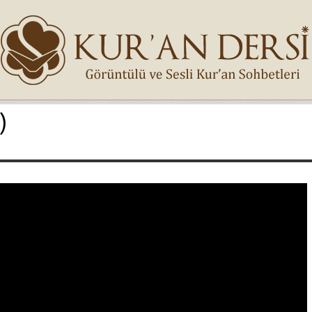
)
İsminiz (*)
Epostanız (*)
Yaşadığınız Hatanın Ayrıntıları