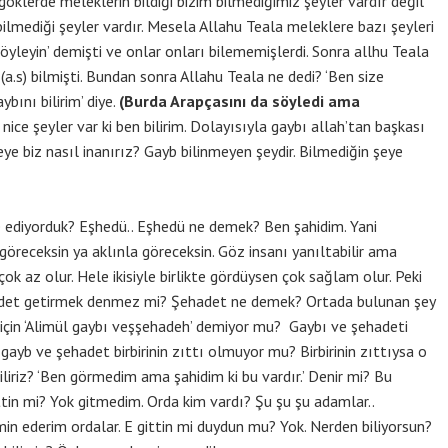
göklerde meleklerin bildiği bizim bilmediğimiz şeyler vardır değil
bilmediği şeyler vardır. Mesela Allahu Teala meleklere bazı şeyleri
söyleyin’ demişti ve onlar onları bilememişlerdi. Sonra allhu Teala
a.s) bilmişti. Bundan sonra Allahu Teala ne dedi? ‘Ben size
bını bilirim’ diye.
(Burda Arapçasını da söyledi ama
 nice şeyler var ki ben bilirim. Dolayısıyla gaybı allah’tan başkası
ye biz nasıl inanırız? Gayb bilinmeyen şeydir. Bilmediğin şeye
e ediyorduk? Eşhedü.. Eşhedü ne demek? Ben şahidim. Yani
göreceksin ya aklınla göreceksin. Göz insanı yanıltabilir ama
çok az olur. Hele ikisiyle birlikte gördüysen çok sağlam olur. Peki
adet getirmek denmez mi? Şehadet ne demek? Ortada bulunan şey
 için ‘Alimül gaybı veşşehadeh’ demiyor mu? Gaybı ve şehadeti
 gayb ve şehadet birbirinin zıttı olmuyor mu? Birbirinin zıttıysa o
liriz? ‘Ben görmedim ama şahidim ki bu vardır.’ Denir mi? Bu
tin mi? Yok gitmedim. Orda kim vardı? Şu şu şu adamlar..
in ederim ordalar. E gittin mi duydun mu? Yok. Nerden biliyorsun?