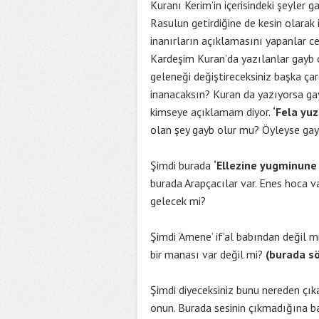
Kuranı Kerim’in içerisindeki şeyler 
Rasulun getirdiğine de kesin olarak
inanırların açıklamasını yapanlar ce
Kardeşim Kuran’da yazılanlar gayb
geleneği değiştireceksiniz başka ça
inanacaksın? Kuran da yazıyorsa g
kimseye açıklamam diyor.
‘Fela yuz
olan şey gayb olur mu? Öyleyse ga
Şimdi burada
‘Ellezine yugminune 
burada Arapçacılar var. Enes hoca v
gelecek mi?
Şimdi ‘Amene’ if’al babından değil m
bir manası var değil mi?
(burada sö
Şimdi diyeceksiniz bunu nereden çık
onun. Burada sesinin çıkmadığına 