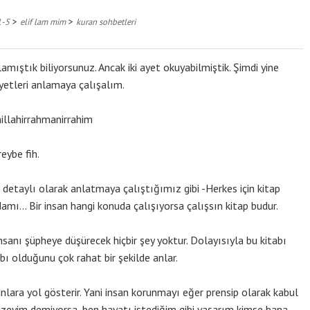
>
>
1-5
elif lam mim
kuran sohbetleri
mıştık biliyorsunuz. Ancak iki ayet okuyabilmiştik. Şimdi yine
yetleri anlamaya çalışalım.
illahirrahmanirrahim
eybe fih.
 detaylı olarak anlatmaya çalıştığımız gibi -Herkes için kitap
 adamı… Bir insan hangi konuda çalışıyorsa çalışsın kitap budur.
insanı şüpheye düşürecek hiçbir şey yoktur. Dolayısıyla bu kitabı
bı olduğunu çok rahat bir şekilde anlar.
lara yol gösterir. Yani insan korunmayı eğer prensip olarak kabul
izeyim demiyorsa, ben hayatı istediğim gibi yaşarım kimse bana