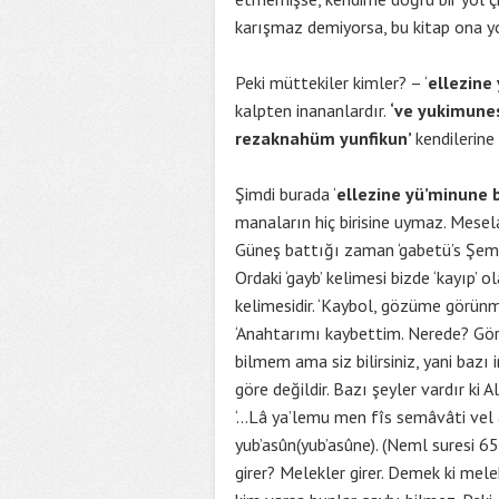
karışmaz demiyorsa, bu kitap ona yo
Peki müttekiler kimler? – ‘
ellezine
kalpten inananlardır.
‘ve yukimune
rezaknahüm yunfikun’
kendilerine
Şimdi burada ‘
ellezine yü’minune b
manaların hiç birisine uymaz. Mesela 
Güneş battığı zaman ‘gabetü’s Şems’ 
Ordaki ‘gayb’ kelimesi bizde ‘kayıp’ 
kelimesidir. ‘Kaybol, gözüme görün
‘Anahtarımı kaybettim. Nerede? Gören
bilmem ama siz bilirsiniz, yani bazı 
göre değildir. Bazı şeyler vardır ki 
‘…Lâ ya’lemu men fîs semâvâti vel a
yub’asûn(yub’asûne). (Neml suresi 6
girer? Melekler girer. Demek ki mele