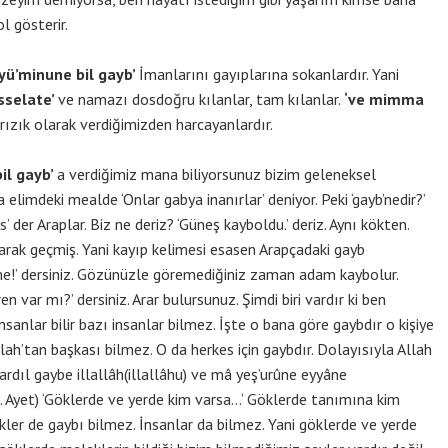
l gösterir.
 yü’minune bil gayb’
İmanlarını gayıplarına sokanlardır. Yani
sselate’
ve namazı dosdoğru kılanlar, tam kılanlar.
‘ve mimma
 rızık olarak verdiğimizden harcayanlardır.
il gayb’
a verdiğimiz mana biliyorsunuz bizim geleneksel
elimdeki mealde ‘Onlar gabya inanırlar’ deniyor. Peki ‘gayb’nedir?’
der Araplar. Biz ne deriz? ‘Güneş kayboldu.’ deriz. Aynı kökten.
olarak geçmiş. Yani kayıp kelimesi esasen Arapçadaki gayb
me!’ dersiniz. Gözünüzle göremediğiniz zaman adam kaybolur.
 var mı?’ dersiniz. Arar bulursunuz. Şimdi biri vardır ki ben
insanlar bilir bazı insanlar bilmez. İşte o bana göre gaybdır o kişiye
Allah’tan başkası bilmez. O da herkes için gaybdır. Dolayısıyla Allah
rdıl gaybe illallâh(illallâhu) ve mâ yeş’urûne eyyâne
5. Ayet) ‘Göklerde ve yerde kim varsa…’ Göklerde tanımına kim
kler de gaybı bilmez. İnsanlar da bilmez. Yani göklerde ve yerde