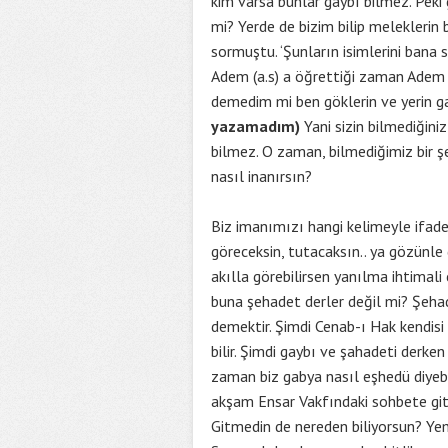
kim varsa bunlar gaybı bilmez. Peki 
mi? Yerde de bizim bilip meleklerin 
sormuştu. ‘Şunların isimlerini bana 
Adem (a.s) a öğrettiği zaman Adem (
demedim mi ben göklerin ve yerin gay
yazamadım)
Yani sizin bilmediğiniz
bilmez. O zaman, bilmediğimiz bir şe
nasıl inanırsın?
Biz imanımızı hangi kelimeyle ifad
göreceksin, tutacaksın.. ya gözünle 
akılla görebilirsen yanılma ihtimali 
buna şehadet derler değil mi? Şeh
demektir. Şimdi Cenab-ı Hak kendisi
bilir. Şimdi gaybı ve şahadeti derken
zaman biz gabya nasıl eşhedü diyebi
akşam Ensar Vakfındaki sohbete git
Gitmedin de nereden biliyorsun? Yem