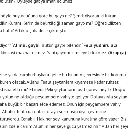
abilirsin? Öyleyse gabya iman edilmez.
böyle buyurduğuna göre bu gayb ne? Şimdi diyorlar ki Kuranı
dilir. Kuranı Kerim’de belirtildiği zaman gayb mı? Öğretildikten
hala? Artık o şahadete çıkmıştır.
iyor? ‘
Alimül gaybi’
Bütün gaybı bilendir.
‘Fela yudhiru ala
 kimsayi mazhar etmez. Yani gaybını kimseye bildirmez.
(Arapça)
else ya da cumhurbaşkanı gelse bu binanın çevresinde bir koruma
buren olacak. Allahu Teala şeytanlara kıyamete kadar ruhsat
stisna etti mi? Etmedi. Peki şeytanların asıl görevi neydi? Doğru
 yolun ne olduğu peygambere vahiyle geliyor. Dolayısıyla şeytan
 daha büyük bir başarı elde edemez. Onun için peygambere vahiy
. Allahu Teala da onları oraya sokmasın diye çevresine
uruyordu. Cenab-ı Hak her şeyi kanununa kuralına göre yapar. Biz
imizde ‘e canım Allah’ın her şeye gücü yetmez mi?’ Allah her şeyi