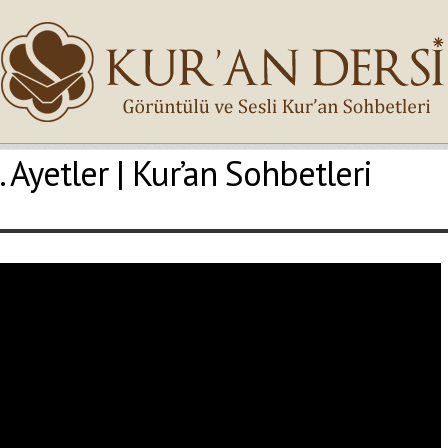
 Ayetler | Kur’an Sohbetleri
İsminiz (*)
Epostanız (*)
Yaşadığınız Hatanın Ayrıntıları