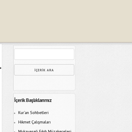
İçerik Başlıklarımız
Kur’an Sohbetleri
Hikmet Çalışmaları
Mukayeseli Fıkıh Müzakereleri