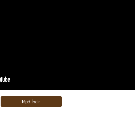
Bağlantıyı Gönderin
[recaptcha]
Mp3 İndir