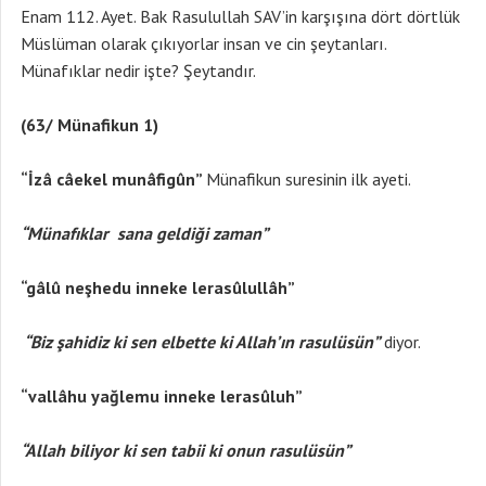
Enam 112. Ayet. Bak Rasulullah SAV’in karşışına dört dörtlük
Müslüman olarak çıkıyorlar insan ve cin şeytanları.
Münafıklar nedir işte? Şeytandır.
(63/ Münafikun 1)
“İzâ câekel munâfigûn”
Münafikun suresinin ilk ayeti.
“Münafıklar sana geldiği zaman”
“gâlû neşhedu inneke lerasûlullâh”
“Biz şahidiz ki sen elbette ki Allah’ın rasulüsün”
diyor.
“vallâhu yağlemu inneke lerasûluh”
“Allah biliyor ki sen tabii ki onun rasulüsün”