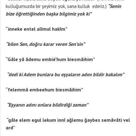
kulluğumuzda bir şeyimiz yok, sana kulluk ederiz.)
“Senin
bize öğrettiğinden başka bilgimiz yok ki”
“inneke entel alîmul hakîm”
“bilen Sen, doğru karar veren Sen’sin”
“Gâle yâ âdemu embié’hum biesmâihim”
“dedi ki Adem bunlara bu eşyaların adını bildir bakalım”
“felemmâ embeehum biesmâihim”
“Eşyanın adını onlara bildirdiği zaman”
“gâle elem egul lekum innî ağlemu ğaybes semâvâti vel
ard”