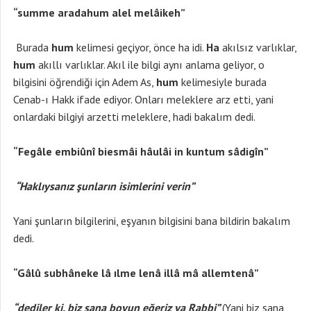
“summe aradahum alel melâikeh”
Burada
hum
kelimesi geçiyor, önce ha idi.
Ha
akılsız varlıklar,
hum
akıllı varlıklar. Akıl ile bilgi aynı anlama geliyor, o
bilgisini öğrendiği için Adem As,
hum
kelimesiyle burada
Cenab-ı Hakk ifade ediyor. Onları meleklere arz etti, yani
onlardaki bilgiyi arzetti meleklere, hadi bakalım dedi.
“Fegâle embiûnî biesmâi hâulâi in kuntum sâdigîn”
“Haklıysanız şunların isimlerini verin”
Yani şunların bilgilerini, eşyanın bilgisini bana bildirin bakalım
dedi.
“Gâlû subhâneke lâ ılme lenâ illâ mâ allemtenâ”
“dediler ki, biz sana boyun eğeriz ya Rabbi”
(Yani biz sana