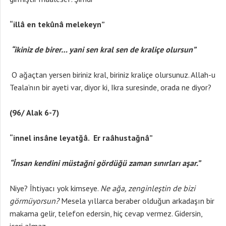
“illâ en tekûnâ melekeyn”
“ikiniz de birer… yani sen kral sen de kraliçe olursun”
O ağaçtan yersen biriniz kral, biriniz kraliçe olursunuz. Allah-u
Teala’nın bir ayeti var, diyor ki, Ikra suresinde, orada ne diyor?
(96/ Alak 6-7)
“innel insâne leyatğâ. Er raâhustağnâ”
“İnsan kendini müstağni gördüğü zaman sınırları aşar.”
Niye? İhtiyacı yok kimseye.
Ne ağa, zenginleştin de bizi
görmüyorsun?
Mesela yıllarca beraber olduğun arkadaşın bir
makama gelir, telefon edersin, hiç cevap vermez. Gidersin,