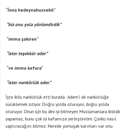
“İnna hedeynahussebil”
“biz onu yola yönlendirdik”
“imma şakiren”
“ister teşekkür eder”
“ve imma kefura”
“ister nankörlük eder.”
İşte iblis nankörlük etti burada. Adem’i de nankörlüğe
sürüklemek istiyor. Doğru yolda oturuyor, doğru yolda
oturuyor. Onun için bu dini iyi bilmeyen Müslümanlara iblislik
yapamaz, bunu çok iyi kafamıza yerleştirelim. Çünkü nasıl
saptıracağını bilmez. Nerede yumuşak karınları var onu