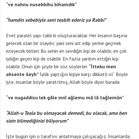
“ve nahnu nusebbihu bihamdik”
“hamdin sebebiyle seni tesbih ederiz ya Rabbi”
Evet paralel yapı tabii ki oluşturacaklar. Her insanın başına
gelecek olan bir olaydır, yani seni alt edip yerine geçmek
isteyecek birileri. Bu senin en sevdiğin kişi de olabilir, en çok
iyiliğin geçen kişi de olabilir. En fazla yardım ettiğin kişi
olabilir. Onun için şöyle bir söz söylerler.
“İtteku men
ahsente ileyh”
İyilik yaptığın kişiye karşı dikkatli ol” Böyle
işte, insanlar böyle yaratılmış, Allah böyle diyor burada.
“ve nugaddisu lek gâle innî ağlemu mâ lâ tağlemûn”
“Allah-u Teala bu olmayacak demedi, bu olacak, ama ben
sizin bilmediğinizi biliyorum”
İşte bugün işin o tarafını anlatmaya çalışacağız. İnsanlarda