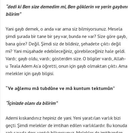
“dedi ki Ben size demedim mi, Ben göklerin ve yerin gaybını
bilirim”
Yani gayb demek, o anda var ama siz bilmiyorsunuz. Mesela
şimdi şurada bir tane bir şey var, bunda ne var? Size göre gayb,
bana göre? Değil. Şimdi siz de bildiniz, şehadete çıktı değil
mi? Yani müşahade edebileceğiniz, görebileceğiniz hale geldi.
Vardı; gayb oldu, vardı; gösterdim size. O bilgiler vardı, Allah-
u Teala Adem As’a öğretti, onun için gayb olmaktan çıktı. Ama
melekler için gayb bilgisi.
“Ve ağlemu mâ tubdûne ve mâ kuntum tektumûn”
“İçinizde olanı da bilirim”
Ademi kıskandınız hepiniz de yani. Yeni yaratılan varlık bizi
geçti. Şimdi melekler de imtihan edilen varlıklardır. Bu konuda
çok sayıda ders yaptık biliyorsunuz. Melekler de imtihandan