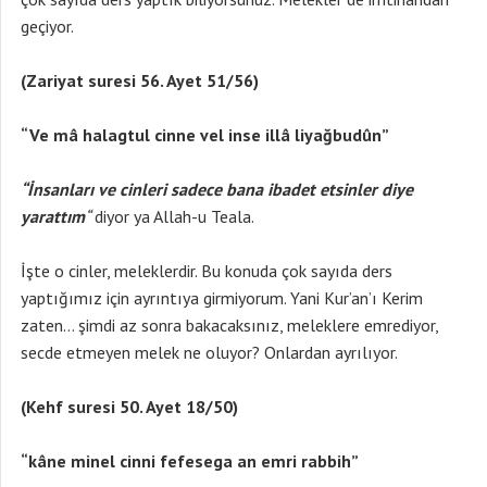
geçiyor.
(Zariyat suresi 56. Ayet 51/56)
“Ve mâ halagtul cinne vel inse illâ liyağbudûn”
“İnsanları ve cinleri sadece bana ibadet etsinler diye
yarattım
“
diyor ya Allah-u Teala.
İşte o cinler, meleklerdir. Bu konuda çok sayıda ders
yaptığımız için ayrıntıya girmiyorum. Yani Kur’an’ı Kerim
zaten… şimdi az sonra bakacaksınız, meleklere emrediyor,
secde etmeyen melek ne oluyor? Onlardan ayrılıyor.
(Kehf suresi 50. Ayet 18/50)
“
kâne
minel cinni fefesega an emri rabbih”