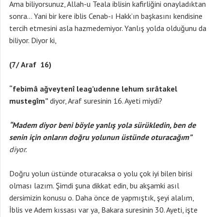
Ama biliyorsunuz, Allah-u Teala iblisin kafirliğini onayladıktan
sonra… Yani bir kere iblis Cenab-ı Hakk’ın başkasını kendisine
tercih etmesini asla hazmedemiyor. Yanlış yolda olduğunu da
biliyor. Diyor ki,
(7/ Araf 16)
“febimâ ağveytenî leag’udenne lehum sırâtakel
mustegîm”
diyor, Araf suresinin 16. Ayeti miydi?
“Madem diyor beni böyle yanlış yola sürükledin, ben de
senin için onların doğru yolunun üstünde oturacağım”
diyor.
Doğru yolun üstünde oturacaksa o yolu çok iyi bilen birisi
olması lazım. Şimdi şuna dikkat edin, bu akşamki asıl
dersimizin konusu o. Daha önce de yapmıştık, şeyi alalım,
İblis ve Adem kıssası var ya, Bakara suresinin 30. Ayeti, işte