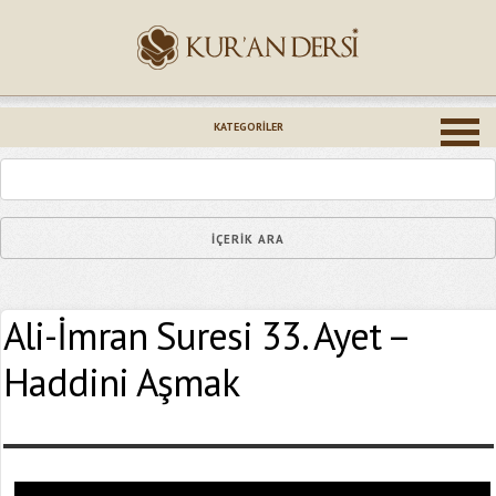
İsminiz (*)
KATEGORILER
Epostanız (*)
Ali-İmran Suresi 33. Ayet –
Yaşadığınız Hatanın Ayrıntıları
Haddini Aşmak
Bağlantıyı Gönderin