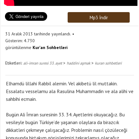
Mp3 İndir
31 Aralık 2013 tarihinde yayınlandı.
Gösterim:
4.730
görüntülenme
Kur'an Sohbetleri
Etiketleri:
>
>
ali-imran suresi 33. ayet
haddini aşmak
kuran sohbetleri
Elhamdü lillahi Rabbil alemin. Vel akibetü lil muttakin.
Essalatu vesselamu ala Rasulina Muhammadin ve ala alihi ve
sahbihi ecmain.
Bugün Ali İmran suresinin 33. 34. Ayetlerini okuyacağız. Bu
vesileyle bugün Türkiye’de yaşanan olaylara da birazcık
dikkatleri çekmeye çalışacağız. Problemin nasıl çözüleceği
konusunda birtakım görüşlerimizi tekrarlamış olacağız.