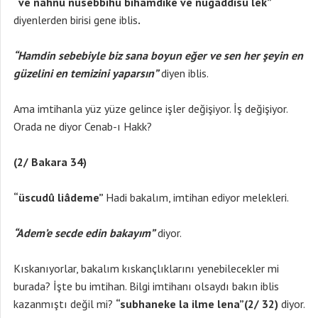
“ve nahnu nusebbihu bihamdike ve nugaddisu lek”
diyenlerden birisi gene iblis
.
“Hamdin sebebiyle biz sana boyun eğer ve sen her şeyin en
güzelini en temizini yaparsın”
diyen iblis.
Ama imtihanla yüz yüze gelince işler değişiyor. İş değişiyor.
Orada ne diyor Cenab-ı Hakk?
(2/ Bakara 34)
“üscudû liâdeme”
Hadi bakalım, imtihan ediyor melekleri.
“Adem’e secde edin bakayım”
diyor.
Kıskanıyorlar, bakalım kıskançlıklarını yenebilecekler mi
burada? İşte bu imtihan. Bilgi imtihanı olsaydı bakın iblis
kazanmıştı değil mi?
“subhaneke la ilme lena”(2/ 32)
diyor.