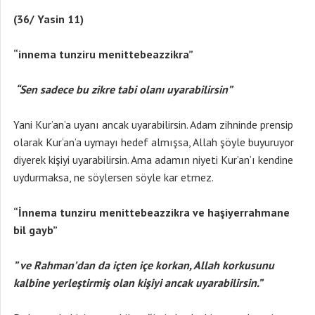
(36/ Yasin 11)
“innema tunziru menittebeazzikra”
“Sen sadece bu zikre tabi olanı uyarabilirsin”
Yani Kur’an’a uyanı ancak uyarabilirsin. Adam zihninde prensip
olarak Kur’an’a uymayı hedef almışsa, Allah şöyle buyuruyor
diyerek kişiyi uyarabilirsin. Ama adamın niyeti Kur’an’ı kendine
uydurmaksa, ne söylersen söyle kar etmez.
“İnnema tunziru menittebeazzikra ve haşiyerrahmane
bil gayb”
” ve Rahman’dan da içten içe korkan, Allah korkusunu
kalbine yerleştirmiş olan kişiyi ancak uyarabilirsin.”