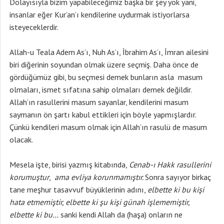
Dolayısıyla bizim yapabileceğimiz başka bir şey yok yani,
insanlar eğer Kur’an’ı kendilerine uydurmak istiyorlarsa
isteyeceklerdir.
Allah-u Teala Adem As’ı, Nuh As’ı, İbrahim As’ı, İmran ailesini
biri diğerinin soyundan olmak üzere seçmiş. Daha önce de
gördüğümüz gibi, bu seçmesi demek bunların asla masum
olmaları, ismet sıfatına sahip olmaları demek değildir.
Allah’ın rasullerini masum sayanlar, kendilerini masum
saymanın ön şartı kabul ettikleri için böyle yapmışlardır.
Çünkü kendileri masum olmak için Allah’ın rasulü de masum
olacak.
Mesela işte, birisi yazmış kitabında,
Cenab-ı Hakk rasullerini
korumuştur
,
ama evliya korunmamıştır.
Sonra sayıyor birkaç
tane meşhur tasavvuf büyüklerinin adını,
elbette ki bu kişi
hata etmemiştir, elbette ki şu kişi günah işlememiştir,
elbette ki bu…
sanki kendi Allah da (haşa) onların ne