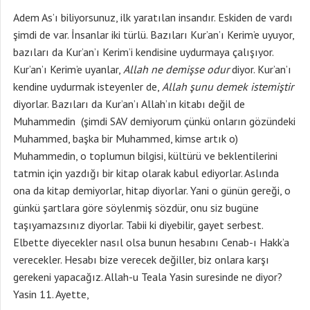
Adem As’ı biliyorsunuz, ilk yaratılan insandır. Eskiden de vardı
şimdi de var. İnsanlar iki türlü. Bazıları Kur’an’ı Kerim’e uyuyor,
bazıları da Kur’an’ı Kerim’i kendisine uydurmaya çalışıyor.
Kur’an’ı Kerim’e uyanlar,
Allah ne demişse odur
diyor. Kur’an’ı
kendine uydurmak isteyenler de,
Allah şunu demek istemiştir
diyorlar. Bazıları da Kur’an’ı Allah’ın kitabı değil de
Muhammedin (şimdi SAV demiyorum çünkü onların gözündeki
Muhammed, başka bir Muhammed, kimse artık o)
Muhammedin, o toplumun bilgisi, kültürü ve beklentilerini
tatmin için yazdığı bir kitap olarak kabul ediyorlar. Aslında
ona da kitap demiyorlar, hitap diyorlar. Yani o günün gereği, o
günkü şartlara göre söylenmiş sözdür, onu siz bugüne
taşıyamazsınız diyorlar. Tabii ki diyebilir, gayet serbest.
Elbette diyecekler nasıl olsa bunun hesabını Cenab-ı Hakk’a
verecekler. Hesabı bize verecek değiller, biz onlara karşı
gerekeni yapacağız. Allah-u Teala Yasin suresinde ne diyor?
Yasin 11. Ayette,