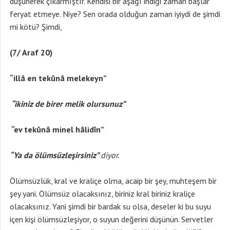
düşünerek çıkarmıştır. Kendisi bir aşağı indiği zaman başlar
feryat etmeye. Niye? Sen orada olduğun zaman iyiydi de şimdi
mi kötü? Şimdi,
(7/ Araf 20)
“illâ en tekûnâ melekeyn”
“ikiniz de birer melik olursunuz”
“ev tekûnâ minel hâlidîn”
“Ya da ölümsüzleşirsiniz”
diyor.
Ölümsüzlük, kral ve kraliçe olma, acaip bir şey, muhteşem bir
şey yani. Ölümsüz olacaksınız, biriniz kral biriniz kraliçe
olacaksınız. Yani şimdi bir bardak su olsa, deseler ki bu suyu
içen kişi ölümsüzleşiyor, o suyun değerini düşünün. Servetler