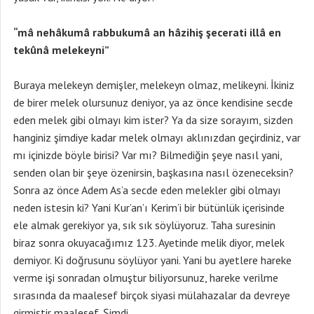
“mâ nehâkumâ rabbukumâ an hâzihiş şecerati illâ en
tekûnâ melekeyni”
Buraya melekeyn demişler, melekeyn olmaz, melikeyni. İkiniz
de birer melek olursunuz deniyor, ya az önce kendisine secde
eden melek gibi olmayı kim ister? Ya da size sorayım, sizden
hanginiz şimdiye kadar melek olmayı aklınızdan geçirdiniz, var
mı içinizde böyle birisi? Var mı? Bilmediğin şeye nasıl yani,
senden olan bir şeye özenirsin, başkasına nasıl özeneceksin?
Sonra az önce Adem As’a secde eden melekler gibi olmayı
neden istesin ki? Yani Kur’an’ı Kerim’i bir bütünlük içerisinde
ele almak gerekiyor ya, sık sık söylüyoruz. Taha suresinin
biraz sonra okuyacağımız 123. Ayetinde melik diyor, melek
demiyor. Ki doğrusunu söylüyor yani. Yani bu ayetlere hareke
verme işi sonradan olmuştur biliyorsunuz, hareke verilme
sırasında da maalesef birçok siyasi mülahazalar da devreye
girmiştir maalesef. Şimdi