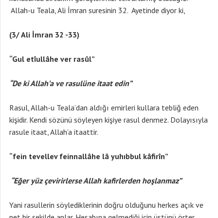
Allah-u Teala, Ali İmran suresinin 32. Ayetinde diyor ki,
(3/ Ali İmran 32 -33)
“Gul etîullâhe ver rasûl”
“De ki Allah’a ve rasulüne itaat edin”
Rasul, Allah-u Teala’dan aldığı emirleri kullara tebliğ eden
kişidir. Kendi sözünü söyleyen kişiye rasul denmez. Dolayısıyla
rasule itaat, Allah’a itaattir.
“fein tevellev feinnallâhe lâ yuhıbbul kâfirîn”
“Eğer yüz çevirirlerse Allah kafirlerden hoşlanmaz”
Yani rasullerin söylediklerinin doğru olduğunu herkes açık ve
net bir şekilde anlar. Hesabına gelmediği için üstünü örter.