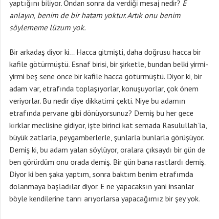
yaptığını biliyor. Ondan sonra da verdiği mesaj nedir?
E
anlayın, benim de bir hatam yoktur. Artık onu benim
söylememe lüzum yok.
Bir arkadaş diyor ki… Hacca gitmişti, daha doğrusu hacca bir
kafile götürmüştü. Esnaf birisi, bir şirketle, bundan belki yirmi-
yirmi beş sene önce bir kafile hacca götürmüştü. Diyor ki, bir
adam var, etrafında toplaşıyorlar, konuşuyorlar, çok önem
veriyorlar. Bu nedir diye dikkatimi çekti. Niye bu adamın
etrafında pervane gibi dönüyorsunuz? Demiş bu her gece
kırklar meclisine gidiyor, işte birinci kat semada Rasulullah’la,
büyük zatlarla, peygamberlerle, şunlarla bunlarla görüşüyor.
Demiş ki, bu adam yalan söylüyor, oralara çıksaydı bir gün de
ben görürdüm onu orada demiş. Bir gün bana rastlardı demiş.
Diyor ki ben şaka yaptım, sonra baktım benim etrafımda
dolanmaya başladılar diyor. E ne yapacaksın yani insanlar
böyle kendilerine tanrı arıyorlarsa yapacağımız bir şey yok.