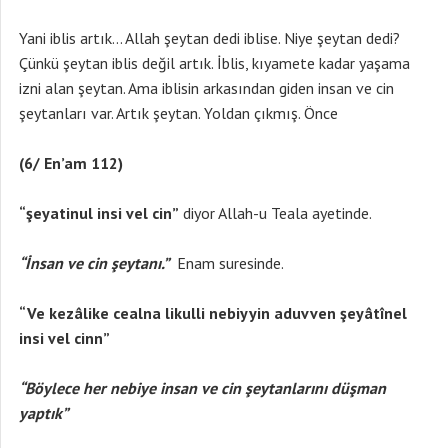
Yani iblis artık… Allah şeytan dedi iblise. Niye şeytan dedi?
Çünkü şeytan iblis değil artık. İblis, kıyamete kadar yaşama
izni alan şeytan. Ama iblisin arkasından giden insan ve cin
şeytanları var. Artık şeytan. Yoldan çıkmış. Önce
(6/ En’am 112)
“şeyatinul insi vel cin”
diyor Allah-u Teala ayetinde.
“İnsan ve cin şeytanı.”
Enam suresinde.
“
Ve kezâlike cealna likulli nebiyyin aduvven şeyâtînel
insi vel cinn”
“Böylece her nebiye insan ve cin şeytanlarını düşman
yaptık”