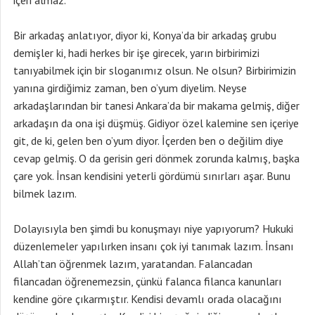
içeri almaz.
Bir arkadaş anlatıyor, diyor ki, Konya’da bir arkadaş grubu
demişler ki, hadi herkes bir işe girecek, yarın birbirimizi
tanıyabilmek için bir sloganımız olsun. Ne olsun? Birbirimizin
yanına girdiğimiz zaman, ben o’yum diyelim. Neyse
arkadaşlarından bir tanesi Ankara’da bir makama gelmiş, diğer
arkadaşın da ona işi düşmüş. Gidiyor özel kalemine sen içeriye
git, de ki, gelen ben o’yum diyor. İçerden ben o değilim diye
cevap gelmiş. O da gerisin geri dönmek zorunda kalmış, başka
çare yok. İnsan kendisini yeterli gördümü sınırları aşar. Bunu
bilmek lazım.
Dolayısıyla ben şimdi bu konuşmayı niye yapıyorum? Hukuki
düzenlemeler yapılırken insanı çok iyi tanımak lazım. İnsanı
Allah’tan öğrenmek lazım, yaratandan. Falancadan
filancadan öğrenemezsin, çünkü falanca filanca kanunları
kendine göre çıkarmıştır. Kendisi devamlı orada olacağını