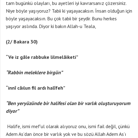
tam bugünkü olayları, bu ayetleri iyi kavrarsanız çözersiniz.
Niye böyle yaşıyoruz? Tabii ki yaşayacaksın. İnsan olduğun için
böyle yaşayacaksın. Bu çok tabii bir şeydir. Bunu herkes
yaşıyor aslında. Diyor ki bakın Allah-u Teala,
(2/ Bakara 30)
“Ve iz gâle rabbuke lilmelâiketi”
“Rabbin meleklere birgün”
“innî câılun fil ardı halîfeh”
“Ben yeryüzünde bir halifesi olan bir varlık oluşturuyorum
diyor”
Halife, ismi mef’ul olarak alıyoruz onu, ismi fail değil, çünkü
Adem As’dan önce bir varlık yok ve bu sözü Allah Adem As’ı