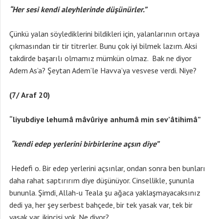
“Her sesi kendi aleyhlerinde düşünürler.”
Çünkü yalan söylediklerini bildikleri için, yalanlarının ortaya
çıkmasından tir tir titrerler. Bunu çok iyi bilmek lazım. Aksi
takdirde başarılı olmamız mümkün olmaz. Bak ne diyor
Adem As’a? Şeytan Adem’le Havva’ya vesvese verdi. Niye?
(7/ Araf 20)
“liyubdiye lehumâ mâvûriye anhumâ min sev’âtihimâ”
“kendi edep yerlerini birbirlerine açsın diye”
Hedefi o. Bir edep yerlerini açsınlar, ondan sonra ben bunları
daha rahat saptırırım diye düşünüyor. Cinsellikle, şununla
bununla. Şimdi, Allah-u Teala şu ağaca yaklaşmayacaksınız
dedi ya, her şey serbest bahçede, bir tek yasak var, tek bir
yasak var, ikincisi yok. Ne diyor?