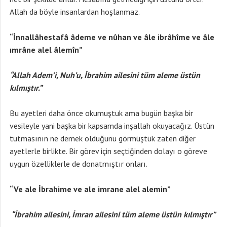
Allah da böyle insanlardan hoşlanmaz.
“İnnallâhestafâ âdeme ve nûhan ve âle ibrâhîme ve âle
ımrâne alel âlemîn”
“Allah Adem’i, Nuh’u, İbrahim ailesini tüm aleme üstün
kılmıştır.”
Bu ayetleri daha önce okumuştuk ama bugün başka bir
vesileyle yani başka bir kapsamda inşallah okuyacağız. Üstün
tutmasının ne demek olduğunu görmüştük zaten diğer
ayetlerle birlikte. Bir görev için seçtiğinden dolayı o göreve
uygun özelliklerle de donatmıştır onları.
“Ve ale İbrahime ve ale imrane alel alemin”
“İbrahim ailesini, İmran ailesini tüm aleme üstün kılmıştır”