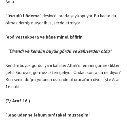
Ama
“üscudû liâdeme”
deyince, orada şey kopuyor. Bu kadar da
olmaz demiş oluyor iblis, secde etmiyor.
“ebâ vestekbera ve kâne minel kâfirîn”
“Direndi ve kendini büyük gördü ve kafirlerden oldu”
Kendini büyük gördü, yani kafirler Allah’ın emrini görmezlikten
geldi. Görüyor, görmezlikten geliyor. Ondan sonra da ne diyor?
Ben senin doğru yolunun üstünde oturacağım diyor. İşte Araf
16’daki
(7/ Araf 16 )
“leag’udenne lehum sırâtakel mustegîm”