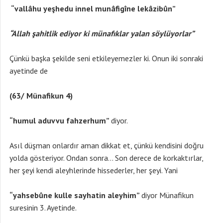
“vallâhu yeşhedu innel munâfigîne lekâzibûn”
“Allah şahitlik ediyor ki münafıklar yalan söylüyorlar”
Çünkü başka şekilde seni etkileyemezler ki. Onun iki sonraki
ayetinde de
(63/ Münafikun 4)
“humul aduvvu fahzerhum”
diyor.
Asıl düşman onlardır aman dikkat et, çünkü kendisini doğru
yolda gösteriyor. Ondan sonra… Son derece de korkaktırlar,
her şeyi kendi aleyhlerinde hissederler, her şeyi. Yani
“yahsebûne kulle sayhatin aleyhim”
diyor Münafikun
suresinin 3. Ayetinde.