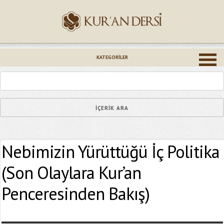
İsminiz (*)
KATEGORILER
Epostanız (*)
Nebimizin Yürüttüğü İç Politika
Yaşadığınız Hatanın Ayrıntıları
(Son Olaylara Kur’an
Penceresinden Bakış)
Bağlantıyı Gönderin