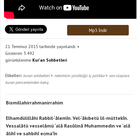
Mp3 İndir
21 Temmuz 2015 tarihinde yayınlandı.
Gösterim:
3.492
görüntülenme
Kur'an Sohbetleri
Etiketleri:
>
>
kuran sohbetleri
nebimizin yürüttüğü iç politika
son olaylara
kuran penceresinden bakış
Bismillahirrahmanirrahim
Elhamdülillâhi Rabbil-‘âlemîn. Vel-‘âkıbetü lil-müttekîn.
Vessalâtü vesselâmü ‘alâ Rasûlinâ Muhammedin ve ‘alâ
âlihî ve sahbihî ecma’în