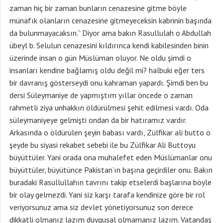
zaman hiç bir zaman bunların cenazesine gitme böyle
münafık olanların cenazesine gitmeyeceksin kabrinin başında
da bulunmayacaksın.” Diyor ama bakın Rasullulah o Abdullah
übeyl b. Selulun cenazesini kıldırınca kendi kabilesinden binin
üzerinde insan o gün Müslüman oluyor. Ne oldu şimdi o
insanları kendine bağlamış oldu değil mi? halbuki eğer ters
bir davranış gösterseydi onu kahraman yapardı. Şimdi ben bu
dersi Süleymaniye de yapmıştım yıllar öncede o zaman
rahmetli ziya unhakkın öldürülmesi şehit edilmesi vardı. Oda
süleymaniyeye gelmişti ondan da bir hatıramız vardır.
Arkasında o öldürülen şeyin babası vardı, Zülfikar ali butto o
şeyde bu siyasi rekabet sebebi ile bu Zülfikar Ali Buttoyu
büyüttüler. Yani orada ona muhalefet eden Müslümanlar onu
büyüttüler, büyütünce Pakistan’ın başına geçirdiler onu. Bakın
buradaki Rasullullahın tavrını takip etselerdi başlarına böyle
bir olay gelmezdi. Yani siz karşı tarafa kendinize göre bir rol
veriyorsunuz ama siz devlet yönetiyorsunuz son derece
dikkatli olmanız lazım duygusal olmamanız lazım. Vatandaş