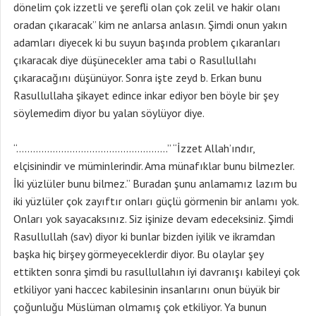
dönelim çok izzetli ve şerefli olan çok zelil ve hakir olanı
oradan çıkaracak” kim ne anlarsa anlasın. Şimdi onun yakın
adamları diyecek ki bu suyun başında problem çıkaranları
çıkaracak diye düşünecekler ama tabi o Rasullullahı
çıkaracağını düşünüyor. Sonra işte zeyd b. Erkan bunu
Rasullullaha şikayet edince inkar ediyor ben böyle bir şey
söylemedim diyor bu yalan söylüyor diye.
“………………………………………………” “İzzet Allah’ındır,
elçisinindir ve müminlerindir. Ama münafıklar bunu bilmezler.
İki yüzlüler bunu bilmez.” Buradan şunu anlamamız lazım bu
iki yüzlüler çok zayıftır onları güçlü görmenin bir anlamı yok.
Onları yok sayacaksınız. Siz işinize devam edeceksiniz. Şimdi
Rasullullah (sav) diyor ki bunlar bizden iyilik ve ikramdan
başka hiç birşey görmeyeceklerdir diyor. Bu olaylar şey
ettikten sonra şimdi bu rasullullahın iyi davranışı kabileyi çok
etkiliyor yani haccec kabilesinin insanlarını onun büyük bir
çoğunluğu Müslüman olmamış çok etkiliyor. Ya bunun