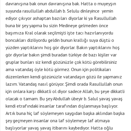
davranışına bak onun davranışına bak. Hatta o muyeyşın
suyunda rasullullah abdullah b. Selulu dinleyince yemin
ediyor çıkıyor ashaptan bazıları diyorlar ki ya Rasullullah
buna bir şey yapma bu sizin Medineye gelmeden önce
başımıza Kral olarak seçilmişti işte tacı hazırlanıyordu
boncukları diziliyordu geldin bunun krallığı suya düştü o
yüzden yaptıklarını hoş gör diyorlar. Bakın yaptıklarını hoş
gör diyorlar bakın şimdi buradan türkiye de bazı kişiler var
gruplar bunları siz kendi gözünüzle çok kötü görebilirsiniz
ama vatandaş öyle kötü görmez. Onun için politikaları
düzenlerken kendi gözünüzle vatandaşın gözü ile yapmanız
lazım. Vatandaş nasıl görüyor. Şimdi orada Rasullullah onun
için onlara karşı dikkatli ol diyor sadece Allah, bu şeye dikkatli
olacak o tamam. Bu şey Abdullah übeyir b. Salul yavaş yavaş
kendi etrafındaki insanlar tarafından dışlanmaya başlıyor.
Artık buna hiç laf söylemeyen saygıdan başka aklından başka
şey geçmeyen insanlar ona laf söylemeye laf atmaya
başlıyorlar yavaş yavaş itibarını kaybediyor. Hatta oğlu