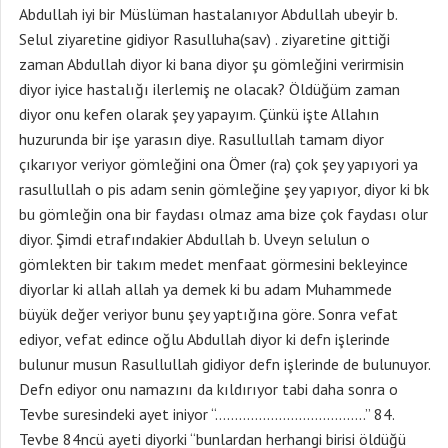
Abdullah iyi bir Müslüman hastalanıyor Abdullah ubeyir b.
Selul ziyaretine gidiyor Rasulluha(sav) . ziyaretine gittiği
zaman Abdullah diyor ki bana diyor şu gömleğini verirmisin
diyor iyice hastalığı ilerlemiş ne olacak? Öldüğüm zaman
diyor onu kefen olarak şey yapayım. Çünkü işte Allahın
huzurunda bir işe yarasın diye. Rasullullah tamam diyor
çıkarıyor veriyor gömleğini ona Ömer (ra) çok şey yapıyori ya
rasullullah o pis adam senin gömleğine şey yapıyor, diyor ki bk
bu gömleğin ona bir faydası olmaz ama bize çok faydası olur
diyor. Şimdi etrafındakier Abdullah b. Uveyn selulun o
gömlekten bir takım medet menfaat görmesini bekleyince
diyorlar ki allah allah ya demek ki bu adam Muhammede
büyük değer veriyor bunu şey yaptığına göre. Sonra vefat
ediyor, vefat edince oğlu Abdullah diyor ki defn işlerinde
bulunur musun Rasullullah gidiyor defn işlerinde de bulunuyor.
Defn ediyor onu namazını da kıldırıyor tabi daha sonra o
Tevbe suresindeki ayet iniyor “………………………………..” 84.
Tevbe 84ncü ayeti diyorki “bunlardan herhangi birisi öldüğü