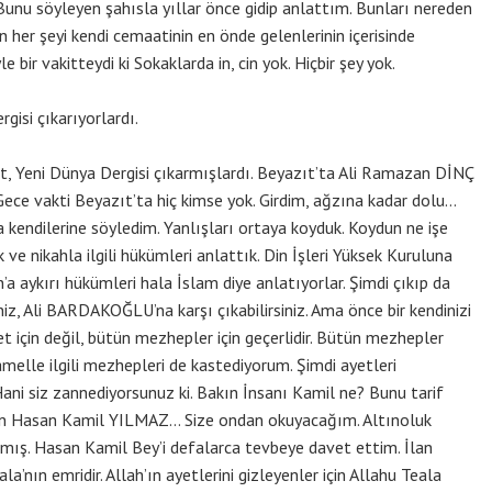
. Bunu söyleyen şahısla yıllar önce gidip anlattım. Bunları nereden
 her şeyi kendi cemaatinin en önde gelenlerinin içerisinde
bir vakitteydi ki Sokaklarda in, cin yok. Hiçbir şey yok.
gisi çıkarıyorlardı.
, Yeni Dünya Dergisi çıkarmışlardı. Beyazıt’ta Ali Ramazan DİNÇ
 Gece vakti Beyazıt’ta hiç kimse yok. Girdim, ağzına kadar dolu…
 kendilerine söyledim. Yanlışları ortaya koyduk. Koydun ne işe
 ve nikahla ilgili hükümleri anlattık. Din İşleri Yüksek Kuruluna
a aykırı hükümleri hala İslam diye anlatıyorlar. Şimdi çıkıp da
iz, Ali BARDAKOĞLU’na karşı çıkabilirsiniz. Ama önce bir kendinizi
t için değil, bütün mezhepler için geçerlidir. Bütün mezhepler
 amelle ilgili mezhepleri de kastediyorum. Şimdi ayetleri
ni siz zannediyorsunuz ki. Bakın İnsanı Kamil ne? Bunu tarif
an Hasan Kamil YILMAZ… Size ondan okuyacağım. Altınoluk
. Hasan Kamil Bey’i defalarca tevbeye davet ettim. İlan
a’nın emridir. Allah’ın ayetlerini gizleyenler için Allahu Teala