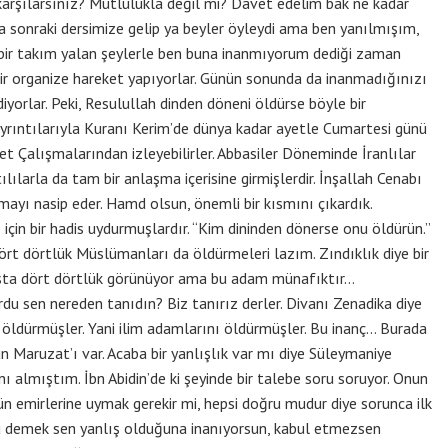
karşılarsınız? Mutlulukla değil mi? Davet edelim bak ne kadar
ta sonraki dersimize gelip ya beyler öyleydi ama ben yanılmışım,
ar bir takım yalan şeylerle ben buna inanmıyorum dediği zaman
bir organize hareket yapıyorlar. Günün sonunda da inanmadığınızı
diyorlar. Peki, Resulullah dinden döneni öldürse böyle bir
rıntılarıyla Kuranı Kerim’de dünya kadar ayetle Cumartesi günü
t Çalışmalarından izleyebilirler. Abbasiler Döneminde İranlılar
ılarla da tam bir anlaşma içerisine girmişlerdir. İnşallah Cenabı
ayı nasip eder. Hamd olsun, önemli bir kısmını çıkardık.
için bir hadis uydurmuşlardır. “Kim dininden dönerse onu öldürün.”
rt dörtlük Müslümanları da öldürmeleri lazım. Zındıklık diye bir
ışta dört dörtlük görünüyor ama bu adam münafıktır…
u sen nereden tanıdın? Biz tanırız derler. Divanı Zenadika diye
ı öldürmüşler. Yani ilim adamlarını öldürmüşler. Bu inanç… Burada
n Maruzat’ı var. Acaba bir yanlışlık var mı diye Süleymaniye
almıştım. İbn Abidin’de ki şeyinde bir talebe soru soruyor. Onun
n emirlerine uymak gerekir mi, hepsi doğru mudur diye sorunca ilk
u demek sen yanlış olduğuna inanıyorsun, kabul etmezsen