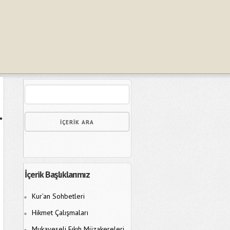
İçerik Başlıklarımız
Kur’an Sohbetleri
Hikmet Çalışmaları
Mukayeseli Fıkıh Müzakereleri