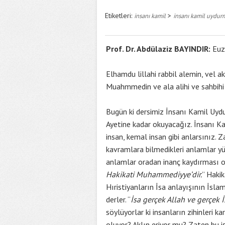
Etiketleri:
>
insanı kamil
insanı kamil uydur
Prof. Dr. Abdülaziz BAYINDIR:
Euzu
Elhamdu lillahi rabbil alemin, vel 
Muahmmedin ve ala alihi ve sahbihi
Bugün ki dersimiz İnsanı Kamil Uydu
Ayetine kadar okuyacağız. İnsanı 
insan, kemal insan gibi anlarsınız. Za
kavramlara bilmedikleri anlamlar yük
anlamlar oradan inanç kaydırması ol
Hakikati Muhammediyye’dir.
” Haki
Hıristiyanların İsa anlayışının İslam
derler. “
İsa gerçek Allah ve gerçek İs
söylüyorlar ki insanların zihinleri k
oluyor? Aklın eriyor mu? Zaten bu i