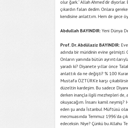
olur ğark.” Allah Ahmed’dir diyorlar
çıkardın falan dedim. Onlara gereken
kendisine anlattım. Hem de gece öyle 
Abdullah BAYINDIR:
Yeni Dünya Der
Prof. Dr. Abdülaziz BAYINDIR:
Evet
adında bir müridinin evine gelmişti.
Onların yanında bütün ayrıntılarıyla
yaradı ki? Diyanete yıllar önce Talak
anlattık da ne değişti? % 100 Kuran’
Mustafa ÖZTÜRK’e karşı çıkabilirsin
düzeltin kardeşim. Bu sadece Diyane
derken inançla ilgili mezhepleri de,
okuyacağım. İnsanı kamil neymiş? Ha
eden şu anda İstanbul Müftüsü ol
mecmuasında Temmuz 1996’da çıkmış
edeceksin. Niye? Çünkü bu Allahu Teal