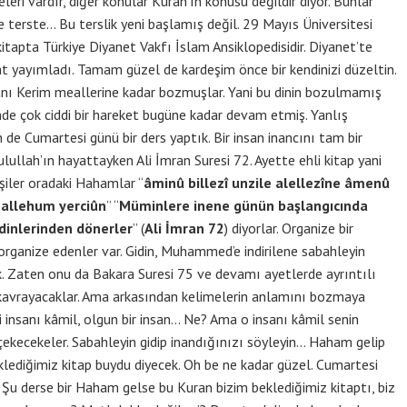
ri vardır, diğer konular Kuran’ın konusu değildir diyor. Bunlar
e terste… Bu terslik yeni başlamış değil. 29 Mayıs Üniversitesi
 kitapta Türkiye Diyanet Vakfı İslam Ansiklopedisidir. Diyanet’te
 yayımladı. Tamam güzel de kardeşim önce bir kendinizi düzeltin.
anı Kerim meallerine kadar bozmuşlar. Yani bu dinin bozulmamış
de çok ciddi bir hareket bugüne kadar devam etmiş. Yanlış
de Cumartesi günü bir ders yaptık. Bir insan inancını tam bir
esulullah’ın hayattayken Ali İmran Suresi 72. Ayette ehli kitap yani
şiler oradaki Hahamlar “
âminû billezî unzile alellezîne âmenû
eallehum yerciûn
” “
Müminlere inene günün başlangıcında
 dinlerinden dönerler
” (
Ali İmran 72
) diyorlar. Organize bir
 organize edenler var. Gidin, Muhammed’e indirilene sabahleyin
k. Zaten onu da Bakara Suresi 75 ve devamı ayetlerde ayrıntılı
iyi kavrayacaklar. Ama arkasından kelimelerin anlamını bozmaya
i insanı kâmil, olgun bir insan… Ne? Ama o insanı kâmil senin
a çekecekeler. Sabahleyin gidip inandığınızı söyleyin… Haham gelip
eklediğimiz kitap buydu diyecek. Oh be ne kadar güzel. Cumartesi
Şu derse bir Haham gelse bu Kuran bizim beklediğimiz kitaptı, biz