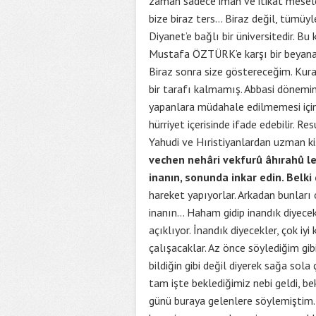
zaman sadece iman ve itikat meselele
bize biraz ters… Biraz değil, tümüyl
Diyanet’e bağlı bir üniversitedir. Bu
Mustafa ÖZTÜRK’e karşı bir beyanat
Biraz sonra size göstereceğim. Kur
bir tarafı kalmamış. Abbasi dönemin
yapanlara müdahale edilmemesi için 
hürriyet içerisinde ifade edebilir. R
Yahudi ve Hıristiyanlardan uzman ki
vechen nehâri vekfurû âhırahû l
inanın, sonunda inkar edin. Belki
hareket yapıyorlar. Arkadan bunları
inanın… Haham gidip inandık diyece
açıklıyor. İnandık diyecekler, çok 
çalışacaklar. Az önce söylediğim gib
bildiğin gibi değil diyerek sağa sol
tam işte beklediğimiz nebi geldi, b
günü buraya gelenlere söylemiştim. 