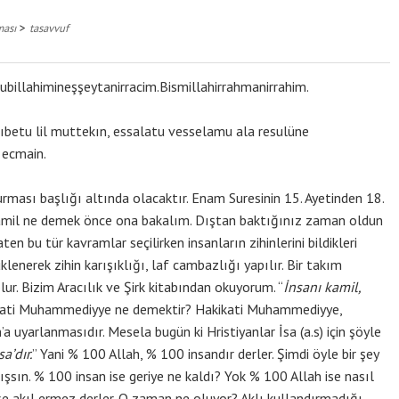
>
ması
tasavvuf
billahimineşşeytanirracim.Bismillahirrahmanirrahim.
akıbetu lil muttekın, essalatu vesselamu ala resulüne
 ecmain.
rması başlığı altında olacaktır. Enam Suresinin 15. Ayetinden 18.
Kamil ne demek önce ona bakalım. Dıştan baktığınız zaman oldun
ten bu tür kavramlar seçilirken insanların zihinlerini bildikleri
lenerek zihin karışıklığı, laf cambazlığı yapılır. Bir takım
ur. Bizim Aracılık ve Şirk kitabından okuyorum. “
İnsanı kamil,
kati Muhammediyye ne demektir? Hakikati Muhammediyye,
’a uyarlanmasıdır. Mesela bugün ki Hristiyanlar İsa (a.s) için şöyle
a’dır.
” Yani % 100 Allah, % 100 insandır derler. Şimdi öyle bir şey
arışsın. % 100 insan ise geriye ne kaldı? Yok % 100 Allah ise nasıl
şe akıl ermez derler. O zaman ne oluyor? Aklı kullandırmadığı