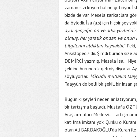
zaman sizi koyun haline getiriyor. 
bizde de var. Mesela tarikatlara gö
da öyledir. İsa (a.s) için hiçbir şey 
aynı gerçeğin ön ve arka yüzleridi
olmuş, her yaratık ondan ve onun içi
bilgilerini aldıkları kaynaktır.
” Peki
Ansiklopedisidir. Şimdi burada size
DEMİRCİ yazmış. Mesela İsa… Niye 
şekline bürünerek gelmiş diyorlar. 
söylüyorlar. “
Vücudu mutlakın taayy
Taayyün de belli bir şekil, bir insan
Bugün ki şeyleri neden anlatıyorum, 
bir tartışma başladı. Mustafa ÖZT
Araştırmaları Merkezi… Tartışmanı
katılma imkanı yok. Çünkü o Kuranı
olan Ali BARDAKOĞLU’da Kuran ile h