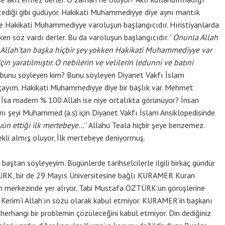
İstediği gibi güdüyor. Hakikati Muhammediyye diye aynı mantık
re Hakikati Muhammediyye varoluşun başlangıcıdır. Hıristiyanlarda
yokken söz vardı derler. Bu da varoluşun başlangıcıdır. “
Onunla Allah
r. Allah’tan başka hiçbir şey yokken Hakikati Muhammediyye var
n yaratılmıştır. O nebilerin ve velilerin ledunni ve batıni
, bunu söyleyen kim? Bunu söyleyen Diyanet Vakfı İslam
 açayım. Hakikati Muhammediyye diye bir başlık var. Mehmet
İsa madem % 100 Allah ise niye ortalıkta görünüyor? İnsan
Aynı şeyi Muhammed (a.s) için Diyanet Vakfı İslam Ansiklopedisinde
ün ettiği ilk mertebeye…
” Allahu Teala hiçbir şeye benzemez.
 şekli almış oluyor. İlk mertebeye deniyormuş.
baştan söyleyeyim. Bugünlerde tarihselcilerle ilgili birkaç gündür
ÜRK, bir de 29 Mayıs Üniversitesine bağlı KURAMER Kuran
n merkezinde yer alıyor. Tabi Mustafa ÖZTÜRK’ün görüşlerine
 Kerim’i Allah’ın sözü olarak kabul etmiyor. KURAMER’in başkanı
erhangi bir problemin çözüleceğini kabul etmiyor. Din dediğiniz