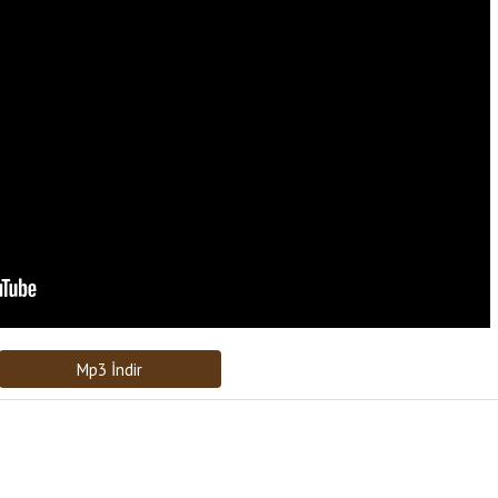
Bağlantıyı Gönderin
[recaptcha]
Mp3 İndir