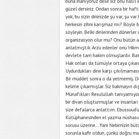
buna inanıyoruz dese siz onu nasıl 
güzel dersiniz. Ondan sonra bir haf
yok, bu sizin dininizde şu var, şu v
herkesin zihni karışmaz mı? Böyle 
söyleyin. Belki dinlerinden dönerler 
organizasyon olur mu? Onu bütün ay
anlatmıştık. Arzu edenler onu Hikme
devlete tam hakim olmuşlardır. Batıl
Hak onları da tümüyle ortaya çıkarm
Uydurdukları dine karşı çıkılmaması 
Bir müddet sonra o da yetmemiş. Dö
kelime çıkarmışlar. Siz bakmayın d
Münafıkları Resulullah tanıyamıyord
bir divan oluşturmuşlar ve insanlar
size defalarca anlattım. Ebussuud’u
Kütüphanesinden el yazma nüshasını 
sorusu üzerine… Yani Nebimizin bütü
sorunla kafir oldun, çünkü doğru m