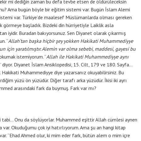
rekir mi dediğin zaman bu defa tevbe etsen de öldürüleceksin
r mu? Ama bugün böyle bir eğitim sistemi var. Bugün İslam Alemi
sistemi var. Türkiye’de maalesef Müslümanlarda olması gereken
ık görmeye başladık. Bizdeki din hürriyetiyle Laiklik asla
tan iyidir. Buradan bakıyorsunuz. Sen Diyanet olarak çıkarmış
n. “
Allah’tan başka hiçbir şey yokken Hakikati Muhammediyye
n için yaratılmıştır. Alemin var olma sebebi, maddesi, gayesi bu
 okumak istemiyorum. “
Allah ile Hakikati Muhammediyye aynı
” diyor. Diyanet İslam Ansiklopedisi, 15. Cilt, 179 ve 180. Sayfa…
r. Hakikati Muhammediyye diye yazarsanız okuyabilirsiniz. Bu
rdiğim yüzü ön yüzüdür. Diğer tarafı arka yüzüdür. İkisi iki ayrı
ammed arasındaki fark da buymuş. Fark var mı?
 tabi… Onu da söylüyorlar. Muhammed eşittir Allah cümlesi aynen
da var. Okuduğumu çok iyi hatırlıyorum. Ama şu an hangi kitap
r. “Ehad Ahmed olur, ki mim eder fark, bütün alem o mim içre