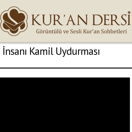
| İnsanı Kamil Uydurması
İsminiz (*)
Epostanız (*)
Yaşadığınız Hatanın Ayrıntıları