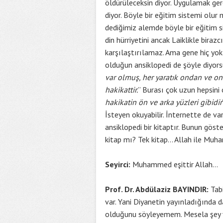
öldürüleceksin diyor. Uygulamak ge
diyor. Böyle bir eğitim sistemi olu
dediğimiz alemde böyle bir eğitim 
din hürriyetini ancak Laiklikle birazc
karşılaştırılamaz. Ama gene hiç yok
olduğun ansiklopedi de şöyle diyorsu
var olmuş, her yaratık ondan ve onu
hakikattir.
” Burası çok uzun hepsini
hakikatin ön ve arka yüzleri gibidir
İsteyen okuyabilir. İnternette de va
ansiklopedi bir kitaptır. Bunun göste
kitap mı? Tek kitap… Allah ile Muh
Seyirci:
Muhammed eşittir Allah…
Prof. Dr. Abdülaziz BAYINDIR:
Tabi
var. Yani Diyanetin yayınladığında 
olduğunu söyleyemem. Mesela şey va