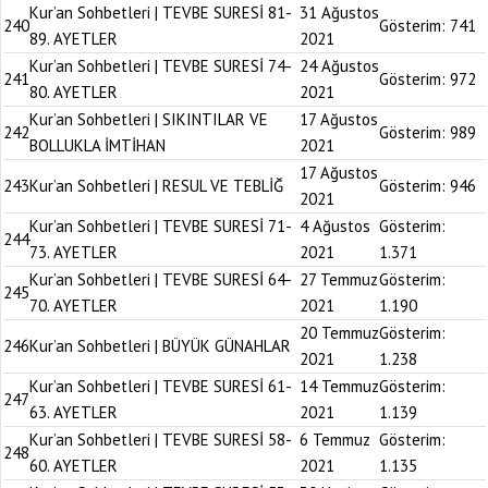
Kur’an Sohbetleri | TEVBE SURESİ 81-
31 Ağustos
240
Gösterim:
741
89. AYETLER
2021
Kur’an Sohbetleri | TEVBE SURESİ 74-
24 Ağustos
241
Gösterim:
972
80. AYETLER
2021
Kur’an Sohbetleri | SIKINTILAR VE
17 Ağustos
242
Gösterim:
989
BOLLUKLA İMTİHAN
2021
17 Ağustos
243
Kur’an Sohbetleri | RESUL VE TEBLİĞ
Gösterim:
946
2021
Kur’an Sohbetleri | TEVBE SURESİ 71-
4 Ağustos
Gösterim:
244
73. AYETLER
2021
1.371
Kur’an Sohbetleri | TEVBE SURESİ 64-
27 Temmuz
Gösterim:
245
70. AYETLER
2021
1.190
20 Temmuz
Gösterim:
246
Kur’an Sohbetleri | BÜYÜK GÜNAHLAR
2021
1.238
Kur’an Sohbetleri | TEVBE SURESİ 61-
14 Temmuz
Gösterim:
247
63. AYETLER
2021
1.139
Kur’an Sohbetleri | TEVBE SURESİ 58-
6 Temmuz
Gösterim:
248
60. AYETLER
2021
1.135