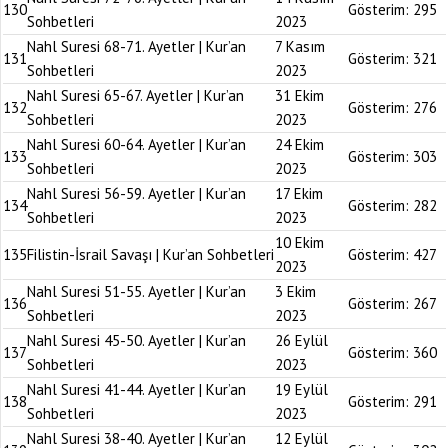
130
Gösterim:
295
Sohbetleri
2023
Nahl Suresi 68-71. Ayetler | Kur’an
7 Kasım
131
Gösterim:
321
Sohbetleri
2023
Nahl Suresi 65-67. Ayetler | Kur’an
31 Ekim
132
Gösterim:
276
Sohbetleri
2023
Nahl Suresi 60-64. Ayetler | Kur’an
24 Ekim
133
Gösterim:
303
Sohbetleri
2023
Nahl Suresi 56-59. Ayetler | Kur’an
17 Ekim
134
Gösterim:
282
Sohbetleri
2023
10 Ekim
135
Filistin-İsrail Savaşı | Kur’an Sohbetleri
Gösterim:
427
2023
Nahl Suresi 51-55. Ayetler | Kur’an
3 Ekim
136
Gösterim:
267
Sohbetleri
2023
Nahl Suresi 45-50. Ayetler | Kur’an
26 Eylül
137
Gösterim:
360
Sohbetleri
2023
Nahl Suresi 41-44. Ayetler | Kur’an
19 Eylül
138
Gösterim:
291
Sohbetleri
2023
Nahl Suresi 38-40. Ayetler | Kur’an
12 Eylül