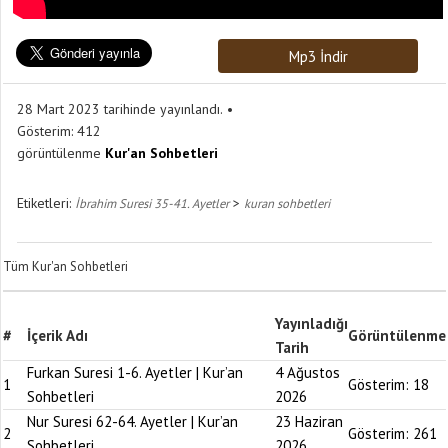
Mp3 İndir
28 Mart 2023 tarihinde yayınlandı.
Gösterim:
412
görüntülenme
Kur'an Sohbetleri
Etiketleri:
>
İbrahim Suresi 35-41. Ayetler
kuran sohbetleri
Tüm Kur'an Sohbetleri
Yayınladığı
#
İçerik Adı
Görüntülenme
Tarih
Furkan Suresi 1-6. Ayetler | Kur’an
4 Ağustos
1
Gösterim:
18
Sohbetleri
2026
Nur Suresi 62-64. Ayetler | Kur’an
23 Haziran
2
Gösterim:
261
Sohbetleri
2026