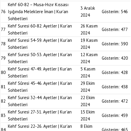
Kehf 60-82 – Musa-Hızır Kıssası
3 Aralık
76
Işığında Meleklere İman | Kur’an
Gösterim:
546
2024
Sohbetleri
Kehf Suresi 60-82. Ayetler | Kur’an
26 Kasım
77
Gösterim:
477
Sohbetleri
2024
Kehf Suresi 54-59. Ayetler | Kur’an
19 Kasım
78
Gösterim:
390
Sohbetleri
2024
Kehf Suresi 50-53. Ayetler | Kur’an
12 Kasım
79
Gösterim:
420
Sohbetleri
2024
Kehf Suresi 47-49. Ayetler | Kur’an
5 Kasım
80
Gösterim:
428
Sohbetleri
2024
Kehf Sûresi 45-46. Ayetler | Kur’an
29 Ekim
81
Gösterim:
438
Sohbetleri
2024
Kehf Suresi 32-44. Ayetler | Kur’an
22 Ekim
82
Gösterim:
472
Sohbetleri
2024
Kehf Suresi 27-31. Ayetler | Kur’an
15 Ekim
83
Gösterim:
459
Sohbetleri
2024
Kehf Suresi 22-26. Ayetler | Kur’an
8 Ekim
84
Gösterim:
465