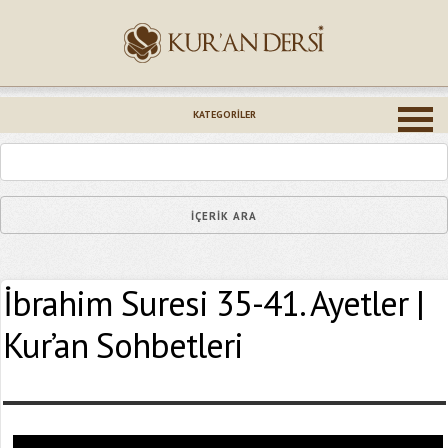
İsminiz (*)
KATEGORILER
Epostanız (*)
İbrahim Suresi 35-41. Ayetler |
Yaşadığınız Hatanın Ayrıntıları
Kur’an Sohbetleri
Bağlantıyı Gönderin