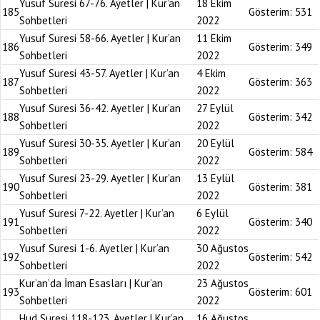
Yusuf Suresi 67-76. Ayetler | Kur’an
18 Ekim
185
Gösterim:
531
Sohbetleri
2022
Yusuf Suresi 58-66. Ayetler | Kur’an
11 Ekim
186
Gösterim:
349
Sohbetleri
2022
Yusuf Suresi 43-57. Ayetler | Kur’an
4 Ekim
187
Gösterim:
363
Sohbetleri
2022
Yusuf Suresi 36-42. Ayetler | Kur’an
27 Eylül
188
Gösterim:
342
Sohbetleri
2022
Yusuf Suresi 30-35. Ayetler | Kur’an
20 Eylül
189
Gösterim:
584
Sohbetleri
2022
Yusuf Suresi 23-29. Ayetler | Kur’an
13 Eylül
190
Gösterim:
381
Sohbetleri
2022
Yusuf Suresi 7-22. Ayetler | Kur’an
6 Eylül
191
Gösterim:
340
Sohbetleri
2022
Yusuf Suresi 1-6. Ayetler | Kur’an
30 Ağustos
192
Gösterim:
542
Sohbetleri
2022
Kur’an’da İman Esasları | Kur’an
23 Ağustos
193
Gösterim:
601
Sohbetleri
2022
Hud Suresi 118-123. Ayetler | Kur’an
16 Ağustos