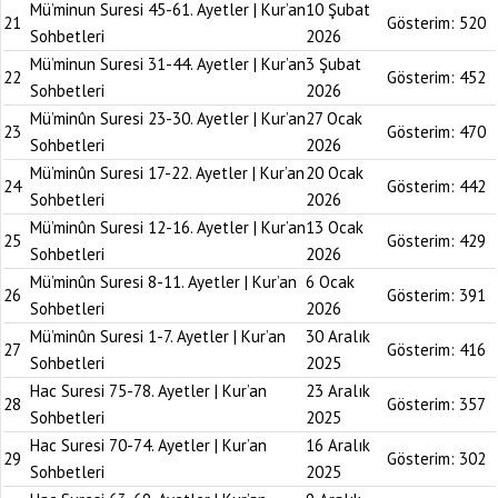
Mü’minun Suresi 45-61. Ayetler | Kur’an
10 Şubat
21
Gösterim:
520
Sohbetleri
2026
Mü’minun Suresi 31-44. Ayetler | Kur’an
3 Şubat
22
Gösterim:
452
Sohbetleri
2026
Mü’minûn Suresi 23-30. Ayetler | Kur’an
27 Ocak
23
Gösterim:
470
Sohbetleri
2026
Mü’minûn Suresi 17-22. Ayetler | Kur’an
20 Ocak
24
Gösterim:
442
Sohbetleri
2026
Mü’minûn Suresi 12-16. Ayetler | Kur’an
13 Ocak
25
Gösterim:
429
Sohbetleri
2026
Mü’minûn Suresi 8-11. Ayetler | Kur’an
6 Ocak
26
Gösterim:
391
Sohbetleri
2026
Mü’minûn Suresi 1-7. Ayetler | Kur’an
30 Aralık
27
Gösterim:
416
Sohbetleri
2025
Hac Suresi 75-78. Ayetler | Kur’an
23 Aralık
28
Gösterim:
357
Sohbetleri
2025
Hac Suresi 70-74. Ayetler | Kur’an
16 Aralık
29
Gösterim:
302
Sohbetleri
2025