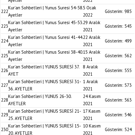
Ayetler
2022
Kur’an Sohbetleri | Yunus Suresi 54-58.
5 Ocak
222
Gösterim:
985
Ayetler
2022
Kur’an Sohbetleri | Yunus Suresi 45-53.
29 Aralık
223
Gösterim:
545
Ayetler
2021
Kur’an Sohbetleri | Yunus Suresi 41-44.
22 Aralık
224
Gösterim:
499
Ayetler
2021
Kur’an Sohbetleri | Yunus Suresi 38-40.
15 Aralık
225
Gösterim:
562
Ayetler
2021
Kur’an Sohbetleri | YUNUS SURESİ 37.
8 Aralık
226
Gösterim:
555
AYET
2021
Kur’an Sohbetleri | YUNUS SURESİ 31-
1 Aralık
227
Gösterim:
573
36. AYETLER
2021
Kur’an Sohbetleri | YUNUS 26-30.
24 Kasım
228
Gösterim:
563
AYETLER
2021
Kur’an Sohbetleri | YUNUS SURESİ 21-
17 Kasım
229
Gösterim:
546
25. AYETLER
2021
Kur’an Sohbetleri | YUNUS SURESİ 15-
10 Kasım
230
Gösterim:
524
20. AYETLER
2021