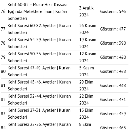
Kehf 60-82 – Musa-Hızır Kıssası
3 Aralık
76
Işığında Meleklere İman | Kur’an
Gösterim:
546
2024
Sohbetleri
Kehf Suresi 60-82. Ayetler | Kur’an
26 Kasım
77
Gösterim:
477
Sohbetleri
2024
Kehf Suresi 54-59. Ayetler | Kur’an
19 Kasım
78
Gösterim:
390
Sohbetleri
2024
Kehf Suresi 50-53. Ayetler | Kur’an
12 Kasım
79
Gösterim:
420
Sohbetleri
2024
Kehf Suresi 47-49. Ayetler | Kur’an
5 Kasım
80
Gösterim:
428
Sohbetleri
2024
Kehf Sûresi 45-46. Ayetler | Kur’an
29 Ekim
81
Gösterim:
438
Sohbetleri
2024
Kehf Suresi 32-44. Ayetler | Kur’an
22 Ekim
82
Gösterim:
471
Sohbetleri
2024
Kehf Suresi 27-31. Ayetler | Kur’an
15 Ekim
83
Gösterim:
459
Sohbetleri
2024
Kehf Suresi 22-26. Ayetler | Kur’an
8 Ekim
84
Gösterim:
465