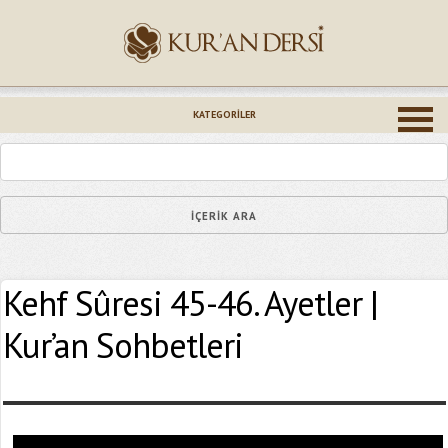
İsminiz (*)
KATEGORILER
Epostanız (*)
Kehf Sûresi 45-46. Ayetler |
Yaşadığınız Hatanın Ayrıntıları
Kur’an Sohbetleri
Bağlantıyı Gönderin