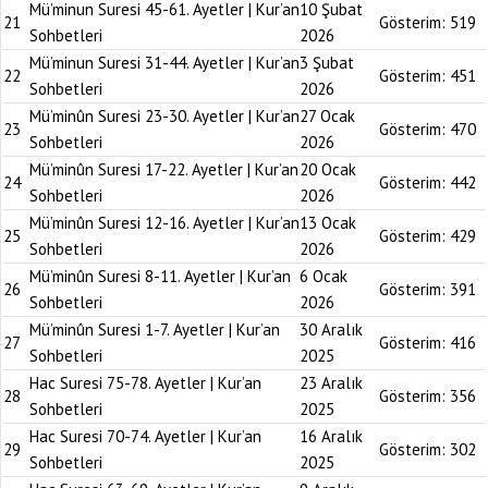
Mü’minun Suresi 45-61. Ayetler | Kur’an
10 Şubat
21
Gösterim:
519
Sohbetleri
2026
Mü’minun Suresi 31-44. Ayetler | Kur’an
3 Şubat
22
Gösterim:
451
Sohbetleri
2026
Mü’minûn Suresi 23-30. Ayetler | Kur’an
27 Ocak
23
Gösterim:
470
Sohbetleri
2026
Mü’minûn Suresi 17-22. Ayetler | Kur’an
20 Ocak
24
Gösterim:
442
Sohbetleri
2026
Mü’minûn Suresi 12-16. Ayetler | Kur’an
13 Ocak
25
Gösterim:
429
Sohbetleri
2026
Mü’minûn Suresi 8-11. Ayetler | Kur’an
6 Ocak
26
Gösterim:
391
Sohbetleri
2026
Mü’minûn Suresi 1-7. Ayetler | Kur’an
30 Aralık
27
Gösterim:
416
Sohbetleri
2025
Hac Suresi 75-78. Ayetler | Kur’an
23 Aralık
28
Gösterim:
356
Sohbetleri
2025
Hac Suresi 70-74. Ayetler | Kur’an
16 Aralık
29
Gösterim:
302
Sohbetleri
2025