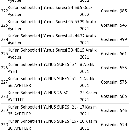
Ayetler
2022
Kur’an Sohbetleri | Yunus Suresi 54-58.
5 Ocak
222
Gösterim:
985
Ayetler
2022
Kur’an Sohbetleri | Yunus Suresi 45-53.
29 Aralık
223
Gösterim:
545
Ayetler
2021
Kur’an Sohbetleri | Yunus Suresi 41-44.
22 Aralık
224
Gösterim:
499
Ayetler
2021
Kur’an Sohbetleri | Yunus Suresi 38-40.
15 Aralık
225
Gösterim:
561
Ayetler
2021
Kur’an Sohbetleri | YUNUS SURESİ 37.
8 Aralık
226
Gösterim:
555
AYET
2021
Kur’an Sohbetleri | YUNUS SURESİ 31-
1 Aralık
227
Gösterim:
573
36. AYETLER
2021
Kur’an Sohbetleri | YUNUS 26-30.
24 Kasım
228
Gösterim:
563
AYETLER
2021
Kur’an Sohbetleri | YUNUS SURESİ 21-
17 Kasım
229
Gösterim:
546
25. AYETLER
2021
Kur’an Sohbetleri | YUNUS SURESİ 15-
10 Kasım
230
Gösterim:
524
20. AYETLER
2021