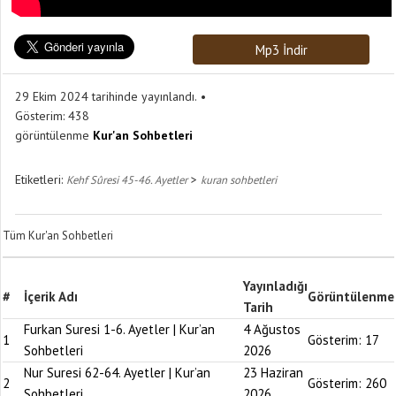
Mp3 İndir
29 Ekim 2024 tarihinde yayınlandı.
Gösterim:
438
görüntülenme
Kur'an Sohbetleri
Etiketleri:
>
Kehf Sûresi 45-46. Ayetler
kuran sohbetleri
Tüm Kur'an Sohbetleri
Yayınladığı
#
İçerik Adı
Görüntülenme
Tarih
Furkan Suresi 1-6. Ayetler | Kur’an
4 Ağustos
1
Gösterim:
17
Sohbetleri
2026
Nur Suresi 62-64. Ayetler | Kur’an
23 Haziran
2
Gösterim:
260
Sohbetleri
2026