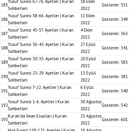
Yusuf Suresi 67-76. Ayetler | Kur’an
18 Ekim
185
Gösterim:
531
Sohbetleri
2022
Yusuf Suresi 58-66. Ayetler | Kur’an
11 Ekim
186
Gösterim:
349
Sohbetleri
2022
Yusuf Suresi 43-57. Ayetler | Kur’an
4 Ekim
187
Gösterim:
363
Sohbetleri
2022
Yusuf Suresi 36-42. Ayetler | Kur’an
27 Eylül
188
Gösterim:
341
Sohbetleri
2022
Yusuf Suresi 30-35. Ayetler | Kur’an
20 Eylül
189
Gösterim:
583
Sohbetleri
2022
Yusuf Suresi 23-29. Ayetler | Kur’an
13 Eylül
190
Gösterim:
381
Sohbetleri
2022
Yusuf Suresi 7-22. Ayetler | Kur’an
6 Eylül
191
Gösterim:
340
Sohbetleri
2022
Yusuf Suresi 1-6. Ayetler | Kur’an
30 Ağustos
192
Gösterim:
542
Sohbetleri
2022
Kur’an’da İman Esasları | Kur’an
23 Ağustos
193
Gösterim:
601
Sohbetleri
2022
Hud Suresi 118-123. Ayetler | Kur’an
16 Ağustos