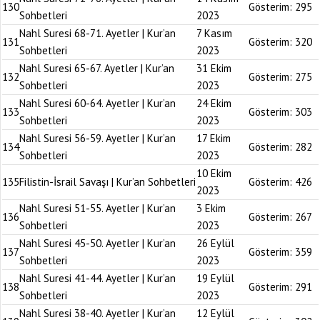
130
Gösterim:
295
Sohbetleri
2023
Nahl Suresi 68-71. Ayetler | Kur’an
7 Kasım
131
Gösterim:
320
Sohbetleri
2023
Nahl Suresi 65-67. Ayetler | Kur’an
31 Ekim
132
Gösterim:
275
Sohbetleri
2023
Nahl Suresi 60-64. Ayetler | Kur’an
24 Ekim
133
Gösterim:
303
Sohbetleri
2023
Nahl Suresi 56-59. Ayetler | Kur’an
17 Ekim
134
Gösterim:
282
Sohbetleri
2023
10 Ekim
135
Filistin-İsrail Savaşı | Kur’an Sohbetleri
Gösterim:
426
2023
Nahl Suresi 51-55. Ayetler | Kur’an
3 Ekim
136
Gösterim:
267
Sohbetleri
2023
Nahl Suresi 45-50. Ayetler | Kur’an
26 Eylül
137
Gösterim:
359
Sohbetleri
2023
Nahl Suresi 41-44. Ayetler | Kur’an
19 Eylül
138
Gösterim:
291
Sohbetleri
2023
Nahl Suresi 38-40. Ayetler | Kur’an
12 Eylül