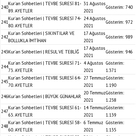
Kur’an Sohbetleri | TEVBE SURESİ 81-
31 Ağustos
240
Gösterim:
740
89. AYETLER
2021
Kur’an Sohbetleri | TEVBE SURESİ 74-
24 Ağustos
241
Gösterim:
972
80. AYETLER
2021
Kur’an Sohbetleri | SIKINTILAR VE
17 Ağustos
242
Gösterim:
989
BOLLUKLA İMTİHAN
2021
17 Ağustos
243
Kur’an Sohbetleri | RESUL VE TEBLİĞ
Gösterim:
946
2021
Kur’an Sohbetleri | TEVBE SURESİ 71-
4 Ağustos
Gösterim:
244
73. AYETLER
2021
1.371
Kur’an Sohbetleri | TEVBE SURESİ 64-
27 Temmuz
Gösterim:
245
70. AYETLER
2021
1.190
20 Temmuz
Gösterim:
246
Kur’an Sohbetleri | BÜYÜK GÜNAHLAR
2021
1.238
Kur’an Sohbetleri | TEVBE SURESİ 61-
14 Temmuz
Gösterim:
247
63. AYETLER
2021
1.139
Kur’an Sohbetleri | TEVBE SURESİ 58-
6 Temmuz
Gösterim:
248
60. AYETLER
2021
1.135