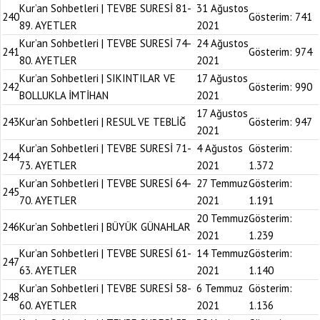
Kur’an Sohbetleri | TEVBE SURESİ 81-
31 Ağustos
240
Gösterim:
741
89. AYETLER
2021
Kur’an Sohbetleri | TEVBE SURESİ 74-
24 Ağustos
241
Gösterim:
974
80. AYETLER
2021
Kur’an Sohbetleri | SIKINTILAR VE
17 Ağustos
242
Gösterim:
990
BOLLUKLA İMTİHAN
2021
17 Ağustos
243
Kur’an Sohbetleri | RESUL VE TEBLİĞ
Gösterim:
947
2021
Kur’an Sohbetleri | TEVBE SURESİ 71-
4 Ağustos
Gösterim:
244
73. AYETLER
2021
1.372
Kur’an Sohbetleri | TEVBE SURESİ 64-
27 Temmuz
Gösterim:
245
70. AYETLER
2021
1.191
20 Temmuz
Gösterim:
246
Kur’an Sohbetleri | BÜYÜK GÜNAHLAR
2021
1.239
Kur’an Sohbetleri | TEVBE SURESİ 61-
14 Temmuz
Gösterim:
247
63. AYETLER
2021
1.140
Kur’an Sohbetleri | TEVBE SURESİ 58-
6 Temmuz
Gösterim:
248
60. AYETLER
2021
1.136