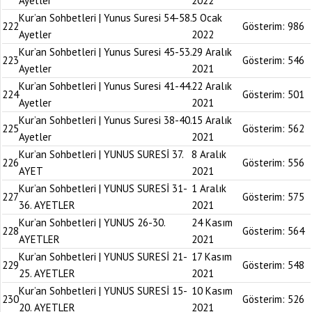
Ayetler
2022
Kur’an Sohbetleri | Yunus Suresi 54-58.
5 Ocak
222
Gösterim:
986
Ayetler
2022
Kur’an Sohbetleri | Yunus Suresi 45-53.
29 Aralık
223
Gösterim:
546
Ayetler
2021
Kur’an Sohbetleri | Yunus Suresi 41-44.
22 Aralık
224
Gösterim:
501
Ayetler
2021
Kur’an Sohbetleri | Yunus Suresi 38-40.
15 Aralık
225
Gösterim:
562
Ayetler
2021
Kur’an Sohbetleri | YUNUS SURESİ 37.
8 Aralık
226
Gösterim:
556
AYET
2021
Kur’an Sohbetleri | YUNUS SURESİ 31-
1 Aralık
227
Gösterim:
575
36. AYETLER
2021
Kur’an Sohbetleri | YUNUS 26-30.
24 Kasım
228
Gösterim:
564
AYETLER
2021
Kur’an Sohbetleri | YUNUS SURESİ 21-
17 Kasım
229
Gösterim:
548
25. AYETLER
2021
Kur’an Sohbetleri | YUNUS SURESİ 15-
10 Kasım
230
Gösterim:
526
20. AYETLER
2021