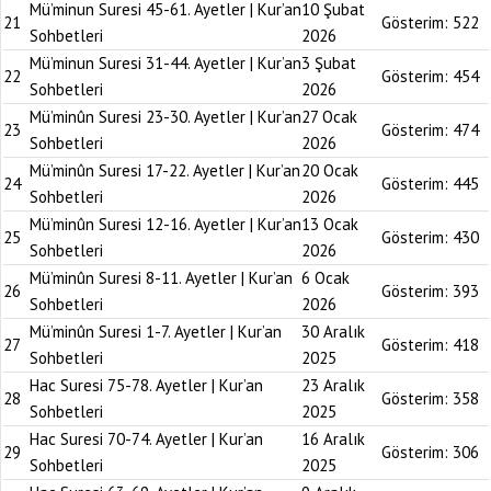
Mü’minun Suresi 45-61. Ayetler | Kur’an
10 Şubat
21
Gösterim:
522
Sohbetleri
2026
Mü’minun Suresi 31-44. Ayetler | Kur’an
3 Şubat
22
Gösterim:
454
Sohbetleri
2026
Mü’minûn Suresi 23-30. Ayetler | Kur’an
27 Ocak
23
Gösterim:
474
Sohbetleri
2026
Mü’minûn Suresi 17-22. Ayetler | Kur’an
20 Ocak
24
Gösterim:
445
Sohbetleri
2026
Mü’minûn Suresi 12-16. Ayetler | Kur’an
13 Ocak
25
Gösterim:
430
Sohbetleri
2026
Mü’minûn Suresi 8-11. Ayetler | Kur’an
6 Ocak
26
Gösterim:
393
Sohbetleri
2026
Mü’minûn Suresi 1-7. Ayetler | Kur’an
30 Aralık
27
Gösterim:
418
Sohbetleri
2025
Hac Suresi 75-78. Ayetler | Kur’an
23 Aralık
28
Gösterim:
358
Sohbetleri
2025
Hac Suresi 70-74. Ayetler | Kur’an
16 Aralık
29
Gösterim:
306
Sohbetleri
2025