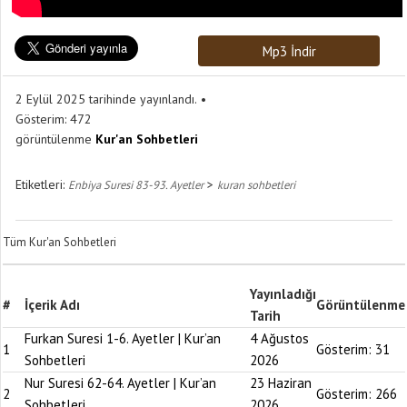
Mp3 İndir
2 Eylül 2025 tarihinde yayınlandı.
Gösterim:
472
görüntülenme
Kur'an Sohbetleri
Etiketleri:
>
Enbiya Suresi 83-93. Ayetler
kuran sohbetleri
Tüm Kur'an Sohbetleri
Yayınladığı
#
İçerik Adı
Görüntülenme
Tarih
Furkan Suresi 1-6. Ayetler | Kur’an
4 Ağustos
1
Gösterim:
31
Sohbetleri
2026
Nur Suresi 62-64. Ayetler | Kur’an
23 Haziran
2
Gösterim:
266
Sohbetleri
2026