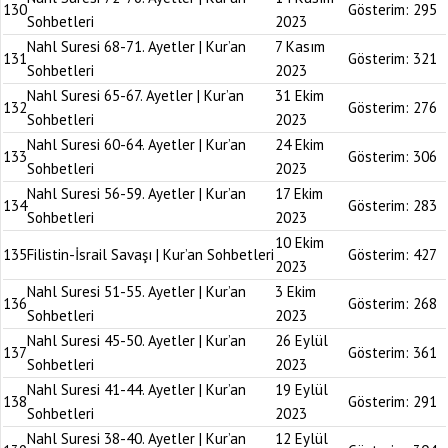
130
Gösterim:
295
Sohbetleri
2023
Nahl Suresi 68-71. Ayetler | Kur’an
7 Kasım
131
Gösterim:
321
Sohbetleri
2023
Nahl Suresi 65-67. Ayetler | Kur’an
31 Ekim
132
Gösterim:
276
Sohbetleri
2023
Nahl Suresi 60-64. Ayetler | Kur’an
24 Ekim
133
Gösterim:
306
Sohbetleri
2023
Nahl Suresi 56-59. Ayetler | Kur’an
17 Ekim
134
Gösterim:
283
Sohbetleri
2023
10 Ekim
135
Filistin-İsrail Savaşı | Kur’an Sohbetleri
Gösterim:
427
2023
Nahl Suresi 51-55. Ayetler | Kur’an
3 Ekim
136
Gösterim:
268
Sohbetleri
2023
Nahl Suresi 45-50. Ayetler | Kur’an
26 Eylül
137
Gösterim:
361
Sohbetleri
2023
Nahl Suresi 41-44. Ayetler | Kur’an
19 Eylül
138
Gösterim:
291
Sohbetleri
2023
Nahl Suresi 38-40. Ayetler | Kur’an
12 Eylül