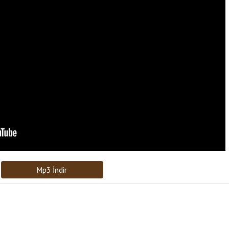
Bağlantıyı Gönderin
[recaptcha]
Mp3 İndir