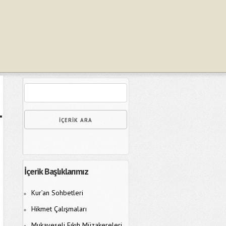
İçerik Başlıklarımız
Kur’an Sohbetleri
Hikmet Çalışmaları
Mukayeseli Fıkıh Müzakereleri