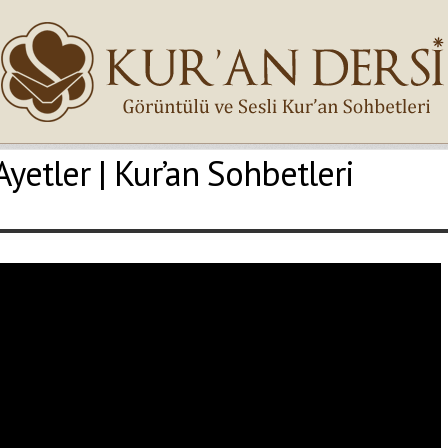
Ayetler | Kur’an Sohbetleri
İsminiz (*)
Epostanız (*)
Yaşadığınız Hatanın Ayrıntıları