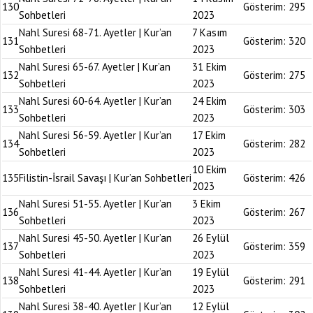
130
Gösterim:
295
Sohbetleri
2023
Nahl Suresi 68-71. Ayetler | Kur’an
7 Kasım
131
Gösterim:
320
Sohbetleri
2023
Nahl Suresi 65-67. Ayetler | Kur’an
31 Ekim
132
Gösterim:
275
Sohbetleri
2023
Nahl Suresi 60-64. Ayetler | Kur’an
24 Ekim
133
Gösterim:
303
Sohbetleri
2023
Nahl Suresi 56-59. Ayetler | Kur’an
17 Ekim
134
Gösterim:
282
Sohbetleri
2023
10 Ekim
135
Filistin-İsrail Savaşı | Kur’an Sohbetleri
Gösterim:
426
2023
Nahl Suresi 51-55. Ayetler | Kur’an
3 Ekim
136
Gösterim:
267
Sohbetleri
2023
Nahl Suresi 45-50. Ayetler | Kur’an
26 Eylül
137
Gösterim:
359
Sohbetleri
2023
Nahl Suresi 41-44. Ayetler | Kur’an
19 Eylül
138
Gösterim:
291
Sohbetleri
2023
Nahl Suresi 38-40. Ayetler | Kur’an
12 Eylül