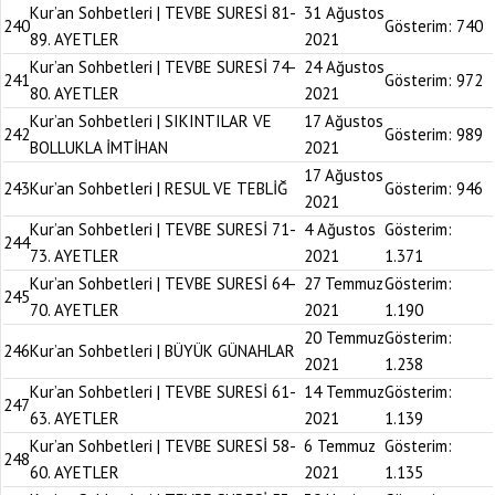
Kur’an Sohbetleri | TEVBE SURESİ 81-
31 Ağustos
240
Gösterim:
740
89. AYETLER
2021
Kur’an Sohbetleri | TEVBE SURESİ 74-
24 Ağustos
241
Gösterim:
972
80. AYETLER
2021
Kur’an Sohbetleri | SIKINTILAR VE
17 Ağustos
242
Gösterim:
989
BOLLUKLA İMTİHAN
2021
17 Ağustos
243
Kur’an Sohbetleri | RESUL VE TEBLİĞ
Gösterim:
946
2021
Kur’an Sohbetleri | TEVBE SURESİ 71-
4 Ağustos
Gösterim:
244
73. AYETLER
2021
1.371
Kur’an Sohbetleri | TEVBE SURESİ 64-
27 Temmuz
Gösterim:
245
70. AYETLER
2021
1.190
20 Temmuz
Gösterim:
246
Kur’an Sohbetleri | BÜYÜK GÜNAHLAR
2021
1.238
Kur’an Sohbetleri | TEVBE SURESİ 61-
14 Temmuz
Gösterim:
247
63. AYETLER
2021
1.139
Kur’an Sohbetleri | TEVBE SURESİ 58-
6 Temmuz
Gösterim:
248
60. AYETLER
2021
1.135