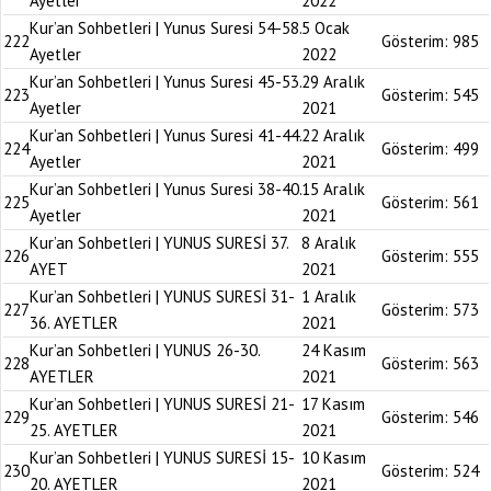
Ayetler
2022
Kur’an Sohbetleri | Yunus Suresi 54-58.
5 Ocak
222
Gösterim:
985
Ayetler
2022
Kur’an Sohbetleri | Yunus Suresi 45-53.
29 Aralık
223
Gösterim:
545
Ayetler
2021
Kur’an Sohbetleri | Yunus Suresi 41-44.
22 Aralık
224
Gösterim:
499
Ayetler
2021
Kur’an Sohbetleri | Yunus Suresi 38-40.
15 Aralık
225
Gösterim:
561
Ayetler
2021
Kur’an Sohbetleri | YUNUS SURESİ 37.
8 Aralık
226
Gösterim:
555
AYET
2021
Kur’an Sohbetleri | YUNUS SURESİ 31-
1 Aralık
227
Gösterim:
573
36. AYETLER
2021
Kur’an Sohbetleri | YUNUS 26-30.
24 Kasım
228
Gösterim:
563
AYETLER
2021
Kur’an Sohbetleri | YUNUS SURESİ 21-
17 Kasım
229
Gösterim:
546
25. AYETLER
2021
Kur’an Sohbetleri | YUNUS SURESİ 15-
10 Kasım
230
Gösterim:
524
20. AYETLER
2021