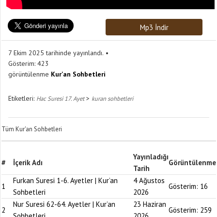
Mp3 İndir
7 Ekim 2025 tarihinde yayınlandı.
Gösterim:
423
görüntülenme
Kur'an Sohbetleri
Etiketleri:
>
Hac Suresi 17. Ayet
kuran sohbetleri
Tüm Kur'an Sohbetleri
Yayınladığı
#
İçerik Adı
Görüntülenme
Tarih
Furkan Suresi 1-6. Ayetler | Kur’an
4 Ağustos
1
Gösterim:
16
Sohbetleri
2026
Nur Suresi 62-64. Ayetler | Kur’an
23 Haziran
2
Gösterim:
259
Sohbetleri
2026