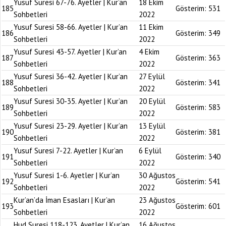
Yusuf Suresi 67-76. Ayetler | Kur’an
18 Ekim
185
Gösterim:
531
Sohbetleri
2022
Yusuf Suresi 58-66. Ayetler | Kur’an
11 Ekim
186
Gösterim:
349
Sohbetleri
2022
Yusuf Suresi 43-57. Ayetler | Kur’an
4 Ekim
187
Gösterim:
363
Sohbetleri
2022
Yusuf Suresi 36-42. Ayetler | Kur’an
27 Eylül
188
Gösterim:
341
Sohbetleri
2022
Yusuf Suresi 30-35. Ayetler | Kur’an
20 Eylül
189
Gösterim:
583
Sohbetleri
2022
Yusuf Suresi 23-29. Ayetler | Kur’an
13 Eylül
190
Gösterim:
381
Sohbetleri
2022
Yusuf Suresi 7-22. Ayetler | Kur’an
6 Eylül
191
Gösterim:
340
Sohbetleri
2022
Yusuf Suresi 1-6. Ayetler | Kur’an
30 Ağustos
192
Gösterim:
541
Sohbetleri
2022
Kur’an’da İman Esasları | Kur’an
23 Ağustos
193
Gösterim:
601
Sohbetleri
2022
Hud Suresi 118-123. Ayetler | Kur’an
16 Ağustos