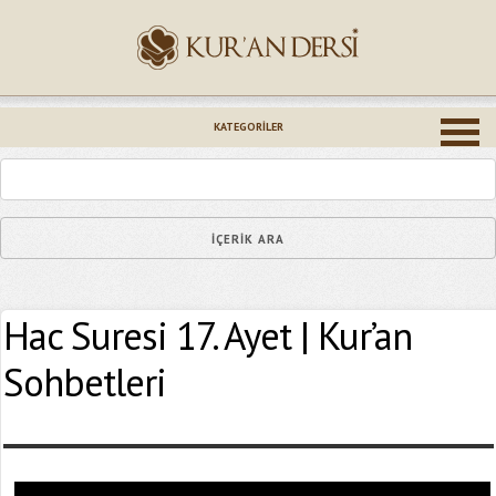
İsminiz (*)
KATEGORILER
Epostanız (*)
Hac Suresi 17. Ayet | Kur’an
Yaşadığınız Hatanın Ayrıntıları
Sohbetleri
Bağlantıyı Gönderin