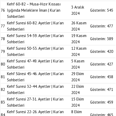
Kehf 60-82 – Musa-Hızır Kıssası
3 Aralık
76
Işığında Meleklere İman | Kur’an
Gösterim:
545
2024
Sohbetleri
Kehf Suresi 60-82. Ayetler | Kur’an
26 Kasım
77
Gösterim:
477
Sohbetleri
2024
Kehf Suresi 54-59. Ayetler | Kur’an
19 Kasım
78
Gösterim:
389
Sohbetleri
2024
Kehf Suresi 50-53. Ayetler | Kur’an
12 Kasım
79
Gösterim:
420
Sohbetleri
2024
Kehf Suresi 47-49. Ayetler | Kur’an
5 Kasım
80
Gösterim:
427
Sohbetleri
2024
Kehf Sûresi 45-46. Ayetler | Kur’an
29 Ekim
81
Gösterim:
438
Sohbetleri
2024
Kehf Suresi 32-44. Ayetler | Kur’an
22 Ekim
82
Gösterim:
471
Sohbetleri
2024
Kehf Suresi 27-31. Ayetler | Kur’an
15 Ekim
83
Gösterim:
459
Sohbetleri
2024
Kehf Suresi 22-26. Ayetler | Kur’an
8 Ekim
84
Gösterim:
465