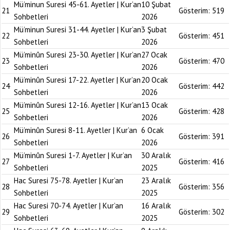
Mü’minun Suresi 45-61. Ayetler | Kur’an
10 Şubat
21
Gösterim:
519
Sohbetleri
2026
Mü’minun Suresi 31-44. Ayetler | Kur’an
3 Şubat
22
Gösterim:
451
Sohbetleri
2026
Mü’minûn Suresi 23-30. Ayetler | Kur’an
27 Ocak
23
Gösterim:
470
Sohbetleri
2026
Mü’minûn Suresi 17-22. Ayetler | Kur’an
20 Ocak
24
Gösterim:
442
Sohbetleri
2026
Mü’minûn Suresi 12-16. Ayetler | Kur’an
13 Ocak
25
Gösterim:
428
Sohbetleri
2026
Mü’minûn Suresi 8-11. Ayetler | Kur’an
6 Ocak
26
Gösterim:
391
Sohbetleri
2026
Mü’minûn Suresi 1-7. Ayetler | Kur’an
30 Aralık
27
Gösterim:
416
Sohbetleri
2025
Hac Suresi 75-78. Ayetler | Kur’an
23 Aralık
28
Gösterim:
356
Sohbetleri
2025
Hac Suresi 70-74. Ayetler | Kur’an
16 Aralık
29
Gösterim:
302
Sohbetleri
2025