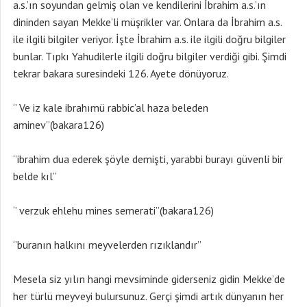
a.s.’ın soyundan gelmiş olan ve kendilerini İbrahim a.s.’ın
dininden sayan Mekke’li müşrikler var. Onlara da İbrahim a.s.
ile ilgili bilgiler veriyor. İşte İbrahim a.s. ile ilgili doğru bilgiler
bunlar. Tıpkı Yahudilerle ilgili doğru bilgiler verdiği gibi. Şimdi
tekrar bakara suresindeki 126. Ayete dönüyoruz.
‘’ Ve iz kale ibrahımü rabbic’al haza beleden
aminev’’(bakara126)
‘’ibrahim dua ederek şöyle demişti, yarabbi burayı güvenli bir
belde kıl’’
‘’ verzuk ehlehu mines semerati’’(bakara126)
‘’buranın halkını meyvelerden rızıklandır’’
Mesela siz yılın hangi mevsiminde giderseniz gidin Mekke’de
her türlü meyveyi bulursunuz. Gerçi şimdi artık dünyanın her