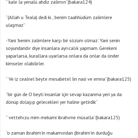
‘’ kale la yenalü ahdiz zalimın’’(bakara124)
‘’(Allah u Teala) dedi ki , benim taahhüdüm zalimlere
ulaşmaz’’
-Yani ‘benim zalimlere karşı bir sözüm olmaz’. Yani senin
soyundandır diye insanlara ayrıcalık yapmam. Gerekeni
yaparlarsa, kurallara uyarlarsa onlara da onlar da önder
kimseler olabilirler.
‘’ Ve iz cealnel beyte mesabetel lin nasi ve emna’’(bakara125)
‘’bir gün de O beyti insanlar için sevap kazanma yeri ya da
dönüp dolaşıp gelecekleri yer haline getirdik’’
‘’ vettehızu mim mekami ibrahıme müsalla’’(bakara125)
‘’o zaman ibrahim’in makamından (ibrahim’in durduğu