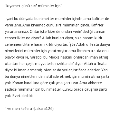
‘’kıyamet günü sırf müminler için’’
-yani bu dünyada bu nimetler müminler içindir, ama kafirler de
yararlanır. Ama kıyamet günü sırf müminler içindir. Kafirler
yararlanamaz. Onlar işte ‘bize de ondan verin’ dediği zaman
cennetlikler ne diyor? Allah bunları diyor, size haram kıldı
cehennemliklere haram kıldı diyorlar. İşte Allah u Teala dünya
nimetlerini müminler için yaratmıştır ama İbrahim a.s. da onu
biliyor diyor ki, ‘yarabbi bu Mekke halkını onlardan iman etmiş
olanları her çeşit meyvelerle rızıklandır’ diyor. Allah u Teala
diyor ki ‘iman etmemiş olanlar da yerler, istifade ederler’. Yani
bu dünya nimetlerinden istifade etmek için mümin olma şartı
yok. Konan kurallara göre çalışma şartı var. Ama ahirette
sadece müminler için bu nimetler. Çünkü orada çalışma şartı
yok. Evet dedi ki:
‘’ ve men kefera’’(bakara126)