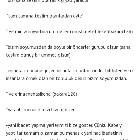
‘’bizi sana teslim olan iki kişi yap yarabbi’’
-‘tam tamına teslim olanlardan eyle’
‘’ ve min zürriyyetina ümmetem müslimetel leke’’(bakara128)
‘’bizim soyumuzdan da böyle bir önderler gurubu olsun (sana
teslim olmuş bir ümmet olsun)’’
-insanların önüne geçen insanların onları önder bildikleri ve o
insanlara örnek olan bir topluluk olsun bizim soyumuzdan.
‘’ ve erina menasikena’’(bakara128)
‘’yarabbi menasikimizi bize göster’’
-yani ibadet yapma yerlerimizi bize göster. Çünkü Kabe’yi
yaptılar tamam o zaman bu menasik yani hac ibadetinin