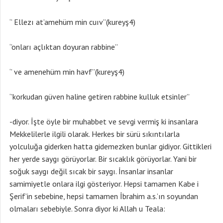
‘’ Ellezı at’amehüm min cuıv’’(kureyş4)
‘’onları açlıktan doyuran rabbine’’
‘’ ve amenehüm min havf’’(kureyş4)
‘’korkudan güven haline getiren rabbine kulluk etsinler’’
-diyor. İşte öyle bir muhabbet ve sevgi vermiş ki insanlara
Mekkelilerle ilgili olarak. Herkes bir sürü sıkıntılarla
yolculuğa giderken hatta gidemezken bunlar gidiyor. Gittikleri
her yerde saygı görüyorlar. Bir sıcaklık görüyorlar. Yani bir
soğuk saygı değil sıcak bir saygı. İnsanlar insanlar
samimiyetle onlara ilgi gösteriyor. Hepsi tamamen Kabe i
Şerif’in sebebine, hepsi tamamen İbrahim a.s.’ın soyundan
olmaları sebebiyle. Sonra diyor ki Allah u Teala: