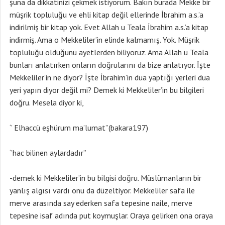
şuna da dikkatinizi çekmek istiyorum. Bakın burada Mekke bir
müşrik topluluğu ve ehli kitap değil ellerinde İbrahim a.s.’a
indirilmiş bir kitap yok. Evet Allah u Teala İbrahim a.s.’a kitap
indirmiş. Ama o Mekkeliler’in elinde kalmamış. Yok. Müşrik
topluluğu olduğunu ayetlerden biliyoruz. Ama Allah u Teala
bunları anlatırken onların doğrularını da bize anlatıyor. İşte
Mekkeliler’in ne diyor? İşte İbrahim’in dua yaptığı yerleri dua
yeri yapın diyor değil mi? Demek ki Mekkeliler’in bu bilgileri
doğru. Mesela diyor ki,
‘’ Elhaccü eşhürum ma’lumat’’(bakara197)
‘’hac bilinen aylardadır’’
-demek ki Mekkeliler’in bu bilgisi doğru. Müslümanların bir
yanlış algısı vardı onu da düzeltiyor. Mekkeliler safa ile
merve arasında say ederken safa tepesine naile, merve
tepesine isaf adında put koymuşlar. Oraya gelirken ona oraya