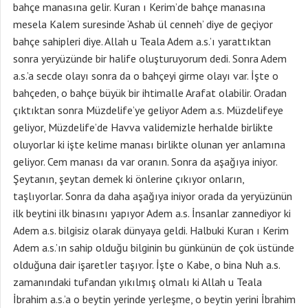
bahçe manasına gelir. Kuran ı Kerim’de bahçe manasına
mesela Kalem suresinde ‘Ashab ül cenneh’ diye de geçiyor
bahçe sahipleri diye. Allah u Teala Adem a.s.’ı yarattıktan
sonra yeryüzünde bir halife oluşturuyorum dedi. Sonra Adem
a.s.’a secde olayı sonra da o bahçeyi girme olayı var. İşte o
bahçeden, o bahçe büyük bir ihtimalle Arafat olabilir. Oradan
çıktıktan sonra Müzdelife’ye geliyor Adem a.s. Müzdelifeye
geliyor, Müzdelife’de Havva validemizle herhalde birlikte
oluyorlar ki işte kelime manası birlikte olunan yer anlamına
geliyor. Cem manası da var oranın. Sonra da aşağıya iniyor.
Şeytanın, şeytan demek ki önlerine çıkıyor onların,
taşlıyorlar. Sonra da daha aşağıya iniyor orada da yeryüzünün
ilk beytini ilk binasını yapıyor Adem a.s. İnsanlar zannediyor ki
Adem a.s. bilgisiz olarak dünyaya geldi. Halbuki Kuran ı Kerim
Adem a.s.’ın sahip olduğu bilginin bu günkünün de çok üstünde
olduğuna dair işaretler taşıyor. İşte o Kabe, o bina Nuh a.s.
zamanındaki tufandan yıkılmış olmalı ki Allah u Teala
İbrahim a.s.’a o beytin yerinde yerleşme, o beytin yerini İbrahim