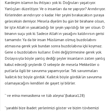
Kardeşim islamın bu ihtiyacı yok ki. Doğruları yaşatıyor.
Yanlışları düzeltiyor. Ve o insanları da ne yapıyor? Arındırıyor.
Kirlerinden arındırıyor o kadar. Her şeyini bırakacaksın şuraya
geleceksin demiyor. Mesela diyelim bu gün bir birahane olsun,
bir işte Allah’ın yasakladığı bir şeyin yapıldığı bir yer olsun. O
binanın suçu yok ki. Sadece Allah’ın yasağını kaldırırsın gerisi
tamamdır. Ya da bir insan Müslüman olmuş buzdolabını
atmasına gerek yok bundan sonra buzdolabına içki koymaz.
Gene o buzdolabını kullanır. Evini değiştirmesine gerek yok.
Dolayısıyla böyle yanlış dediği şeyler insanların zaten yanlış
kabul edeceği şeylerdir. O sebeple de mesela Mekkeliler o
putlarla ilgili bir savunma yapamıyorlar. Tek savunmaları
‘kalktık biz böyle gördük’. Kalktık böyle gördük’ün savunma
olamayacağını kendileri de gayet iyi bilirler.
‘’ ve erina menasikena ve tüb aleyna’’(bakara128)
‘’yarabbi bize ibadet yerlerimizi göster ve bizim tövbemizi