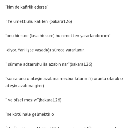
‘’kim de kafirlik ederse’’
‘’ fe ümettiuhu kalılen’’(bakara126)
‘’onu bir süre (kısa bir süre) bu nimetten yararlandırırım’’
-diyor. Yani işte yaşadığı sürece yararlanır.
‘’ sümme adtarruhu ila azabin nar’’(bakara126)
‘’sonra onu o ateşin azabına mecbur kılarım’’(zorunlu olarak o
ateşin azabına girer)
‘’ ve bi’sel mesıyr’’(bakara126)
‘’ne kötü hale gelmektir o’’