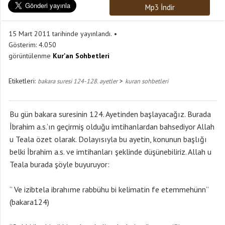
Mp3 İndir
15 Mart 2011 tarihinde yayınlandı.
Gösterim:
4.050
görüntülenme
Kur'an Sohbetleri
Etiketleri:
>
bakara suresi 124-128. ayetler
kuran sohbetleri
Bu gün bakara suresinin 124. Ayetinden başlayacağız. Burada
İbrahim a.s.’ın geçirmiş olduğu imtihanlardan bahsediyor Allah
u Teala özet olarak. Dolayısıyla bu ayetin, konunun başlığı
belki İbrahim a.s. ve imtihanları şeklinde düşünebiliriz. Allah u
Teala burada şöyle buyuruyor:
‘’ Ve izibtela ibrahıme rabbühu bi kelimatin fe etemmehünn’’
(bakara124)