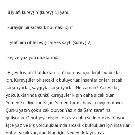
‘’li iylafi kureyşin’’(kureyş 1) yani,
‘’kurayşin bir sıcaklık bulması için’’
‘’ İylafihim rıhleteş şitai ves sayf’’(kureyş 2)
‘’kış ve yaz yolculuklarında’’
-E şey ‘li iylafi’ ‘buldukları için’, bulması için değil, buldukları
için. Kureyşliler bir sıcaklık buluyorlar. İnsanlar onları sıcak
karşılıyorlar, saygıyla karşılıyorlar. Ne zaman? Yaz ve kış
yolculuklarında çünkü kureyşliler kışın daha sıcak olan
Yemen’e gidiyorlar. Kışın Yemen tarafı havası uygun oluyor.
Çünkü yazın çok sıcak oluyor. Yazın da Şam tarafına
geliyorlar. O bölgeye nispetle biraz daha serin olmuş oluyor.
İşte yaz ve kış yolculuklarında sıcaklık buldukları için insanlar
onları sıcak karşıladıkları için. Neden dolayı sıcak