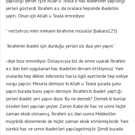
yapıldığı yerler. İşte Allah u Teala o hac ibadetinin yapıldığı
yerleri gösterdi. İbrahim a.s. da oralara hepsinde ibadetini
yaptı. Onun için Allah u Teala emrediyor.
‘’ vettehızu mim mekami ibrahıme müsalla’’(bakara125)
‘’ibrahimin ibadet için durduğu yerleri siz dua yeri yapın’’
-diye bize emrediyor. Dolayısıyla biz de emre uyarak İbrahim
a.s.’dan beri uygulanan hac ibadetini devam ettiriyoruz. Yani
oralarda hep dikkat ederseniz hacla ilgili ayetlerde hep eskiye
vurgu yapılır. Mesela demiyor ki Allah u Teala şurada şunu
yapın burada bunu yapın demiyor. İbrahim’in ibadet yaptığı
yerleri ibadet yeri yapın diyor. Bu ne demek? Demek ki bunlar
öteden beri yapılan şeyler. Zaten Kabe’de hac ve umre hiçbir
zaman eksik olmamış. İbrahim a.s.’dan sonra Mekkeliler
müşriklik döneminde de hiçbir zaman eksik etmemişlerdir. Yani
sürekli hac ve umre ibadetleri yapılagelmiştir. Şimdi burada