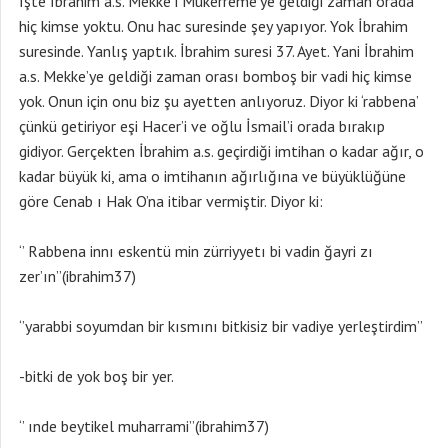
İşte İbrahim a.s. Mekke i Mükerreme’ye geldiği zaman orada
hiç kimse yoktu. Onu hac suresinde şey yapıyor. Yok İbrahim
suresinde. Yanlış yaptık. İbrahim suresi 37. Ayet. Yani İbrahim
a.s. Mekke’ye geldiği zaman orası bomboş bir vadi hiç kimse
yok. Onun için onu biz şu ayetten anlıyoruz. Diyor ki ‘rabbena’
çünkü getiriyor eşi Hacer’i ve oğlu İsmail’i orada bırakıp
gidiyor. Gerçekten İbrahim a.s. geçirdiği imtihan o kadar ağır, o
kadar büyük ki, ama o imtihanın ağırlığına ve büyüklüğüne
göre Cenab ı Hak O’na itibar vermiştir. Diyor ki:
‘’ Rabbena innı eskentü min zürriyyetı bi vadin ğayri zı
zer’ın’’(ibrahim37)
‘’yarabbi soyumdan bir kısmını bitkisiz bir vadiye yerleştirdim’’
-bitki de yok boş bir yer.
‘’ ınde beytikel muharrami’’(ibrahim37)