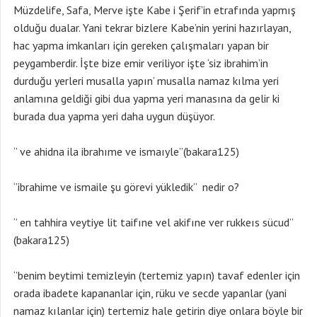
Müzdelife, Safa, Merve işte Kabe i Şerif’in etrafında yapmış
olduğu dualar. Yani tekrar bizlere Kabe’nin yerini hazırlayan,
hac yapma imkanları için gereken çalışmaları yapan bir
peygamberdir. İşte bize emir veriliyor işte ‘siz ibrahim’in
durduğu yerleri musalla yapın’ musalla namaz kılma yeri
anlamına geldiği gibi dua yapma yeri manasına da gelir ki
burada dua yapma yeri daha uygun düşüyor.
‘’ ve ahidna ila ibrahıme ve ismaıyle’’(bakara125)
‘’ibrahime ve ismaile şu görevi yükledik’’ nedir o?
‘’ en tahhira veytiye lit taifıne vel akifıne ver rukkeıs sücud’’
(bakara125)
‘’benim beytimi temizleyin (tertemiz yapın) tavaf edenler için
orada ibadete kapananlar için, rüku ve secde yapanlar (yani
namaz kılanlar için) tertemiz hale getirin diye onlara böyle bir