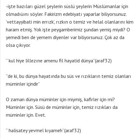
-işte bazıları güzel şeylerin süslü şeylerin Müslümanlar için
olmadıüını söyler. Fakirizm edebiyatı yaparlar biliyorsunuz.
‘vettayyibati min errızk’, rızkın o temiz ve helal olanlarını kim
haram etmiş. Yok işte peygamberimiz şundan yemiş miydi? O
yemedi ben de yemem diyenler var biliyorsunuz. Çok az da
olsa çıkıyor.
‘’ kul hiye lillezıne amenu fil hayatid dünya’’(araf32)
‘’de ki, bu dünya hayatında bu süs ve rızıkların temiz olanları
müminler içindir’’
O zaman dünya müminler için miymiş, kafirler için mi?
Müminler için. Süsü de müminler için, temiz rızıkları da
müminler için. Evet.
‘’ halisatey yevmel kıyameh’’(araf32)