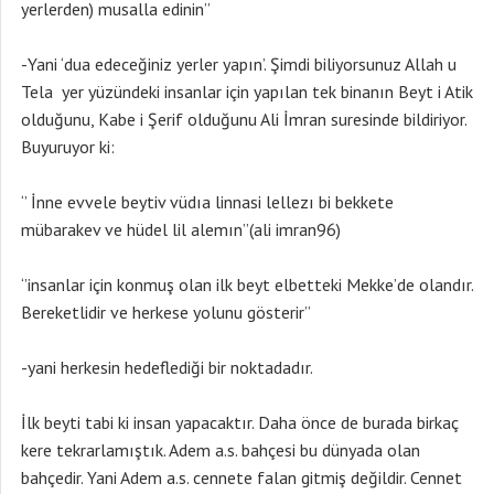
yerlerden) musalla edinin’’
-Yani ‘dua edeceğiniz yerler yapın’. Şimdi biliyorsunuz Allah u
Tela yer yüzündeki insanlar için yapılan tek binanın Beyt i Atik
olduğunu, Kabe i Şerif olduğunu Ali İmran suresinde bildiriyor.
Buyuruyor ki:
‘’ İnne evvele beytiv vüdıa linnasi lellezı bi bekkete
mübarakev ve hüdel lil alemın’’(ali imran96)
‘’insanlar için konmuş olan ilk beyt elbetteki Mekke’de olandır.
Bereketlidir ve herkese yolunu gösterir’’
-yani herkesin hedeflediği bir noktadadır.
İlk beyti tabi ki insan yapacaktır. Daha önce de burada birkaç
kere tekrarlamıştık. Adem a.s. bahçesi bu dünyada olan
bahçedir. Yani Adem a.s. cennete falan gitmiş değildir. Cennet