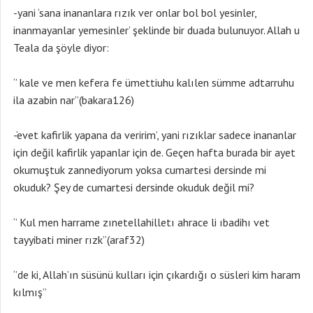
-yani ‘sana inananlara rızık ver onlar bol bol yesinler,
inanmayanlar yemesinler’ şeklinde bir duada bulunuyor. Allah u
Teala da şöyle diyor:
‘’ kale ve men kefera fe ümettiuhu kalılen sümme adtarruhu
ila azabin nar’’(bakara126)
-‘evet kafirlik yapana da veririm’, yani rızıklar sadece inananlar
için değil kafirlik yapanlar için de. Geçen hafta burada bir ayet
okumuştuk zannediyorum yoksa cumartesi dersinde mi
okuduk? Şey de cumartesi dersinde okuduk değil mi?
‘’ Kul men harrame zınetellahilletı ahrace li ıbadihı vet
tayyibati miner rızk’’(araf32)
‘’de ki, Allah’ın süsünü kulları için çıkardığı o süsleri kim haram
kılmış’’