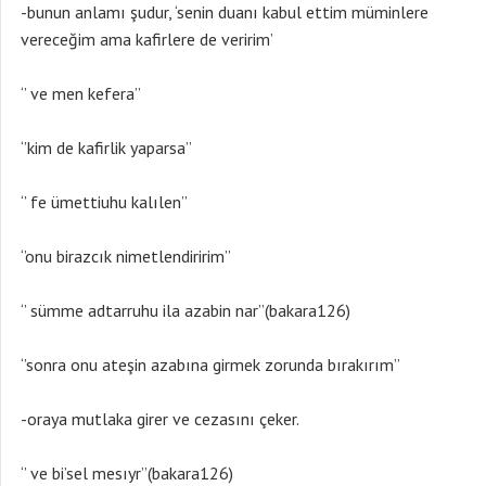
-bunun anlamı şudur, ‘senin duanı kabul ettim müminlere
vereceğim ama kafirlere de veririm’
‘’ ve men kefera’’
‘’kim de kafirlik yaparsa’’
‘’ fe ümettiuhu kalılen’’
‘’onu birazcık nimetlendiririm’’
‘’ sümme adtarruhu ila azabin nar’’(bakara126)
‘’sonra onu ateşin azabına girmek zorunda bırakırım’’
-oraya mutlaka girer ve cezasını çeker.
‘’ ve bi’sel mesıyr’’(bakara126)