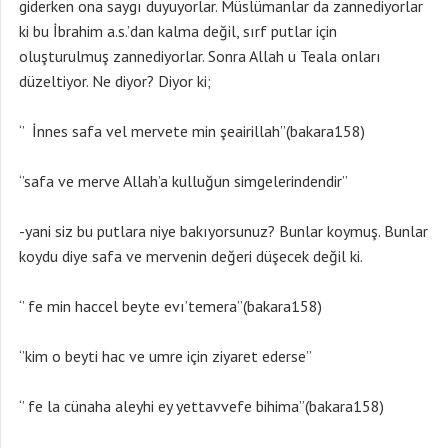
giderken ona saygı duyuyorlar. Müslümanlar da zannediyorlar
ki bu İbrahim a.s.’dan kalma değil, sırf putlar için
oluşturulmuş zannediyorlar. Sonra Allah u Teala onları
düzeltiyor. Ne diyor? Diyor ki;
‘’ İnnes safa vel mervete min şeairillah’’(bakara158)
‘’safa ve merve Allah’a kulluğun simgelerindendir’’
-yani siz bu putlara niye bakıyorsunuz? Bunlar koymuş. Bunlar
koydu diye safa ve mervenin değeri düşecek değil ki.
‘’ fe min haccel beyte evı’temera’’(bakara158)
‘’kim o beyti hac ve umre için ziyaret ederse’’
‘’ fe la cünaha aleyhi ey yettavvefe bihima’’(bakara158)