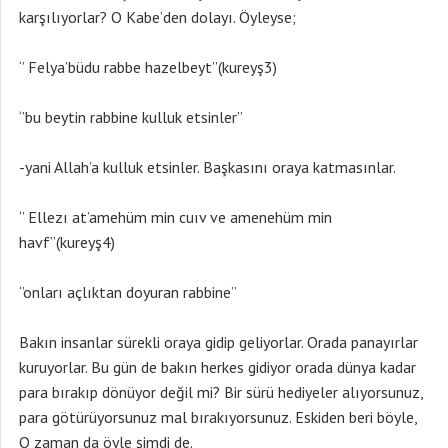
karşılıyorlar? O Kabe’den dolayı. Öyleyse;
‘’ Felya’büdu rabbe hazelbeyt’’(kureyş3)
‘’bu beytin rabbine kulluk etsinler’’
-yani Allah’a kulluk etsinler. Başkasını oraya katmasınlar.
‘’ Ellezı at’amehüm min cuıv ve amenehüm min
havf’’(kureyş4)
‘’onları açlıktan doyuran rabbine’’
Bakın insanlar sürekli oraya gidip geliyorlar. Orada panayırlar
kuruyorlar. Bu gün de bakın herkes gidiyor orada dünya kadar
para bırakıp dönüyor değil mi? Bir sürü hediyeler alıyorsunuz,
para götürüyorsunuz mal bırakıyorsunuz. Eskiden beri böyle,
O zaman da öyle şimdi de.