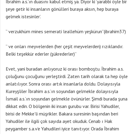
İbrahim a.s.’ın duasını kabul etmiş ya. Diyor ki ‘yarabbi öyle bir
şeye getir ki insanların gönülleri buraya aksın, hep buraya
gelmek istesinler’.
‘’ verzukhüm mines semerati leallehüm yeşkürun’’(ibrahim37)
‘’ ve onları meyvelerden (her çeşit meyvelerden) rızıklandır.
Belki teşekkür ederler (şükrederler)’’
Evet, yani buradan anlıyoruz ki orası bomboştu. İbrahim a.s.
çoluğunu çocuğunu yerleştirdi. Zaten tarih olarak ta hep öyle
anlatılıyor. Sonra orası artık insanlarla doldu. Dolayısıyla
Kureyşliler İbrahim a.s.’ın soyundan gelmekle dolayısıyla
İsmail a.s.’ın soyundan gelmekle övünürler. Şimdi burada şuna
dikkat edin. O bölgenin iki insan gurubu var. Birisi Yahudiler,
birisi de Mekke’li müşrikler. Bakara suresinin başından beri
Yahudiler ile ilgili çok sayıda ayet okuduk. Cenab ı Hak
peygamber s.a.v’e Yahudileri iyice tanıtıyor. Orada İbrahim