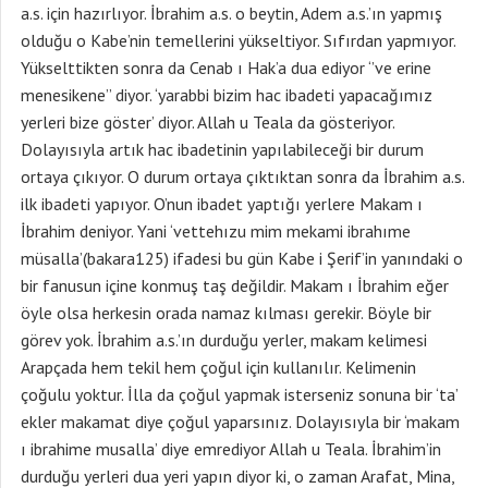
a.s. için hazırlıyor. İbrahim a.s. o beytin, Adem a.s.’ın yapmış
olduğu o Kabe’nin temellerini yükseltiyor. Sıfırdan yapmıyor.
Yükselttikten sonra da Cenab ı Hak’a dua ediyor ‘’ve erine
menesikene’’ diyor. ‘yarabbi bizim hac ibadeti yapacağımız
yerleri bize göster’ diyor. Allah u Teala da gösteriyor.
Dolayısıyla artık hac ibadetinin yapılabileceği bir durum
ortaya çıkıyor. O durum ortaya çıktıktan sonra da İbrahim a.s.
ilk ibadeti yapıyor. O’nun ibadet yaptığı yerlere Makam ı
İbrahim deniyor. Yani ‘vettehızu mim mekami ibrahıme
müsalla’(bakara125) ifadesi bu gün Kabe i Şerif’in yanındaki o
bir fanusun içine konmuş taş değildir. Makam ı İbrahim eğer
öyle olsa herkesin orada namaz kılması gerekir. Böyle bir
görev yok. İbrahim a.s.’ın durduğu yerler, makam kelimesi
Arapçada hem tekil hem çoğul için kullanılır. Kelimenin
çoğulu yoktur. İlla da çoğul yapmak isterseniz sonuna bir ‘ta’
ekler makamat diye çoğul yaparsınız. Dolayısıyla bir ‘makam
ı ibrahime musalla’ diye emrediyor Allah u Teala. İbrahim’in
durduğu yerleri dua yeri yapın diyor ki, o zaman Arafat, Mina,