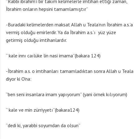
‘’Rabbi ibrahim’i bir takım kelimelerle imtihan ettiği zaman,
İbrahim onların hepsini tamamlamıştır’’
-Buradaki kelimelerden maksat Allah u Teala’nın İbrahim a.s.’a
vermiş olduğu emirlerdir. Ya da İbrahim a.s.’ı yüz yüze
getirmiş olduğu imtihanlardır.
‘’ kale innı caılüke lin nasi imama’’(bakara 124)
-İbrahim a.s. o imtihanları tamamladıktan sonra Allah u Teala
diyor ki O’na:
‘’ben seni insanlara imam yapıyorum’’ (yani örnek kılıyorum)
‘’ kale ve min zürriyyetı’’(bakara124)
‘’dedi ki, yarabbi soyumdan da olsun’’