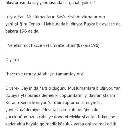
‘’ikisi arasında say yapmasında bir günah yoktur’’
-diyor. Yani Müslümanların Say’ı eksik bırakmalarının
yanlışlığını Cenab ı Hak burada bildiriyor. Başka bir ayette de,
bakara 196 da da,
‘’ Ve etimmül hacce vel umrate lillah’’(bakara196)
Diyerek,
‘’haccı ve umreyi Allah için tamamlayınız’’
Diyerek, Say’ın da farz olduğunu Müslümanlara bildiriyor. Yani
dolayısıyla burada demek ki toplumların iyi davranışlarını
Kuran ı Kerim koruyor. Yani bir topluma tümüyle ‘siz
şöylesiniz’ demiyor. Mesela bizim talebeliğimizde
çocukluğumuzda cahiliye dönemi Mekke’si anlatılırken, ne
kadar akla hayale gelmedik kötülük varsa onlara mal edilir.