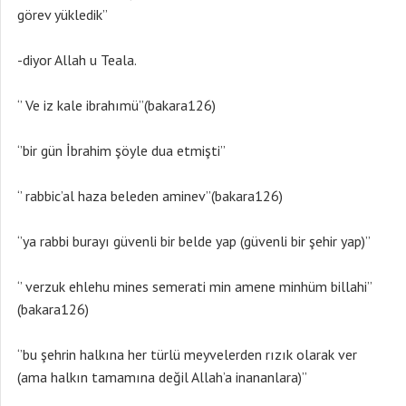
görev yükledik’’
-diyor Allah u Teala.
‘’ Ve iz kale ibrahımü’’(bakara126)
‘’bir gün İbrahim şöyle dua etmişti’’
‘’ rabbic’al haza beleden aminev’’(bakara126)
‘’ya rabbi burayı güvenli bir belde yap (güvenli bir şehir yap)’’
‘’ verzuk ehlehu mines semerati min amene minhüm billahi’’
(bakara126)
‘’bu şehrin halkına her türlü meyvelerden rızık olarak ver
(ama halkın tamamına değil Allah’a inananlara)’’