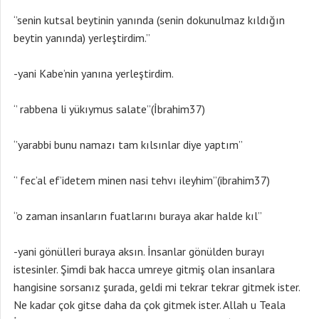
‘’senin kutsal beytinin yanında (senin dokunulmaz kıldığın
beytin yanında) yerleştirdim.’’
-yani Kabe’nin yanına yerleştirdim.
‘’ rabbena li yükıymus salate’’(İbrahim37)
‘’yarabbi bunu namazı tam kılsınlar diye yaptım’’
‘’ fec’al ef’idetem minen nasi tehvı ileyhim’’(ibrahim37)
‘’o zaman insanların fuatlarını buraya akar halde kıl’’
-yani gönülleri buraya aksın. İnsanlar gönülden burayı
istesinler. Şimdi bak hacca umreye gitmiş olan insanlara
hangisine sorsanız şurada, geldi mi tekrar tekrar gitmek ister.
Ne kadar çok gitse daha da çok gitmek ister. Allah u Teala