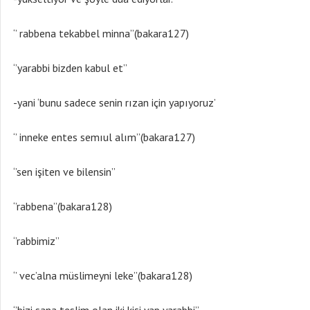
‘’ rabbena tekabbel minna’’(bakara127)
‘’yarabbi bizden kabul et’’
-yani ‘bunu sadece senin rızan için yapıyoruz’
‘’ inneke entes semıul alım’’(bakara127)
‘’sen işiten ve bilensin’’
‘’rabbena’’(bakara128)
‘’rabbimiz’’
‘’ vec’alna müslimeyni leke’’(bakara128)