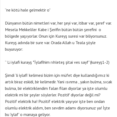
‘’ne kötü hale gelmektir o’’
Dünyanın bütün nimetleri var, her şeyi var, itibar var, şeref var.
Mesela Mekkeliler Kabe i Şerifin bütün bütün şerefini o
bölgede yaşıyorlar. Onun için Kureyş suresi var biliyorsunuz.
Kureyş adında bir sure var. Orada Allah u Teala şöyle
buyuruyor:
‘’ Li iylafi kurayş *İylafihim rıhleteş şitai ves sayf’’(kureyş1-2)
Şimdi ‘li iylafi’ kelimesi bizim için müfet diye kullandığımız ki
artık biraz eskidi, bir kelimedir. Yani ısınma , yakın bulma, sıcak
bulma, bir elektriklendim falan filan diyorlar ya işte olumlu
elektrik mi bir şeyler söylerler. Pozitif diyorlar değil mi?
Pozitif elektrik ha! Pozitif elektrik yayıyor işte ben ondan
olumlu elektrik aldım, ben sevdim adamı diyorsunuz ya! İşte
bu ‘iylaf’ o manaya geliyor.