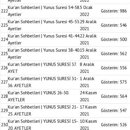
Ayetler
2022
Kur’an Sohbetleri | Yunus Suresi 54-58.
5 Ocak
222
Gösterim:
986
Ayetler
2022
Kur’an Sohbetleri | Yunus Suresi 45-53.
29 Aralık
223
Gösterim:
546
Ayetler
2021
Kur’an Sohbetleri | Yunus Suresi 41-44.
22 Aralık
224
Gösterim:
500
Ayetler
2021
Kur’an Sohbetleri | Yunus Suresi 38-40.
15 Aralık
225
Gösterim:
562
Ayetler
2021
Kur’an Sohbetleri | YUNUS SURESİ 37.
8 Aralık
226
Gösterim:
556
AYET
2021
Kur’an Sohbetleri | YUNUS SURESİ 31-
1 Aralık
227
Gösterim:
575
36. AYETLER
2021
Kur’an Sohbetleri | YUNUS 26-30.
24 Kasım
228
Gösterim:
564
AYETLER
2021
Kur’an Sohbetleri | YUNUS SURESİ 21-
17 Kasım
229
Gösterim:
547
25. AYETLER
2021
Kur’an Sohbetleri | YUNUS SURESİ 15-
10 Kasım
230
Gösterim:
526
20. AYETLER
2021