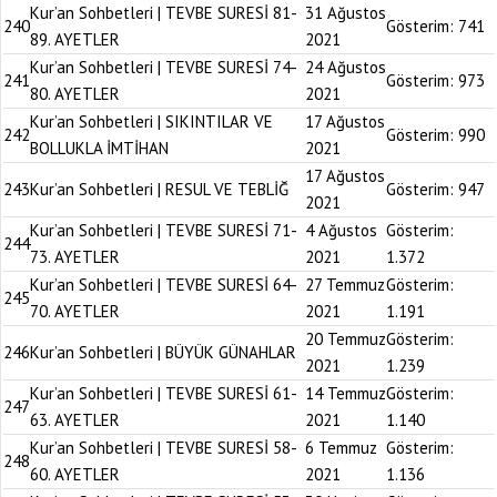
Kur’an Sohbetleri | TEVBE SURESİ 81-
31 Ağustos
240
Gösterim:
741
89. AYETLER
2021
Kur’an Sohbetleri | TEVBE SURESİ 74-
24 Ağustos
241
Gösterim:
973
80. AYETLER
2021
Kur’an Sohbetleri | SIKINTILAR VE
17 Ağustos
242
Gösterim:
990
BOLLUKLA İMTİHAN
2021
17 Ağustos
243
Kur’an Sohbetleri | RESUL VE TEBLİĞ
Gösterim:
947
2021
Kur’an Sohbetleri | TEVBE SURESİ 71-
4 Ağustos
Gösterim:
244
73. AYETLER
2021
1.372
Kur’an Sohbetleri | TEVBE SURESİ 64-
27 Temmuz
Gösterim:
245
70. AYETLER
2021
1.191
20 Temmuz
Gösterim:
246
Kur’an Sohbetleri | BÜYÜK GÜNAHLAR
2021
1.239
Kur’an Sohbetleri | TEVBE SURESİ 61-
14 Temmuz
Gösterim:
247
63. AYETLER
2021
1.140
Kur’an Sohbetleri | TEVBE SURESİ 58-
6 Temmuz
Gösterim:
248
60. AYETLER
2021
1.136