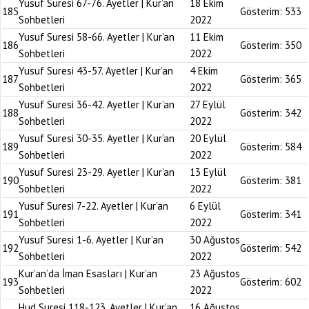
Yusuf Suresi 67-76. Ayetler | Kur’an
18 Ekim
185
Gösterim:
533
Sohbetleri
2022
Yusuf Suresi 58-66. Ayetler | Kur’an
11 Ekim
186
Gösterim:
350
Sohbetleri
2022
Yusuf Suresi 43-57. Ayetler | Kur’an
4 Ekim
187
Gösterim:
365
Sohbetleri
2022
Yusuf Suresi 36-42. Ayetler | Kur’an
27 Eylül
188
Gösterim:
342
Sohbetleri
2022
Yusuf Suresi 30-35. Ayetler | Kur’an
20 Eylül
189
Gösterim:
584
Sohbetleri
2022
Yusuf Suresi 23-29. Ayetler | Kur’an
13 Eylül
190
Gösterim:
381
Sohbetleri
2022
Yusuf Suresi 7-22. Ayetler | Kur’an
6 Eylül
191
Gösterim:
341
Sohbetleri
2022
Yusuf Suresi 1-6. Ayetler | Kur’an
30 Ağustos
192
Gösterim:
542
Sohbetleri
2022
Kur’an’da İman Esasları | Kur’an
23 Ağustos
193
Gösterim:
602
Sohbetleri
2022
Hud Suresi 118-123. Ayetler | Kur’an
16 Ağustos