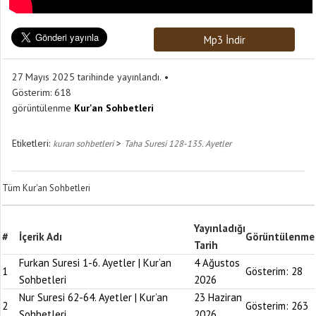
Mp3 İndir
27 Mayıs 2025 tarihinde yayınlandı.
Gösterim:
618
görüntülenme
Kur'an Sohbetleri
Etiketleri:
>
kuran sohbetleri
Taha Suresi 128-135. Ayetler
Tüm Kur'an Sohbetleri
Yayınladığı
#
İçerik Adı
Görüntülenme
Tarih
Furkan Suresi 1-6. Ayetler | Kur’an
4 Ağustos
1
Gösterim:
28
Sohbetleri
2026
Nur Suresi 62-64. Ayetler | Kur’an
23 Haziran
2
Gösterim:
263
Sohbetleri
2026