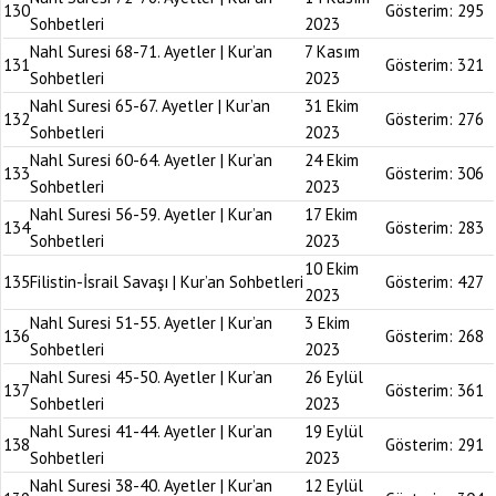
130
Gösterim:
295
Sohbetleri
2023
Nahl Suresi 68-71. Ayetler | Kur’an
7 Kasım
131
Gösterim:
321
Sohbetleri
2023
Nahl Suresi 65-67. Ayetler | Kur’an
31 Ekim
132
Gösterim:
276
Sohbetleri
2023
Nahl Suresi 60-64. Ayetler | Kur’an
24 Ekim
133
Gösterim:
306
Sohbetleri
2023
Nahl Suresi 56-59. Ayetler | Kur’an
17 Ekim
134
Gösterim:
283
Sohbetleri
2023
10 Ekim
135
Filistin-İsrail Savaşı | Kur’an Sohbetleri
Gösterim:
427
2023
Nahl Suresi 51-55. Ayetler | Kur’an
3 Ekim
136
Gösterim:
268
Sohbetleri
2023
Nahl Suresi 45-50. Ayetler | Kur’an
26 Eylül
137
Gösterim:
361
Sohbetleri
2023
Nahl Suresi 41-44. Ayetler | Kur’an
19 Eylül
138
Gösterim:
291
Sohbetleri
2023
Nahl Suresi 38-40. Ayetler | Kur’an
12 Eylül