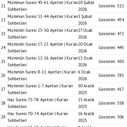
Mü’minun Suresi 45-61. Ayetler | Kur’an
10 Şubat
21
Gösterim:
522
Sohbetleri
2026
Mü’minun Suresi 31-44. Ayetler | Kur’an
3 Şubat
22
Gösterim:
454
Sohbetleri
2026
Mü’minûn Suresi 23-30. Ayetler | Kur’an
27 Ocak
23
Gösterim:
472
Sohbetleri
2026
Mü’minûn Suresi 17-22. Ayetler | Kur’an
20 Ocak
24
Gösterim:
445
Sohbetleri
2026
Mü’minûn Suresi 12-16. Ayetler | Kur’an
13 Ocak
25
Gösterim:
430
Sohbetleri
2026
Mü’minûn Suresi 8-11. Ayetler | Kur’an
6 Ocak
26
Gösterim:
393
Sohbetleri
2026
Mü’minûn Suresi 1-7. Ayetler | Kur’an
30 Aralık
27
Gösterim:
417
Sohbetleri
2025
Hac Suresi 75-78. Ayetler | Kur’an
23 Aralık
28
Gösterim:
358
Sohbetleri
2025
Hac Suresi 70-74. Ayetler | Kur’an
16 Aralık
29
Gösterim:
306
Sohbetleri
2025