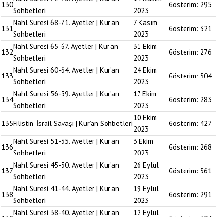
130
Gösterim:
295
Sohbetleri
2023
Nahl Suresi 68-71. Ayetler | Kur’an
7 Kasım
131
Gösterim:
321
Sohbetleri
2023
Nahl Suresi 65-67. Ayetler | Kur’an
31 Ekim
132
Gösterim:
276
Sohbetleri
2023
Nahl Suresi 60-64. Ayetler | Kur’an
24 Ekim
133
Gösterim:
304
Sohbetleri
2023
Nahl Suresi 56-59. Ayetler | Kur’an
17 Ekim
134
Gösterim:
283
Sohbetleri
2023
10 Ekim
135
Filistin-İsrail Savaşı | Kur’an Sohbetleri
Gösterim:
427
2023
Nahl Suresi 51-55. Ayetler | Kur’an
3 Ekim
136
Gösterim:
268
Sohbetleri
2023
Nahl Suresi 45-50. Ayetler | Kur’an
26 Eylül
137
Gösterim:
361
Sohbetleri
2023
Nahl Suresi 41-44. Ayetler | Kur’an
19 Eylül
138
Gösterim:
291
Sohbetleri
2023
Nahl Suresi 38-40. Ayetler | Kur’an
12 Eylül