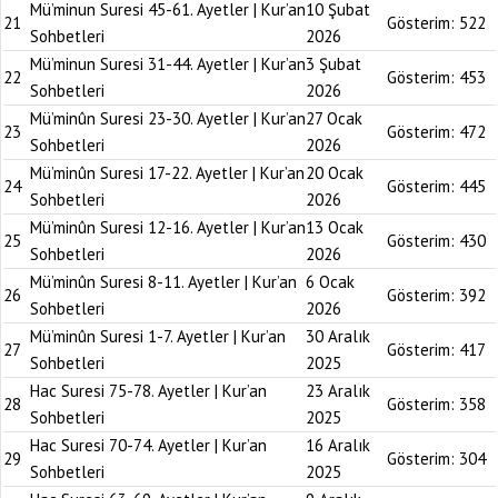
Mü’minun Suresi 45-61. Ayetler | Kur’an
10 Şubat
21
Gösterim:
522
Sohbetleri
2026
Mü’minun Suresi 31-44. Ayetler | Kur’an
3 Şubat
22
Gösterim:
453
Sohbetleri
2026
Mü’minûn Suresi 23-30. Ayetler | Kur’an
27 Ocak
23
Gösterim:
472
Sohbetleri
2026
Mü’minûn Suresi 17-22. Ayetler | Kur’an
20 Ocak
24
Gösterim:
445
Sohbetleri
2026
Mü’minûn Suresi 12-16. Ayetler | Kur’an
13 Ocak
25
Gösterim:
430
Sohbetleri
2026
Mü’minûn Suresi 8-11. Ayetler | Kur’an
6 Ocak
26
Gösterim:
392
Sohbetleri
2026
Mü’minûn Suresi 1-7. Ayetler | Kur’an
30 Aralık
27
Gösterim:
417
Sohbetleri
2025
Hac Suresi 75-78. Ayetler | Kur’an
23 Aralık
28
Gösterim:
358
Sohbetleri
2025
Hac Suresi 70-74. Ayetler | Kur’an
16 Aralık
29
Gösterim:
304
Sohbetleri
2025