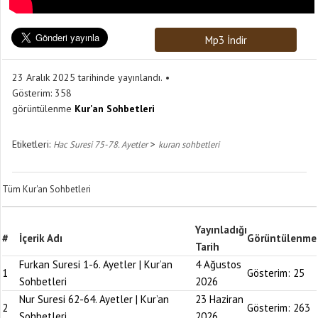
Mp3 İndir
23 Aralık 2025 tarihinde yayınlandı.
Gösterim:
358
görüntülenme
Kur'an Sohbetleri
Etiketleri:
>
Hac Suresi 75-78. Ayetler
kuran sohbetleri
Tüm Kur'an Sohbetleri
Yayınladığı
#
İçerik Adı
Görüntülenme
Tarih
Furkan Suresi 1-6. Ayetler | Kur’an
4 Ağustos
1
Gösterim:
25
Sohbetleri
2026
Nur Suresi 62-64. Ayetler | Kur’an
23 Haziran
2
Gösterim:
263
Sohbetleri
2026