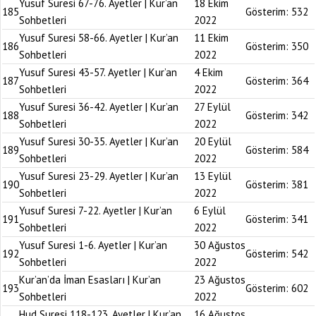
Yusuf Suresi 67-76. Ayetler | Kur’an
18 Ekim
185
Gösterim:
532
Sohbetleri
2022
Yusuf Suresi 58-66. Ayetler | Kur’an
11 Ekim
186
Gösterim:
350
Sohbetleri
2022
Yusuf Suresi 43-57. Ayetler | Kur’an
4 Ekim
187
Gösterim:
364
Sohbetleri
2022
Yusuf Suresi 36-42. Ayetler | Kur’an
27 Eylül
188
Gösterim:
342
Sohbetleri
2022
Yusuf Suresi 30-35. Ayetler | Kur’an
20 Eylül
189
Gösterim:
584
Sohbetleri
2022
Yusuf Suresi 23-29. Ayetler | Kur’an
13 Eylül
190
Gösterim:
381
Sohbetleri
2022
Yusuf Suresi 7-22. Ayetler | Kur’an
6 Eylül
191
Gösterim:
341
Sohbetleri
2022
Yusuf Suresi 1-6. Ayetler | Kur’an
30 Ağustos
192
Gösterim:
542
Sohbetleri
2022
Kur’an’da İman Esasları | Kur’an
23 Ağustos
193
Gösterim:
602
Sohbetleri
2022
Hud Suresi 118-123. Ayetler | Kur’an
16 Ağustos