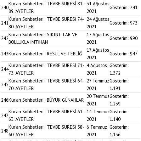
Kur’an Sohbetleri | TEVBE SURESİ 81-
31 Ağustos
240
Gösterim:
741
89. AYETLER
2021
Kur’an Sohbetleri | TEVBE SURESİ 74-
24 Ağustos
241
Gösterim:
973
80. AYETLER
2021
Kur’an Sohbetleri | SIKINTILAR VE
17 Ağustos
242
Gösterim:
990
BOLLUKLA İMTİHAN
2021
17 Ağustos
243
Kur’an Sohbetleri | RESUL VE TEBLİĞ
Gösterim:
947
2021
Kur’an Sohbetleri | TEVBE SURESİ 71-
4 Ağustos
Gösterim:
244
73. AYETLER
2021
1.372
Kur’an Sohbetleri | TEVBE SURESİ 64-
27 Temmuz
Gösterim:
245
70. AYETLER
2021
1.191
20 Temmuz
Gösterim:
246
Kur’an Sohbetleri | BÜYÜK GÜNAHLAR
2021
1.239
Kur’an Sohbetleri | TEVBE SURESİ 61-
14 Temmuz
Gösterim:
247
63. AYETLER
2021
1.140
Kur’an Sohbetleri | TEVBE SURESİ 58-
6 Temmuz
Gösterim:
248
60. AYETLER
2021
1.136