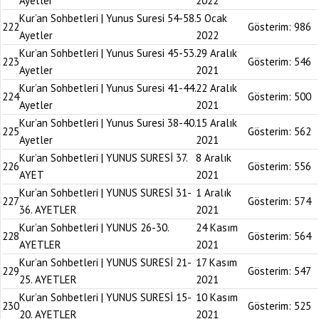
Ayetler
2022
Kur’an Sohbetleri | Yunus Suresi 54-58.
5 Ocak
222
Gösterim:
986
Ayetler
2022
Kur’an Sohbetleri | Yunus Suresi 45-53.
29 Aralık
223
Gösterim:
546
Ayetler
2021
Kur’an Sohbetleri | Yunus Suresi 41-44.
22 Aralık
224
Gösterim:
500
Ayetler
2021
Kur’an Sohbetleri | Yunus Suresi 38-40.
15 Aralık
225
Gösterim:
562
Ayetler
2021
Kur’an Sohbetleri | YUNUS SURESİ 37.
8 Aralık
226
Gösterim:
556
AYET
2021
Kur’an Sohbetleri | YUNUS SURESİ 31-
1 Aralık
227
Gösterim:
574
36. AYETLER
2021
Kur’an Sohbetleri | YUNUS 26-30.
24 Kasım
228
Gösterim:
564
AYETLER
2021
Kur’an Sohbetleri | YUNUS SURESİ 21-
17 Kasım
229
Gösterim:
547
25. AYETLER
2021
Kur’an Sohbetleri | YUNUS SURESİ 15-
10 Kasım
230
Gösterim:
525
20. AYETLER
2021