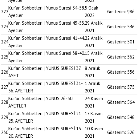
Ayetler
2022
Kur’an Sohbetleri | Yunus Suresi 54-58.
5 Ocak
222
Gösterim:
986
Ayetler
2022
Kur’an Sohbetleri | Yunus Suresi 45-53.
29 Aralık
223
Gösterim:
546
Ayetler
2021
Kur’an Sohbetleri | Yunus Suresi 41-44.
22 Aralık
224
Gösterim:
501
Ayetler
2021
Kur’an Sohbetleri | Yunus Suresi 38-40.
15 Aralık
225
Gösterim:
562
Ayetler
2021
Kur’an Sohbetleri | YUNUS SURESİ 37.
8 Aralık
226
Gösterim:
556
AYET
2021
Kur’an Sohbetleri | YUNUS SURESİ 31-
1 Aralık
227
Gösterim:
575
36. AYETLER
2021
Kur’an Sohbetleri | YUNUS 26-30.
24 Kasım
228
Gösterim:
564
AYETLER
2021
Kur’an Sohbetleri | YUNUS SURESİ 21-
17 Kasım
229
Gösterim:
548
25. AYETLER
2021
Kur’an Sohbetleri | YUNUS SURESİ 15-
10 Kasım
230
Gösterim:
526
20. AYETLER
2021