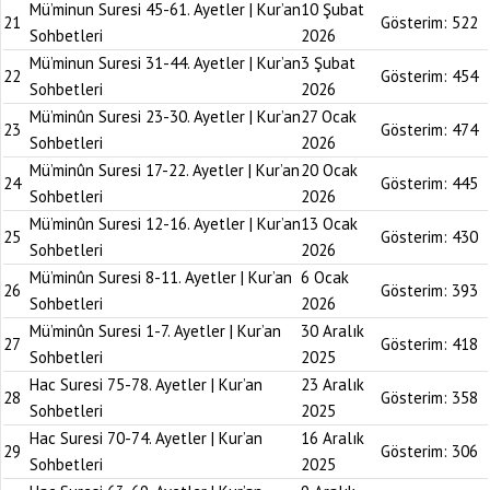
Mü’minun Suresi 45-61. Ayetler | Kur’an
10 Şubat
21
Gösterim:
522
Sohbetleri
2026
Mü’minun Suresi 31-44. Ayetler | Kur’an
3 Şubat
22
Gösterim:
454
Sohbetleri
2026
Mü’minûn Suresi 23-30. Ayetler | Kur’an
27 Ocak
23
Gösterim:
474
Sohbetleri
2026
Mü’minûn Suresi 17-22. Ayetler | Kur’an
20 Ocak
24
Gösterim:
445
Sohbetleri
2026
Mü’minûn Suresi 12-16. Ayetler | Kur’an
13 Ocak
25
Gösterim:
430
Sohbetleri
2026
Mü’minûn Suresi 8-11. Ayetler | Kur’an
6 Ocak
26
Gösterim:
393
Sohbetleri
2026
Mü’minûn Suresi 1-7. Ayetler | Kur’an
30 Aralık
27
Gösterim:
418
Sohbetleri
2025
Hac Suresi 75-78. Ayetler | Kur’an
23 Aralık
28
Gösterim:
358
Sohbetleri
2025
Hac Suresi 70-74. Ayetler | Kur’an
16 Aralık
29
Gösterim:
306
Sohbetleri
2025