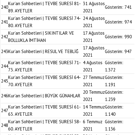
Kur’an Sohbetleri | TEVBE SURESİ 81-
31 Ağustos
240
Gösterim:
741
89. AYETLER
2021
Kur’an Sohbetleri | TEVBE SURESİ 74-
24 Ağustos
241
Gösterim:
974
80. AYETLER
2021
Kur’an Sohbetleri | SIKINTILAR VE
17 Ağustos
242
Gösterim:
990
BOLLUKLA İMTİHAN
2021
17 Ağustos
243
Kur’an Sohbetleri | RESUL VE TEBLİĞ
Gösterim:
947
2021
Kur’an Sohbetleri | TEVBE SURESİ 71-
4 Ağustos
Gösterim:
244
73. AYETLER
2021
1.372
Kur’an Sohbetleri | TEVBE SURESİ 64-
27 Temmuz
Gösterim:
245
70. AYETLER
2021
1.191
20 Temmuz
Gösterim:
246
Kur’an Sohbetleri | BÜYÜK GÜNAHLAR
2021
1.239
Kur’an Sohbetleri | TEVBE SURESİ 61-
14 Temmuz
Gösterim:
247
63. AYETLER
2021
1.140
Kur’an Sohbetleri | TEVBE SURESİ 58-
6 Temmuz
Gösterim:
248
60. AYETLER
2021
1.136