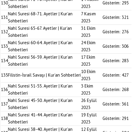
130
Gösterim:
295
Sohbetleri
2023
Nahl Suresi 68-71. Ayetler | Kur’an
7 Kasım
131
Gösterim:
321
Sohbetleri
2023
Nahl Suresi 65-67. Ayetler | Kur’an
31 Ekim
132
Gösterim:
276
Sohbetleri
2023
Nahl Suresi 60-64. Ayetler | Kur’an
24 Ekim
133
Gösterim:
306
Sohbetleri
2023
Nahl Suresi 56-59. Ayetler | Kur’an
17 Ekim
134
Gösterim:
283
Sohbetleri
2023
10 Ekim
135
Filistin-İsrail Savaşı | Kur’an Sohbetleri
Gösterim:
427
2023
Nahl Suresi 51-55. Ayetler | Kur’an
3 Ekim
136
Gösterim:
268
Sohbetleri
2023
Nahl Suresi 45-50. Ayetler | Kur’an
26 Eylül
137
Gösterim:
361
Sohbetleri
2023
Nahl Suresi 41-44. Ayetler | Kur’an
19 Eylül
138
Gösterim:
291
Sohbetleri
2023
Nahl Suresi 38-40. Ayetler | Kur’an
12 Eylül