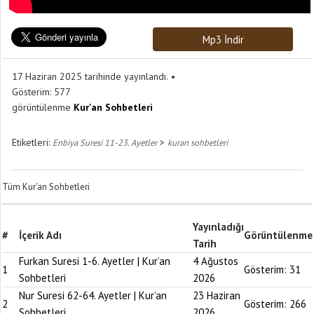
Mp3 İndir
17 Haziran 2025 tarihinde yayınlandı.
Gösterim:
577
görüntülenme
Kur'an Sohbetleri
Etiketleri:
>
Enbiya Suresi 11-23. Ayetler
kuran sohbetleri
Tüm Kur'an Sohbetleri
Yayınladığı
#
İçerik Adı
Görüntülenme
Tarih
Furkan Suresi 1-6. Ayetler | Kur’an
4 Ağustos
1
Gösterim:
31
Sohbetleri
2026
Nur Suresi 62-64. Ayetler | Kur’an
23 Haziran
2
Gösterim:
266
Sohbetleri
2026