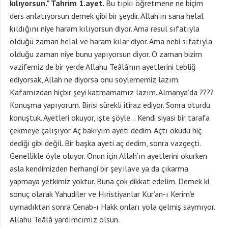
kılıyorsun.” Tahrim 1.ayet.
Bu tıpkı öğretmene ne biçim
ders anlatıyorsun demek gibi bir şeydir. Allah’ın sana helal
kıldığını niye haram kılıyorsun diyor. Ama resul sıfatıyla
olduğu zaman helal ve haram kılar diyor. Ama nebi sıfatıyla
olduğu zaman niye bunu yapıyorsun diyor. O zaman bizim
vazifemiz de bir yerde Allahu Teâlâ’nın ayetlerini tebliğ
ediyorsak, Allah ne diyorsa onu söylememiz lazım.
Kafamızdan hiçbir şeyi katmamamız lazım. Almanya’da ????
Konuşma yapıyorum. Birisi sürekli itiraz ediyor. Sonra oturdu
konuştuk. Ayetleri okuyor, işte şöyle… Kendi siyasi bir tarafa
çekmeye çalışıyor. Aç bakıyım ayeti dedim. Açtı okudu hiç
dediği gibi değil. Bir başka ayeti aç dedim, sonra vazgeçti.
Genellikle öyle oluyor. Onun için Allah’ın ayetlerini okurken
asla kendimizden herhangi bir şey ilave ya da çıkarma
yapmaya yetkimiz yoktur. Buna çok dikkat edelim. Demek ki
sonuç olarak Yahudiler ve Hıristiyanlar Kur’an-ı Kerim’e
uymadıktan sonra Cenab-ı Hakk onları yola gelmiş saymıyor.
Allahu Teâlâ yardımcımız olsun.