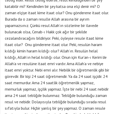
tebliğ eder. Resul tebliğ ederse, resul kendiliğinden bir şey
katabilir mi? Kendinden bir şey katsa ona elçi denir mi? O
zaman elçiye itaat kime itaat olur? Onu gönderene itaat olur.
Burada da o zaman resulle Allah arasına bir ayrım
yapamazsınız. Çünkü resul Allah’ın sözlerine bir ilavede
bulunacak olsa, Cenab-ı Hakk çok ağır bir şekilde
cezalandıracağını bildiriyor. Peki, öyleyse resule itaat kime
itaat olur? Onu gönderene itaat olur. Peki, resulün haram
kıldığı kimin haram kıldığı olur? Allah’ın. Resulün helal
kıldığı, Allah’ın helal kıldığı olur. Onun için Kur’an-ı Kerim’de
Allah’a ve resulüne itaat emri vardır. Ama Allah’a ve nebiye
itaat emri yoktur. Nebi emri alır. Nebilik bir öğretmenlik gibi bir
görevdir. Bir kişi 24 saat öğretmendir. Ya da 24 saat işçidir. 24
saat memurdur. Ama 24 saatlik öğretmenlik yapmaz,
memurluk yapmaz, işçilik yapmaz. İşte bir nebi 24 saat nebidir
ama 24 saat tebliğde bulunmaz. Tebliğde bulunduğu zaman
resul ve nebidir. Dolayısıyla tebliğde bulunduğu sırada resul
sıfatıyla bulur. Hiçbir yanlış bir şey yapmaz. O zaman resule