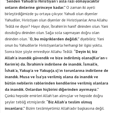
“Senden Yahudi’si Hıristiyan’ı asla razı olmayacaktır
onların dinlerine girinceye kadar.”
O zaman iki ayeti
birleştirdiğimizde şu ortaya çıkıyor. Yahudi olun diyenler
Yahudiler, Hıristiyan olun diyenler de Hıristiyanlar. Ama Allahu
Teâlâ ne diyor? Hayır diyor, İbrahim’in hanif dininden olun. Yani
dosdoğru dininden olun. Sağa sola sapmayan doğru olan
dininden olun. “
O, bu müşriklerden değildi.”
diyebiliriz. Yani
onun bu Yahudilerle Hıristiyanlarla herhangi bir ilgisi yoktu.
Sonra bize şöyle emrediyor Allahu Teâlâ:
“Deyin ki; biz
Allah’a inandık güvendik ve bize indirilmiş olana(Kur’an-ı
Kerim’e) da. İbrahim’e indirilene de inandık. İsmail’e,
İshak’a, Yakup’a ve Yakup(a.s)’ın torunlarına indirilene de
inandık. Musa ve İsa’ya verilmiş olana da inandık ve
bütün nebilerin rablerinden kendilerine verilmiş olanlara
da inandık. Onlardan hiçbirini diğerinden ayırmayız.”
Çünkü hepside emirleri Allah’tan almışlar ve hepside doğru
şeyler tebliğ etmişlerdir.
“Biz Allah’a teslim olmuş
insanlarız.”
Bizim teslimiyetimiz Allah’adır başkasına değil.