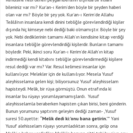
bileniniz var mı? Kur’an-ı Kerim’den böyle bir şeyden haberi
olan var mı? Böyle bir şey yok. Kur’an-ı Kerim’de Allahu
Teâlâ’nın insanlara kendi dinini tebliğle görevlendirdiği kişiler
dışında hiç kimseye nebi dediği baki olmamıştır. Böyle bir şey
yok. Nebi dediklerinin tamamı Allah’ın kendisine kitap verdiği
insanlara tebliğle görevlendirdiği kişilerdir. Bunların tamamı
böyledir. Peki, ikinci soru Kur’an-ı Kerim’de Allah’ın kitap
indirmediği kendi kitabını tebliğle görevlendirmediği kişilere
resul dediği var mı? Var. Resul kelimesi insanlar için
kullanılıyor. Melekler için de kullanılıyor. Mesela Yusuf
aleyhisselama gelen kişi; biliyorsunuz Yusuf aleyhisselam
hapisteydi. Melik, bir rüya görmüştü. Onun etrafında ki
insanlar bu rüyayı yorumlayamamışlardı. Yusuf
aleyhisselamla beraberken hapisten çıkan birisi, beni gönderin.
Bunun yorumunu yaptırım geleyim dediği zaman- ,Yusuf
suresi 50.ayette:
“Melik dedi ki:’onu bana getirin.’”
Yani
Yusuf alehisselam rüyayı yorumladıktan sonra, gelip ona