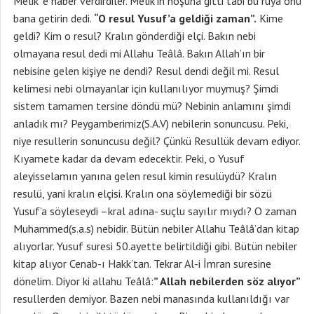
Melik’ e haber verdirdiler. Melik’in hoşuna gitti tabi bu rüya onu
bana getirin dedi.
“O resul Yusuf’a geldiği zaman”.
Kime
geldi? Kim o resul? Kralın gönderdiği elçi. Bakın nebi
olmayana resul dedi mi Allahu Teâlâ. Bakın Allah’ın bir
nebisine gelen kişiye ne dendi? Resul dendi değil mi. Resul
kelimesi nebi olmayanlar için kullanılıyor muymuş? Şimdi
sistem tamamen tersine döndü mü? Nebinin anlamını şimdi
anladık mı? Peygamberimiz(S.A.V) nebilerin sonuncusu. Peki,
niye resullerin sonuncusu değil? Çünkü Resullük devam ediyor.
Kıyamete kadar da devam edecektir. Peki, o Yusuf
aleyisselamın yanına gelen resul kimin resulüydü? Kralın
resulü, yani kralın elçisi. Kralın ona söylemediği bir sözü
Yusuf’a söyleseydi –kral adına- suçlu sayılır mıydı? O zaman
Muhammed(s.a.s) nebidir. Bütün nebiler Allahu Teâlâ’dan kitap
alıyorlar. Yusuf suresi 50.ayette belirtildiği gibi. Bütün nebiler
kitap alıyor Cenab-ı Hakk’tan. Tekrar Al-i İmran suresine
dönelim. Diyor ki allahu Teâlâ:
” Allah nebilerden söz alıyor”
resullerden demiyor. Bazen nebi manasında kullanıldığı var