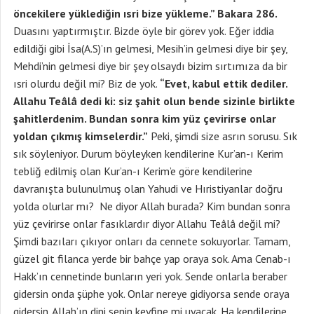
öncekilere yüklediğin ısri bize yükleme.” Bakara 286.
Duasını yaptırmıştır. Bizde öyle bir görev yok. Eğer iddia
edildiği gibi İsa(A.S)’ın gelmesi, Mesih’in gelmesi diye bir şey,
Mehdi’nin gelmesi diye bir şey olsaydı bizim sırtımıza da bir
ısri olurdu değil mi? Biz de yok.
“Evet, kabul ettik dediler.
Allahu Teâlâ dedi ki: siz şahit olun bende sizinle birlikte
şahitlerdenim. Bundan sonra kim yüz çevirirse onlar
yoldan çıkmış kimselerdir.”
Peki, şimdi size asrın sorusu. Sık
sık söyleniyor. Durum böyleyken kendilerine Kur’an-ı Kerim
tebliğ edilmiş olan Kur’an-ı Kerim’e göre kendilerine
davranışta bulunulmuş olan Yahudi ve Hıristiyanlar doğru
yolda olurlar mı? Ne diyor Allah burada? Kim bundan sonra
yüz çevirirse onlar fasıklardır diyor Allahu Teâlâ değil mi?
Şimdi bazıları çıkıyor onları da cennete sokuyorlar. Tamam,
güzel git filanca yerde bir bahçe yap oraya sok. Ama Cenab-ı
Hakk’ın cennetinde bunların yeri yok. Sende onlarla beraber
gidersin onda şüphe yok. Onlar nereye gidiyorsa sende oraya
gidersin. Allah’ın dini senin keyfine mi uyacak. Ha kendilerine