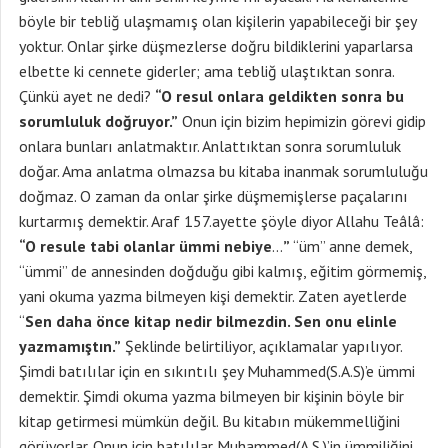
böyle bir tebliğ ulaşmamış olan kişilerin yapabileceği bir şey
yoktur. Onlar şirke düşmezlerse doğru bildiklerini yaparlarsa
elbette ki cennete giderler; ama tebliğ ulaştıktan sonra.
Çünkü ayet ne dedi?
“O resul onlara geldikten sonra bu
sorumluluk doğruyor.”
Onun için bizim hepimizin görevi gidip
onlara bunları anlatmaktır. Anlattıktan sonra sorumluluk
doğar. Ama anlatma olmazsa bu kitaba inanmak sorumluluğu
doğmaz. O zaman da onlar şirke düşmemişlerse paçalarını
kurtarmış demektir. Araf 157.ayette şöyle diyor Allahu Teâlâ:
“O resule tabi olanlar ümmi nebiye
…
”
“üm” anne demek,
“ümmi” de annesinden doğduğu gibi kalmış, eğitim görmemiş,
yani okuma yazma bilmeyen kişi demektir. Zaten ayetlerde
“
Sen daha önce kitap nedir bilmezdin. Sen onu elinle
yazmamıştın.”
Şeklinde belirtiliyor, açıklamalar yapılıyor.
Şimdi batılılar için en sıkıntılı şey Muhammed(S.A.S)’e ümmi
demektir. Şimdi okuma yazma bilmeyen bir kişinin böyle bir
kitap getirmesi mümkün değil. Bu kitabın mükemmelliğini
görüyorlar. Onun için batılılar Muhammed(A.S.)’in ümmiliğini