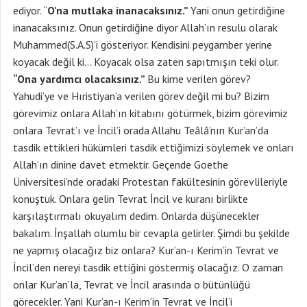
ediyor. “
O’na mutlaka inanacaksınız.”
Yani onun getirdiğine
inanacaksınız. Onun getirdiğine diyor Allah’ın resulu olarak
Muhammed(S.A.S)’i gösteriyor. Kendisini peygamber yerine
koyacak değil ki… Koyacak olsa zaten sapıtmışın teki olur.
“Ona yardımcı olacaksınız.”
Bu kime verilen görev?
Yahudi’ye ve Hıristiyan’a verilen görev değil mi bu? Bizim
görevimiz onlara Allah’ın kitabını götürmek, bizim görevimiz
onlara Tevrat’ı ve İncil’i orada Allahu Teâlâ’nın Kur’an’da
tasdik ettikleri hükümleri tasdik ettiğimizi söylemek ve onları
Allah’ın dinine davet etmektir. Geçende Goethe
Üniversitesi’nde oradaki Protestan fakültesinin görevlileriyle
konuştuk. Onlara gelin Tevrat İncil ve kuranı birlikte
karşılaştırmalı okuyalım dedim. Onlarda düşünecekler
bakalım. İnşallah olumlu bir cevapla gelirler. Şimdi bu şekilde
ne yapmış olacağız biz onlara? Kur’an-ı Kerim’in Tevrat ve
İncil’den nereyi tasdik ettiğini göstermiş olacağız. O zaman
onlar Kur’an’la, Tevrat ve İncil arasında o bütünlüğü
görecekler. Yani Kur’an-ı Kerim’in Tevrat ve İncil’i