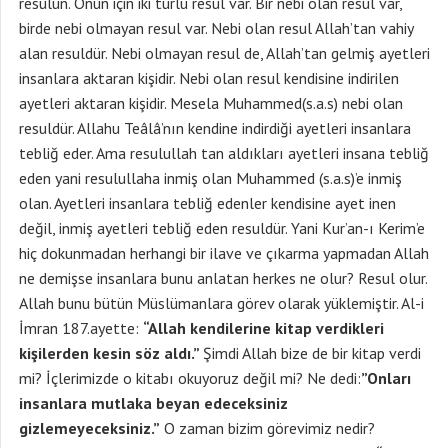
resulün. Onun için iki türlü resul var. Bir nebi olan resul var,
birde nebi olmayan resul var. Nebi olan resul Allah’tan vahiy
alan resuldür. Nebi olmayan resul de, Allah’tan gelmiş ayetleri
insanlara aktaran kişidir. Nebi olan resul kendisine indirilen
ayetleri aktaran kişidir. Mesela Muhammed(s.a.s) nebi olan
resuldür. Allahu Teâlâ’nın kendine indirdiği ayetleri insanlara
tebliğ eder. Ama resulullah tan aldıkları ayetleri insana tebliğ
eden yani resulullaha inmiş olan Muhammed (s.a.s)’e inmiş
olan. Ayetleri insanlara tebliğ edenler kendisine ayet inen
değil, inmiş ayetleri tebliğ eden resuldür. Yani Kur’an-ı Kerim’e
hiç dokunmadan herhangi bir ilave ve çıkarma yapmadan Allah
ne demişse insanlara bunu anlatan herkes ne olur? Resul olur.
Allah bunu bütün Müslümanlara görev olarak yüklemiştir. Al-i
İmran 187.ayette:
“Allah kendilerine kitap verdikleri
kişilerden kesin söz aldı.”
Şimdi Allah bize de bir kitap verdi
mi? İçlerimizde o kitabı okuyoruz değil mi? Ne dedi:
”Onları
insanlara mutlaka beyan edeceksiniz
gizlemeyeceksiniz.”
O zaman bizim görevimiz nedir?