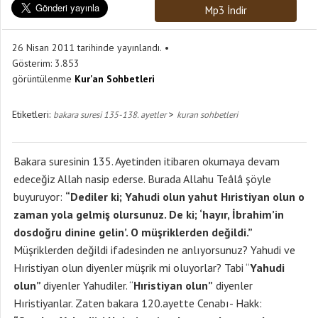
Mp3 İndir
26 Nisan 2011 tarihinde yayınlandı.
Gösterim:
3.853
görüntülenme
Kur'an Sohbetleri
Etiketleri:
>
bakara suresi 135-138. ayetler
kuran sohbetleri
Bakara suresinin 135. Ayetinden itibaren okumaya devam
edeceğiz Allah nasip ederse. Burada Allahu Teâlâ şöyle
buyuruyor:
“Dediler ki; Yahudi olun yahut Hıristiyan olun o
zaman yola gelmiş olursunuz. De ki; ‘hayır, İbrahim’in
dosdoğru dinine gelin’. O müşriklerden değildi.”
Müşriklerden değildi ifadesinden ne anlıyorsunuz? Yahudi ve
Hıristiyan olun diyenler müşrik mi oluyorlar? Tabi “
Yahudi
olun”
diyenler Yahudiler. “
Hıristiyan olun”
diyenler
Hıristiyanlar. Zaten bakara 120.ayette Cenabı- Hakk: