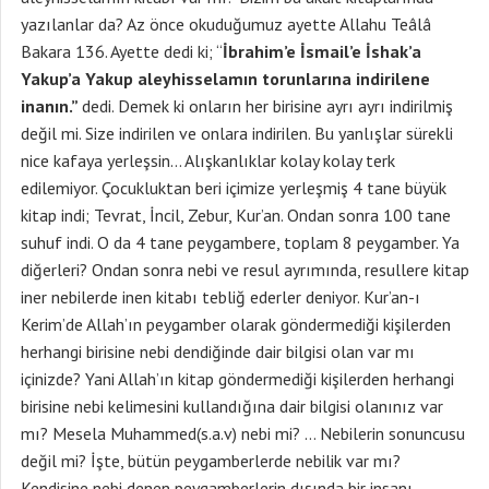
yazılanlar da? Az önce okuduğumuz ayette Allahu Teâlâ
Bakara 136. Ayette dedi ki; “
İbrahim’e İsmail’e İshak’a
Yakup’a Yakup aleyhisselamın torunlarına indirilene
inanın.”
dedi. Demek ki onların her birisine ayrı ayrı indirilmiş
değil mi. Size indirilen ve onlara indirilen. Bu yanlışlar sürekli
nice kafaya yerleşsin… Alışkanlıklar kolay kolay terk
edilemiyor. Çocukluktan beri içimize yerleşmiş 4 tane büyük
kitap indi; Tevrat, İncil, Zebur, Kur’an. Ondan sonra 100 tane
suhuf indi. O da 4 tane peygambere, toplam 8 peygamber. Ya
diğerleri? Ondan sonra nebi ve resul ayrımında, resullere kitap
iner nebilerde inen kitabı tebliğ ederler deniyor. Kur’an-ı
Kerim’de Allah’ın peygamber olarak göndermediği kişilerden
herhangi birisine nebi dendiğinde dair bilgisi olan var mı
içinizde? Yani Allah’ın kitap göndermediği kişilerden herhangi
birisine nebi kelimesini kullandığına dair bilgisi olanınız var
mı? Mesela Muhammed(s.a.v) nebi mi? … Nebilerin sonuncusu
değil mi? İşte, bütün peygamberlerde nebilik var mı?
Kendisine nebi denen peygamberlerin dışında bir insanı