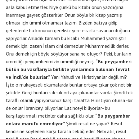
asla kabul etmezler. Niye çünkü bu kitabı onun yazdığına
inanmaya gayret gösterirler. Onun böyle bir kitap yazmış
olması için ümmi olmaması lazım. Bizden batıya gidip
gelenlerde bu konunun gereksiz yere ısrarla savunuculuğunu
yapıyorlar. Anladık tamam bu kitabı Muhammed yazmıştır
demek için; zaten İslam dini demezler Muhammedilik derler.
Onu demek için böyle söylüyor sana ne oluyor? Peki, bunların
ümmiliği peygamberimizin ümmiliği neymiş.
“Bu peygamberi
bütün bu vasıflarıyla birlikte yanlarında bulunan Tevrat
ve İncil’de bulurlar.”
Yani Yahudi ve Hıristiyanlar değil mi?
İşte o mukayeseli okumalarda bunlar ortaya çıkar çok net bir
şekilde. Gerçi bunları sık sık ortaya çıkaranlar varda. Şimdi tek
taraflı olarak yapıyorsunuz karşı tarafta Hıristiyan olursa -bir
de onlar İbraniceyi biliyorlar. Latinceyi biliyorlar- bu
karşılaştırmalı metinler daha sağlıklı olur.
“Bu peygamber
onlara marufu emrediyor.”
Şimdi resul ne yapar? Resul
kendisine söyleneni karşı tarafa tebliğ eder. Nebi alır, resul