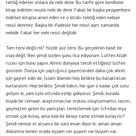
tebliğ ederler onlara da nebi denir. Bu tarife göre kendisine
kitap indirilen resule nebi de denir. Fakat bir başka peygambere
indirilen kitapla amel eden ve o kitabı tebliğ eden nebiye
resul denmez. Başka bir ifadeyle her resul aynı zamanda
nebidir. Fakat her nebi resul değildir.
Tam tersi değil mi? Yüzde yüz tersi. Bu gerçekten basit bir
olay değil. Ben şimdi sizden şunu rica ediyorum. Lütfen Allah
rızası için bunu yapın. Ahreti dünyaya tercih ettiğinizi lütfen
gösterin. Dünya için yaptığınız gayretlerden daha çok ahret
için gayret edin de, İslam âlemini hep birlikte bu bataklıktan
kurtaralım. Hep birlikte. Şimdi bakın, her gün o kadar çok soru
geliyor ki, yani öyle altında ezilip gidiyoruz. Şimdi, burada
büyük bir cemaat, araştırmacılar ordusu oluşturmamız lazım,
geçmişten gelen bu yanlışları temizlemek için. Sıfırdan inşa
etmek çok kolay, ama eski bir binayı tamir etmek kolay mı?
Şimdi nereye el atsanız bir sürü insan diyor ki; aman aman
dokunma benim orada eşyam ver şuyum var buyum var.