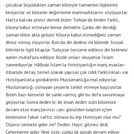
çocuklar büyüdükleri zaman kiliseyle tamamen ilişkilerini
kesiyorlar ve kilisenin değerlerine inanmadıklarını söylüyorlar.
Hatta batıda ateist demek bizim Türkiye’de kinden farklı,
kiliseyi kabul etmeyen kimse demektir. Çünkü din dendiği
zaman kilise akla geliyor. Kiliseyi kabul etmediğiniz zaman
dinsiz olmuş oluyorlar. Batıda din dediniz mi kilisedir. Sosyal
bilimlerle ilgili kitaplar Türkçeye tercüme edilince din kelimesi
aynen muhafaza ediliyor. Bizde onları okuyanlar İslam
zannediyorlar. Hâlbuki İslam’la Hıristiyanlığın inanç esasları
itibariyle detay, temel olarak yapısal çok ciddi farklılıkları var.
Hıristiyanlıkta gördüklerini Müslümanlığa mal ediyorlar,
Müslümanlığı olmayan şeylerle tenkit etmeye başlıyorlar.
Bizim bazı kimseler de sanki varmış gibi bu defa savunmaya
geçiyorlar. Sonra dedim ki; bir insan dedim sizin kilisenize
devam etse inançlarınızı canı gönülden kalpten içten
benimsese fakat vaftiz olmasa bu kişi Hıristiyan olur mu?
Ölünce cennete gider mi? Dedim. Hayır, gitmez dedi.
Cehenneme gider. Niye öyle, çünkü ilk günah devam ediyor.