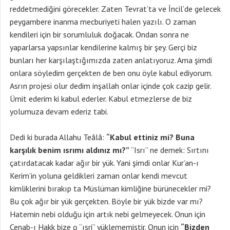
reddetmediğini görecekler. Zaten Tevrat’ta ve İncil’de gelecek
peygambere inanma mecburiyeti halen yazılı. O zaman
kendileri için bir sorumluluk doğacak. Ondan sonra ne
yaparlarsa yapsınlar kendilerine kalmış bir şey. Gerçi biz
bunları her karşılaştığımızda zaten anlatıyoruz. Ama şimdi
onlara söyledim gerçekten de ben onu öyle kabul ediyorum.
Asrın projesi olur dedim inşallah onlar içinde çok cazip gelir.
Ümit ederim ki kabul ederler. Kabul etmezlerse de biz
yolumuza devam ederiz tabi.
Dedi ki burada Allahu Teâlâ:
“Kabul ettiniz mi? Buna
karşılık benim ısrımı aldınız mı?”
“Isrı” ne demek: Sırtını
çatırdatacak kadar ağır bir yük. Yani şimdi onlar Kur’an-ı
Kerim’in yoluna geldikleri zaman onlar kendi mevcut
kimliklerini bırakıp ta Müslüman kimliğine bürünecekler mi?
Bu çok ağır bir yük gerçekten. Böyle bir yük bizde var mı?
Hatemin nebi olduğu için artık nebi gelmeyecek. Onun için
Cenab-ı Hakk bize o “ısri” yüklememiştir. Onun için
“Bizden