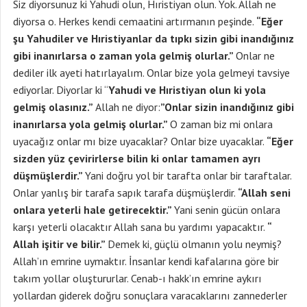
Siz diyorsunuz ki Yahudi olun, Hıristiyan olun. Yok. Allah ne
diyorsa o. Herkes kendi cemaatini artırmanın peşinde.
“Eğer
şu Yahudiler ve Hıristiyanlar da tıpkı sizin gibi inandığınız
gibi inanırlarsa o zaman yola gelmiş olurlar.”
Onlar ne
dediler ilk ayeti hatırlayalım. Onlar bize yola gelmeyi tavsiye
ediyorlar. Diyorlar ki “
Yahudi ve Hıristiyan olun ki yola
gelmiş olasınız.”
Allah ne diyor:
”Onlar sizin inandığınız gibi
inanırlarsa yola gelmiş olurlar.”
O zaman biz mi onlara
uyacağız onlar mı bize uyacaklar? Onlar bize uyacaklar.
“Eğer
sizden yüz çevirirlerse bilin ki onlar tamamen ayrı
düşmüşlerdir.”
Yani doğru yol bir tarafta onlar bir taraftalar.
Onlar yanlış bir tarafa sapık tarafa düşmüşlerdir.
“Allah seni
onlara yeterli hale getirecektir.”
Yani senin gücün onlara
karşı yeterli olacaktır Allah sana bu yardımı yapacaktır.
“
Allah işitir ve bilir.”
Demek ki, güçlü olmanın yolu neymiş?
Allah’ın emrine uymaktır. İnsanlar kendi kafalarına göre bir
takım yollar oluştururlar. Cenab-ı hakk’ın emrine aykırı
yollardan giderek doğru sonuçlara varacaklarını zannederler