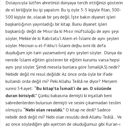
Dolayısıyla lütfen ahretinizi dünyaya tercih ettiğinizi gösterin
de el birliğiyle bu işi yapalım. Bu iş öyle 3-5 kişiyle filan, 300-
500 kişiyle de, olacak bir şey değil. İşte bakın diyanet işleri
başkanlığının yayınladığı bir kitap. Bunu diyanet işleri
başkanlığı değil de Mısır’da ki Mısır müftülüğü de aynı şeyi
söyler, Mekke’de ki Rabıtatu’l Alem el-İslami de aynı şeyleri
söyler. Mecnun-u el-Fıkhu’l-İslami de(bu ismi ilk defa
duyduğum için tam yazamadım) aynı şeyleri söyler. Dünya da
nerede İslami eğitim gösteren bir eğitim kurumu varsa hepsi
aynı şeyi söyler. Şimdi mesela bunlara göre İsmail(A.S) nedir?
Nebidir değil mi resul değildir. Az önce orda öyle bir ifade
kullandı orda değil mi? Peki Allahu Teâlâ ne diyor? Meryem
suresi 54.ayet:
“Bu kitap’ta İsmail’i de an. O sözünde
duran birisiydi.”
Çünkü babasına demişti ki inşallah beni
sabredenlerden bulursun demişti ve sesini çıkarmadan teslim
olmuştu.
“Nebi olan resuldü.”
O kitap ne dedi? Sadece
nebidir dedi değil mi? Nebi olan resuldü dedi Allahu Teâlâ… Ve
az önce söylediğim gibi ayetten de okuduğumuz gibi Kur’an-ı