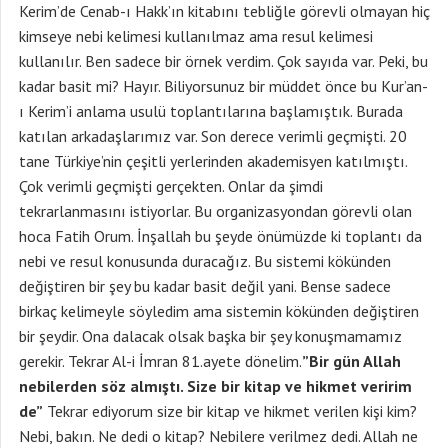
Kerim’de Cenab-ı Hakk’ın kitabını tebliğle görevli olmayan hiç
kimseye nebi kelimesi kullanılmaz ama resul kelimesi
kullanılır. Ben sadece bir örnek verdim. Çok sayıda var. Peki, bu
kadar basit mi? Hayır. Biliyorsunuz bir müddet önce bu Kur’an-
ı Kerim’i anlama usulü toplantılarına başlamıştık. Burada
katılan arkadaşlarımız var. Son derece verimli geçmişti. 20
tane Türkiye’nin çeşitli yerlerinden akademisyen katılmıştı.
Çok verimli geçmişti gerçekten. Onlar da şimdi
tekrarlanmasını istiyorlar. Bu organizasyondan görevli olan
hoca Fatih Orum. İnşallah bu şeyde önümüzde ki toplantı da
nebi ve resul konusunda duracağız. Bu sistemi kökünden
değiştiren bir şey bu kadar basit değil yani. Bense sadece
birkaç kelimeyle söyledim ama sistemin kökünden değiştiren
bir şeydir. Ona dalacak olsak başka bir şey konuşmamamız
gerekir. Tekrar Al-i İmran 81.ayete dönelim.
”Bir gün Allah
nebilerden söz almıştı. Size bir kitap ve hikmet veririm
de”
Tekrar ediyorum size bir kitap ve hikmet verilen kişi kim?
Nebi, bakın. Ne dedi o kitap? Nebilere verilmez dedi. Allah ne