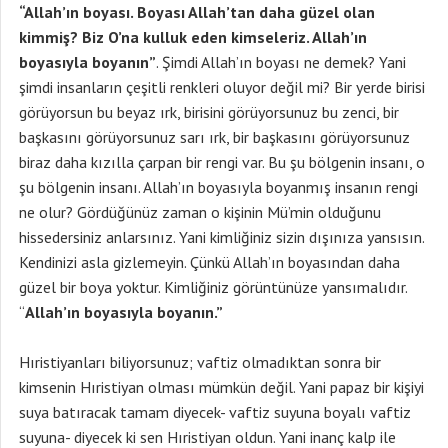
“Allah’ın boyası. Boyası Allah’tan daha güzel olan
kimmiş? Biz O’na kulluk eden kimseleriz. Allah’ın
boyasıyla boyanın”
. Şimdi Allah’ın boyası ne demek? Yani
şimdi insanların çeşitli renkleri oluyor değil mi? Bir yerde birisi
görüyorsun bu beyaz ırk, birisini görüyorsunuz bu zenci, bir
başkasını görüyorsunuz sarı ırk, bir başkasını görüyorsunuz
biraz daha kızılla çarpan bir rengi var. Bu şu bölgenin insanı, o
şu bölgenin insanı. Allah’ın boyasıyla boyanmış insanın rengi
ne olur? Gördüğünüz zaman o kişinin Mü’min olduğunu
hissedersiniz anlarsınız. Yani kimliğiniz sizin dışınıza yansısın.
Kendinizi asla gizlemeyin. Çünkü Allah’ın boyasından daha
güzel bir boya yoktur. Kimliğiniz görüntünüze yansımalıdır.
“
Allah’ın boyasıyla boyanın.”
Hıristiyanları biliyorsunuz; vaftiz olmadıktan sonra bir
kimsenin Hıristiyan olması mümkün değil. Yani papaz bir kişiyi
suya batıracak tamam diyecek- vaftiz suyuna boyalı vaftiz
suyuna- diyecek ki sen Hıristiyan oldun. Yani inanç kalp ile