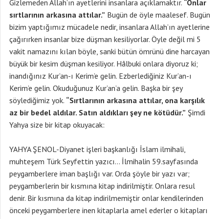
Gizlemeden Allah’ın ayetlerini insanlara açıklamaktır.
“Onlar
sırtlarının arkasına attılar.”
Bugün de öyle maalesef. Bugün
bizim yaptığımız mücadele nedir, insanlara Allah’ın ayetlerine
çağırırken insanlar bize düşman kesiliyorlar. Öyle değil mi 5
vakit namazını kılan böyle, sanki bütün ömrünü dine harcayan
büyük bir kesim düşman kesiliyor. Hâlbuki onlara diyoruz ki;
inandığınız Kur’an-ı Kerim’e gelin. Ezberlediğiniz Kur’an-ı
Kerim’e gelin. Okuduğunuz Kur’an’a gelin. Başka bir şey
söylediğimiz yok.
“Sırtlarının arkasına attılar, ona karşılık
az bir bedel aldılar. Satın aldıkları şey ne kötüdür.”
Şimdi
Yahya size bir kitap okuyacak:
YAHYA ŞENOL-Diyanet işleri başkanlığı İslam ilmihali,
muhteşem Türk Seyfettin yazıcı… İlmihalin 59.sayfasında
peygamberlere iman başlığı var. Orda şöyle bir yazı var;
peygamberlerin bir kısmına kitap indirilmiştir. Onlara resul
denir. Bir kısmına da kitap indirilmemiştir onlar kendilerinden
önceki peygamberlere inen kitaplarla amel ederler o kitapları