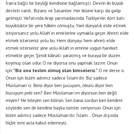
İran’a bağlı bir beyliği kendisine bağlamıştı. Devrin iki büyük
devleti vardı; Bizans ve Sasaniler. Her ikisine karşı da galip
gelmişti. Vefatında Arap yarımadasında Türkiye’nin dört katı
büyüklükte bir yere hâkim olmuştu. Yani dünyalık elde etmek
istiyorsanız yolu Allah’ın emirlerine uymakla geçer. Ahreti elde
etmek isterseniz yolu bu. Hem dünyayı hem ahreti elde
etmek isterseniz yine yolu Allah’ın emrine uygun hareket
etmekle geçer. Şimdi kâinatı yaratmış ve buraya bir düzen
koymuş olan odur. O ne diyorsa onu yapmak lazım. Onun
için:
”Biz ona teslim olmuş olan kimseleriz.”
O ne derse o.
Onun için bizim adımız sadece İslam’dır. Biz sadece
Müslüman’ız. Birisi diyor ben şucuyum, öbürü diyor ben
bucuyum peki sen? Ben Müslüman’ım diyorsun ben değil
miyim? Ne bileyim sen bilirsin. Sen bana sordun ben kendimi
söyledin sen de kendine başka isimler veriyorsun. Onun için
bizim adımız sadece Müslüman’dır. İslam… Onun dışında
hiçbir ismi asla kabul edemeyiz.