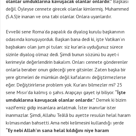
olanlar umduklarına kavuşacak olanlar onlardır.”
Başkası
değil. Öyleyse cennete girecek olanlar kimlermiş. Muhammed
(S.A.S)’e inanan ve ona tabi olanlar. Onlara uyanlardır.
Evvelki sene Roma’da papalık da diyalog kurulu başkanının
odasında konuşuyorduk. Başkan bana dedi ki, işte Vatikan’ın
başbakanı olan jum pi tulan: siz kur’an’a uyduğunuz sürece
sizinle diyalog olmaz dedi. Şimdi bunun sözünü bu ayet-i
kerimeyle değerlendirin bakalım. Onları cennete gönderenler
onlarla beraber onun gideceği yere gitsinler. Zaten başka bir
yere gitmeleri de mümkün değil kafalarını değiştirmezlerse
eğer. Değiştirirlerse problem yok. Kur’anı bilmezler mi? 25
sene Mısır’da kalmış o şahıs. Arapçayı gayet iyi biliyor.
“İşte
umduklarına kavuşacak olanlar onlardır.”
Demek ki bizim
vazifemiz gidip insanlara anlatmak. İster inanırlar ister
inanmazlar. Şimdi, Allahu Teâlâ bu ayette resulün helal haram
kılmasından bahsetti. Ama nebi kelimesini kullandığı yerde
“Ey nebi Allah’ın sana helal kıldığını niye haram