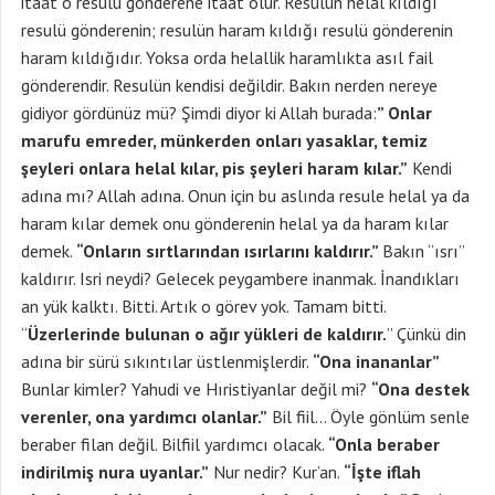
itaat o resulü gönderene itaat olur. Resulün helal kıldığı
resulü gönderenin; resulün haram kıldığı resulü gönderenin
haram kıldığıdır. Yoksa orda helallik haramlıkta asıl fail
gönderendir. Resulün kendisi değildir. Bakın nerden nereye
gidiyor gördünüz mü? Şimdi diyor ki Allah burada:
” Onlar
marufu emreder, münkerden onları yasaklar, temiz
şeyleri onlara helal kılar, pis şeyleri haram kılar.”
Kendi
adına mı? Allah adına. Onun için bu aslında resule helal ya da
haram kılar demek onu gönderenin helal ya da haram kılar
demek.
“Onların sırtlarından ısırlarını kaldırır.”
Bakın “ısrı”
kaldırır. Isri neydi? Gelecek peygambere inanmak. İnandıkları
an yük kalktı. Bitti. Artık o görev yok. Tamam bitti.
“
Üzerlerinde bulunan o ağır yükleri de kaldırır.
” Çünkü din
adına bir sürü sıkıntılar üstlenmişlerdir.
“Ona inananlar”
Bunlar kimler? Yahudi ve Hıristiyanlar değil mi?
“Ona destek
verenler, ona yardımcı olanlar.”
Bil fiil… Öyle gönlüm senle
beraber filan değil. Bilfiil yardımcı olacak.
“Onla beraber
indirilmiş nura uyanlar.”
Nur nedir? Kur’an.
“İşte iflah