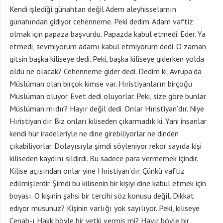
Kendi işlediği günahtan değil Adem aleyhisselamın
günahından gidiyor cehenneme. Peki dedim. Adam vaftiz
olmak için papaza başvurdu. Papazda kabul etmedi. Eder. Ya
etmedi, sevmiyorum adamı kabul etmiyorum dedi. O zaman
gitsin başka kiliseye dedi. Peki, başka kiliseye giderken yolda
öldü ne olacak? Cehenneme gider dedi. Dedim ki, Avrupa’da
Müslüman olan birçok kimse var. Hıristiyanların birçoğu
Müslüman oluyor. Evet dedi oluyorlar. Peki, size göre bunlar
Müslüman mıdır? Hayır değil dedi. Onlar Hıristiyan’dır. Niye
Hıristiyan’dır. Biz onları kiliseden çıkarmadık ki. Yani insanlar
kendi hür iradeleriyle ne dine girebiliyorlar ne dinden
çıkabiliyorlar. Dolayısıyla şimdi söyleniyor rekor sayıda kişi
kiliseden kaydını sildirdi. Bu sadece para vermemek içindir.
Kilise açısından onlar yine Hıristiyan’dır. Çünkü vaftiz
edilmişlerdir. Şimdi bu kilisenin bir kişiyi dine kabul etmek için
boyası. O kişinin şahsi bir tercihi söz konusu değil. Dikkat
ediyor musunuz? Kişinin varlığı yok sayılıyor. Peki, kiliseye
Cenab-ı Hakk böyle bir yetki vermiş mi? Hayır böyle bir