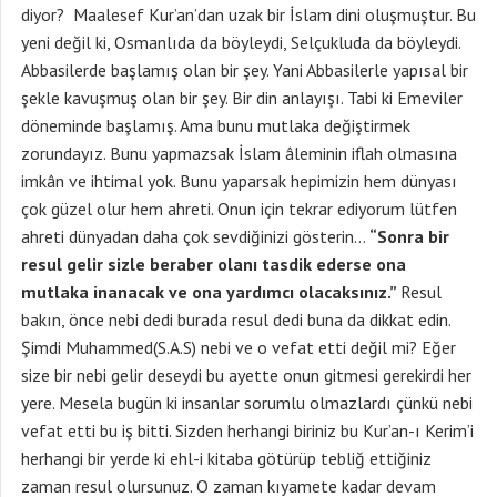
diyor? Maalesef Kur’an’dan uzak bir İslam dini oluşmuştur. Bu
yeni değil ki, Osmanlıda da böyleydi, Selçukluda da böyleydi.
Abbasilerde başlamış olan bir şey. Yani Abbasilerle yapısal bir
şekle kavuşmuş olan bir şey. Bir din anlayışı. Tabi ki Emeviler
döneminde başlamış. Ama bunu mutlaka değiştirmek
zorundayız. Bunu yapmazsak İslam âleminin iflah olmasına
imkân ve ihtimal yok. Bunu yaparsak hepimizin hem dünyası
çok güzel olur hem ahreti. Onun için tekrar ediyorum lütfen
ahreti dünyadan daha çok sevdiğinizi gösterin…
“Sonra bir
resul gelir sizle beraber olanı tasdik ederse ona
mutlaka inanacak ve ona yardımcı olacaksınız.”
Resul
bakın, önce nebi dedi burada resul dedi buna da dikkat edin.
Şimdi Muhammed(S.A.S) nebi ve o vefat etti değil mi? Eğer
size bir nebi gelir deseydi bu ayette onun gitmesi gerekirdi her
yere. Mesela bugün ki insanlar sorumlu olmazlardı çünkü nebi
vefat etti bu iş bitti. Sizden herhangi biriniz bu Kur’an-ı Kerim’i
herhangi bir yerde ki ehl-i kitaba götürüp tebliğ ettiğiniz
zaman resul olursunuz. O zaman kıyamete kadar devam