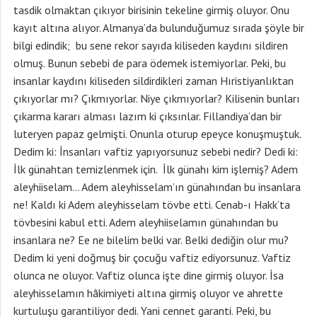
tasdik olmaktan çıkıyor birisinin tekeline girmiş oluyor. Onu
kayıt altına alıyor. Almanya’da bulunduğumuz sırada şöyle bir
bilgi edindik; bu sene rekor sayıda kiliseden kaydını sildiren
olmuş. Bunun sebebi de para ödemek istemiyorlar. Peki, bu
insanlar kaydını kiliseden sildirdikleri zaman Hıristiyanlıktan
çıkıyorlar mı? Çıkmıyorlar. Niye çıkmıyorlar? Kilisenin bunları
çıkarma kararı alması lazım ki çıksınlar. Fillandiya’dan bir
luteryen papaz gelmişti. Onunla oturup epeyce konuşmuştuk.
Dedim ki: İnsanları vaftiz yapıyorsunuz sebebi nedir? Dedi ki:
İlk günahtan temizlenmek için. İlk günahı kim işlemiş? Adem
aleyhiiselam… Adem aleyhisselam’ın günahından bu insanlara
ne! Kaldı ki Adem aleyhisselam tövbe etti. Cenab-ı Hakk’ta
tövbesini kabul etti. Adem aleyhiiselamın günahından bu
insanlara ne? Ee ne bilelim belki var. Belki dediğin olur mu?
Dedim ki yeni doğmuş bir çocuğu vaftiz ediyorsunuz. Vaftiz
olunca ne oluyor. Vaftiz olunca işte dine girmiş oluyor. İsa
aleyhisselamın hâkimiyeti altına girmiş oluyor ve ahrette
kurtuluşu garantiliyor dedi. Yani cennet garanti. Peki, bu