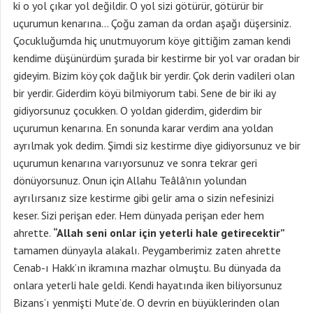
ki o yol çıkar yol değildir. O yol sizi götürür, götürür bir
uçurumun kenarına… Çoğu zaman da ordan aşağı düşersiniz.
Çocukluğumda hiç unutmuyorum köye gittiğim zaman kendi
kendime düşünürdüm şurada bir kestirme bir yol var oradan bir
gideyim. Bizim köy çok dağlık bir yerdir. Çok derin vadileri olan
bir yerdir. Giderdim köyü bilmiyorum tabi. Sene de bir iki ay
gidiyorsunuz çocukken. O yoldan giderdim, giderdim bir
uçurumun kenarına. En sonunda karar verdim ana yoldan
ayrılmak yok dedim. Şimdi siz kestirme diye gidiyorsunuz ve bir
uçurumun kenarına varıyorsunuz ve sonra tekrar geri
dönüyorsunuz. Onun için Allahu Teâlâ’nın yolundan
ayrılırsanız size kestirme gibi gelir ama o sizin nefesinizi
keser. Sizi perişan eder. Hem dünyada perişan eder hem
ahrette.
“Allah seni onlar için yeterli hale getirecektir”
tamamen dünyayla alakalı. Peygamberimiz zaten ahrette
Cenab-ı Hakk’ın ikramına mazhar olmuştu. Bu dünyada da
onlara yeterli hale geldi. Kendi hayatında iken biliyorsunuz
Bizans’ı yenmişti Mute’de. O devrin en büyüklerinden olan