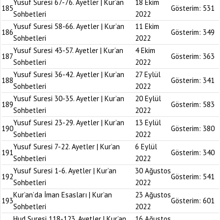
Yusuf Suresi 67-76. Ayetler | Kur’an
18 Ekim
185
Gösterim:
531
Sohbetleri
2022
Yusuf Suresi 58-66. Ayetler | Kur’an
11 Ekim
186
Gösterim:
349
Sohbetleri
2022
Yusuf Suresi 43-57. Ayetler | Kur’an
4 Ekim
187
Gösterim:
363
Sohbetleri
2022
Yusuf Suresi 36-42. Ayetler | Kur’an
27 Eylül
188
Gösterim:
341
Sohbetleri
2022
Yusuf Suresi 30-35. Ayetler | Kur’an
20 Eylül
189
Gösterim:
583
Sohbetleri
2022
Yusuf Suresi 23-29. Ayetler | Kur’an
13 Eylül
190
Gösterim:
380
Sohbetleri
2022
Yusuf Suresi 7-22. Ayetler | Kur’an
6 Eylül
191
Gösterim:
340
Sohbetleri
2022
Yusuf Suresi 1-6. Ayetler | Kur’an
30 Ağustos
192
Gösterim:
541
Sohbetleri
2022
Kur’an’da İman Esasları | Kur’an
23 Ağustos
193
Gösterim:
601
Sohbetleri
2022
Hud Suresi 118-123. Ayetler | Kur’an
16 Ağustos