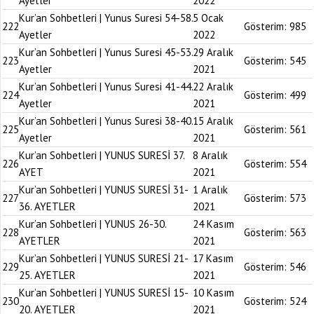
Ayetler
2022
Kur’an Sohbetleri | Yunus Suresi 54-58.
5 Ocak
222
Gösterim:
985
Ayetler
2022
Kur’an Sohbetleri | Yunus Suresi 45-53.
29 Aralık
223
Gösterim:
545
Ayetler
2021
Kur’an Sohbetleri | Yunus Suresi 41-44.
22 Aralık
224
Gösterim:
499
Ayetler
2021
Kur’an Sohbetleri | Yunus Suresi 38-40.
15 Aralık
225
Gösterim:
561
Ayetler
2021
Kur’an Sohbetleri | YUNUS SURESİ 37.
8 Aralık
226
Gösterim:
554
AYET
2021
Kur’an Sohbetleri | YUNUS SURESİ 31-
1 Aralık
227
Gösterim:
573
36. AYETLER
2021
Kur’an Sohbetleri | YUNUS 26-30.
24 Kasım
228
Gösterim:
563
AYETLER
2021
Kur’an Sohbetleri | YUNUS SURESİ 21-
17 Kasım
229
Gösterim:
546
25. AYETLER
2021
Kur’an Sohbetleri | YUNUS SURESİ 15-
10 Kasım
230
Gösterim:
524
20. AYETLER
2021