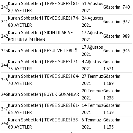
Kur’an Sohbetleri | TEVBE SURESİ 81-
31 Ağustos
240
Gösterim:
740
89. AYETLER
2021
Kur’an Sohbetleri | TEVBE SURESİ 74-
24 Ağustos
241
Gösterim:
972
80. AYETLER
2021
Kur’an Sohbetleri | SIKINTILAR VE
17 Ağustos
242
Gösterim:
989
BOLLUKLA İMTİHAN
2021
17 Ağustos
243
Kur’an Sohbetleri | RESUL VE TEBLİĞ
Gösterim:
946
2021
Kur’an Sohbetleri | TEVBE SURESİ 71-
4 Ağustos
Gösterim:
244
73. AYETLER
2021
1.371
Kur’an Sohbetleri | TEVBE SURESİ 64-
27 Temmuz
Gösterim:
245
70. AYETLER
2021
1.189
20 Temmuz
Gösterim:
246
Kur’an Sohbetleri | BÜYÜK GÜNAHLAR
2021
1.238
Kur’an Sohbetleri | TEVBE SURESİ 61-
14 Temmuz
Gösterim:
247
63. AYETLER
2021
1.139
Kur’an Sohbetleri | TEVBE SURESİ 58-
6 Temmuz
Gösterim:
248
60. AYETLER
2021
1.135