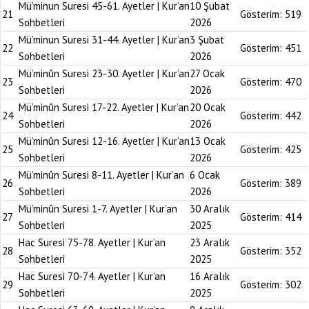
Mü’minun Suresi 45-61. Ayetler | Kur’an
10 Şubat
21
Gösterim:
519
Sohbetleri
2026
Mü’minun Suresi 31-44. Ayetler | Kur’an
3 Şubat
22
Gösterim:
451
Sohbetleri
2026
Mü’minûn Suresi 23-30. Ayetler | Kur’an
27 Ocak
23
Gösterim:
470
Sohbetleri
2026
Mü’minûn Suresi 17-22. Ayetler | Kur’an
20 Ocak
24
Gösterim:
442
Sohbetleri
2026
Mü’minûn Suresi 12-16. Ayetler | Kur’an
13 Ocak
25
Gösterim:
425
Sohbetleri
2026
Mü’minûn Suresi 8-11. Ayetler | Kur’an
6 Ocak
26
Gösterim:
389
Sohbetleri
2026
Mü’minûn Suresi 1-7. Ayetler | Kur’an
30 Aralık
27
Gösterim:
414
Sohbetleri
2025
Hac Suresi 75-78. Ayetler | Kur’an
23 Aralık
28
Gösterim:
352
Sohbetleri
2025
Hac Suresi 70-74. Ayetler | Kur’an
16 Aralık
29
Gösterim:
302
Sohbetleri
2025