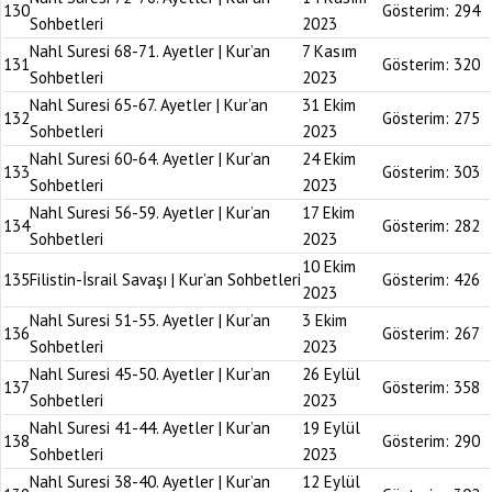
130
Gösterim:
294
Sohbetleri
2023
Nahl Suresi 68-71. Ayetler | Kur’an
7 Kasım
131
Gösterim:
320
Sohbetleri
2023
Nahl Suresi 65-67. Ayetler | Kur’an
31 Ekim
132
Gösterim:
275
Sohbetleri
2023
Nahl Suresi 60-64. Ayetler | Kur’an
24 Ekim
133
Gösterim:
303
Sohbetleri
2023
Nahl Suresi 56-59. Ayetler | Kur’an
17 Ekim
134
Gösterim:
282
Sohbetleri
2023
10 Ekim
135
Filistin-İsrail Savaşı | Kur’an Sohbetleri
Gösterim:
426
2023
Nahl Suresi 51-55. Ayetler | Kur’an
3 Ekim
136
Gösterim:
267
Sohbetleri
2023
Nahl Suresi 45-50. Ayetler | Kur’an
26 Eylül
137
Gösterim:
358
Sohbetleri
2023
Nahl Suresi 41-44. Ayetler | Kur’an
19 Eylül
138
Gösterim:
290
Sohbetleri
2023
Nahl Suresi 38-40. Ayetler | Kur’an
12 Eylül