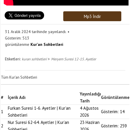
Mp3 İndir
31 Aralık 2024 tarihinde yayınlandı.
Gösterim:
513
görüntülenme
Kur'an Sohbetleri
Etiketleri:
>
kuran sohbetleri
Meryem Suresi 12-15. Ayetler
Tüm Kur'an Sohbetleri
Yayınladığı
#
İçerik Adı
Görüntülenme
Tarih
Furkan Suresi 1-6. Ayetler | Kur’an
4 Ağustos
1
Gösterim:
14
Sohbetleri
2026
Nur Suresi 62-64. Ayetler | Kur’an
23 Haziran
2
Gösterim:
259
Sohbetleri
2026