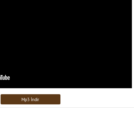
Bağlantıyı Gönderin
[recaptcha]
Mp3 İndir