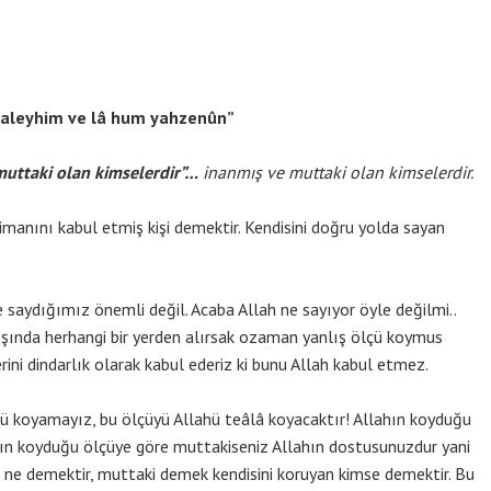
un aleyhim ve lâ hum yahzenûn”
 muttaki olan kimselerdir”…
inanmış ve muttaki olan kimselerdir.
imanını kabul etmiş kişi demektir. Kendisini doğru yolda sayan
 saydığımız önemli değil. Acaba Allah ne sayıyor öyle değilmi..
 dışında herhangi bir yerden alırsak ozaman yanlış ölçü koymus
erini dindarlık olarak kabul ederiz ki bunu Allah kabul etmez.
ü koyamayız, bu ölçüyü Allahü teâlâ koyacaktır! Allahın koyduğu
ın koyduğu ölçüye göre muttakiseniz Allahın dostusunuzdur yani
i ne demektir, muttaki demek kendisini koruyan kimse demektir. Bu