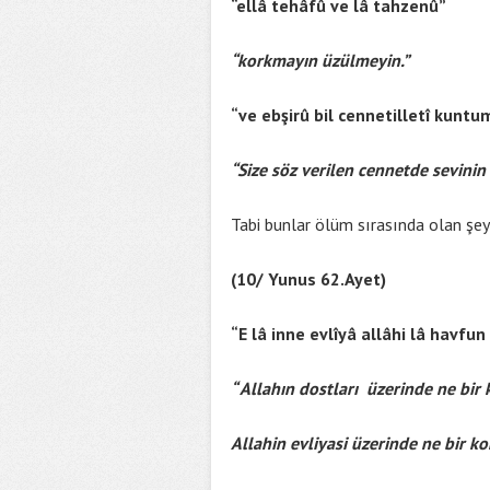
“ellâ tehâfû ve lâ tahzenû”
“korkmayın üzülmeyin.”
“ve ebşirû bil cennetilletî kunt
“Size söz verilen cennetde sevinin d
Tabi bunlar ölüm sırasında olan şeyle
(10/ Yunus 62.Ayet)
“E lâ inne evlîyâ allâhi lâ havf
“ Allahın dostları üzerinde ne bir
Allahin evliyasi üzerinde ne bir k