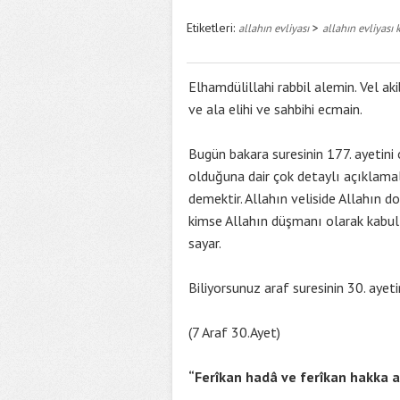
Etiketleri:
>
allahın evliyası
allahın evliyası 
Elhamdülillahi rabbil alemin. Vel 
ve ala elihi ve sahbihi ecmain.
Bugün bakara suresinin 177. ayetini 
olduğuna dair çok detaylı açıklamal
demektir. Allahın veliside Allahın d
kimse Allahın düşmanı olarak kabul
sayar.
Biliyorsunuz araf suresinin 30. ayeti
(7 Araf 30.Ayet)
“Ferîkan hadâ ve ferîkan hakka 