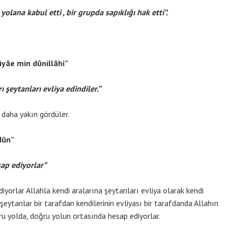
olana kabul etti , bir grupda sapıklığı hak etti”.
yâe min dûnillâhi”
ı şeytanları evliya edindiler.”
 daha yakın gördüler.
dûn”
sap ediyorlar”
diyorlar Allahla kendi aralarına şeytanları evliya olarak kendi
şeytanlar bir tarafdan kendilerinin evliyası bir tarafdanda Allahın
ğru yolda, doğru yolun ortasında hesap ediyorlar.