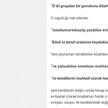
“O iki grupdan bir gurubunu Allah y
O sapıklığı hak edenler.
“innehumuttehazûş şeyâtîne evli
“Allah la kendi aralarına koyduklar
Yani şeytanları kendilerine Allahdan
“ve yahsebûne ennehum muhte
“ve kendilerini muhtedi olarak he
yani kendilerini doğru yolda hesap e
evliyalari olarak koydukları halde o 
evliyası oluyor. Ve kendilerinide do