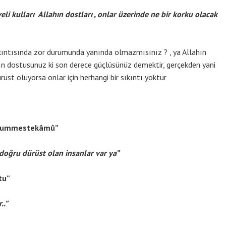
li kulları Allahın dostları , onlar üzerinde ne bir korku olacak
sıkıntısında zor durumunda yanında olmazmısınız ? , ya Allahın
n dostusunuz ki son derece güçlüsünüz demektir, gerçekden yani
rüst oluyorsa onlar için herhangi bir sıkıntı yoktur
u summestekâmû”
doğru dürüst olan insanlar var ya”
tu”
..”