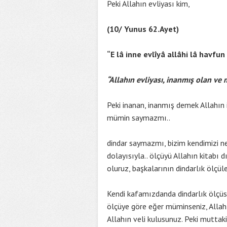
Peki Allahın evliyası kim,
(10/ Yunus 62.Ayet)
“E lâ inne evlîyâ allâhi lâ havf
“Allahın evliyası, inanmış olan ve
Peki inanan, inanmış demek Allahın 
mümin saymazmı..
dindar saymazmı, bizim kendimizi ne
dolayısıyla.. ölçüyü Allahın kitabı
oluruz, başkalarının dindarlık ölçül
Kendi kafamızdanda dindarlık ölçüs
ölçüye göre eğer müminseniz, Allah
Allahın veli kulusunuz. Peki muttak