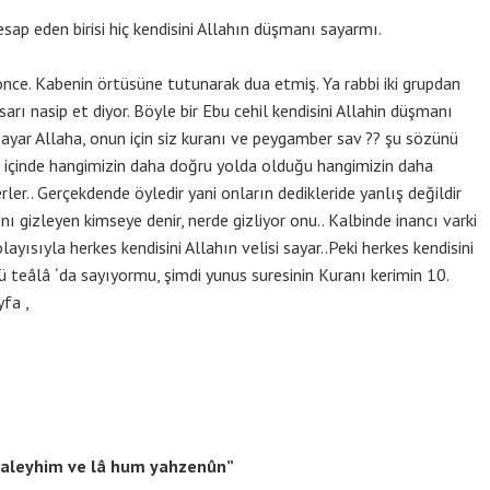
sap eden birisi hiç kendisini Allahın düşmanı sayarmı.
nce. Kabenin örtüsüne tutunarak dua etmiş. Ya rabbi iki grupdan
arı nasip et diyor. Böyle bir Ebu cehil kendisini Allahin düşmanı
sayar Allaha, onun için siz kuranı ve peygamber sav ?? şu sözünü
i içinde hangimizin daha doğru yolda olduğu hangimizin daha
ler.. Gerçekdende öyledir yani onların dedikleride yanlış değildir
cını gizleyen kimseye denir, nerde gizliyor onu.. Kalbinde inancı varki
ayısıyla herkes kendisini Allahın velisi sayar..Peki herkes kendisini
ü teâlâ ´da sayıyormu, şimdi yunus suresinin Kuranı kerimin 10.
yfa ,
un aleyhim ve lâ hum yahzenûn”