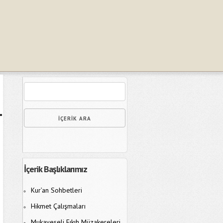
İçerik Başlıklarımız
Kur’an Sohbetleri
Hikmet Çalışmaları
Mukayeseli Fıkıh Müzakereleri