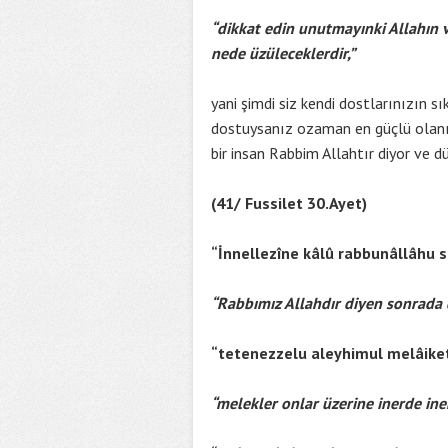
“dikkat edin unutmayınki Allahın ve
nede üzüleceklerdir,”
yani şimdi siz kendi dostlarınızın 
dostuysanız ozaman en güçlü olanı
bir insan Rabbim Allahtır diyor ve dü
(41/ Fussilet 30.Ayet)
“İnnellezîne kâlû rabbunâllâh
“Rabbımız Allahdır diyen sonrada 
“tetenezzelu aleyhimul melâike
“melekler onlar üzerine inerde iner