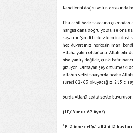
Kendilerini doğru yolun ortasında he
Ebu cehil bedir savasına çıkmadan ö
hangisi daha doğru yolda ise ona bas
sayarmı. Şimdi herkez kendini dost 
hep duyarsınız, herkesin imanı kend
Allaha yakın olduğunu Allah bilir der
niye yanlış değildir, çünki kafir inan
gizliyor.. Olmayan şey örtülmezki dol
Allahın velisi sayıyorda acaba Allah
suresi 62- 63 okuyacağız, 215 ci sa
burda Allahü teâlâ söyle buyuruyor;
(10/ Yunus 62.Ayet)
“E lâ inne evlîyâ allâhi lâ havf