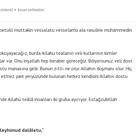
>
kimlerdir
kuran sohbetleri
akibetülil müttakin vessalatü vesselamü ala rasuline muhammedin
okuyayacağız, burda Allahu tealanın veli kullarının kimler
ar var. Onu inşallah hep beraber göreceğiz. Biliyorsunuz veli dost
ostu manasına gelir. Bunun zıttı ne olur. Allahın düşmanı olur. Hiç
 etmez yani yeryüzünde bulunan herkez kendisini Allahın dostu
nde Allahü teâlâ insanları iki gruba ayırıyor. Estağzubillah
aleyhimud dalâletu,”