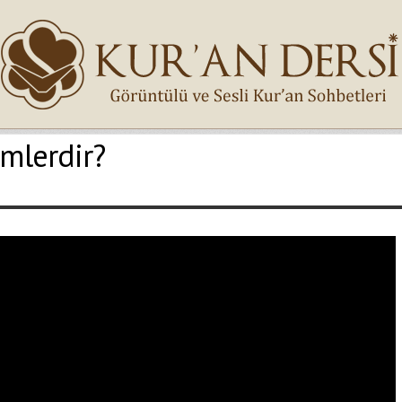
imlerdir?
İsminiz (*)
Epostanız (*)
Yaşadığınız Hatanın Ayrıntıları