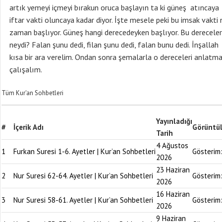
Tüm Kur'an Sohbetleri
Yayınladığı
#
İçerik Adı
Görüntü
Tarih
4 Ağustos
1
Furkan Suresi 1-6. Ayetler | Kur’an Sohbetleri
Gösterim
2026
23 Haziran
2
Nur Suresi 62-64. Ayetler | Kur’an Sohbetleri
Gösterim
2026
16 Haziran
3
Nur Suresi 58-61. Ayetler | Kur’an Sohbetleri
Gösterim
2026
9 Haziran