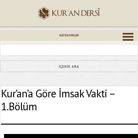
İsminiz (*)
KATEGORILER
Epostanız (*)
Kur’an’a Göre İmsak Vakti –
Yaşadığınız Hatanın Ayrıntıları
1.Bölüm
Bağlantıyı Gönderin