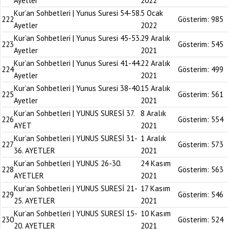
Ayetler
2022
Kur’an Sohbetleri | Yunus Suresi 54-58.
5 Ocak
222
Gösterim:
985
Ayetler
2022
Kur’an Sohbetleri | Yunus Suresi 45-53.
29 Aralık
223
Gösterim:
545
Ayetler
2021
Kur’an Sohbetleri | Yunus Suresi 41-44.
22 Aralık
224
Gösterim:
499
Ayetler
2021
Kur’an Sohbetleri | Yunus Suresi 38-40.
15 Aralık
225
Gösterim:
561
Ayetler
2021
Kur’an Sohbetleri | YUNUS SURESİ 37.
8 Aralık
226
Gösterim:
554
AYET
2021
Kur’an Sohbetleri | YUNUS SURESİ 31-
1 Aralık
227
Gösterim:
573
36. AYETLER
2021
Kur’an Sohbetleri | YUNUS 26-30.
24 Kasım
228
Gösterim:
563
AYETLER
2021
Kur’an Sohbetleri | YUNUS SURESİ 21-
17 Kasım
229
Gösterim:
546
25. AYETLER
2021
Kur’an Sohbetleri | YUNUS SURESİ 15-
10 Kasım
230
Gösterim:
524
20. AYETLER
2021