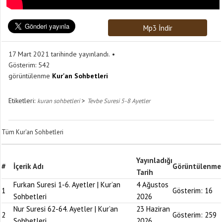
Mp3 İndir
17 Mart 2021 tarihinde yayınlandı.
Gösterim:
542
görüntülenme
Kur'an Sohbetleri
Etiketleri:
>
kuran sohbetleri
Tevbe Suresi 5-8 Ayetler
Tüm Kur'an Sohbetleri
Yayınladığı
#
İçerik Adı
Görüntülenme
Tarih
Furkan Suresi 1-6. Ayetler | Kur’an
4 Ağustos
1
Gösterim:
16
Sohbetleri
2026
Nur Suresi 62-64. Ayetler | Kur’an
23 Haziran
2
Gösterim:
259
Sohbetleri
2026