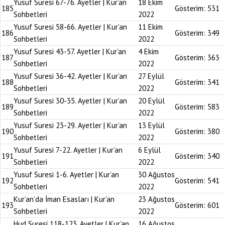
Yusuf Suresi 67-76. Ayetler | Kur’an
18 Ekim
185
Gösterim:
531
Sohbetleri
2022
Yusuf Suresi 58-66. Ayetler | Kur’an
11 Ekim
186
Gösterim:
349
Sohbetleri
2022
Yusuf Suresi 43-57. Ayetler | Kur’an
4 Ekim
187
Gösterim:
363
Sohbetleri
2022
Yusuf Suresi 36-42. Ayetler | Kur’an
27 Eylül
188
Gösterim:
341
Sohbetleri
2022
Yusuf Suresi 30-35. Ayetler | Kur’an
20 Eylül
189
Gösterim:
583
Sohbetleri
2022
Yusuf Suresi 23-29. Ayetler | Kur’an
13 Eylül
190
Gösterim:
380
Sohbetleri
2022
Yusuf Suresi 7-22. Ayetler | Kur’an
6 Eylül
191
Gösterim:
340
Sohbetleri
2022
Yusuf Suresi 1-6. Ayetler | Kur’an
30 Ağustos
192
Gösterim:
541
Sohbetleri
2022
Kur’an’da İman Esasları | Kur’an
23 Ağustos
193
Gösterim:
601
Sohbetleri
2022
Hud Suresi 118-123. Ayetler | Kur’an
16 Ağustos