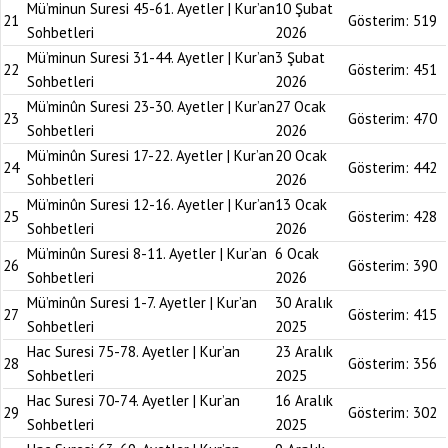
Mü’minun Suresi 45-61. Ayetler | Kur’an
10 Şubat
21
Gösterim:
519
Sohbetleri
2026
Mü’minun Suresi 31-44. Ayetler | Kur’an
3 Şubat
22
Gösterim:
451
Sohbetleri
2026
Mü’minûn Suresi 23-30. Ayetler | Kur’an
27 Ocak
23
Gösterim:
470
Sohbetleri
2026
Mü’minûn Suresi 17-22. Ayetler | Kur’an
20 Ocak
24
Gösterim:
442
Sohbetleri
2026
Mü’minûn Suresi 12-16. Ayetler | Kur’an
13 Ocak
25
Gösterim:
428
Sohbetleri
2026
Mü’minûn Suresi 8-11. Ayetler | Kur’an
6 Ocak
26
Gösterim:
390
Sohbetleri
2026
Mü’minûn Suresi 1-7. Ayetler | Kur’an
30 Aralık
27
Gösterim:
415
Sohbetleri
2025
Hac Suresi 75-78. Ayetler | Kur’an
23 Aralık
28
Gösterim:
356
Sohbetleri
2025
Hac Suresi 70-74. Ayetler | Kur’an
16 Aralık
29
Gösterim:
302
Sohbetleri
2025