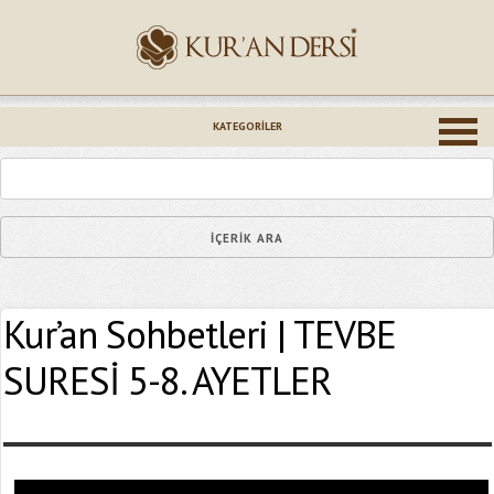
İsminiz (*)
KATEGORILER
Epostanız (*)
Kur’an Sohbetleri | TEVBE
Yaşadığınız Hatanın Ayrıntıları
SURESİ 5-8. AYETLER
Bağlantıyı Gönderin