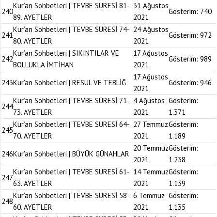
Kur’an Sohbetleri | TEVBE SURESİ 81-
31 Ağustos
240
Gösterim:
740
89. AYETLER
2021
Kur’an Sohbetleri | TEVBE SURESİ 74-
24 Ağustos
241
Gösterim:
972
80. AYETLER
2021
Kur’an Sohbetleri | SIKINTILAR VE
17 Ağustos
242
Gösterim:
989
BOLLUKLA İMTİHAN
2021
17 Ağustos
243
Kur’an Sohbetleri | RESUL VE TEBLİĞ
Gösterim:
946
2021
Kur’an Sohbetleri | TEVBE SURESİ 71-
4 Ağustos
Gösterim:
244
73. AYETLER
2021
1.371
Kur’an Sohbetleri | TEVBE SURESİ 64-
27 Temmuz
Gösterim:
245
70. AYETLER
2021
1.189
20 Temmuz
Gösterim:
246
Kur’an Sohbetleri | BÜYÜK GÜNAHLAR
2021
1.238
Kur’an Sohbetleri | TEVBE SURESİ 61-
14 Temmuz
Gösterim:
247
63. AYETLER
2021
1.139
Kur’an Sohbetleri | TEVBE SURESİ 58-
6 Temmuz
Gösterim:
248
60. AYETLER
2021
1.135