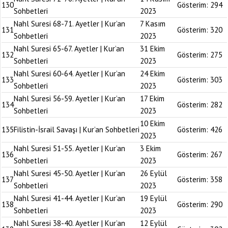
130
Gösterim:
294
Sohbetleri
2023
Nahl Suresi 68-71. Ayetler | Kur’an
7 Kasım
131
Gösterim:
320
Sohbetleri
2023
Nahl Suresi 65-67. Ayetler | Kur’an
31 Ekim
132
Gösterim:
275
Sohbetleri
2023
Nahl Suresi 60-64. Ayetler | Kur’an
24 Ekim
133
Gösterim:
303
Sohbetleri
2023
Nahl Suresi 56-59. Ayetler | Kur’an
17 Ekim
134
Gösterim:
282
Sohbetleri
2023
10 Ekim
135
Filistin-İsrail Savaşı | Kur’an Sohbetleri
Gösterim:
426
2023
Nahl Suresi 51-55. Ayetler | Kur’an
3 Ekim
136
Gösterim:
267
Sohbetleri
2023
Nahl Suresi 45-50. Ayetler | Kur’an
26 Eylül
137
Gösterim:
358
Sohbetleri
2023
Nahl Suresi 41-44. Ayetler | Kur’an
19 Eylül
138
Gösterim:
290
Sohbetleri
2023
Nahl Suresi 38-40. Ayetler | Kur’an
12 Eylül