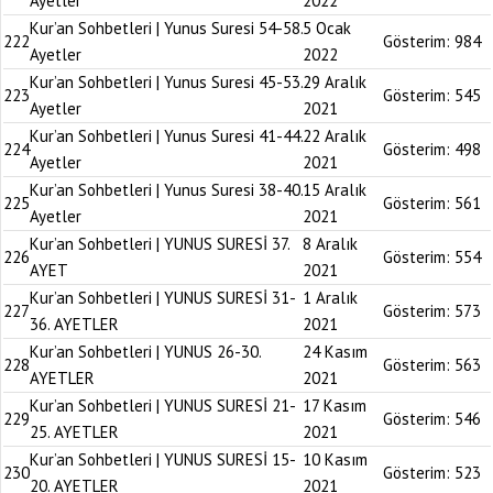
Ayetler
2022
Kur’an Sohbetleri | Yunus Suresi 54-58.
5 Ocak
222
Gösterim:
984
Ayetler
2022
Kur’an Sohbetleri | Yunus Suresi 45-53.
29 Aralık
223
Gösterim:
545
Ayetler
2021
Kur’an Sohbetleri | Yunus Suresi 41-44.
22 Aralık
224
Gösterim:
498
Ayetler
2021
Kur’an Sohbetleri | Yunus Suresi 38-40.
15 Aralık
225
Gösterim:
561
Ayetler
2021
Kur’an Sohbetleri | YUNUS SURESİ 37.
8 Aralık
226
Gösterim:
554
AYET
2021
Kur’an Sohbetleri | YUNUS SURESİ 31-
1 Aralık
227
Gösterim:
573
36. AYETLER
2021
Kur’an Sohbetleri | YUNUS 26-30.
24 Kasım
228
Gösterim:
563
AYETLER
2021
Kur’an Sohbetleri | YUNUS SURESİ 21-
17 Kasım
229
Gösterim:
546
25. AYETLER
2021
Kur’an Sohbetleri | YUNUS SURESİ 15-
10 Kasım
230
Gösterim:
523
20. AYETLER
2021