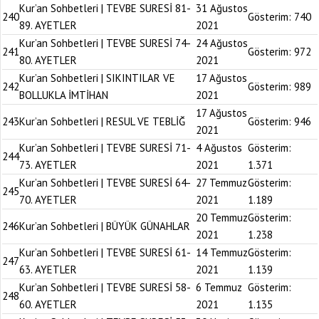
Kur’an Sohbetleri | TEVBE SURESİ 81-
31 Ağustos
240
Gösterim:
740
89. AYETLER
2021
Kur’an Sohbetleri | TEVBE SURESİ 74-
24 Ağustos
241
Gösterim:
972
80. AYETLER
2021
Kur’an Sohbetleri | SIKINTILAR VE
17 Ağustos
242
Gösterim:
989
BOLLUKLA İMTİHAN
2021
17 Ağustos
243
Kur’an Sohbetleri | RESUL VE TEBLİĞ
Gösterim:
946
2021
Kur’an Sohbetleri | TEVBE SURESİ 71-
4 Ağustos
Gösterim:
244
73. AYETLER
2021
1.371
Kur’an Sohbetleri | TEVBE SURESİ 64-
27 Temmuz
Gösterim:
245
70. AYETLER
2021
1.189
20 Temmuz
Gösterim:
246
Kur’an Sohbetleri | BÜYÜK GÜNAHLAR
2021
1.238
Kur’an Sohbetleri | TEVBE SURESİ 61-
14 Temmuz
Gösterim:
247
63. AYETLER
2021
1.139
Kur’an Sohbetleri | TEVBE SURESİ 58-
6 Temmuz
Gösterim:
248
60. AYETLER
2021
1.135