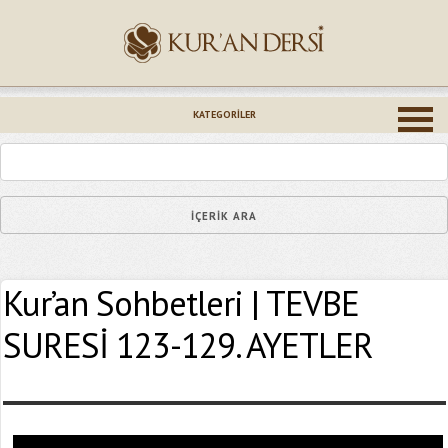
İsminiz (*)
KATEGORILER
Epostanız (*)
Kur’an Sohbetleri | TEVBE
Yaşadığınız Hatanın Ayrıntıları
SURESİ 123-129. AYETLER
Bağlantıyı Gönderin