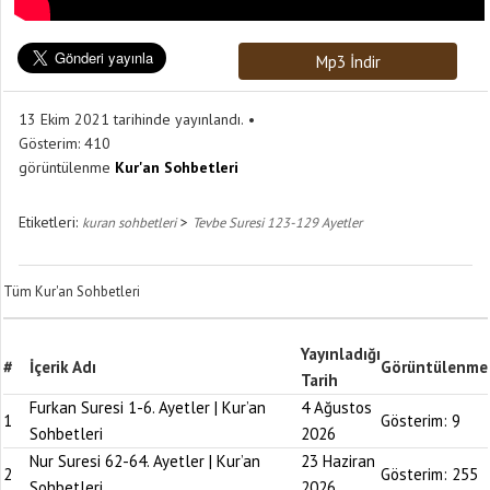
Mp3 İndir
13 Ekim 2021 tarihinde yayınlandı.
Gösterim:
410
görüntülenme
Kur'an Sohbetleri
Etiketleri:
>
kuran sohbetleri
Tevbe Suresi 123-129 Ayetler
Tüm Kur'an Sohbetleri
Yayınladığı
#
İçerik Adı
Görüntülenme
Tarih
Furkan Suresi 1-6. Ayetler | Kur’an
4 Ağustos
1
Gösterim:
9
Sohbetleri
2026
Nur Suresi 62-64. Ayetler | Kur’an
23 Haziran
2
Gösterim:
255
Sohbetleri
2026