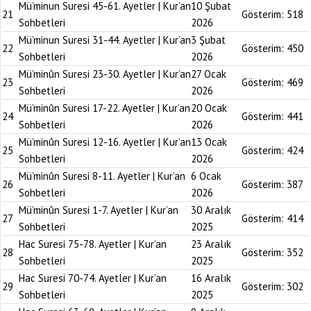
Mü’minun Suresi 45-61. Ayetler | Kur’an
10 Şubat
21
Gösterim:
518
Sohbetleri
2026
Mü’minun Suresi 31-44. Ayetler | Kur’an
3 Şubat
22
Gösterim:
450
Sohbetleri
2026
Mü’minûn Suresi 23-30. Ayetler | Kur’an
27 Ocak
23
Gösterim:
469
Sohbetleri
2026
Mü’minûn Suresi 17-22. Ayetler | Kur’an
20 Ocak
24
Gösterim:
441
Sohbetleri
2026
Mü’minûn Suresi 12-16. Ayetler | Kur’an
13 Ocak
25
Gösterim:
424
Sohbetleri
2026
Mü’minûn Suresi 8-11. Ayetler | Kur’an
6 Ocak
26
Gösterim:
387
Sohbetleri
2026
Mü’minûn Suresi 1-7. Ayetler | Kur’an
30 Aralık
27
Gösterim:
414
Sohbetleri
2025
Hac Suresi 75-78. Ayetler | Kur’an
23 Aralık
28
Gösterim:
352
Sohbetleri
2025
Hac Suresi 70-74. Ayetler | Kur’an
16 Aralık
29
Gösterim:
302
Sohbetleri
2025