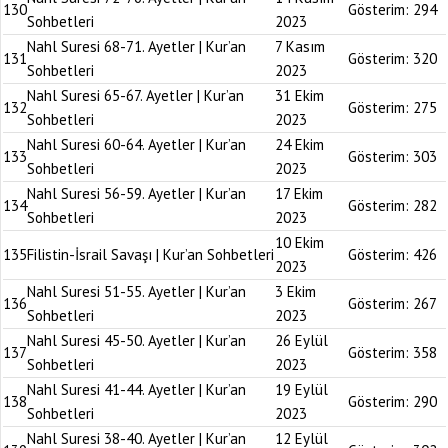
130
Gösterim:
294
Sohbetleri
2023
Nahl Suresi 68-71. Ayetler | Kur’an
7 Kasım
131
Gösterim:
320
Sohbetleri
2023
Nahl Suresi 65-67. Ayetler | Kur’an
31 Ekim
132
Gösterim:
275
Sohbetleri
2023
Nahl Suresi 60-64. Ayetler | Kur’an
24 Ekim
133
Gösterim:
303
Sohbetleri
2023
Nahl Suresi 56-59. Ayetler | Kur’an
17 Ekim
134
Gösterim:
282
Sohbetleri
2023
10 Ekim
135
Filistin-İsrail Savaşı | Kur’an Sohbetleri
Gösterim:
426
2023
Nahl Suresi 51-55. Ayetler | Kur’an
3 Ekim
136
Gösterim:
267
Sohbetleri
2023
Nahl Suresi 45-50. Ayetler | Kur’an
26 Eylül
137
Gösterim:
358
Sohbetleri
2023
Nahl Suresi 41-44. Ayetler | Kur’an
19 Eylül
138
Gösterim:
290
Sohbetleri
2023
Nahl Suresi 38-40. Ayetler | Kur’an
12 Eylül