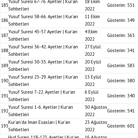
Yusuf Suresi 67-76. Ayetler | Kur’an
18 Ekim
185
Gösterim:
531
Sohbetleri
2022
Yusuf Suresi 58-66. Ayetler | Kur’an
11 Ekim
186
Gösterim:
349
Sohbetleri
2022
Yusuf Suresi 43-57. Ayetler | Kur’an
4 Ekim
187
Gösterim:
363
Sohbetleri
2022
Yusuf Suresi 36-42. Ayetler | Kur’an
27 Eylül
188
Gösterim:
341
Sohbetleri
2022
Yusuf Suresi 30-35. Ayetler | Kur’an
20 Eylül
189
Gösterim:
583
Sohbetleri
2022
Yusuf Suresi 23-29. Ayetler | Kur’an
13 Eylül
190
Gösterim:
380
Sohbetleri
2022
Yusuf Suresi 7-22. Ayetler | Kur’an
6 Eylül
191
Gösterim:
340
Sohbetleri
2022
Yusuf Suresi 1-6. Ayetler | Kur’an
30 Ağustos
192
Gösterim:
541
Sohbetleri
2022
Kur’an’da İman Esasları | Kur’an
23 Ağustos
193
Gösterim:
601
Sohbetleri
2022
Hud Suresi 118-123. Ayetler | Kur’an
16 Ağustos