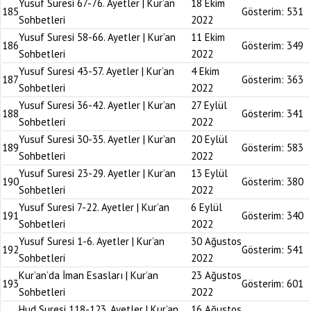
Yusuf Suresi 67-76. Ayetler | Kur’an
18 Ekim
185
Gösterim:
531
Sohbetleri
2022
Yusuf Suresi 58-66. Ayetler | Kur’an
11 Ekim
186
Gösterim:
349
Sohbetleri
2022
Yusuf Suresi 43-57. Ayetler | Kur’an
4 Ekim
187
Gösterim:
363
Sohbetleri
2022
Yusuf Suresi 36-42. Ayetler | Kur’an
27 Eylül
188
Gösterim:
341
Sohbetleri
2022
Yusuf Suresi 30-35. Ayetler | Kur’an
20 Eylül
189
Gösterim:
583
Sohbetleri
2022
Yusuf Suresi 23-29. Ayetler | Kur’an
13 Eylül
190
Gösterim:
380
Sohbetleri
2022
Yusuf Suresi 7-22. Ayetler | Kur’an
6 Eylül
191
Gösterim:
340
Sohbetleri
2022
Yusuf Suresi 1-6. Ayetler | Kur’an
30 Ağustos
192
Gösterim:
541
Sohbetleri
2022
Kur’an’da İman Esasları | Kur’an
23 Ağustos
193
Gösterim:
601
Sohbetleri
2022
Hud Suresi 118-123. Ayetler | Kur’an
16 Ağustos