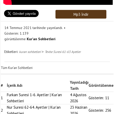
Mp3 İndir
14 Temmuz 2021 tarihinde yayınlandı.
Gösterim:
1.139
görüntülenme
Kur'an Sohbetleri
Etiketleri:
>
kuran sohbetleri
Tevbe Suresi 61-63 Ayetler
Tüm Kur'an Sohbetleri
Yayınladığı
#
İçerik Adı
Görüntülenme
Tarih
Furkan Suresi 1-6. Ayetler | Kur’an
4 Ağustos
1
Gösterim:
11
Sohbetleri
2026
Nur Suresi 62-64. Ayetler | Kur’an
23 Haziran
2
Gösterim:
256
Sohbetleri
2026