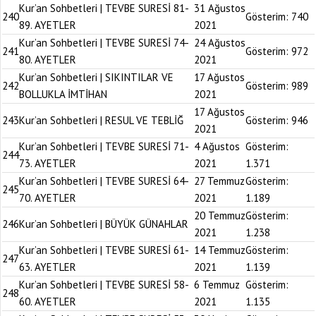
Kur’an Sohbetleri | TEVBE SURESİ 81-
31 Ağustos
240
Gösterim:
740
89. AYETLER
2021
Kur’an Sohbetleri | TEVBE SURESİ 74-
24 Ağustos
241
Gösterim:
972
80. AYETLER
2021
Kur’an Sohbetleri | SIKINTILAR VE
17 Ağustos
242
Gösterim:
989
BOLLUKLA İMTİHAN
2021
17 Ağustos
243
Kur’an Sohbetleri | RESUL VE TEBLİĞ
Gösterim:
946
2021
Kur’an Sohbetleri | TEVBE SURESİ 71-
4 Ağustos
Gösterim:
244
73. AYETLER
2021
1.371
Kur’an Sohbetleri | TEVBE SURESİ 64-
27 Temmuz
Gösterim:
245
70. AYETLER
2021
1.189
20 Temmuz
Gösterim:
246
Kur’an Sohbetleri | BÜYÜK GÜNAHLAR
2021
1.238
Kur’an Sohbetleri | TEVBE SURESİ 61-
14 Temmuz
Gösterim:
247
63. AYETLER
2021
1.139
Kur’an Sohbetleri | TEVBE SURESİ 58-
6 Temmuz
Gösterim:
248
60. AYETLER
2021
1.135