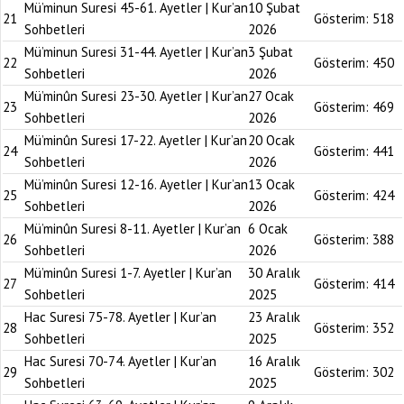
Mü’minun Suresi 45-61. Ayetler | Kur’an
10 Şubat
21
Gösterim:
518
Sohbetleri
2026
Mü’minun Suresi 31-44. Ayetler | Kur’an
3 Şubat
22
Gösterim:
450
Sohbetleri
2026
Mü’minûn Suresi 23-30. Ayetler | Kur’an
27 Ocak
23
Gösterim:
469
Sohbetleri
2026
Mü’minûn Suresi 17-22. Ayetler | Kur’an
20 Ocak
24
Gösterim:
441
Sohbetleri
2026
Mü’minûn Suresi 12-16. Ayetler | Kur’an
13 Ocak
25
Gösterim:
424
Sohbetleri
2026
Mü’minûn Suresi 8-11. Ayetler | Kur’an
6 Ocak
26
Gösterim:
388
Sohbetleri
2026
Mü’minûn Suresi 1-7. Ayetler | Kur’an
30 Aralık
27
Gösterim:
414
Sohbetleri
2025
Hac Suresi 75-78. Ayetler | Kur’an
23 Aralık
28
Gösterim:
352
Sohbetleri
2025
Hac Suresi 70-74. Ayetler | Kur’an
16 Aralık
29
Gösterim:
302
Sohbetleri
2025