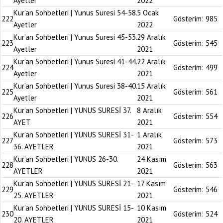
Ayetler
2022
Kur’an Sohbetleri | Yunus Suresi 54-58.
5 Ocak
222
Gösterim:
985
Ayetler
2022
Kur’an Sohbetleri | Yunus Suresi 45-53.
29 Aralık
223
Gösterim:
545
Ayetler
2021
Kur’an Sohbetleri | Yunus Suresi 41-44.
22 Aralık
224
Gösterim:
499
Ayetler
2021
Kur’an Sohbetleri | Yunus Suresi 38-40.
15 Aralık
225
Gösterim:
561
Ayetler
2021
Kur’an Sohbetleri | YUNUS SURESİ 37.
8 Aralık
226
Gösterim:
554
AYET
2021
Kur’an Sohbetleri | YUNUS SURESİ 31-
1 Aralık
227
Gösterim:
573
36. AYETLER
2021
Kur’an Sohbetleri | YUNUS 26-30.
24 Kasım
228
Gösterim:
563
AYETLER
2021
Kur’an Sohbetleri | YUNUS SURESİ 21-
17 Kasım
229
Gösterim:
546
25. AYETLER
2021
Kur’an Sohbetleri | YUNUS SURESİ 15-
10 Kasım
230
Gösterim:
524
20. AYETLER
2021