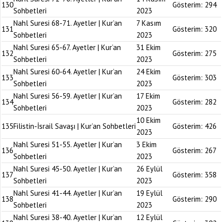
130
Gösterim:
294
Sohbetleri
2023
Nahl Suresi 68-71. Ayetler | Kur’an
7 Kasım
131
Gösterim:
320
Sohbetleri
2023
Nahl Suresi 65-67. Ayetler | Kur’an
31 Ekim
132
Gösterim:
275
Sohbetleri
2023
Nahl Suresi 60-64. Ayetler | Kur’an
24 Ekim
133
Gösterim:
303
Sohbetleri
2023
Nahl Suresi 56-59. Ayetler | Kur’an
17 Ekim
134
Gösterim:
282
Sohbetleri
2023
10 Ekim
135
Filistin-İsrail Savaşı | Kur’an Sohbetleri
Gösterim:
426
2023
Nahl Suresi 51-55. Ayetler | Kur’an
3 Ekim
136
Gösterim:
267
Sohbetleri
2023
Nahl Suresi 45-50. Ayetler | Kur’an
26 Eylül
137
Gösterim:
358
Sohbetleri
2023
Nahl Suresi 41-44. Ayetler | Kur’an
19 Eylül
138
Gösterim:
290
Sohbetleri
2023
Nahl Suresi 38-40. Ayetler | Kur’an
12 Eylül