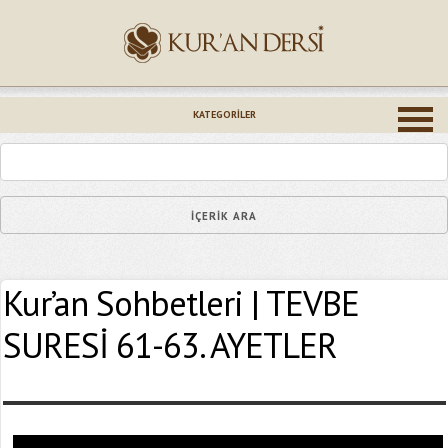
İsminiz (*)
KATEGORILER
Epostanız (*)
Kur’an Sohbetleri | TEVBE
Yaşadığınız Hatanın Ayrıntıları
SURESİ 61-63. AYETLER
Bağlantıyı Gönderin