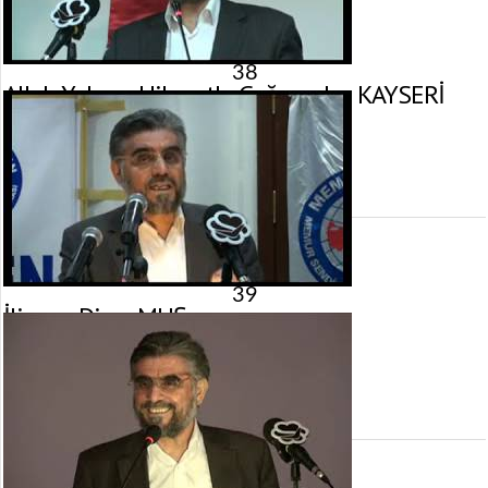
38
Allah Yoluna Hikmetle Çağırmak – KAYSERİ
17 Aralık 2011 tarihinde yayınlandı.
Gösterim:
4.603
görüntülenme
39
İlim ve Din – MUŞ
16 Aralık 2011 tarihinde yayınlandı.
Gösterim:
2.325
görüntülenme