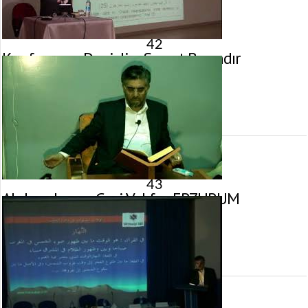
42
Konferans – Denizli – Servet Bayındır
26 Kasım 2011 tarihinde yayınlandı.
Gösterim:
3.334
görüntülenme
43
Abdurrahman Gazi Vakfı – ERZURUM
20 Haziran 2011 tarihinde yayınlandı.
Gösterim:
3.651
görüntülenme