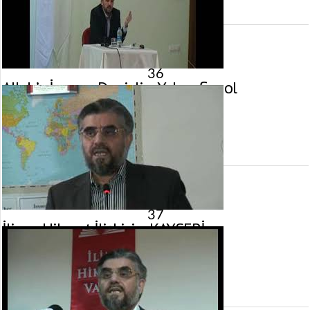
görüntülenme
36
Allah’a İman – Denizli – Yahya Şenol
28 Ocak 2012 tarihinde yayınlandı.
Gösterim:
5.008
görüntülenme
37
İlim – Hikmet İlişkisi – KAYSERİ
18 Aralık 2011 tarihinde yayınlandı.
Gösterim:
2.984
görüntülenme