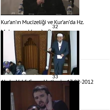
Kur’an’ın Mucizeliği ve Kur’an’da Hz.
32
Muhammed (s.a.v.) – Bursa
19 Şubat 2012 tarihinde yayınlandı.
Gösterim:
3.021
görüntülenme
33
Akabe Vakfı Cuma Hutbesi – 17-02-2012
17 Şubat 2012 tarihinde yayınlandı.
Gösterim:
3.634
görüntülenme