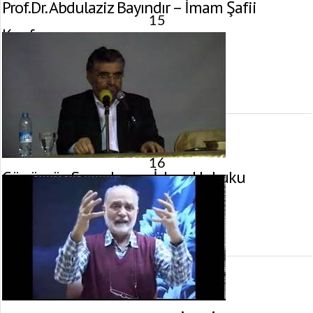
Prof.Dr. Abdulaziz Bayındır – İmam Şafii
15
Konferansı
30 Mart 2013 tarihinde yayınlandı.
Gösterim:
3.326
görüntülenme
16
Günümüz Sorunları ve İslam Hukuku
15 Mart 2013 tarihinde yayınlandı.
Gösterim:
3.122
görüntülenme