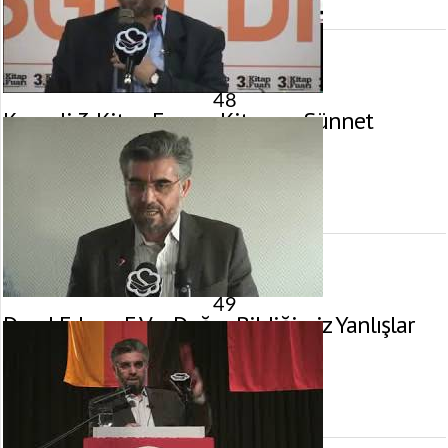
görüntülenme
48
Kocaeli 3. Kitap Fuarı – Kitap ve Sünnet
14 Mayıs 2011 tarihinde yayınlandı.
Gösterim:
2.637
görüntülenme
49
Darul Erkam E.V. – Doğru Bildiğimiz Yanlışlar
17 Nisan 2011 tarihinde yayınlandı.
Gösterim:
4.971
görüntülenme