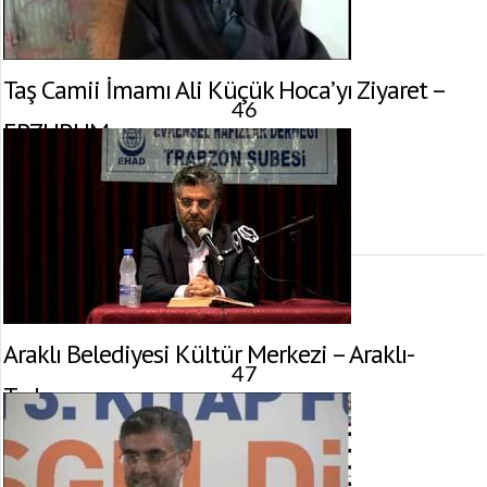
Taş Camii İmamı Ali Küçük Hoca’yı Ziyaret –
46
ERZURUM
20 Haziran 2011 tarihinde yayınlandı.
Gösterim:
4.173
görüntülenme
Araklı Belediyesi Kültür Merkezi – Araklı-
47
Trabzon
20 Haziran 2011 tarihinde yayınlandı.
Gösterim:
2.889