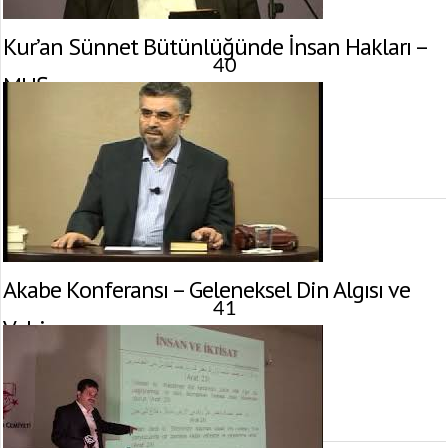
Kur’an Sünnet Bütünlüğünde İnsan Hakları –
40
MUŞ
15 Aralık 2011 tarihinde yayınlandı.
Gösterim:
2.477
görüntülenme
Akabe Konferansı – Geleneksel Din Algısı ve
41
Vahiy
8 Aralık 2011 tarihinde yayınlandı.
Gösterim:
4.203
görüntülenme