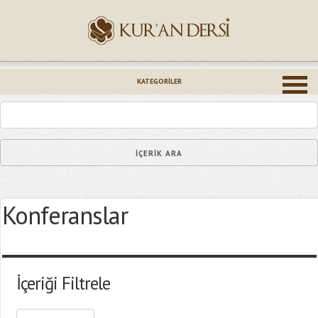
İsminiz (*)
KATEGORILER
Epostanız (*)
Konferanslar
Yaşadığınız Hatanın Ayrıntıları
İçeriği Filtrele
Bağlantıyı Gönderin