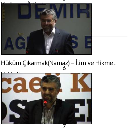
Kur’an ve İktisat
18 Mart 2014 tarihinde yayınlandı.
Gösterim:
3.345
görüntülenme
Hüküm Çıkarmak(Namaz) – İlim ve Hikmet
6
Vakfı, Sakarya
31 Ocak 2014 tarihinde yayınlandı.
Gösterim:
5.091
görüntülenme
7