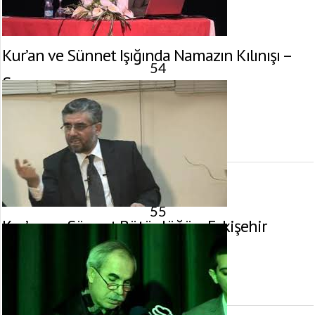
Kur’an ve Sünnet Işığında Namazın Kılınışı –
54
Samsun
21 Şubat 2011 tarihinde yayınlandı.
Gösterim:
5.673
görüntülenme
55
Kur’an ve Sünnet Bütünlüğü – Eskişehir
7 Ocak 2011 tarihinde yayınlandı.
Gösterim:
4.083
görüntülenme