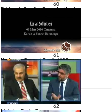
60
Eskişehir Camii – Cuma Hutbesi
5 Mart 2010 tarihinde yayınlandı.
Gösterim:
3.266
görüntülenme
61
Kur’an ve Sünnet Bütünlüğü
3 Mart 2010 tarihinde yayınlandı.
Gösterim:
4.081
görüntülenme
62
Malatya Beyin Fırtınası