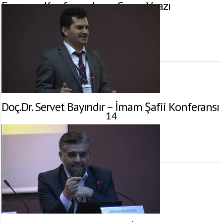
Erzurum Konferansları – Cuma Vaazı
3 Mayıs 2013 tarihinde yayınlandı.
Gösterim:
2.570
görüntülenme
Doç.Dr. Servet Bayındır – İmam Şafii Konferansı
14
30 Mart 2013 tarihinde yayınlandı.
Gösterim:
2.728
görüntülenme