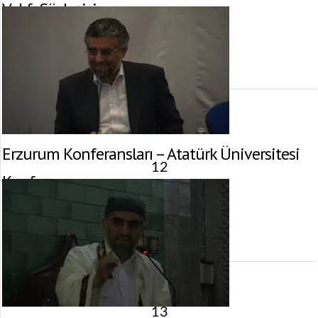
Vakfı Söyleşisi
3 Mayıs 2013 tarihinde yayınlandı.
Gösterim:
4.182
görüntülenme
Erzurum Konferansları – Atatürk Üniversitesi
12
Konferansı
3 Mayıs 2013 tarihinde yayınlandı.
Gösterim:
2.722
görüntülenme
13