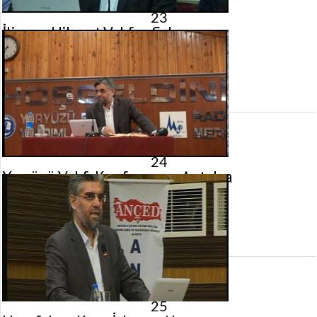
23
İlim ve Hikmet Vakfı – Sakarya
16 Kasım 2012 tarihinde yayınlandı.
Gösterim:
2.551
görüntülenme
24
Yeryüzü Vakfı Konferansı – Antalya
12 Kasım 2012 tarihinde yayınlandı.
Gösterim:
2.965
görüntülenme
25