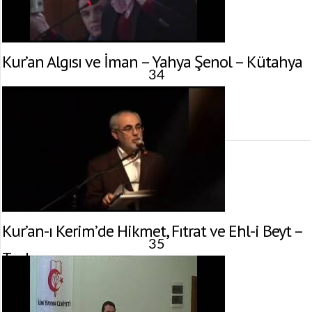
Kur’an Algısı ve İman – Yahya Şenol – Kütahya
34
17 Şubat 2012 tarihinde yayınlandı.
Gösterim:
3.578
görüntülenme
Kur’an-ı Kerim’de Hikmet, Fıtrat ve Ehl-i Beyt –
35
Tuzla
12 Şubat 2012 tarihinde yayınlandı.
Gösterim:
3.245