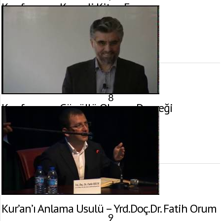
Konferans – Kocaeli Kitap Fuarı
12 Mayıs 2013 tarihinde yayınlandı.
Gösterim:
2.578
görüntülenme
8
Konferans – Gönüllü Okuma Derneği
11 Mayıs 2013 tarihinde yayınlandı.
Gösterim:
2.331
görüntülenme
Kur’an’ı Anlama Usulü – Yrd.Doç.Dr. Fatih Orum
9