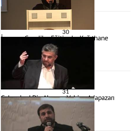
görüntülenme
30
İman ve Gençlik – Eğitimder Kağıthane
27 Nisan 2012 tarihinde yayınlandı.
Gösterim:
2.737
görüntülenme
31
Geleneksel Din Algısı ve Vahiy – Adapazarı
19 Şubat 2012 tarihinde yayınlandı.
Gösterim:
2.883
görüntülenme