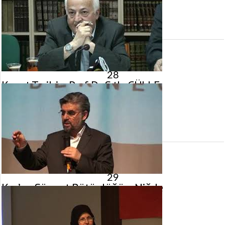
13 Mayıs 2012 tarihinde yayınlandı.
Gösterim:
2.561
görüntülenme
28
Kıraat Tarihi – Prof. Dr. Sıtkı GÜLLE
10 Mayıs 2012 tarihinde yayınlandı.
Gösterim:
3.766
görüntülenme
29
Kur’an Sünnet Bütünlüğü – Niğde
29 Nisan 2012 tarihinde yayınlandı.
Gösterim:
2.892