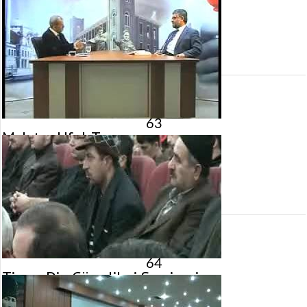
22 Şubat 2010 tarihinde yayınlandı.
Gösterim:
2.629
görüntülenme
63
Malatya Ufuk Tv
22 Şubat 2010 tarihinde yayınlandı.
Gösterim:
4.104
görüntülenme
64
Timav Din Görevlileri Semineri