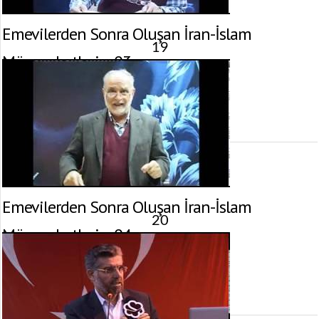
Emevilerden Sonra Oluşan İran-İslam
19
Münasebetleri – 03
7 Şubat 2013 tarihinde yayınlandı.
Gösterim:
2.218
görüntülenme
Emevilerden Sonra Oluşan İran-İslam
20
Münasebetleri – 04
7 Şubat 2013 tarihinde yayınlandı.
Gösterim:
2.450
görüntülenme