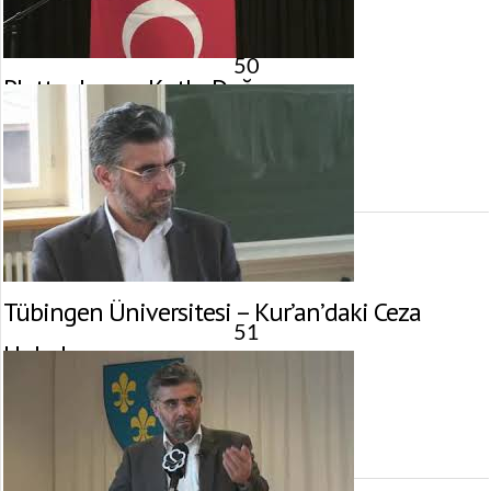
50
Plettenberg – Kutlu Doğum
17 Nisan 2011 tarihinde yayınlandı.
Gösterim:
2.980
görüntülenme
Tübingen Üniversitesi – Kur’an’daki Ceza
51
Hukuku
16 Nisan 2011 tarihinde yayınlandı.
Gösterim:
3.194
görüntülenme