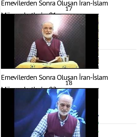
Emevilerden Sonra Oluşan İran-İslam
17
Münasebetleri – 01
7 Şubat 2013 tarihinde yayınlandı.
Gösterim:
3.872
görüntülenme
Emevilerden Sonra Oluşan İran-İslam
18
Münasebetleri – 02
7 Şubat 2013 tarihinde yayınlandı.
Gösterim:
2.415
görüntülenme