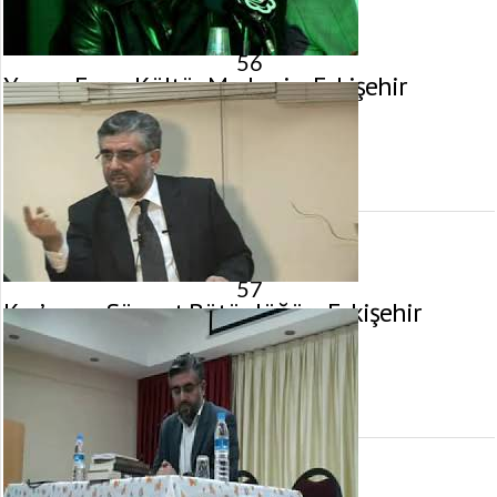
56
Yunus Emre Kültür Merkezi – Eskişehir
26 Aralık 2010 tarihinde yayınlandı.
Gösterim:
265
görüntülenme
57
Kur’an ve Sünnet Bütünlüğü – Eskişehir
25 Aralık 2010 tarihinde yayınlandı.
Gösterim:
2.739
görüntülenme