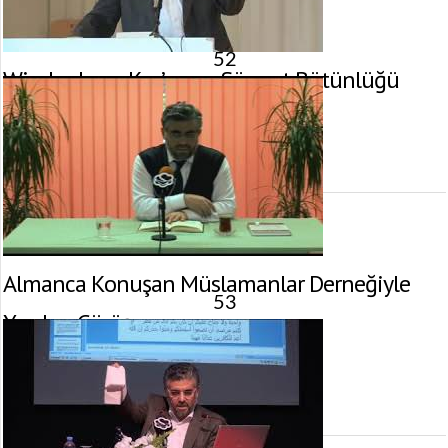
52
Wiesbaden – Kur’an ve Sünnet Bütünlüğü
16 Nisan 2011 tarihinde yayınlandı.
Gösterim:
2.771
görüntülenme
Almanca Konuşan Müslamanlar Derneğiyle
53
Yapılan Görüşme
1 Nisan 2011 tarihinde yayınlandı.
Gösterim:
3.300
görüntülenme