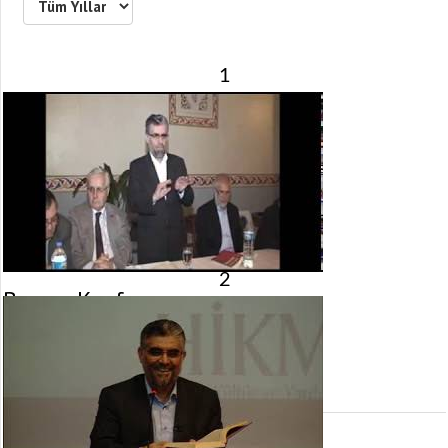
[recaptcha]
1
2
Bursa – Konferans
23 Ekim 2014 tarihinde yayınlandı.
Gösterim:
4.229
görüntülenme