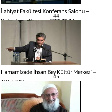
İlahiyat Fakültesi Konferans Salonu –
44
Kutuplarda Namaz – ERZURUM
20 Haziran 2011 tarihinde yayınlandı.
Gösterim:
2.593
görüntülenme
Hamamizade İhsan Bey Kültür Merkezi –
45
TRABZON
20 Haziran 2011 tarihinde yayınlandı.
Gösterim:
4.322
görüntülenme