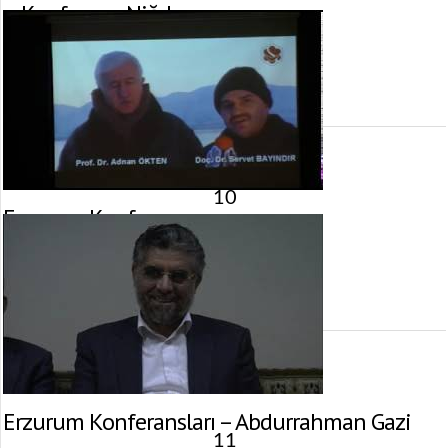
– Konferans, Niğde
7 Mayıs 2013 tarihinde yayınlandı.
Gösterim:
3.981
görüntülenme
10
Erzurum Konferansı
4 Mayıs 2013 tarihinde yayınlandı.
Gösterim:
2.630
görüntülenme
Erzurum Konferansları – Abdurrahman Gazi
11