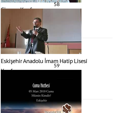
58
Giresun Konferansı
26 Mart 2010 tarihinde yayınlandı.
Gösterim:
2.524
görüntülenme
Eskişehir Anadolu İmam Hatip Lisesi
59
Konferansı
5 Mart 2010 tarihinde yayınlandı.
Gösterim:
2.599
görüntülenme