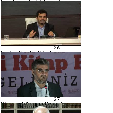
Hurafelere Karşı İslam – Alanya
11 Kasım 2012 tarihinde yayınlandı.
Gösterim:
3.121
görüntülenme
26
Hazine Kira Sertifikaları
11 Eylül 2012 tarihinde yayınlandı.
Gösterim:
2.291
görüntülenme
27
Kitap ve Hikmet – Kocaeli