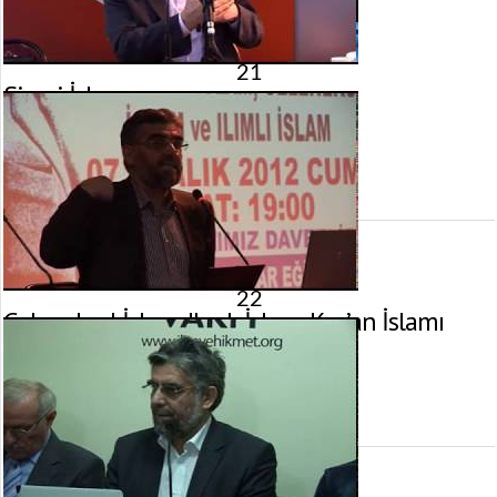
21
Siyasi İslam
14 Aralık 2012 tarihinde yayınlandı.
Gösterim:
2.716
görüntülenme
22
Geleneksel İslam, Ilımlı İslam, Kur’an İslamı
7 Aralık 2012 tarihinde yayınlandı.
Gösterim:
3.479
görüntülenme