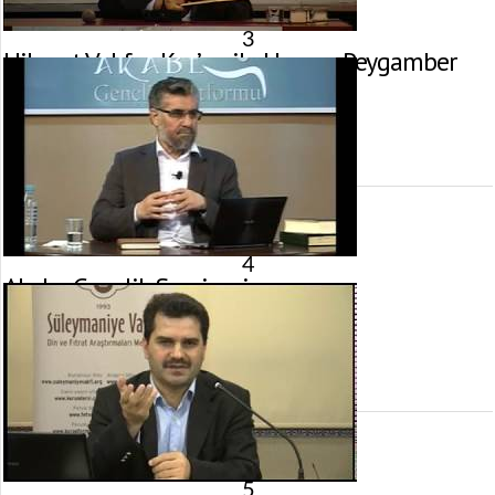
3
Hikmet Vakfı – Kur’an ile Uyaran Peygamber
31 Mayıs 2014 tarihinde yayınlandı.
Gösterim:
4.132
görüntülenme
4
Akabe Gençlik Semineri
3 Mayıs 2014 tarihinde yayınlandı.
Gösterim:
3.734
görüntülenme
5