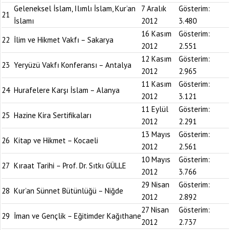
Geleneksel İslam, Ilımlı İslam, Kur’an
7 Aralık
Gösterim:
21
İslamı
2012
3.480
16 Kasım
Gösterim:
22
İlim ve Hikmet Vakfı – Sakarya
2012
2.551
12 Kasım
Gösterim:
23
Yeryüzü Vakfı Konferansı – Antalya
2012
2.965
11 Kasım
Gösterim:
24
Hurafelere Karşı İslam – Alanya
2012
3.121
11 Eylül
Gösterim:
25
Hazine Kira Sertifikaları
2012
2.291
13 Mayıs
Gösterim:
26
Kitap ve Hikmet – Kocaeli
2012
2.561
10 Mayıs
Gösterim:
27
Kıraat Tarihi – Prof. Dr. Sıtkı GÜLLE
2012
3.766
29 Nisan
Gösterim:
28
Kur’an Sünnet Bütünlüğü – Niğde
2012
2.892
27 Nisan
Gösterim:
29
İman ve Gençlik – Eğitimder Kağıthane
2012
2.737