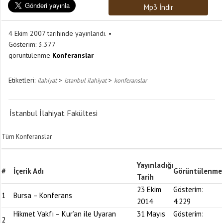
Mp3 İndir
4 Ekim 2007 tarihinde yayınlandı.
Gösterim:
3.377
görüntülenme
Konferanslar
Etiketleri:
>
>
ilahiyat
istanbul ilahiyat
konferanslar
İstanbul İlahiyat Fakültesi
Tüm Konferanslar
Yayınladığı
#
İçerik Adı
Görüntülenme
Tarih
23 Ekim
Gösterim:
1
Bursa – Konferans
2014
4.229
Hikmet Vakfı – Kur’an ile Uyaran
31 Mayıs
Gösterim:
2