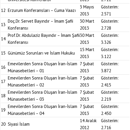
3 Mayıs
Gösterim:
12
Erzurum Konferansları – Cuma Vaazı
2013
2.571
Doç.Dr. Servet Bayındır – İmam Şafii
30 Mart
Gösterim:
13
Konferansı
2013
2.728
Prof.Dr. Abdulaziz Bayındır – İmam Şafii
30 Mart
Gösterim:
14
Konferansı
2013
3.326
15 Mart
Gösterim:
15
Günümüz Sorunları ve İslam Hukuku
2013
3.122
Emevilerden Sonra Oluşan İran-İslam
7 Şubat
Gösterim:
16
Münasebetleri – 01
2013
3.872
Emevilerden Sonra Oluşan İran-İslam
7 Şubat
Gösterim:
17
Münasebetleri – 02
2013
2.415
Emevilerden Sonra Oluşan İran-İslam
7 Şubat
Gösterim:
18
Münasebetleri – 03
2013
2.219
Emevilerden Sonra Oluşan İran-İslam
7 Şubat
Gösterim:
19
Münasebetleri – 04
2013
2.450
14 Aralık
Gösterim:
20
Siyasi İslam
2012
2.716