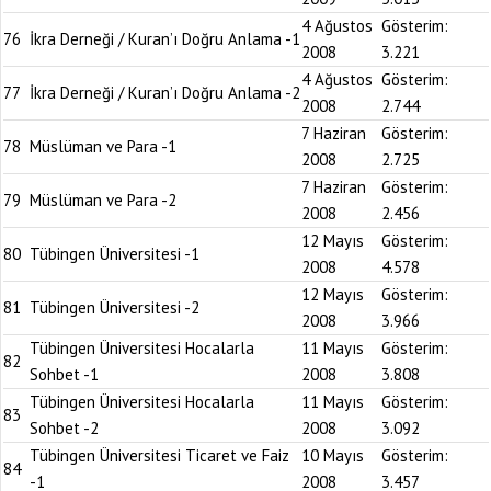
4 Ağustos
Gösterim:
76
İkra Derneği / Kuran’ı Doğru Anlama -1
2008
3.221
4 Ağustos
Gösterim:
77
İkra Derneği / Kuran’ı Doğru Anlama -2
2008
2.744
7 Haziran
Gösterim:
78
Müslüman ve Para -1
2008
2.725
7 Haziran
Gösterim:
79
Müslüman ve Para -2
2008
2.456
12 Mayıs
Gösterim:
80
Tübingen Üniversitesi -1
2008
4.578
12 Mayıs
Gösterim:
81
Tübingen Üniversitesi -2
2008
3.966
Tübingen Üniversitesi Hocalarla
11 Mayıs
Gösterim:
82
Sohbet -1
2008
3.808
Tübingen Üniversitesi Hocalarla
11 Mayıs
Gösterim:
83
Sohbet -2
2008
3.092
Tübingen Üniversitesi Ticaret ve Faiz
10 Mayıs
Gösterim:
84
-1
2008
3.457