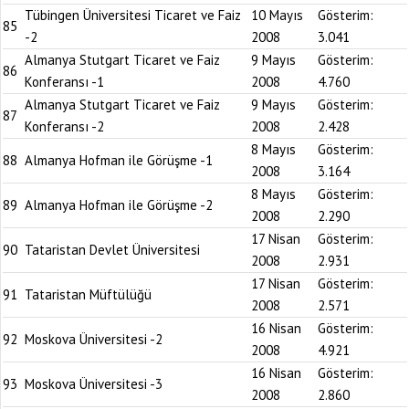
Tübingen Üniversitesi Ticaret ve Faiz
10 Mayıs
Gösterim:
85
-2
2008
3.041
Almanya Stutgart Ticaret ve Faiz
9 Mayıs
Gösterim:
86
Konferansı -1
2008
4.760
Almanya Stutgart Ticaret ve Faiz
9 Mayıs
Gösterim:
87
Konferansı -2
2008
2.428
8 Mayıs
Gösterim:
88
Almanya Hofman ile Görüşme -1
2008
3.164
8 Mayıs
Gösterim:
89
Almanya Hofman ile Görüşme -2
2008
2.290
17 Nisan
Gösterim:
90
Tataristan Devlet Üniversitesi
2008
2.931
17 Nisan
Gösterim:
91
Tataristan Müftülüğü
2008
2.571
16 Nisan
Gösterim:
92
Moskova Üniversitesi -2
2008
4.921
16 Nisan
Gösterim:
93
Moskova Üniversitesi -3
2008
2.860