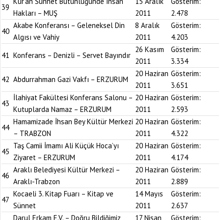
Kur’an Sünnet Bütünlüğünde İnsan
15 Aralık
Gösterim:
39
Hakları – MUŞ
2011
2.478
Akabe Konferansı – Geleneksel Din
8 Aralık
Gösterim:
40
Algısı ve Vahiy
2011
4.203
26 Kasım
Gösterim:
41
Konferans – Denizli – Servet Bayındır
2011
3.334
20 Haziran
Gösterim:
42
Abdurrahman Gazi Vakfı – ERZURUM
2011
3.651
İlahiyat Fakültesi Konferans Salonu –
20 Haziran
Gösterim:
43
Kutuplarda Namaz – ERZURUM
2011
2.593
Hamamizade İhsan Bey Kültür Merkezi
20 Haziran
Gösterim:
44
– TRABZON
2011
4.322
Taş Camii İmamı Ali Küçük Hoca’yı
20 Haziran
Gösterim:
45
Ziyaret – ERZURUM
2011
4.174
Araklı Belediyesi Kültür Merkezi –
20 Haziran
Gösterim:
46
Araklı-Trabzon
2011
2.889
Kocaeli 3. Kitap Fuarı – Kitap ve
14 Mayıs
Gösterim:
47
Sünnet
2011
2.637
Darul Erkam E.V. – Doğru Bildiğimiz
17 Nisan
Gösterim: