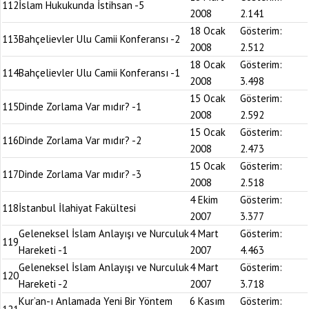
112
İslam Hukukunda İstihsan -5
2008
2.141
18 Ocak
Gösterim:
113
Bahçelievler Ulu Camii Konferansı -2
2008
2.512
18 Ocak
Gösterim:
114
Bahçelievler Ulu Camii Konferansı -1
2008
3.498
15 Ocak
Gösterim:
115
Dinde Zorlama Var mıdır? -1
2008
2.592
15 Ocak
Gösterim:
116
Dinde Zorlama Var mıdır? -2
2008
2.473
15 Ocak
Gösterim:
117
Dinde Zorlama Var mıdır? -3
2008
2.518
4 Ekim
Gösterim:
118
İstanbul İlahiyat Fakültesi
2007
3.377
Geleneksel İslam Anlayışı ve Nurculuk
4 Mart
Gösterim:
119
Hareketi -1
2007
4.463
Geleneksel İslam Anlayışı ve Nurculuk
4 Mart
Gösterim:
120
Hareketi -2
2007
3.718
Kur’an-ı Anlamada Yeni Bir Yöntem
6 Kasım
Gösterim: