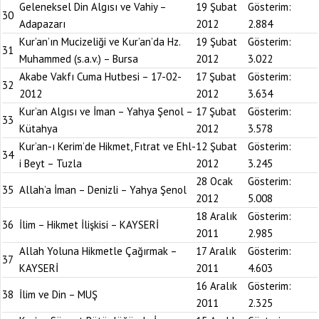
Geleneksel Din Algısı ve Vahiy –
19 Şubat
Gösterim:
30
Adapazarı
2012
2.884
Kur’an’ın Mucizeliği ve Kur’an’da Hz.
19 Şubat
Gösterim:
31
Muhammed (s.a.v.) – Bursa
2012
3.022
Akabe Vakfı Cuma Hutbesi – 17-02-
17 Şubat
Gösterim:
32
2012
2012
3.634
Kur’an Algısı ve İman – Yahya Şenol –
17 Şubat
Gösterim:
33
Kütahya
2012
3.578
Kur’an-ı Kerim’de Hikmet, Fıtrat ve Ehl-
12 Şubat
Gösterim:
34
i Beyt – Tuzla
2012
3.245
28 Ocak
Gösterim:
35
Allah’a İman – Denizli – Yahya Şenol
2012
5.008
18 Aralık
Gösterim:
36
İlim – Hikmet İlişkisi – KAYSERİ
2011
2.985
Allah Yoluna Hikmetle Çağırmak –
17 Aralık
Gösterim:
37
KAYSERİ
2011
4.603
16 Aralık
Gösterim:
38
İlim ve Din – MUŞ
2011
2.325