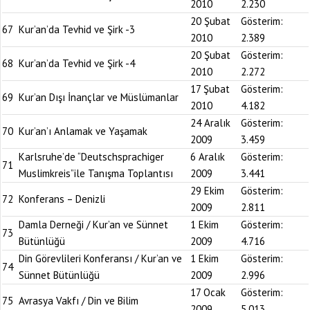
2010
2.230
20 Şubat
Gösterim:
67
Kur’an’da Tevhid ve Şirk -3
2010
2.389
20 Şubat
Gösterim:
68
Kur’an’da Tevhid ve Şirk -4
2010
2.272
17 Şubat
Gösterim:
69
Kur’an Dışı İnançlar ve Müslümanlar
2010
4.182
24 Aralık
Gösterim:
70
Kur’an’ı Anlamak ve Yaşamak
2009
3.459
Karlsruhe’de “Deutschsprachiger
6 Aralık
Gösterim:
71
Muslimkreis”ile Tanışma Toplantısı
2009
3.441
29 Ekim
Gösterim:
72
Konferans – Denizli
2009
2.811
Damla Derneği / Kur’an ve Sünnet
1 Ekim
Gösterim:
73
Bütünlüğü
2009
4.716
Din Görevlileri Konferansı / Kur’an ve
1 Ekim
Gösterim:
74
Sünnet Bütünlüğü
2009
2.996
17 Ocak
Gösterim:
75
Avrasya Vakfı / Din ve Bilim
2009
5.013