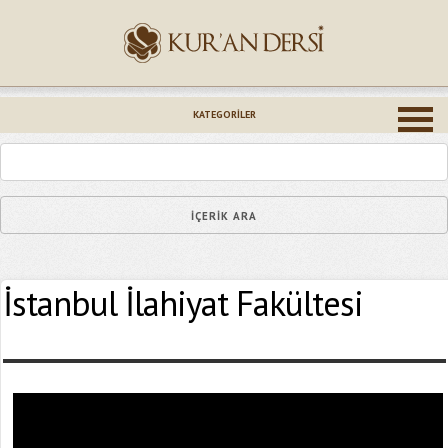
İsminiz (*)
KATEGORILER
Epostanız (*)
İstanbul İlahiyat Fakültesi
Yaşadığınız Hatanın Ayrıntıları
Bağlantıyı Gönderin