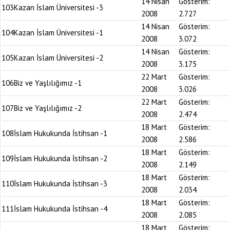
14 Nisan
Gösterim:
103
Kazan İslam Üniversitesi -3
2008
2.727
14 Nisan
Gösterim:
104
Kazan İslam Üniversitesi -1
2008
3.072
14 Nisan
Gösterim:
105
Kazan İslam Üniversitesi -2
2008
3.175
22 Mart
Gösterim:
106
Biz ve Yaşlılığımız -1
2008
3.026
22 Mart
Gösterim:
107
Biz ve Yaşlılığımız -2
2008
2.474
18 Mart
Gösterim:
108
İslam Hukukunda İstihsan -1
2008
2.586
18 Mart
Gösterim:
109
İslam Hukukunda İstihsan -2
2008
2.149
18 Mart
Gösterim:
110
İslam Hukukunda İstihsan -3
2008
2.034
18 Mart
Gösterim:
111
İslam Hukukunda İstihsan -4
2008
2.085
18 Mart
Gösterim: