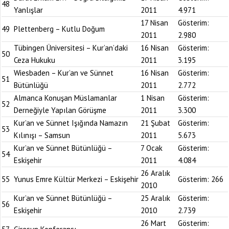
48
Yanlışlar
2011
4.971
17 Nisan
Gösterim:
49
Plettenberg – Kutlu Doğum
2011
2.980
Tübingen Üniversitesi – Kur’an’daki
16 Nisan
Gösterim:
50
Ceza Hukuku
2011
3.195
Wiesbaden – Kur’an ve Sünnet
16 Nisan
Gösterim:
51
Bütünlüğü
2011
2.772
Almanca Konuşan Müslamanlar
1 Nisan
Gösterim:
52
Derneğiyle Yapılan Görüşme
2011
3.300
Kur’an ve Sünnet Işığında Namazın
21 Şubat
Gösterim:
53
Kılınışı – Samsun
2011
5.673
Kur’an ve Sünnet Bütünlüğü –
7 Ocak
Gösterim:
54
Eskişehir
2011
4.084
26 Aralık
55
Yunus Emre Kültür Merkezi – Eskişehir
Gösterim:
266
2010
Kur’an ve Sünnet Bütünlüğü –
25 Aralık
Gösterim:
56
Eskişehir
2010
2.739
26 Mart
Gösterim: