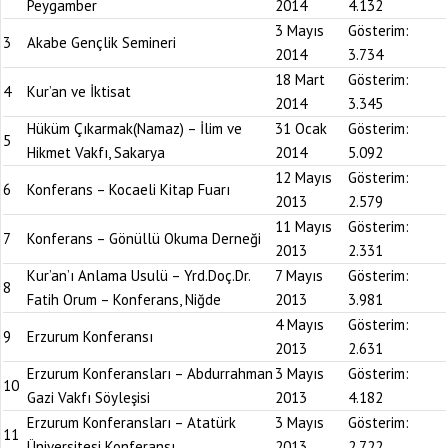
Peygamber
2014
4.132
3 Mayıs
Gösterim:
3
Akabe Gençlik Semineri
2014
3.734
18 Mart
Gösterim:
4
Kur’an ve İktisat
2014
3.345
Hüküm Çıkarmak(Namaz) – İlim ve
31 Ocak
Gösterim:
5
Hikmet Vakfı, Sakarya
2014
5.092
12 Mayıs
Gösterim:
6
Konferans – Kocaeli Kitap Fuarı
2013
2.579
11 Mayıs
Gösterim:
7
Konferans – Gönüllü Okuma Derneği
2013
2.331
Kur’an’ı Anlama Usulü – Yrd.Doç.Dr.
7 Mayıs
Gösterim:
8
Fatih Orum – Konferans, Niğde
2013
3.981
4 Mayıs
Gösterim:
9
Erzurum Konferansı
2013
2.631
Erzurum Konferansları – Abdurrahman
3 Mayıs
Gösterim:
10
Gazi Vakfı Söyleşisi
2013
4.182
Erzurum Konferansları – Atatürk
3 Mayıs
Gösterim:
11
Üniversitesi Konferansı
2013
2.722