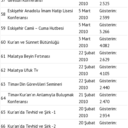
57
Giresun Konferansı
2010
2.525
Eskişehir Anadolu İmam Hatip Lisesi
5 Mart
Gösterim:
58
Konferansı
2010
2.599
5 Mart
Gösterim:
59
Eskişehir Camii – Cuma Hutbesi
2010
3.266
3 Mart
Gösterim:
60
Kur’an ve Sünnet Bütünlüğü
2010
4.082
22 Şubat
Gösterim:
61
Malatya Beyin Fırtınası
2010
2.629
22 Şubat
Gösterim:
62
Malatya Ufuk Tv
2010
4.105
22 Şubat
Gösterim:
63
Timav Din Görevlileri Semineri
2010
2.440
Timav Kur’an’ın Anlamıyla Buluşmak
21 Şubat
Gösterim:
64
Konferansı
2010
2.470
20 Şubat
Gösterim:
65
Kur’an’da Tevhid ve Şirk -1
2010
2.934
20 Şubat
Gösterim:
66
Kur’an’da Tevhid ve Şirk -2