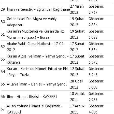
27 Nisan
Gösterim:
29
İman ve Gençlik – Eğitimder Kağıthane
2012
2.737
Geleneksel Din Algısı ve Vahiy –
19 Şubat
Gösterim:
30
Adapazarı
2012
2.884
Kur’an’ın Mucizeliği ve Kur’an’da Hz.
19 Şubat
Gösterim:
31
Muhammed (s.a.v.) – Bursa
2012
3.022
Akabe Vakfı Cuma Hutbesi – 17-02-
17 Şubat
Gösterim:
32
2012
2012
3.634
Kur’an Algısı ve İman – Yahya Şenol –
17 Şubat
Gösterim:
33
Kütahya
2012
3.578
Kur’an-ı Kerim’de Hikmet, Fıtrat ve Ehl-
12 Şubat
Gösterim:
34
i Beyt – Tuzla
2012
3.245
28 Ocak
Gösterim:
35
Allah’a İman – Denizli – Yahya Şenol
2012
5.008
18 Aralık
Gösterim:
36
İlim – Hikmet İlişkisi – KAYSERİ
2011
2.985
Allah Yoluna Hikmetle Çağırmak –
17 Aralık
Gösterim:
37
KAYSERİ
2011
4.603