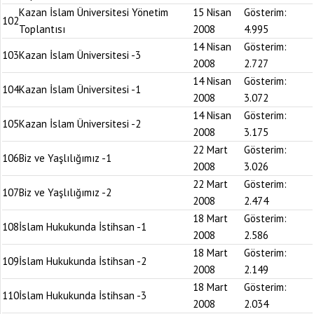
Kazan İslam Üniversitesi Yönetim
15 Nisan
Gösterim:
102
Toplantısı
2008
4.995
14 Nisan
Gösterim:
103
Kazan İslam Üniversitesi -3
2008
2.727
14 Nisan
Gösterim:
104
Kazan İslam Üniversitesi -1
2008
3.072
14 Nisan
Gösterim:
105
Kazan İslam Üniversitesi -2
2008
3.175
22 Mart
Gösterim:
106
Biz ve Yaşlılığımız -1
2008
3.026
22 Mart
Gösterim:
107
Biz ve Yaşlılığımız -2
2008
2.474
18 Mart
Gösterim:
108
İslam Hukukunda İstihsan -1
2008
2.586
18 Mart
Gösterim:
109
İslam Hukukunda İstihsan -2
2008
2.149
18 Mart
Gösterim:
110
İslam Hukukunda İstihsan -3
2008
2.034