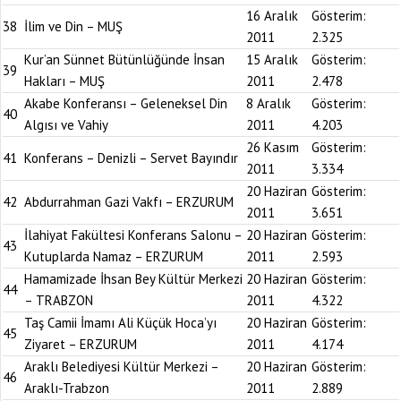
16 Aralık
Gösterim:
38
İlim ve Din – MUŞ
2011
2.325
Kur’an Sünnet Bütünlüğünde İnsan
15 Aralık
Gösterim:
39
Hakları – MUŞ
2011
2.478
Akabe Konferansı – Geleneksel Din
8 Aralık
Gösterim:
40
Algısı ve Vahiy
2011
4.203
26 Kasım
Gösterim:
41
Konferans – Denizli – Servet Bayındır
2011
3.334
20 Haziran
Gösterim:
42
Abdurrahman Gazi Vakfı – ERZURUM
2011
3.651
İlahiyat Fakültesi Konferans Salonu –
20 Haziran
Gösterim:
43
Kutuplarda Namaz – ERZURUM
2011
2.593
Hamamizade İhsan Bey Kültür Merkezi
20 Haziran
Gösterim:
44
– TRABZON
2011
4.322
Taş Camii İmamı Ali Küçük Hoca’yı
20 Haziran
Gösterim:
45
Ziyaret – ERZURUM
2011
4.174
Araklı Belediyesi Kültür Merkezi –
20 Haziran
Gösterim:
46
Araklı-Trabzon
2011
2.889