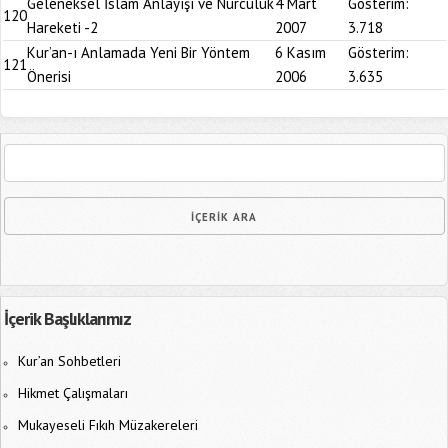
Geleneksel İslam Anlayışı ve Nurculuk
4 Mart
Gösterim:
120
Hareketi -2
2007
3.718
Kur’an-ı Anlamada Yeni Bir Yöntem
6 Kasım
Gösterim:
121
Önerisi
2006
3.635
İçerik Başlıklarımız
Kur’an Sohbetleri
Hikmet Çalışmaları
Mukayeseli Fıkıh Müzakereleri