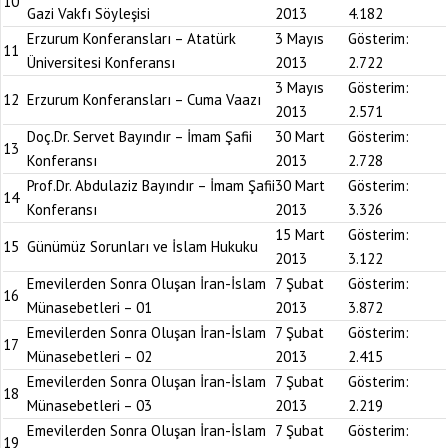
10
Gazi Vakfı Söyleşisi
2013
4.182
Erzurum Konferansları – Atatürk
3 Mayıs
Gösterim:
11
Üniversitesi Konferansı
2013
2.722
3 Mayıs
Gösterim:
12
Erzurum Konferansları – Cuma Vaazı
2013
2.571
Doç.Dr. Servet Bayındır – İmam Şafii
30 Mart
Gösterim:
13
Konferansı
2013
2.728
Prof.Dr. Abdulaziz Bayındır – İmam Şafii
30 Mart
Gösterim:
14
Konferansı
2013
3.326
15 Mart
Gösterim:
15
Günümüz Sorunları ve İslam Hukuku
2013
3.122
Emevilerden Sonra Oluşan İran-İslam
7 Şubat
Gösterim:
16
Münasebetleri – 01
2013
3.872
Emevilerden Sonra Oluşan İran-İslam
7 Şubat
Gösterim:
17
Münasebetleri – 02
2013
2.415
Emevilerden Sonra Oluşan İran-İslam
7 Şubat
Gösterim:
18
Münasebetleri – 03
2013
2.219
Emevilerden Sonra Oluşan İran-İslam
7 Şubat
Gösterim:
19