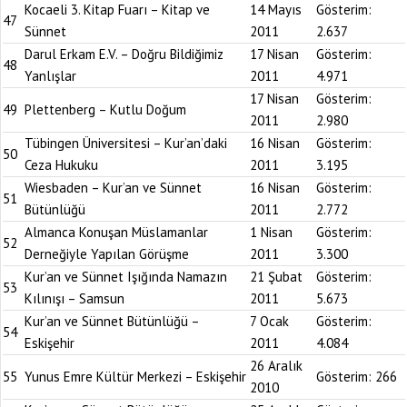
Kocaeli 3. Kitap Fuarı – Kitap ve
14 Mayıs
Gösterim:
47
Sünnet
2011
2.637
Darul Erkam E.V. – Doğru Bildiğimiz
17 Nisan
Gösterim:
48
Yanlışlar
2011
4.971
17 Nisan
Gösterim:
49
Plettenberg – Kutlu Doğum
2011
2.980
Tübingen Üniversitesi – Kur’an’daki
16 Nisan
Gösterim:
50
Ceza Hukuku
2011
3.195
Wiesbaden – Kur’an ve Sünnet
16 Nisan
Gösterim:
51
Bütünlüğü
2011
2.772
Almanca Konuşan Müslamanlar
1 Nisan
Gösterim:
52
Derneğiyle Yapılan Görüşme
2011
3.300
Kur’an ve Sünnet Işığında Namazın
21 Şubat
Gösterim:
53
Kılınışı – Samsun
2011
5.673
Kur’an ve Sünnet Bütünlüğü –
7 Ocak
Gösterim:
54
Eskişehir
2011
4.084
26 Aralık
55
Yunus Emre Kültür Merkezi – Eskişehir
Gösterim:
266
2010