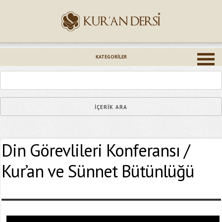
İsminiz (*)
KATEGORILER
Epostanız (*)
Din Görevlileri Konferansı /
Yaşadığınız Hatanın Ayrıntıları
Kur’an ve Sünnet Bütünlüğü
Bağlantıyı Gönderin