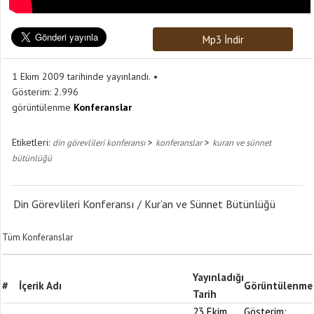
Mp3 İndir
1 Ekim 2009 tarihinde yayınlandı.
Gösterim:
2.996
görüntülenme
Konferanslar
Etiketleri:
>
>
din görevlileri konferansı
konferanslar
kuran ve sünnet
bütünlüğü
Din Görevlileri Konferansı / Kur’an ve Sünnet Bütünlüğü
Tüm Konferanslar
Yayınladığı
#
İçerik Adı
Görüntülenme
Tarih
23 Ekim
Gösterim: