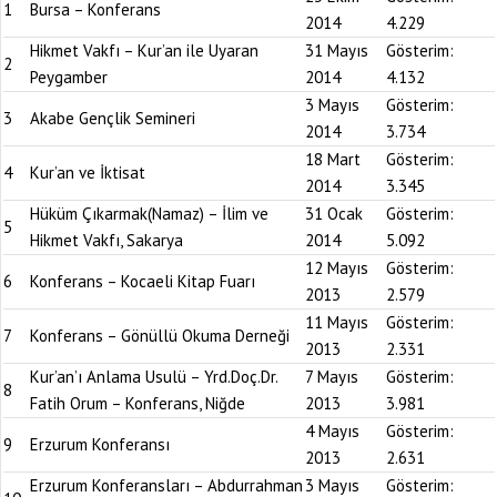
1
Bursa – Konferans
2014
4.229
Hikmet Vakfı – Kur’an ile Uyaran
31 Mayıs
Gösterim:
2
Peygamber
2014
4.132
3 Mayıs
Gösterim:
3
Akabe Gençlik Semineri
2014
3.734
18 Mart
Gösterim:
4
Kur’an ve İktisat
2014
3.345
Hüküm Çıkarmak(Namaz) – İlim ve
31 Ocak
Gösterim:
5
Hikmet Vakfı, Sakarya
2014
5.092
12 Mayıs
Gösterim:
6
Konferans – Kocaeli Kitap Fuarı
2013
2.579
11 Mayıs
Gösterim:
7
Konferans – Gönüllü Okuma Derneği
2013
2.331
Kur’an’ı Anlama Usulü – Yrd.Doç.Dr.
7 Mayıs
Gösterim:
8
Fatih Orum – Konferans, Niğde
2013
3.981
4 Mayıs
Gösterim:
9
Erzurum Konferansı
2013
2.631
Erzurum Konferansları – Abdurrahman
3 Mayıs
Gösterim: