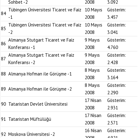
Sohbet -2
2008
3.092
Tübingen Üniversitesi Ticaret ve Faiz
10 Mayıs
Gösterim:
84
-1
2008
3.457
Tübingen Üniversitesi Ticaret ve Faiz
10 Mayıs
Gösterim:
85
-2
2008
3.041
Almanya Stutgart Ticaret ve Faiz
9 Mayıs
Gösterim:
86
Konferansı -1
2008
4.760
Almanya Stutgart Ticaret ve Faiz
9 Mayıs
Gösterim:
87
Konferansı -2
2008
2.428
8 Mayıs
Gösterim:
88
Almanya Hofman ile Görüşme -1
2008
3.164
8 Mayıs
Gösterim:
89
Almanya Hofman ile Görüşme -2
2008
2.290
17 Nisan
Gösterim:
90
Tataristan Devlet Üniversitesi
2008
2.931
17 Nisan
Gösterim:
91
Tataristan Müftülüğü
2008
2.571
16 Nisan
Gösterim:
92
Moskova Üniversitesi -2
2008
4.921