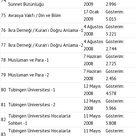
74
Sünnet Bütünlüğü
2009
2.996
17 Ocak
Gösterim:
75
Avrasya Vakfı / Din ve Bilim
2009
5.013
4 Ağustos
Gösterim:
76
İkra Derneği / Kuran’ı Doğru Anlama -1
2008
3.221
4 Ağustos
Gösterim:
77
İkra Derneği / Kuran’ı Doğru Anlama -2
2008
2.744
7 Haziran
Gösterim:
78
Müslüman ve Para -1
2008
2.725
7 Haziran
Gösterim:
79
Müslüman ve Para -2
2008
2.456
12 Mayıs
Gösterim:
80
Tübingen Üniversitesi -1
2008
4.578
12 Mayıs
Gösterim:
81
Tübingen Üniversitesi -2
2008
3.966
Tübingen Üniversitesi Hocalarla
11 Mayıs
Gösterim:
82
Sohbet -1
2008
3.808
Tübingen Üniversitesi Hocalarla
11 Mayıs
Gösterim:
83