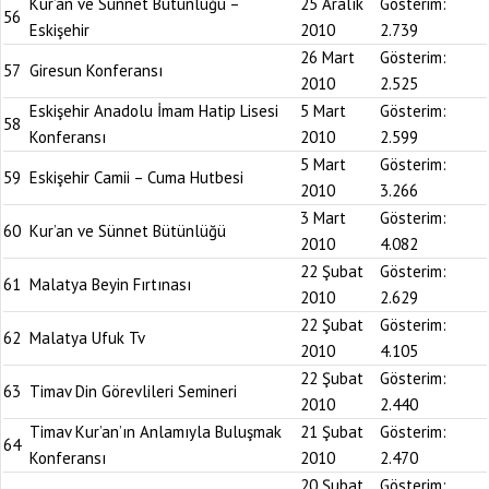
Kur’an ve Sünnet Bütünlüğü –
25 Aralık
Gösterim:
56
Eskişehir
2010
2.739
26 Mart
Gösterim:
57
Giresun Konferansı
2010
2.525
Eskişehir Anadolu İmam Hatip Lisesi
5 Mart
Gösterim:
58
Konferansı
2010
2.599
5 Mart
Gösterim:
59
Eskişehir Camii – Cuma Hutbesi
2010
3.266
3 Mart
Gösterim:
60
Kur’an ve Sünnet Bütünlüğü
2010
4.082
22 Şubat
Gösterim:
61
Malatya Beyin Fırtınası
2010
2.629
22 Şubat
Gösterim:
62
Malatya Ufuk Tv
2010
4.105
22 Şubat
Gösterim:
63
Timav Din Görevlileri Semineri
2010
2.440
Timav Kur’an’ın Anlamıyla Buluşmak
21 Şubat
Gösterim:
64
Konferansı
2010
2.470
20 Şubat
Gösterim: