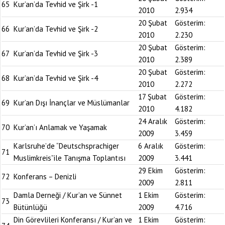
65
Kur’an’da Tevhid ve Şirk -1
2010
2.934
20 Şubat
Gösterim:
66
Kur’an’da Tevhid ve Şirk -2
2010
2.230
20 Şubat
Gösterim:
67
Kur’an’da Tevhid ve Şirk -3
2010
2.389
20 Şubat
Gösterim:
68
Kur’an’da Tevhid ve Şirk -4
2010
2.272
17 Şubat
Gösterim:
69
Kur’an Dışı İnançlar ve Müslümanlar
2010
4.182
24 Aralık
Gösterim:
70
Kur’an’ı Anlamak ve Yaşamak
2009
3.459
Karlsruhe’de “Deutschsprachiger
6 Aralık
Gösterim:
71
Muslimkreis”ile Tanışma Toplantısı
2009
3.441
29 Ekim
Gösterim:
72
Konferans – Denizli
2009
2.811
Damla Derneği / Kur’an ve Sünnet
1 Ekim
Gösterim:
73
Bütünlüğü
2009
4.716
Din Görevlileri Konferansı / Kur’an ve
1 Ekim
Gösterim: