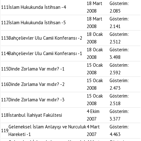
18 Mart
Gösterim:
111
İslam Hukukunda İstihsan -4
2008
2.085
18 Mart
Gösterim:
112
İslam Hukukunda İstihsan -5
2008
2.141
18 Ocak
Gösterim:
113
Bahçelievler Ulu Camii Konferansı -2
2008
2.512
18 Ocak
Gösterim:
114
Bahçelievler Ulu Camii Konferansı -1
2008
3.498
15 Ocak
Gösterim:
115
Dinde Zorlama Var mıdır? -1
2008
2.592
15 Ocak
Gösterim:
116
Dinde Zorlama Var mıdır? -2
2008
2.473
15 Ocak
Gösterim:
117
Dinde Zorlama Var mıdır? -3
2008
2.518
4 Ekim
Gösterim:
118
İstanbul İlahiyat Fakültesi
2007
3.377
Geleneksel İslam Anlayışı ve Nurculuk
4 Mart
Gösterim:
119
Hareketi -1
2007
4.463