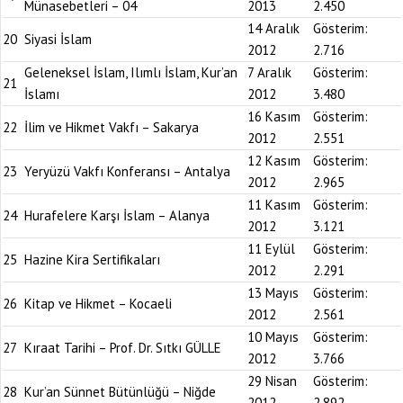
Münasebetleri – 04
2013
2.450
14 Aralık
Gösterim:
20
Siyasi İslam
2012
2.716
Geleneksel İslam, Ilımlı İslam, Kur’an
7 Aralık
Gösterim:
21
İslamı
2012
3.480
16 Kasım
Gösterim:
22
İlim ve Hikmet Vakfı – Sakarya
2012
2.551
12 Kasım
Gösterim:
23
Yeryüzü Vakfı Konferansı – Antalya
2012
2.965
11 Kasım
Gösterim:
24
Hurafelere Karşı İslam – Alanya
2012
3.121
11 Eylül
Gösterim:
25
Hazine Kira Sertifikaları
2012
2.291
13 Mayıs
Gösterim:
26
Kitap ve Hikmet – Kocaeli
2012
2.561
10 Mayıs
Gösterim:
27
Kıraat Tarihi – Prof. Dr. Sıtkı GÜLLE
2012
3.766
29 Nisan
Gösterim:
28
Kur’an Sünnet Bütünlüğü – Niğde
2012
2.892