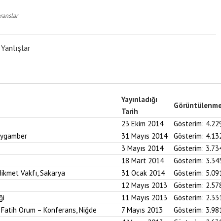
ranslar
 Yanlışlar
Yayınladığı
Görüntülenm
Tarih
23 Ekim 2014
Gösterim:
4.22
Peygamber
31 Mayıs 2014
Gösterim:
4.13
3 Mayıs 2014
Gösterim:
3.73
18 Mart 2014
Gösterim:
3.34
ikmet Vakfı, Sakarya
31 Ocak 2014
Gösterim:
5.09
12 Mayıs 2013
Gösterim:
2.57
ği
11 Mayıs 2013
Gösterim:
2.33
. Fatih Orum – Konferans, Niğde
7 Mayıs 2013
Gösterim:
3.98