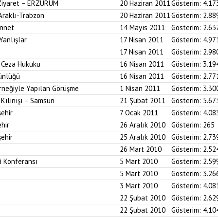
 Ziyaret – ERZURUM
20 Haziran 2011
Gösterim:
4.17
 Araklı-Trabzon
20 Haziran 2011
Gösterim:
2.88
ünnet
14 Mayıs 2011
Gösterim:
2.63
Yanlışlar
17 Nisan 2011
Gösterim:
4.97
17 Nisan 2011
Gösterim:
2.98
i Ceza Hukuku
16 Nisan 2011
Gösterim:
3.19
ünlüğü
16 Nisan 2011
Gösterim:
2.77
neğiyle Yapılan Görüşme
1 Nisan 2011
Gösterim:
3.30
Kılınışı – Samsun
21 Şubat 2011
Gösterim:
5.67
ehir
7 Ocak 2011
Gösterim:
4.08
hir
26 Aralık 2010
Gösterim:
265
ehir
25 Aralık 2010
Gösterim:
2.73
26 Mart 2010
Gösterim:
2.52
i Konferansı
5 Mart 2010
Gösterim:
2.59
5 Mart 2010
Gösterim:
3.26
3 Mart 2010
Gösterim:
4.08
22 Şubat 2010
Gösterim:
2.62
22 Şubat 2010
Gösterim:
4.10