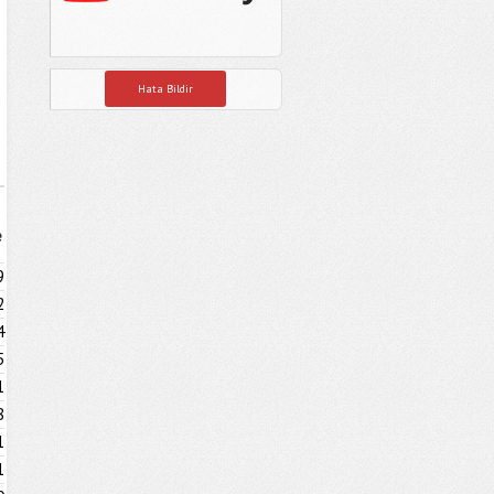
Hata Bildir
e
9
2
4
5
1
8
1
1