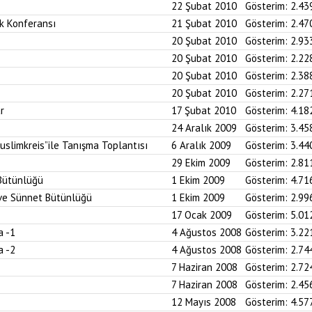
22 Şubat 2010
Gösterim:
2.43
k Konferansı
21 Şubat 2010
Gösterim:
2.47
20 Şubat 2010
Gösterim:
2.93
20 Şubat 2010
Gösterim:
2.22
20 Şubat 2010
Gösterim:
2.38
20 Şubat 2010
Gösterim:
2.27
r
17 Şubat 2010
Gösterim:
4.18
24 Aralık 2009
Gösterim:
3.45
uslimkreis”ile Tanışma Toplantısı
6 Aralık 2009
Gösterim:
3.44
29 Ekim 2009
Gösterim:
2.81
 Bütünlüğü
1 Ekim 2009
Gösterim:
4.71
n ve Sünnet Bütünlüğü
1 Ekim 2009
Gösterim:
2.99
17 Ocak 2009
Gösterim:
5.01
a -1
4 Ağustos 2008
Gösterim:
3.22
a -2
4 Ağustos 2008
Gösterim:
2.74
7 Haziran 2008
Gösterim:
2.72
7 Haziran 2008
Gösterim:
2.45
12 Mayıs 2008
Gösterim:
4.57