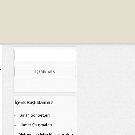
İçerik Başlıklarımız
Kur’an Sohbetleri
Hikmet Çalışmaları
Mukayeseli Fıkıh Müzakereleri