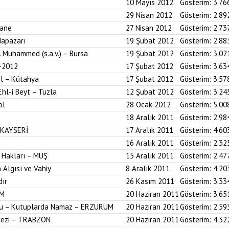
10 Mayıs 2012
Gösterim:
3.76
29 Nisan 2012
Gösterim:
2.89
hane
27 Nisan 2012
Gösterim:
2.73
dapazarı
19 Şubat 2012
Gösterim:
2.88
z. Muhammed (s.a.v.) – Bursa
19 Şubat 2012
Gösterim:
3.02
-2012
17 Şubat 2012
Gösterim:
3.63
ol – Kütahya
17 Şubat 2012
Gösterim:
3.57
Ehl-i Beyt – Tuzla
12 Şubat 2012
Gösterim:
3.24
ol
28 Ocak 2012
Gösterim:
5.00
18 Aralık 2011
Gösterim:
2.98
 KAYSERİ
17 Aralık 2011
Gösterim:
4.60
16 Aralık 2011
Gösterim:
2.32
 Hakları – MUŞ
15 Aralık 2011
Gösterim:
2.47
 Algısı ve Vahiy
8 Aralık 2011
Gösterim:
4.20
dır
26 Kasım 2011
Gösterim:
3.33
UM
20 Haziran 2011
Gösterim:
3.65
onu – Kutuplarda Namaz – ERZURUM
20 Haziran 2011
Gösterim:
2.59
kezi – TRABZON
20 Haziran 2011
Gösterim:
4.32