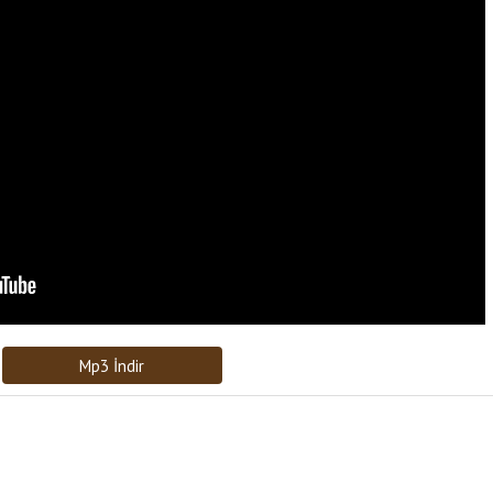
Bağlantıyı Gönderin
[recaptcha]
Mp3 İndir