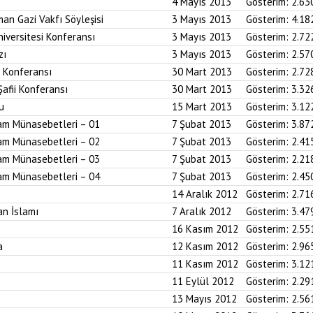
4 Mayıs 2013
Gösterim:
2.63
an Gazi Vakfı Söyleşisi
3 Mayıs 2013
Gösterim:
4.18
iversitesi Konferansı
3 Mayıs 2013
Gösterim:
2.72
zı
3 Mayıs 2013
Gösterim:
2.57
i Konferansı
30 Mart 2013
Gösterim:
2.72
Şafii Konferansı
30 Mart 2013
Gösterim:
3.32
u
15 Mart 2013
Gösterim:
3.12
am Münasebetleri – 01
7 Şubat 2013
Gösterim:
3.87
am Münasebetleri – 02
7 Şubat 2013
Gösterim:
2.41
am Münasebetleri – 03
7 Şubat 2013
Gösterim:
2.21
am Münasebetleri – 04
7 Şubat 2013
Gösterim:
2.45
14 Aralık 2012
Gösterim:
2.71
an İslamı
7 Aralık 2012
Gösterim:
3.47
16 Kasım 2012
Gösterim:
2.55
a
12 Kasım 2012
Gösterim:
2.96
11 Kasım 2012
Gösterim:
3.12
11 Eylül 2012
Gösterim:
2.29
13 Mayıs 2012
Gösterim:
2.56