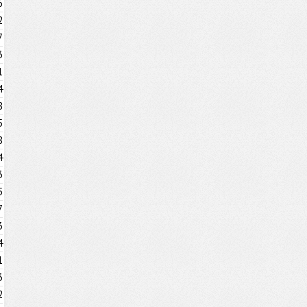
6
2
7
3
1
4
8
5
8
4
3
5
7
3
4
1
3
2