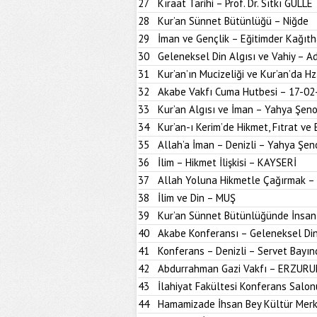
27
Kıraat Tarihi – Prof. Dr. Sıtkı GÜLLE
28
Kur’an Sünnet Bütünlüğü – Niğde
29
İman ve Gençlik – Eğitimder Kağıt
30
Geleneksel Din Algısı ve Vahiy – A
31
Kur’an’ın Mucizeliği ve Kur’an’da H
32
Akabe Vakfı Cuma Hutbesi – 17-02
33
Kur’an Algısı ve İman – Yahya Şen
34
Kur’an-ı Kerim’de Hikmet, Fıtrat ve 
35
Allah’a İman – Denizli – Yahya Şen
36
İlim – Hikmet İlişkisi – KAYSERİ
37
Allah Yoluna Hikmetle Çağırmak –
38
İlim ve Din – MUŞ
39
Kur’an Sünnet Bütünlüğünde İnsan
40
Akabe Konferansı – Geleneksel Din
41
Konferans – Denizli – Servet Bayın
42
Abdurrahman Gazi Vakfı – ERZUR
43
İlahiyat Fakültesi Konferans Sal
44
Hamamizade İhsan Bey Kültür Mer