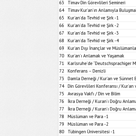
63
Timav Din Görevlileri Semineri
64
Timav Kur’an’ın Anlamıyla Buluşma
65
Kur’an’da Tevhid ve Şirk -1
66
Kur’an’da Tevhid ve Şirk -2
67
Kur’an’da Tevhid ve Şirk -3
68
Kur’an’da Tevhid ve Şirk -4
69
Kur’an Dışı İnançlar ve Müslümanla
70
Kur’an’ı Anlamak ve Yaşamak
71
Karlsruhe’de “Deutschsprachiger M
72
Konferans – Denizli
73
Damla Derneği / Kur’an ve Sünnet
74
Din Görevlileri Konferansı / Kur’a
75
Avrasya Vakfı / Din ve Bilim
76
İkra Derneği / Kuran’ı Doğru Anlam
77
İkra Derneği / Kuran’ı Doğru Anlam
78
Müslüman ve Para -1
79
Müslüman ve Para -2
80
Tübingen Üniversitesi -1