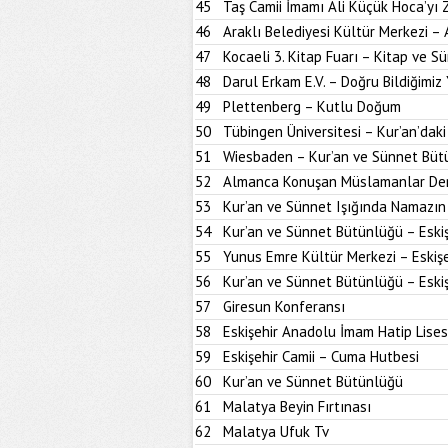
45
Taş Camii İmamı Ali Küçük Hoca’yı
46
Araklı Belediyesi Kültür Merkezi –
47
Kocaeli 3. Kitap Fuarı – Kitap ve S
48
Darul Erkam E.V. – Doğru Bildiğimiz 
49
Plettenberg – Kutlu Doğum
50
Tübingen Üniversitesi – Kur’an’dak
51
Wiesbaden – Kur’an ve Sünnet Büt
52
Almanca Konuşan Müslamanlar Der
53
Kur’an ve Sünnet Işığında Namazın 
54
Kur’an ve Sünnet Bütünlüğü – Eskiş
55
Yunus Emre Kültür Merkezi – Eskişe
56
Kur’an ve Sünnet Bütünlüğü – Eskiş
57
Giresun Konferansı
58
Eskişehir Anadolu İmam Hatip Lises
59
Eskişehir Camii – Cuma Hutbesi
60
Kur’an ve Sünnet Bütünlüğü
61
Malatya Beyin Fırtınası
62
Malatya Ufuk Tv