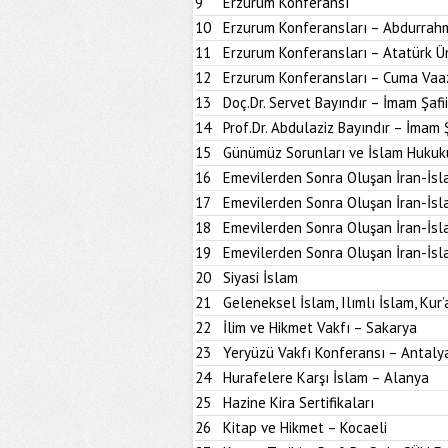
9
Erzurum Konferansı
10
Erzurum Konferansları – Abdurrahm
11
Erzurum Konferansları – Atatürk Ün
12
Erzurum Konferansları – Cuma Vaa
13
Doç.Dr. Servet Bayındır – İmam Şafi
14
Prof.Dr. Abdulaziz Bayındır – İmam 
15
Günümüz Sorunları ve İslam Hukuk
16
Emevilerden Sonra Oluşan İran-İsl
17
Emevilerden Sonra Oluşan İran-İsl
18
Emevilerden Sonra Oluşan İran-İsl
19
Emevilerden Sonra Oluşan İran-İsl
20
Siyasi İslam
21
Geleneksel İslam, Ilımlı İslam, Kur’
22
İlim ve Hikmet Vakfı – Sakarya
23
Yeryüzü Vakfı Konferansı – Antaly
24
Hurafelere Karşı İslam – Alanya
25
Hazine Kira Sertifikaları
26
Kitap ve Hikmet – Kocaeli