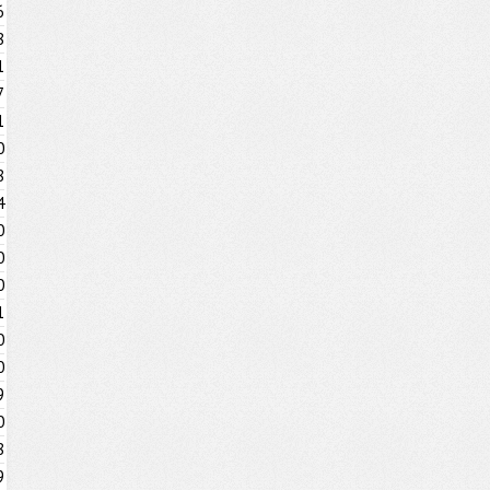
6
8
1
7
1
0
8
4
0
0
0
1
0
0
9
0
8
9