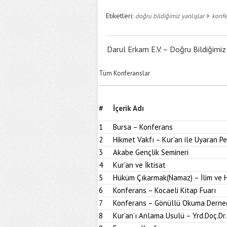
Etiketleri:
>
doğru bildiğimiz yanlışlar
konfe
Darul Erkam E.V. – Doğru Bildiğimiz
Tüm Konferanslar
#
İçerik Adı
1
Bursa – Konferans
2
Hikmet Vakfı – Kur’an ile Uyaran 
3
Akabe Gençlik Semineri
4
Kur’an ve İktisat
5
Hüküm Çıkarmak(Namaz) – İlim ve H
6
Konferans – Kocaeli Kitap Fuarı
7
Konferans – Gönüllü Okuma Derne
8
Kur’an’ı Anlama Usulü – Yrd.Doç.Dr