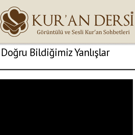
 Doğru Bildiğimiz Yanlışlar
İsminiz (*)
Epostanız (*)
Yaşadığınız Hatanın Ayrıntıları