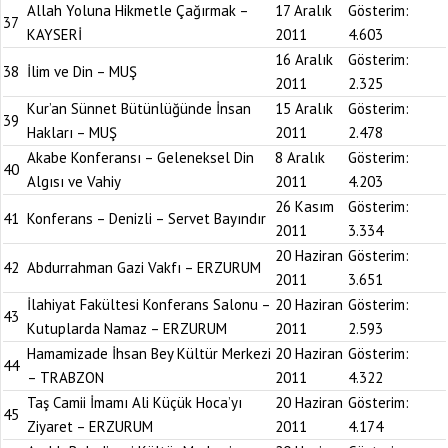
Allah Yoluna Hikmetle Çağırmak –
17 Aralık
Gösterim:
37
KAYSERİ
2011
4.603
16 Aralık
Gösterim:
38
İlim ve Din – MUŞ
2011
2.325
Kur’an Sünnet Bütünlüğünde İnsan
15 Aralık
Gösterim:
39
Hakları – MUŞ
2011
2.478
Akabe Konferansı – Geleneksel Din
8 Aralık
Gösterim:
40
Algısı ve Vahiy
2011
4.203
26 Kasım
Gösterim:
41
Konferans – Denizli – Servet Bayındır
2011
3.334
20 Haziran
Gösterim:
42
Abdurrahman Gazi Vakfı – ERZURUM
2011
3.651
İlahiyat Fakültesi Konferans Salonu –
20 Haziran
Gösterim:
43
Kutuplarda Namaz – ERZURUM
2011
2.593
Hamamizade İhsan Bey Kültür Merkezi
20 Haziran
Gösterim:
44
– TRABZON
2011
4.322
Taş Camii İmamı Ali Küçük Hoca’yı
20 Haziran
Gösterim:
45
Ziyaret – ERZURUM
2011
4.174