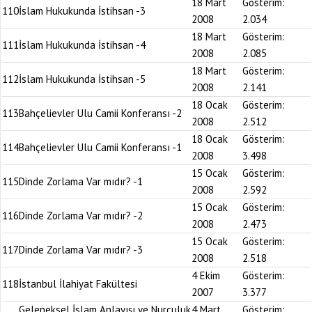
18 Mart
Gösterim:
110
İslam Hukukunda İstihsan -3
2008
2.034
18 Mart
Gösterim:
111
İslam Hukukunda İstihsan -4
2008
2.085
18 Mart
Gösterim:
112
İslam Hukukunda İstihsan -5
2008
2.141
18 Ocak
Gösterim:
113
Bahçelievler Ulu Camii Konferansı -2
2008
2.512
18 Ocak
Gösterim:
114
Bahçelievler Ulu Camii Konferansı -1
2008
3.498
15 Ocak
Gösterim:
115
Dinde Zorlama Var mıdır? -1
2008
2.592
15 Ocak
Gösterim:
116
Dinde Zorlama Var mıdır? -2
2008
2.473
15 Ocak
Gösterim:
117
Dinde Zorlama Var mıdır? -3
2008
2.518
4 Ekim
Gösterim:
118
İstanbul İlahiyat Fakültesi
2007
3.377
Geleneksel İslam Anlayışı ve Nurculuk
4 Mart
Gösterim: