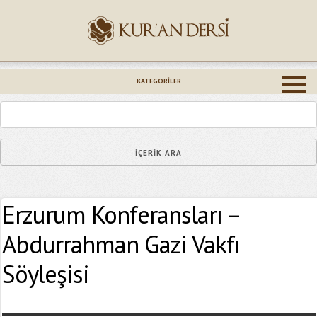
İsminiz (*)
KATEGORILER
Epostanız (*)
Erzurum Konferansları –
Yaşadığınız Hatanın Ayrıntıları
Abdurrahman Gazi Vakfı
Söyleşisi
Bağlantıyı Gönderin