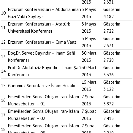
2013
2.631
Erzurum Konferansları – Abdurrahman
3 Mayıs
Gösterim:
10
Gazi Vakfı Söyleşisi
2013
4.182
Erzurum Konferansları – Atatürk
3 Mayıs
Gösterim:
11
Üniversitesi Konferansı
2013
2.722
3 Mayıs
Gösterim:
12
Erzurum Konferansları – Cuma Vaazı
2013
2.571
Doç.Dr. Servet Bayındır – İmam Şafii
30 Mart
Gösterim:
13
Konferansı
2013
2.728
Prof.Dr. Abdulaziz Bayındır – İmam Şafii
30 Mart
Gösterim:
14
Konferansı
2013
3.326
15 Mart
Gösterim:
15
Günümüz Sorunları ve İslam Hukuku
2013
3.122
Emevilerden Sonra Oluşan İran-İslam
7 Şubat
Gösterim:
16
Münasebetleri – 01
2013
3.872
Emevilerden Sonra Oluşan İran-İslam
7 Şubat
Gösterim:
17
Münasebetleri – 02
2013
2.415
Emevilerden Sonra Oluşan İran-İslam
7 Şubat
Gösterim:
18
Münasebetleri – 03
2013
2.219