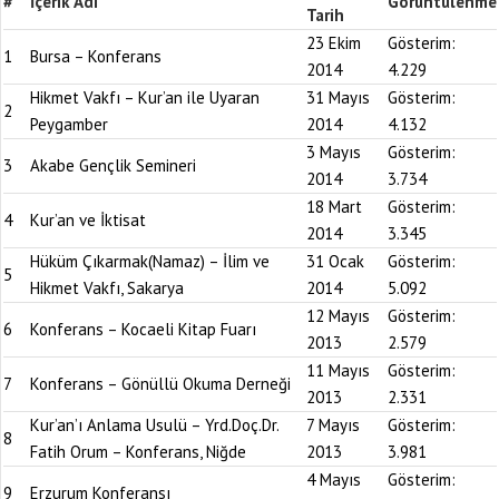
#
İçerik Adı
Görüntülenme
Tarih
23 Ekim
Gösterim:
1
Bursa – Konferans
2014
4.229
Hikmet Vakfı – Kur’an ile Uyaran
31 Mayıs
Gösterim:
2
Peygamber
2014
4.132
3 Mayıs
Gösterim:
3
Akabe Gençlik Semineri
2014
3.734
18 Mart
Gösterim:
4
Kur’an ve İktisat
2014
3.345
Hüküm Çıkarmak(Namaz) – İlim ve
31 Ocak
Gösterim:
5
Hikmet Vakfı, Sakarya
2014
5.092
12 Mayıs
Gösterim:
6
Konferans – Kocaeli Kitap Fuarı
2013
2.579
11 Mayıs
Gösterim:
7
Konferans – Gönüllü Okuma Derneği
2013
2.331
Kur’an’ı Anlama Usulü – Yrd.Doç.Dr.
7 Mayıs
Gösterim:
8
Fatih Orum – Konferans, Niğde
2013
3.981
4 Mayıs
Gösterim:
9
Erzurum Konferansı