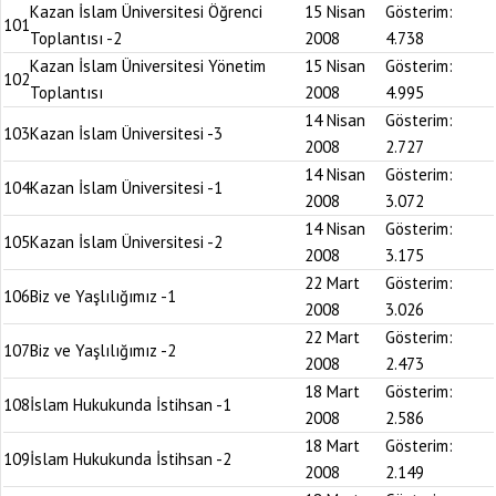
Kazan İslam Üniversitesi Öğrenci
15 Nisan
Gösterim:
101
Toplantısı -2
2008
4.738
Kazan İslam Üniversitesi Yönetim
15 Nisan
Gösterim:
102
Toplantısı
2008
4.995
14 Nisan
Gösterim:
103
Kazan İslam Üniversitesi -3
2008
2.727
14 Nisan
Gösterim:
104
Kazan İslam Üniversitesi -1
2008
3.072
14 Nisan
Gösterim:
105
Kazan İslam Üniversitesi -2
2008
3.175
22 Mart
Gösterim:
106
Biz ve Yaşlılığımız -1
2008
3.026
22 Mart
Gösterim:
107
Biz ve Yaşlılığımız -2
2008
2.473
18 Mart
Gösterim:
108
İslam Hukukunda İstihsan -1
2008
2.586
18 Mart
Gösterim:
109
İslam Hukukunda İstihsan -2
2008
2.149