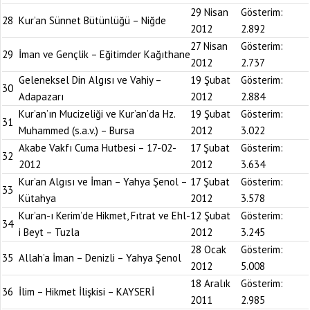
29 Nisan
Gösterim:
28
Kur’an Sünnet Bütünlüğü – Niğde
2012
2.892
27 Nisan
Gösterim:
29
İman ve Gençlik – Eğitimder Kağıthane
2012
2.737
Geleneksel Din Algısı ve Vahiy –
19 Şubat
Gösterim:
30
Adapazarı
2012
2.884
Kur’an’ın Mucizeliği ve Kur’an’da Hz.
19 Şubat
Gösterim:
31
Muhammed (s.a.v.) – Bursa
2012
3.022
Akabe Vakfı Cuma Hutbesi – 17-02-
17 Şubat
Gösterim:
32
2012
2012
3.634
Kur’an Algısı ve İman – Yahya Şenol –
17 Şubat
Gösterim:
33
Kütahya
2012
3.578
Kur’an-ı Kerim’de Hikmet, Fıtrat ve Ehl-
12 Şubat
Gösterim:
34
i Beyt – Tuzla
2012
3.245
28 Ocak
Gösterim:
35
Allah’a İman – Denizli – Yahya Şenol
2012
5.008
18 Aralık
Gösterim:
36
İlim – Hikmet İlişkisi – KAYSERİ
2011
2.985