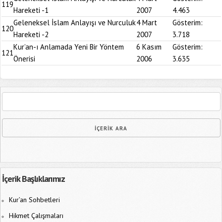
119
Hareketi -1
2007
4.463
Geleneksel İslam Anlayışı ve Nurculuk
4 Mart
Gösterim:
120
Hareketi -2
2007
3.718
Kur’an-ı Anlamada Yeni Bir Yöntem
6 Kasım
Gösterim:
121
Önerisi
2006
3.635
İçerik Başlıklarımız
Kur’an Sohbetleri
Hikmet Çalışmaları