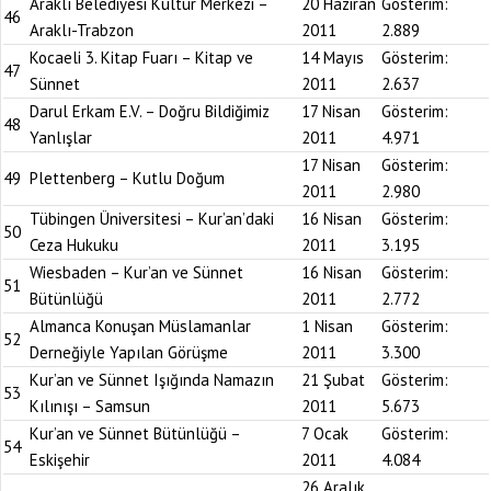
Araklı Belediyesi Kültür Merkezi –
20 Haziran
Gösterim:
46
Araklı-Trabzon
2011
2.889
Kocaeli 3. Kitap Fuarı – Kitap ve
14 Mayıs
Gösterim:
47
Sünnet
2011
2.637
Darul Erkam E.V. – Doğru Bildiğimiz
17 Nisan
Gösterim:
48
Yanlışlar
2011
4.971
17 Nisan
Gösterim:
49
Plettenberg – Kutlu Doğum
2011
2.980
Tübingen Üniversitesi – Kur’an’daki
16 Nisan
Gösterim:
50
Ceza Hukuku
2011
3.195
Wiesbaden – Kur’an ve Sünnet
16 Nisan
Gösterim:
51
Bütünlüğü
2011
2.772
Almanca Konuşan Müslamanlar
1 Nisan
Gösterim:
52
Derneğiyle Yapılan Görüşme
2011
3.300
Kur’an ve Sünnet Işığında Namazın
21 Şubat
Gösterim:
53
Kılınışı – Samsun
2011
5.673
Kur’an ve Sünnet Bütünlüğü –
7 Ocak
Gösterim:
54
Eskişehir
2011
4.084
26 Aralık