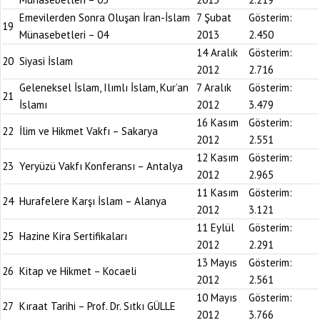
Emevilerden Sonra Oluşan İran-İslam
7 Şubat
Gösterim:
19
Münasebetleri – 04
2013
2.450
14 Aralık
Gösterim:
20
Siyasi İslam
2012
2.716
Geleneksel İslam, Ilımlı İslam, Kur’an
7 Aralık
Gösterim:
21
İslamı
2012
3.479
16 Kasım
Gösterim:
22
İlim ve Hikmet Vakfı – Sakarya
2012
2.551
12 Kasım
Gösterim:
23
Yeryüzü Vakfı Konferansı – Antalya
2012
2.965
11 Kasım
Gösterim:
24
Hurafelere Karşı İslam – Alanya
2012
3.121
11 Eylül
Gösterim:
25
Hazine Kira Sertifikaları
2012
2.291
13 Mayıs
Gösterim:
26
Kitap ve Hikmet – Kocaeli
2012
2.561
10 Mayıs
Gösterim:
27
Kıraat Tarihi – Prof. Dr. Sıtkı GÜLLE
2012
3.766