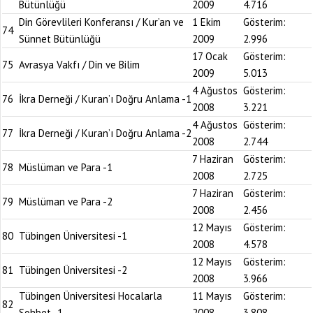
Bütünlüğü
2009
4.716
Din Görevlileri Konferansı / Kur’an ve
1 Ekim
Gösterim:
74
Sünnet Bütünlüğü
2009
2.996
17 Ocak
Gösterim:
75
Avrasya Vakfı / Din ve Bilim
2009
5.013
4 Ağustos
Gösterim:
76
İkra Derneği / Kuran’ı Doğru Anlama -1
2008
3.221
4 Ağustos
Gösterim:
77
İkra Derneği / Kuran’ı Doğru Anlama -2
2008
2.744
7 Haziran
Gösterim:
78
Müslüman ve Para -1
2008
2.725
7 Haziran
Gösterim:
79
Müslüman ve Para -2
2008
2.456
12 Mayıs
Gösterim:
80
Tübingen Üniversitesi -1
2008
4.578
12 Mayıs
Gösterim:
81
Tübingen Üniversitesi -2
2008
3.966
Tübingen Üniversitesi Hocalarla
11 Mayıs
Gösterim:
82
Sohbet -1
2008
3.808