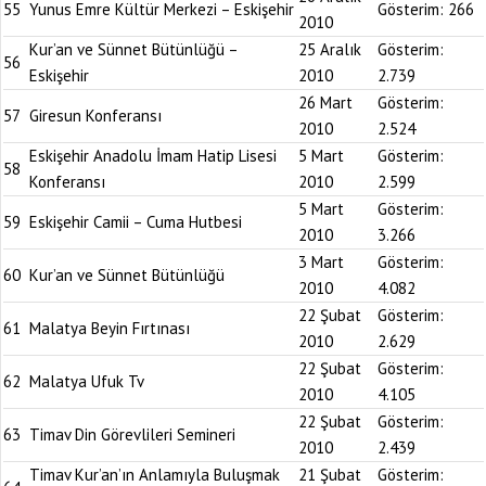
55
Yunus Emre Kültür Merkezi – Eskişehir
Gösterim:
266
2010
Kur’an ve Sünnet Bütünlüğü –
25 Aralık
Gösterim:
56
Eskişehir
2010
2.739
26 Mart
Gösterim:
57
Giresun Konferansı
2010
2.524
Eskişehir Anadolu İmam Hatip Lisesi
5 Mart
Gösterim:
58
Konferansı
2010
2.599
5 Mart
Gösterim:
59
Eskişehir Camii – Cuma Hutbesi
2010
3.266
3 Mart
Gösterim:
60
Kur’an ve Sünnet Bütünlüğü
2010
4.082
22 Şubat
Gösterim:
61
Malatya Beyin Fırtınası
2010
2.629
22 Şubat
Gösterim:
62
Malatya Ufuk Tv
2010
4.105
22 Şubat
Gösterim:
63
Timav Din Görevlileri Semineri
2010
2.439
Timav Kur’an’ın Anlamıyla Buluşmak
21 Şubat
Gösterim: