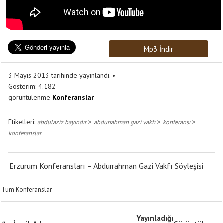
Mp3 İndir
3 Mayıs 2013 tarihinde yayınlandı.
Gösterim:
4.182
görüntülenme
Konferanslar
Etiketleri:
>
>
>
abdulaziz bayındır
abdurrahman gazi vakfı
konferansı
konferanslar
Erzurum Konferansları – Abdurrahman Gazi Vakfı Söyleşisi
Tüm Konferanslar
Yayınladığı