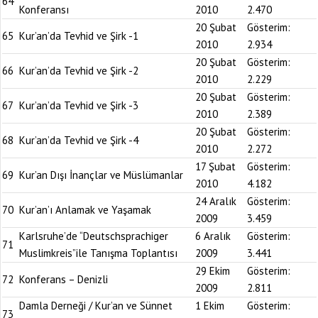
64
Konferansı
2010
2.470
20 Şubat
Gösterim:
65
Kur’an’da Tevhid ve Şirk -1
2010
2.934
20 Şubat
Gösterim:
66
Kur’an’da Tevhid ve Şirk -2
2010
2.229
20 Şubat
Gösterim:
67
Kur’an’da Tevhid ve Şirk -3
2010
2.389
20 Şubat
Gösterim:
68
Kur’an’da Tevhid ve Şirk -4
2010
2.272
17 Şubat
Gösterim:
69
Kur’an Dışı İnançlar ve Müslümanlar
2010
4.182
24 Aralık
Gösterim:
70
Kur’an’ı Anlamak ve Yaşamak
2009
3.459
Karlsruhe’de “Deutschsprachiger
6 Aralık
Gösterim:
71
Muslimkreis”ile Tanışma Toplantısı
2009
3.441
29 Ekim
Gösterim:
72
Konferans – Denizli
2009
2.811
Damla Derneği / Kur’an ve Sünnet
1 Ekim
Gösterim:
73