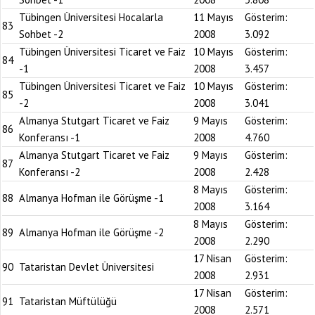
Tübingen Üniversitesi Hocalarla
11 Mayıs
Gösterim:
83
Sohbet -2
2008
3.092
Tübingen Üniversitesi Ticaret ve Faiz
10 Mayıs
Gösterim:
84
-1
2008
3.457
Tübingen Üniversitesi Ticaret ve Faiz
10 Mayıs
Gösterim:
85
-2
2008
3.041
Almanya Stutgart Ticaret ve Faiz
9 Mayıs
Gösterim:
86
Konferansı -1
2008
4.760
Almanya Stutgart Ticaret ve Faiz
9 Mayıs
Gösterim:
87
Konferansı -2
2008
2.428
8 Mayıs
Gösterim:
88
Almanya Hofman ile Görüşme -1
2008
3.164
8 Mayıs
Gösterim:
89
Almanya Hofman ile Görüşme -2
2008
2.290
17 Nisan
Gösterim:
90
Tataristan Devlet Üniversitesi
2008
2.931
17 Nisan
Gösterim:
91
Tataristan Müftülüğü
2008
2.571