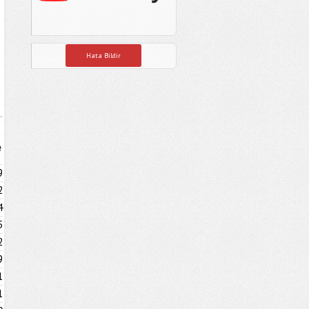
Hata Bildir
e
9
2
4
5
2
9
1
1