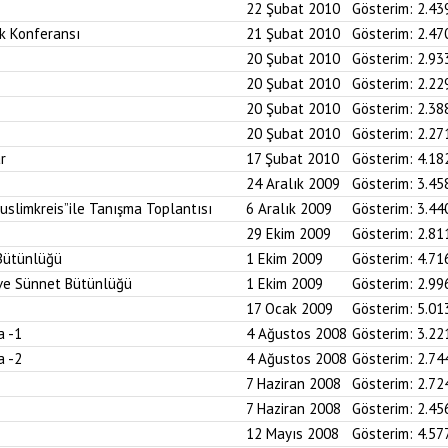
22 Şubat 2010
Gösterim:
2.43
k Konferansı
21 Şubat 2010
Gösterim:
2.47
20 Şubat 2010
Gösterim:
2.93
20 Şubat 2010
Gösterim:
2.22
20 Şubat 2010
Gösterim:
2.38
20 Şubat 2010
Gösterim:
2.27
r
17 Şubat 2010
Gösterim:
4.18
24 Aralık 2009
Gösterim:
3.45
uslimkreis”ile Tanışma Toplantısı
6 Aralık 2009
Gösterim:
3.44
29 Ekim 2009
Gösterim:
2.81
 Bütünlüğü
1 Ekim 2009
Gösterim:
4.71
n ve Sünnet Bütünlüğü
1 Ekim 2009
Gösterim:
2.99
17 Ocak 2009
Gösterim:
5.01
a -1
4 Ağustos 2008
Gösterim:
3.22
a -2
4 Ağustos 2008
Gösterim:
2.74
7 Haziran 2008
Gösterim:
2.72
7 Haziran 2008
Gösterim:
2.45
12 Mayıs 2008
Gösterim:
4.57