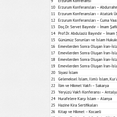
9
Erzurum Konferansı
10
Erzurum Konferansları – Abdurrahm
11
Erzurum Konferansları – Atatürk Ün
12
Erzurum Konferansları – Cuma Vaa
13
Doç.Dr. Servet Bayındır – İmam Şafi
14
Prof.Dr. Abdulaziz Bayındır – İmam 
15
Günümüz Sorunları ve İslam Hukuk
16
Emevilerden Sonra Oluşan İran-İsl
17
Emevilerden Sonra Oluşan İran-İsl
18
Emevilerden Sonra Oluşan İran-İsl
19
Emevilerden Sonra Oluşan İran-İsl
20
Siyasi İslam
21
Geleneksel İslam, Ilımlı İslam, Kur’
22
İlim ve Hikmet Vakfı – Sakarya
23
Yeryüzü Vakfı Konferansı – Antaly
24
Hurafelere Karşı İslam – Alanya
25
Hazine Kira Sertifikaları
26
Kitap ve Hikmet – Kocaeli