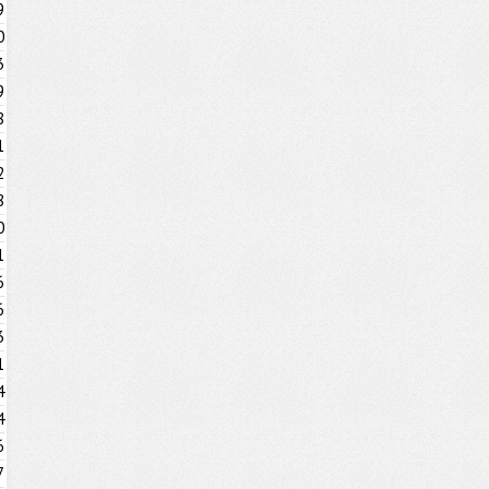
9
0
3
9
8
1
2
8
0
1
6
6
3
1
4
4
6
7