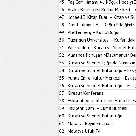
45
Taş Camii İmamı Ali Küçük Hoca’yı
46
Araklı Belediyesi Kültür Merkezi –
47
Kocaeli 3. Kitap Fuarı – Kitap ve S
48
Darul Erkam E.V. – Doğru Bildiğimiz 
49
Plettenberg – Kutlu Doğum
50
Tübingen Üniversitesi – Kur’an’dak
51
Wiesbaden – Kur’an ve Sünnet Büt
52
Almanca Konuşan Müslamanlar Der
53
Kur’an ve Sünnet Işığında Namazın 
54
Kur’an ve Sünnet Bütünlüğü – Eskiş
55
Yunus Emre Kültür Merkezi – Eskişe
56
Kur’an ve Sünnet Bütünlüğü – Eskiş
57
Giresun Konferansı
58
Eskişehir Anadolu İmam Hatip Lises
59
Eskişehir Camii – Cuma Hutbesi
60
Kur’an ve Sünnet Bütünlüğü
61
Malatya Beyin Fırtınası
62
Malatya Ufuk Tv