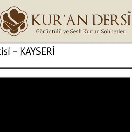
kisi – KAYSERİ
İsminiz (*)
Epostanız (*)
Yaşadığınız Hatanın Ayrıntıları