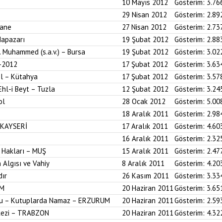
10 Mayıs 2012
Gösterim:
3.76
29 Nisan 2012
Gösterim:
2.89
hane
27 Nisan 2012
Gösterim:
2.73
dapazarı
19 Şubat 2012
Gösterim:
2.88
z. Muhammed (s.a.v.) – Bursa
19 Şubat 2012
Gösterim:
3.02
-2012
17 Şubat 2012
Gösterim:
3.63
ol – Kütahya
17 Şubat 2012
Gösterim:
3.57
Ehl-i Beyt – Tuzla
12 Şubat 2012
Gösterim:
3.24
ol
28 Ocak 2012
Gösterim:
5.00
18 Aralık 2011
Gösterim:
2.98
 KAYSERİ
17 Aralık 2011
Gösterim:
4.60
16 Aralık 2011
Gösterim:
2.32
 Hakları – MUŞ
15 Aralık 2011
Gösterim:
2.47
 Algısı ve Vahiy
8 Aralık 2011
Gösterim:
4.20
dır
26 Kasım 2011
Gösterim:
3.33
UM
20 Haziran 2011
Gösterim:
3.65
onu – Kutuplarda Namaz – ERZURUM
20 Haziran 2011
Gösterim:
2.59
kezi – TRABZON
20 Haziran 2011
Gösterim:
4.32