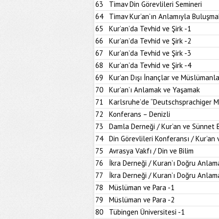
63
Timav Din Görevlileri Semineri
64
Timav Kur’an’ın Anlamıyla Buluşma
65
Kur’an’da Tevhid ve Şirk -1
66
Kur’an’da Tevhid ve Şirk -2
67
Kur’an’da Tevhid ve Şirk -3
68
Kur’an’da Tevhid ve Şirk -4
69
Kur’an Dışı İnançlar ve Müslümanla
70
Kur’an’ı Anlamak ve Yaşamak
71
Karlsruhe’de “Deutschsprachiger M
72
Konferans – Denizli
73
Damla Derneği / Kur’an ve Sünnet
74
Din Görevlileri Konferansı / Kur’a
75
Avrasya Vakfı / Din ve Bilim
76
İkra Derneği / Kuran’ı Doğru Anlam
77
İkra Derneği / Kuran’ı Doğru Anlam
78
Müslüman ve Para -1
79
Müslüman ve Para -2
80
Tübingen Üniversitesi -1