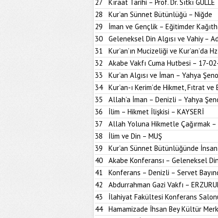
27
Kıraat Tarihi – Prof. Dr. Sıtkı GÜLLE
28
Kur’an Sünnet Bütünlüğü – Niğde
29
İman ve Gençlik – Eğitimder Kağıt
30
Geleneksel Din Algısı ve Vahiy – A
31
Kur’an’ın Mucizeliği ve Kur’an’da H
32
Akabe Vakfı Cuma Hutbesi – 17-02
33
Kur’an Algısı ve İman – Yahya Şen
34
Kur’an-ı Kerim’de Hikmet, Fıtrat ve 
35
Allah’a İman – Denizli – Yahya Şen
36
İlim – Hikmet İlişkisi – KAYSERİ
37
Allah Yoluna Hikmetle Çağırmak –
38
İlim ve Din – MUŞ
39
Kur’an Sünnet Bütünlüğünde İnsan
40
Akabe Konferansı – Geleneksel Din
41
Konferans – Denizli – Servet Bayın
42
Abdurrahman Gazi Vakfı – ERZUR
43
İlahiyat Fakültesi Konferans Sal
44
Hamamizade İhsan Bey Kültür Mer