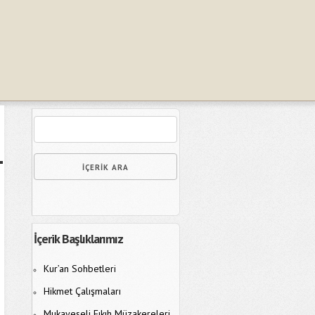
İçerik Başlıklarımız
Kur’an Sohbetleri
Hikmet Çalışmaları
Mukayeseli Fıkıh Müzakereleri