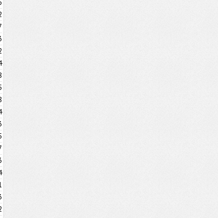
6
2
7
3
2
4
8
5
8
4
3
5
7
3
4
1
3
2