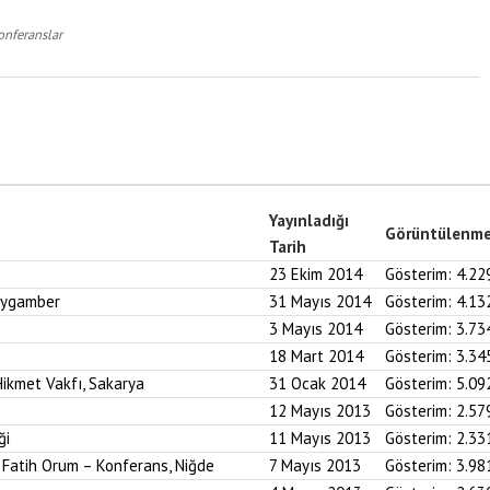
onferanslar
Yayınladığı
Görüntülenm
Tarih
23 Ekim 2014
Gösterim:
4.22
Peygamber
31 Mayıs 2014
Gösterim:
4.13
3 Mayıs 2014
Gösterim:
3.73
18 Mart 2014
Gösterim:
3.34
ikmet Vakfı, Sakarya
31 Ocak 2014
Gösterim:
5.09
12 Mayıs 2013
Gösterim:
2.57
ği
11 Mayıs 2013
Gösterim:
2.33
. Fatih Orum – Konferans, Niğde
7 Mayıs 2013
Gösterim:
3.98