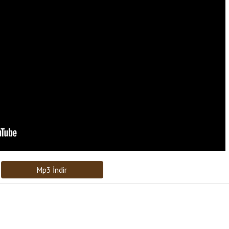
Bağlantıyı Gönderin
[recaptcha]
Mp3 İndir