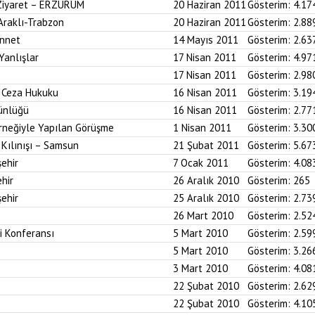
 Ziyaret – ERZURUM
20 Haziran 2011
Gösterim:
4.17
 Araklı-Trabzon
20 Haziran 2011
Gösterim:
2.88
ünnet
14 Mayıs 2011
Gösterim:
2.63
Yanlışlar
17 Nisan 2011
Gösterim:
4.97
17 Nisan 2011
Gösterim:
2.98
i Ceza Hukuku
16 Nisan 2011
Gösterim:
3.19
ünlüğü
16 Nisan 2011
Gösterim:
2.77
neğiyle Yapılan Görüşme
1 Nisan 2011
Gösterim:
3.30
Kılınışı – Samsun
21 Şubat 2011
Gösterim:
5.67
ehir
7 Ocak 2011
Gösterim:
4.08
hir
26 Aralık 2010
Gösterim:
265
ehir
25 Aralık 2010
Gösterim:
2.73
26 Mart 2010
Gösterim:
2.52
i Konferansı
5 Mart 2010
Gösterim:
2.59
5 Mart 2010
Gösterim:
3.26
3 Mart 2010
Gösterim:
4.08
22 Şubat 2010
Gösterim:
2.62
22 Şubat 2010
Gösterim:
4.10