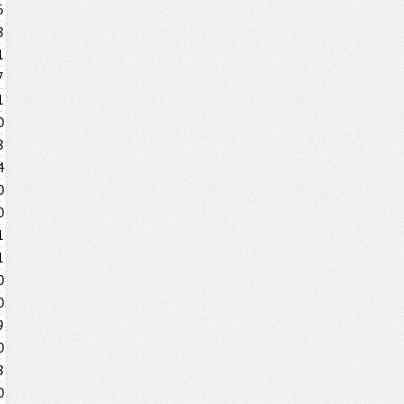
6
8
1
7
1
0
8
4
0
0
1
1
0
0
9
0
8
0