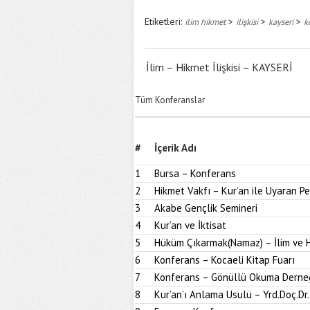
Etiketleri:
>
>
>
ilim hikmet
ilişkisi
kayseri
k
İlim – Hikmet İlişkisi – KAYSERİ
Tüm Konferanslar
#
İçerik Adı
1
Bursa – Konferans
2
Hikmet Vakfı – Kur’an ile Uyaran 
3
Akabe Gençlik Semineri
4
Kur’an ve İktisat
5
Hüküm Çıkarmak(Namaz) – İlim ve H
6
Konferans – Kocaeli Kitap Fuarı
7
Konferans – Gönüllü Okuma Derne
8
Kur’an’ı Anlama Usulü – Yrd.Doç.Dr