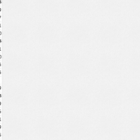
4
9
7
1
0
4
1
0
3
3
9
4
9
6
1
9
5