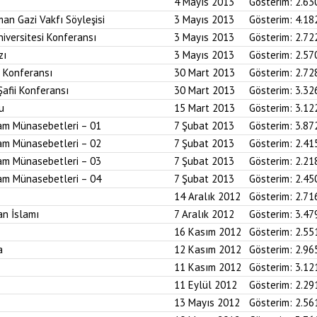
4 Mayıs 2013
Gösterim:
2.63
an Gazi Vakfı Söyleşisi
3 Mayıs 2013
Gösterim:
4.18
iversitesi Konferansı
3 Mayıs 2013
Gösterim:
2.72
zı
3 Mayıs 2013
Gösterim:
2.57
i Konferansı
30 Mart 2013
Gösterim:
2.72
Şafii Konferansı
30 Mart 2013
Gösterim:
3.32
u
15 Mart 2013
Gösterim:
3.12
am Münasebetleri – 01
7 Şubat 2013
Gösterim:
3.87
am Münasebetleri – 02
7 Şubat 2013
Gösterim:
2.41
am Münasebetleri – 03
7 Şubat 2013
Gösterim:
2.21
am Münasebetleri – 04
7 Şubat 2013
Gösterim:
2.45
14 Aralık 2012
Gösterim:
2.71
an İslamı
7 Aralık 2012
Gösterim:
3.47
16 Kasım 2012
Gösterim:
2.55
a
12 Kasım 2012
Gösterim:
2.96
11 Kasım 2012
Gösterim:
3.12
11 Eylül 2012
Gösterim:
2.29
13 Mayıs 2012
Gösterim:
2.56