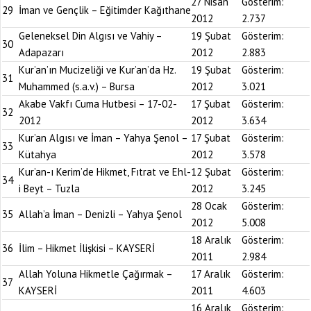
27 Nisan
Gösterim:
29
İman ve Gençlik – Eğitimder Kağıthane
2012
2.737
Geleneksel Din Algısı ve Vahiy –
19 Şubat
Gösterim:
30
Adapazarı
2012
2.883
Kur’an’ın Mucizeliği ve Kur’an’da Hz.
19 Şubat
Gösterim:
31
Muhammed (s.a.v.) – Bursa
2012
3.021
Akabe Vakfı Cuma Hutbesi – 17-02-
17 Şubat
Gösterim:
32
2012
2012
3.634
Kur’an Algısı ve İman – Yahya Şenol –
17 Şubat
Gösterim:
33
Kütahya
2012
3.578
Kur’an-ı Kerim’de Hikmet, Fıtrat ve Ehl-
12 Şubat
Gösterim:
34
i Beyt – Tuzla
2012
3.245
28 Ocak
Gösterim:
35
Allah’a İman – Denizli – Yahya Şenol
2012
5.008
18 Aralık
Gösterim:
36
İlim – Hikmet İlişkisi – KAYSERİ
2011
2.984
Allah Yoluna Hikmetle Çağırmak –
17 Aralık
Gösterim:
37
KAYSERİ
2011
4.603
16 Aralık
Gösterim: