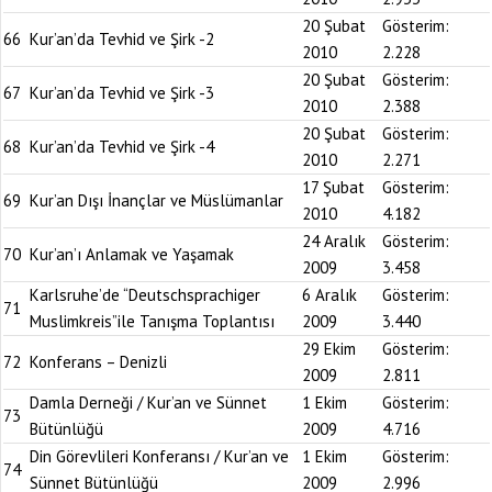
20 Şubat
Gösterim:
66
Kur’an’da Tevhid ve Şirk -2
2010
2.228
20 Şubat
Gösterim:
67
Kur’an’da Tevhid ve Şirk -3
2010
2.388
20 Şubat
Gösterim:
68
Kur’an’da Tevhid ve Şirk -4
2010
2.271
17 Şubat
Gösterim:
69
Kur’an Dışı İnançlar ve Müslümanlar
2010
4.182
24 Aralık
Gösterim:
70
Kur’an’ı Anlamak ve Yaşamak
2009
3.458
Karlsruhe’de “Deutschsprachiger
6 Aralık
Gösterim:
71
Muslimkreis”ile Tanışma Toplantısı
2009
3.440
29 Ekim
Gösterim:
72
Konferans – Denizli
2009
2.811
Damla Derneği / Kur’an ve Sünnet
1 Ekim
Gösterim:
73
Bütünlüğü
2009
4.716
Din Görevlileri Konferansı / Kur’an ve
1 Ekim
Gösterim:
74
Sünnet Bütünlüğü
2009
2.996