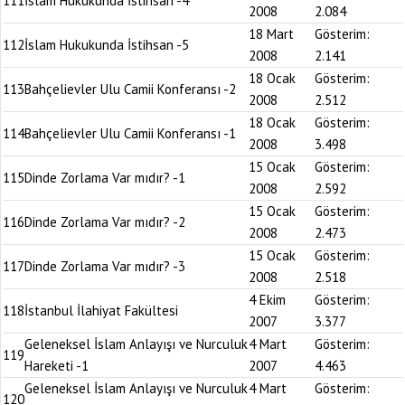
111
İslam Hukukunda İstihsan -4
2008
2.084
18 Mart
Gösterim:
112
İslam Hukukunda İstihsan -5
2008
2.141
18 Ocak
Gösterim:
113
Bahçelievler Ulu Camii Konferansı -2
2008
2.512
18 Ocak
Gösterim:
114
Bahçelievler Ulu Camii Konferansı -1
2008
3.498
15 Ocak
Gösterim:
115
Dinde Zorlama Var mıdır? -1
2008
2.592
15 Ocak
Gösterim:
116
Dinde Zorlama Var mıdır? -2
2008
2.473
15 Ocak
Gösterim:
117
Dinde Zorlama Var mıdır? -3
2008
2.518
4 Ekim
Gösterim:
118
İstanbul İlahiyat Fakültesi
2007
3.377
Geleneksel İslam Anlayışı ve Nurculuk
4 Mart
Gösterim:
119
Hareketi -1
2007
4.463
Geleneksel İslam Anlayışı ve Nurculuk
4 Mart
Gösterim:
120