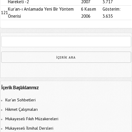
Hareketi -2
2007
3.717
Kur’an-ı Anlamada Yeni Bir Yöntem
6 Kasım
Gösterim:
121
Önerisi
2006
3.635
İçerik Başlıklarımız
Kur’an Sohbetleri
Hikmet Çalışmaları
Mukayeseli Fıkıh Müzakereleri
Mukayeseli İlmihal Dersleri