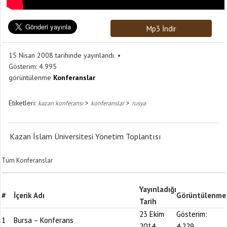
Mp3 İndir
15 Nisan 2008 tarihinde yayınlandı.
Gösterim:
4.995
görüntülenme
Konferanslar
Etiketleri:
>
>
kazan konferansı
konferanslar
rusya
Kazan İslam Üniversitesi Yönetim Toplantısı
Tüm Konferanslar
Yayınladığı
#
İçerik Adı
Görüntülenme
Tarih
23 Ekim
Gösterim:
1
Bursa – Konferans
2014
4.229