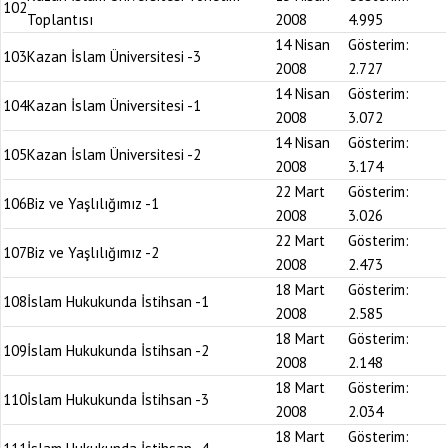
102
Toplantısı
2008
4.995
14 Nisan
Gösterim:
103
Kazan İslam Üniversitesi -3
2008
2.727
14 Nisan
Gösterim:
104
Kazan İslam Üniversitesi -1
2008
3.072
14 Nisan
Gösterim:
105
Kazan İslam Üniversitesi -2
2008
3.174
22 Mart
Gösterim:
106
Biz ve Yaşlılığımız -1
2008
3.026
22 Mart
Gösterim:
107
Biz ve Yaşlılığımız -2
2008
2.473
18 Mart
Gösterim:
108
İslam Hukukunda İstihsan -1
2008
2.585
18 Mart
Gösterim:
109
İslam Hukukunda İstihsan -2
2008
2.148
18 Mart
Gösterim:
110
İslam Hukukunda İstihsan -3
2008
2.034
18 Mart
Gösterim: