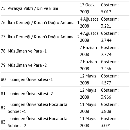
17 Ocak
Gösterim:
75
Avrasya Vakfı / Din ve Bilim
2009
5.012
4 Ağustos
Gösterim:
76
İkra Derneği / Kuran’ı Doğru Anlama -1
2008
3.221
4 Ağustos
Gösterim:
77
İkra Derneği / Kuran’ı Doğru Anlama -2
2008
2.744
7 Haziran
Gösterim:
78
Müslüman ve Para -1
2008
2.724
7 Haziran
Gösterim:
79
Müslüman ve Para -2
2008
2.456
12 Mayıs
Gösterim:
80
Tübingen Üniversitesi -1
2008
4.577
12 Mayıs
Gösterim:
81
Tübingen Üniversitesi -2
2008
3.966
Tübingen Üniversitesi Hocalarla
11 Mayıs
Gösterim:
82
Sohbet -1
2008
3.808
Tübingen Üniversitesi Hocalarla
11 Mayıs
Gösterim:
83
Sohbet -2
2008
3.091