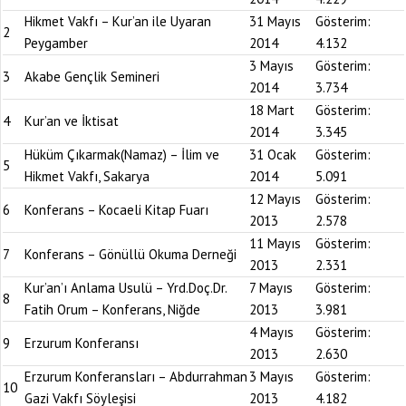
Hikmet Vakfı – Kur’an ile Uyaran
31 Mayıs
Gösterim:
2
Peygamber
2014
4.132
3 Mayıs
Gösterim:
3
Akabe Gençlik Semineri
2014
3.734
18 Mart
Gösterim:
4
Kur’an ve İktisat
2014
3.345
Hüküm Çıkarmak(Namaz) – İlim ve
31 Ocak
Gösterim:
5
Hikmet Vakfı, Sakarya
2014
5.091
12 Mayıs
Gösterim:
6
Konferans – Kocaeli Kitap Fuarı
2013
2.578
11 Mayıs
Gösterim:
7
Konferans – Gönüllü Okuma Derneği
2013
2.331
Kur’an’ı Anlama Usulü – Yrd.Doç.Dr.
7 Mayıs
Gösterim:
8
Fatih Orum – Konferans, Niğde
2013
3.981
4 Mayıs
Gösterim:
9
Erzurum Konferansı
2013
2.630
Erzurum Konferansları – Abdurrahman
3 Mayıs
Gösterim:
10
Gazi Vakfı Söyleşisi
2013
4.182