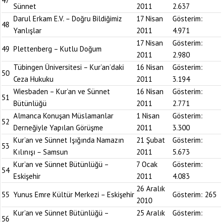
47
Sünnet
2011
2.637
Darul Erkam E.V. – Doğru Bildiğimiz
17 Nisan
Gösterim:
48
Yanlışlar
2011
4.971
17 Nisan
Gösterim:
49
Plettenberg – Kutlu Doğum
2011
2.980
Tübingen Üniversitesi – Kur’an’daki
16 Nisan
Gösterim:
50
Ceza Hukuku
2011
3.194
Wiesbaden – Kur’an ve Sünnet
16 Nisan
Gösterim:
51
Bütünlüğü
2011
2.771
Almanca Konuşan Müslamanlar
1 Nisan
Gösterim:
52
Derneğiyle Yapılan Görüşme
2011
3.300
Kur’an ve Sünnet Işığında Namazın
21 Şubat
Gösterim:
53
Kılınışı – Samsun
2011
5.673
Kur’an ve Sünnet Bütünlüğü –
7 Ocak
Gösterim:
54
Eskişehir
2011
4.083
26 Aralık
55
Yunus Emre Kültür Merkezi – Eskişehir
Gösterim:
265
2010
Kur’an ve Sünnet Bütünlüğü –
25 Aralık
Gösterim:
56