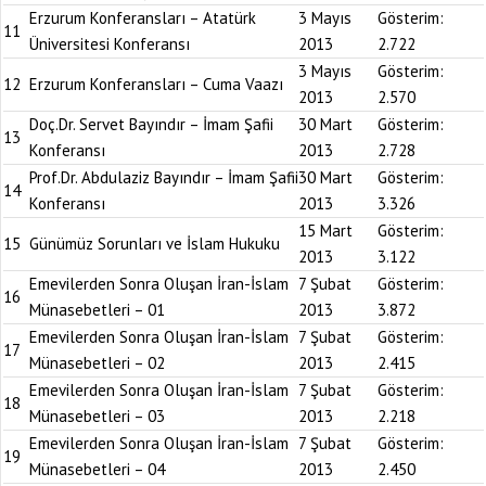
Erzurum Konferansları – Atatürk
3 Mayıs
Gösterim:
11
Üniversitesi Konferansı
2013
2.722
3 Mayıs
Gösterim:
12
Erzurum Konferansları – Cuma Vaazı
2013
2.570
Doç.Dr. Servet Bayındır – İmam Şafii
30 Mart
Gösterim:
13
Konferansı
2013
2.728
Prof.Dr. Abdulaziz Bayındır – İmam Şafii
30 Mart
Gösterim:
14
Konferansı
2013
3.326
15 Mart
Gösterim:
15
Günümüz Sorunları ve İslam Hukuku
2013
3.122
Emevilerden Sonra Oluşan İran-İslam
7 Şubat
Gösterim:
16
Münasebetleri – 01
2013
3.872
Emevilerden Sonra Oluşan İran-İslam
7 Şubat
Gösterim:
17
Münasebetleri – 02
2013
2.415
Emevilerden Sonra Oluşan İran-İslam
7 Şubat
Gösterim:
18
Münasebetleri – 03
2013
2.218
Emevilerden Sonra Oluşan İran-İslam
7 Şubat
Gösterim:
19
Münasebetleri – 04
2013
2.450