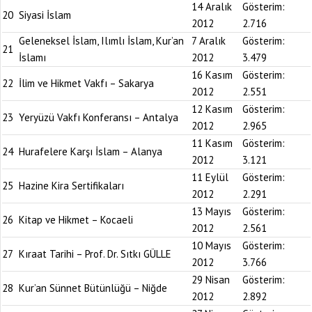
14 Aralık
Gösterim:
20
Siyasi İslam
2012
2.716
Geleneksel İslam, Ilımlı İslam, Kur’an
7 Aralık
Gösterim:
21
İslamı
2012
3.479
16 Kasım
Gösterim:
22
İlim ve Hikmet Vakfı – Sakarya
2012
2.551
12 Kasım
Gösterim:
23
Yeryüzü Vakfı Konferansı – Antalya
2012
2.965
11 Kasım
Gösterim:
24
Hurafelere Karşı İslam – Alanya
2012
3.121
11 Eylül
Gösterim:
25
Hazine Kira Sertifikaları
2012
2.291
13 Mayıs
Gösterim:
26
Kitap ve Hikmet – Kocaeli
2012
2.561
10 Mayıs
Gösterim:
27
Kıraat Tarihi – Prof. Dr. Sıtkı GÜLLE
2012
3.766
29 Nisan
Gösterim:
28
Kur’an Sünnet Bütünlüğü – Niğde
2012
2.892