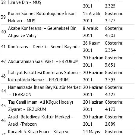
38
İlim ve Din – MUŞ
2011
2.325
Kur’an Sünnet Bütünlüğünde İnsan
15 Aralık
Gösterim:
39
Hakları – MUŞ
2011
2.477
Akabe Konferansı – Geleneksel Din
8 Aralık
Gösterim:
40
Algısı ve Vahiy
2011
4.203
26 Kasım
Gösterim:
41
Konferans – Denizli – Servet Bayındır
2011
3.334
20 Haziran
Gösterim:
42
Abdurrahman Gazi Vakfı – ERZURUM
2011
3.651
İlahiyat Fakültesi Konferans Salonu –
20 Haziran
Gösterim:
43
Kutuplarda Namaz – ERZURUM
2011
2.593
Hamamizade İhsan Bey Kültür Merkezi
20 Haziran
Gösterim:
44
– TRABZON
2011
4.322
Taş Camii İmamı Ali Küçük Hoca’yı
20 Haziran
Gösterim:
45
Ziyaret – ERZURUM
2011
4.173
Araklı Belediyesi Kültür Merkezi –
20 Haziran
Gösterim:
46
Araklı-Trabzon
2011
2.889
Kocaeli 3. Kitap Fuarı – Kitap ve
14 Mayıs
Gösterim: