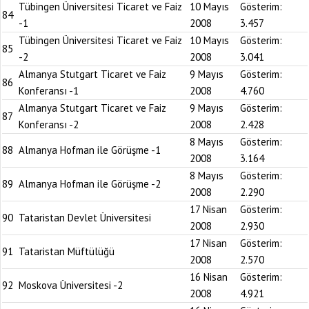
Tübingen Üniversitesi Ticaret ve Faiz
10 Mayıs
Gösterim:
84
-1
2008
3.457
Tübingen Üniversitesi Ticaret ve Faiz
10 Mayıs
Gösterim:
85
-2
2008
3.041
Almanya Stutgart Ticaret ve Faiz
9 Mayıs
Gösterim:
86
Konferansı -1
2008
4.760
Almanya Stutgart Ticaret ve Faiz
9 Mayıs
Gösterim:
87
Konferansı -2
2008
2.428
8 Mayıs
Gösterim:
88
Almanya Hofman ile Görüşme -1
2008
3.164
8 Mayıs
Gösterim:
89
Almanya Hofman ile Görüşme -2
2008
2.290
17 Nisan
Gösterim:
90
Tataristan Devlet Üniversitesi
2008
2.930
17 Nisan
Gösterim:
91
Tataristan Müftülüğü
2008
2.570
16 Nisan
Gösterim:
92
Moskova Üniversitesi -2
2008
4.921