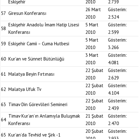
Eskişehir
2010
2.739
26 Mart
Gösterim:
57
Giresun Konferansı
2010
2.524
Eskişehir Anadolu İmam Hatip Lisesi
5 Mart
Gösterim:
58
Konferansı
2010
2.599
5 Mart
Gösterim:
59
Eskişehir Camii – Cuma Hutbesi
2010
3.266
3 Mart
Gösterim:
60
Kur’an ve Sünnet Bütünlüğü
2010
4.081
22 Şubat
Gösterim:
61
Malatya Beyin Fırtınası
2010
2.629
22 Şubat
Gösterim:
62
Malatya Ufuk Tv
2010
4.104
22 Şubat
Gösterim:
63
Timav Din Görevlileri Semineri
2010
2.439
Timav Kur’an’ın Anlamıyla Buluşmak
21 Şubat
Gösterim:
64
Konferansı
2010
2.470
20 Şubat
Gösterim:
65
Kur’an’da Tevhid ve Şirk -1
2010
2.933