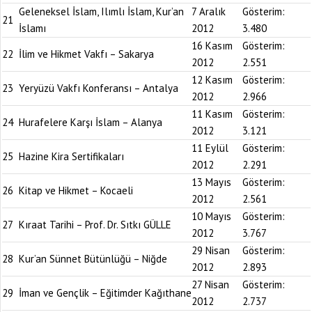
Geleneksel İslam, Ilımlı İslam, Kur’an
7 Aralık
Gösterim:
21
İslamı
2012
3.480
16 Kasım
Gösterim:
22
İlim ve Hikmet Vakfı – Sakarya
2012
2.551
12 Kasım
Gösterim:
23
Yeryüzü Vakfı Konferansı – Antalya
2012
2.966
11 Kasım
Gösterim:
24
Hurafelere Karşı İslam – Alanya
2012
3.121
11 Eylül
Gösterim:
25
Hazine Kira Sertifikaları
2012
2.291
13 Mayıs
Gösterim:
26
Kitap ve Hikmet – Kocaeli
2012
2.561
10 Mayıs
Gösterim:
27
Kıraat Tarihi – Prof. Dr. Sıtkı GÜLLE
2012
3.767
29 Nisan
Gösterim:
28
Kur’an Sünnet Bütünlüğü – Niğde
2012
2.893
27 Nisan
Gösterim:
29
İman ve Gençlik – Eğitimder Kağıthane
2012
2.737