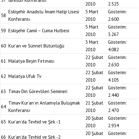
57
Giresun Konferansı
2010
2.525
Eskişehir Anadolu İmam Hatip Lisesi
5 Mart
Gösterim:
58
Konferansı
2010
2.600
5 Mart
Gösterim:
59
Eskişehir Camii – Cuma Hutbesi
2010
3.267
3 Mart
Gösterim:
60
Kur’an ve Sünnet Bütünlüğü
2010
4.082
22 Şubat
Gösterim:
61
Malatya Beyin Fırtınası
2010
2.630
22 Şubat
Gösterim:
62
Malatya Ufuk Tv
2010
4.105
22 Şubat
Gösterim:
63
Timav Din Görevlileri Semineri
2010
2.440
Timav Kur’an’ın Anlamıyla Buluşmak
21 Şubat
Gösterim:
64
Konferansı
2010
2.470
20 Şubat
Gösterim:
65
Kur’an’da Tevhid ve Şirk -1
2010
2.934
20 Şubat
Gösterim:
66
Kur’an’da Tevhid ve Şirk -2