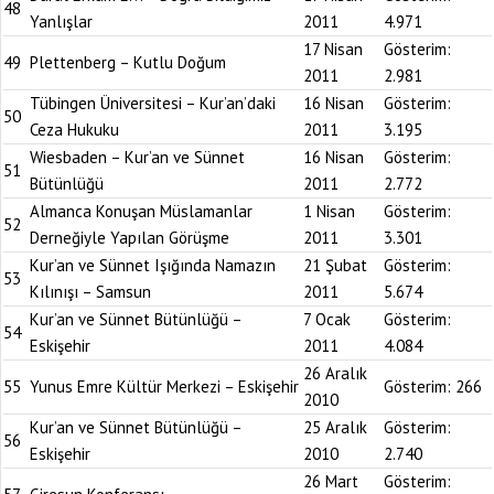
48
Yanlışlar
2011
4.971
17 Nisan
Gösterim:
49
Plettenberg – Kutlu Doğum
2011
2.981
Tübingen Üniversitesi – Kur’an’daki
16 Nisan
Gösterim:
50
Ceza Hukuku
2011
3.195
Wiesbaden – Kur’an ve Sünnet
16 Nisan
Gösterim:
51
Bütünlüğü
2011
2.772
Almanca Konuşan Müslamanlar
1 Nisan
Gösterim:
52
Derneğiyle Yapılan Görüşme
2011
3.301
Kur’an ve Sünnet Işığında Namazın
21 Şubat
Gösterim:
53
Kılınışı – Samsun
2011
5.674
Kur’an ve Sünnet Bütünlüğü –
7 Ocak
Gösterim:
54
Eskişehir
2011
4.084
26 Aralık
55
Yunus Emre Kültür Merkezi – Eskişehir
Gösterim:
266
2010
Kur’an ve Sünnet Bütünlüğü –
25 Aralık
Gösterim:
56
Eskişehir
2010
2.740
26 Mart
Gösterim: