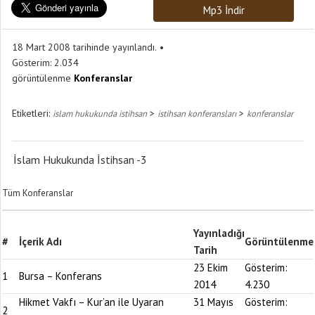
Mp3 İndir
18 Mart 2008 tarihinde yayınlandı.
Gösterim:
2.034
görüntülenme
Konferanslar
Etiketleri:
>
>
islam hukukunda istihsan
istihsan konferansları
konferanslar
İslam Hukukunda İstihsan -3
Tüm Konferanslar
Yayınladığı
#
İçerik Adı
Görüntülenme
Tarih
23 Ekim
Gösterim:
1
Bursa – Konferans
2014
4.230
Hikmet Vakfı – Kur’an ile Uyaran
31 Mayıs
Gösterim:
2