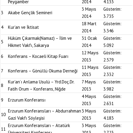
Peygamber
2014
4.133
3 Mayıs
Gösterim:
3
Akabe Gençlik Semineri
2014
3.735
18 Mart
Gösterim:
4
Kur’an ve İktisat
2014
3.346
Hüküm Çıkarmak(Namaz) – İlim ve
31 Ocak
Gösterim:
5
Hikmet Vakfı, Sakarya
2014
5.092
12 Mayıs
Gösterim:
6
Konferans – Kocaeli Kitap Fuarı
2013
2.579
11 Mayıs
Gösterim:
7
Konferans – Gönüllü Okuma Derneği
2013
2.332
Kur’an’ı Anlama Usulü – Yrd.Doç.Dr.
7 Mayıs
Gösterim:
8
Fatih Orum – Konferans, Niğde
2013
3.982
4 Mayıs
Gösterim:
9
Erzurum Konferansı
2013
2.631
Erzurum Konferansları – Abdurrahman
3 Mayıs
Gösterim:
10
Gazi Vakfı Söyleşisi
2013
4.183
Erzurum Konferansları – Atatürk
3 Mayıs
Gösterim:
11
Üniversitesi Konferansı
2013
2.723