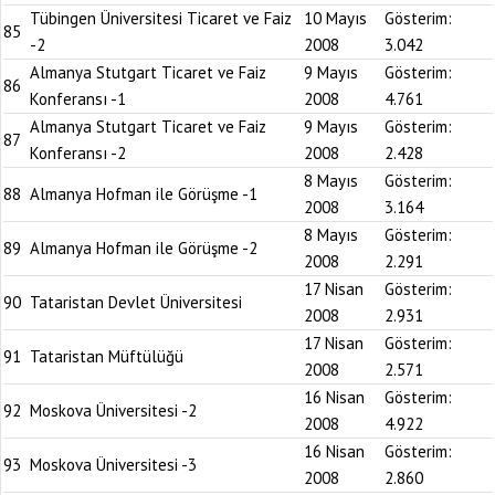
Tübingen Üniversitesi Ticaret ve Faiz
10 Mayıs
Gösterim:
85
-2
2008
3.042
Almanya Stutgart Ticaret ve Faiz
9 Mayıs
Gösterim:
86
Konferansı -1
2008
4.761
Almanya Stutgart Ticaret ve Faiz
9 Mayıs
Gösterim:
87
Konferansı -2
2008
2.428
8 Mayıs
Gösterim:
88
Almanya Hofman ile Görüşme -1
2008
3.164
8 Mayıs
Gösterim:
89
Almanya Hofman ile Görüşme -2
2008
2.291
17 Nisan
Gösterim:
90
Tataristan Devlet Üniversitesi
2008
2.931
17 Nisan
Gösterim:
91
Tataristan Müftülüğü
2008
2.571
16 Nisan
Gösterim:
92
Moskova Üniversitesi -2
2008
4.922
16 Nisan
Gösterim:
93
Moskova Üniversitesi -3
2008
2.860