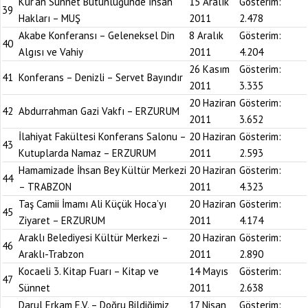
Kur’an Sünnet Bütünlüğünde İnsan
15 Aralık
Gösterim:
39
Hakları – MUŞ
2011
2.478
Akabe Konferansı – Geleneksel Din
8 Aralık
Gösterim:
40
Algısı ve Vahiy
2011
4.204
26 Kasım
Gösterim:
41
Konferans – Denizli – Servet Bayındır
2011
3.335
20 Haziran
Gösterim:
42
Abdurrahman Gazi Vakfı – ERZURUM
2011
3.652
İlahiyat Fakültesi Konferans Salonu –
20 Haziran
Gösterim:
43
Kutuplarda Namaz – ERZURUM
2011
2.593
Hamamizade İhsan Bey Kültür Merkezi
20 Haziran
Gösterim:
44
– TRABZON
2011
4.323
Taş Camii İmamı Ali Küçük Hoca’yı
20 Haziran
Gösterim:
45
Ziyaret – ERZURUM
2011
4.174
Araklı Belediyesi Kültür Merkezi –
20 Haziran
Gösterim:
46
Araklı-Trabzon
2011
2.890
Kocaeli 3. Kitap Fuarı – Kitap ve
14 Mayıs
Gösterim:
47
Sünnet
2011
2.638
Darul Erkam E.V. – Doğru Bildiğimiz
17 Nisan
Gösterim: