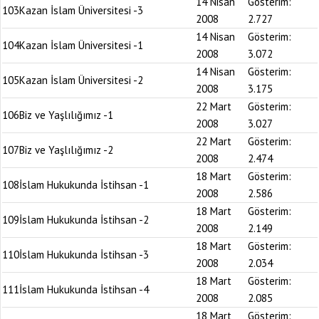
14 Nisan
Gösterim:
103
Kazan İslam Üniversitesi -3
2008
2.727
14 Nisan
Gösterim:
104
Kazan İslam Üniversitesi -1
2008
3.072
14 Nisan
Gösterim:
105
Kazan İslam Üniversitesi -2
2008
3.175
22 Mart
Gösterim:
106
Biz ve Yaşlılığımız -1
2008
3.027
22 Mart
Gösterim:
107
Biz ve Yaşlılığımız -2
2008
2.474
18 Mart
Gösterim:
108
İslam Hukukunda İstihsan -1
2008
2.586
18 Mart
Gösterim:
109
İslam Hukukunda İstihsan -2
2008
2.149
18 Mart
Gösterim:
110
İslam Hukukunda İstihsan -3
2008
2.034
18 Mart
Gösterim:
111
İslam Hukukunda İstihsan -4
2008
2.085
18 Mart
Gösterim: