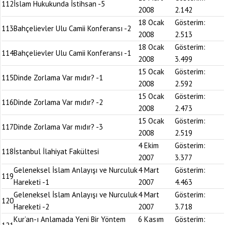
112
İslam Hukukunda İstihsan -5
2008
2.142
18 Ocak
Gösterim:
113
Bahçelievler Ulu Camii Konferansı -2
2008
2.513
18 Ocak
Gösterim:
114
Bahçelievler Ulu Camii Konferansı -1
2008
3.499
15 Ocak
Gösterim:
115
Dinde Zorlama Var mıdır? -1
2008
2.592
15 Ocak
Gösterim:
116
Dinde Zorlama Var mıdır? -2
2008
2.473
15 Ocak
Gösterim:
117
Dinde Zorlama Var mıdır? -3
2008
2.519
4 Ekim
Gösterim:
118
İstanbul İlahiyat Fakültesi
2007
3.377
Geleneksel İslam Anlayışı ve Nurculuk
4 Mart
Gösterim:
119
Hareketi -1
2007
4.463
Geleneksel İslam Anlayışı ve Nurculuk
4 Mart
Gösterim:
120
Hareketi -2
2007
3.718
Kur’an-ı Anlamada Yeni Bir Yöntem
6 Kasım
Gösterim: