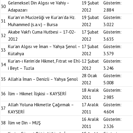
Geleneksel Din Algısı ve Vahiy –
19 Şubat
Gösterim:
30
Adapazarı
2012
2.884
Kur’an’ın Mucizeliği ve Kur’an’da Hz.
19 Şubat
Gösterim:
31
Muhammed (s.a.v.) – Bursa
2012
3.022
Akabe Vakfı Cuma Hutbesi – 17-02-
17 Şubat
Gösterim:
32
2012
2012
3.635
Kur’an Algısı ve İman – Yahya Şenol –
17 Şubat
Gösterim:
33
Kütahya
2012
3.579
Kur’an-ı Kerim’de Hikmet, Fıtrat ve Ehl-
12 Şubat
Gösterim:
34
i Beyt – Tuzla
2012
3.246
28 Ocak
Gösterim:
35
Allah’a İman – Denizli – Yahya Şenol
2012
5.008
18 Aralık
Gösterim:
36
İlim – Hikmet İlişkisi – KAYSERİ
2011
2.985
Allah Yoluna Hikmetle Çağırmak –
17 Aralık
Gösterim:
37
KAYSERİ
2011
4.604
16 Aralık
Gösterim:
38
İlim ve Din – MUŞ
2011
2.326