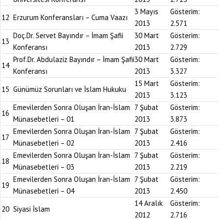
3 Mayıs
Gösterim:
12
Erzurum Konferansları – Cuma Vaazı
2013
2.571
Doç.Dr. Servet Bayındır – İmam Şafii
30 Mart
Gösterim:
13
Konferansı
2013
2.729
Prof.Dr. Abdulaziz Bayındır – İmam Şafii
30 Mart
Gösterim:
14
Konferansı
2013
3.327
15 Mart
Gösterim:
15
Günümüz Sorunları ve İslam Hukuku
2013
3.123
Emevilerden Sonra Oluşan İran-İslam
7 Şubat
Gösterim:
16
Münasebetleri – 01
2013
3.873
Emevilerden Sonra Oluşan İran-İslam
7 Şubat
Gösterim:
17
Münasebetleri – 02
2013
2.416
Emevilerden Sonra Oluşan İran-İslam
7 Şubat
Gösterim:
18
Münasebetleri – 03
2013
2.219
Emevilerden Sonra Oluşan İran-İslam
7 Şubat
Gösterim:
19
Münasebetleri – 04
2013
2.450
14 Aralık
Gösterim:
20
Siyasi İslam
2012
2.716