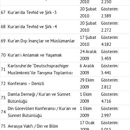
2010
2.230
20 Şubat
Gösterim:
67
Kur’an’da Tevhid ve Şirk -3
2010
2.389
20 Şubat
Gösterim:
68
Kur’an’da Tevhid ve Şirk -4
2010
2.272
17 Şubat
Gösterim:
69
Kur’an Dışı İnançlar ve Müslümanlar
2010
4.182
24 Aralık
Gösterim:
70
Kur’an’ı Anlamak ve Yaşamak
2009
3.459
Karlsruhe’de “Deutschsprachiger
6 Aralık
Gösterim:
71
Muslimkreis”ile Tanışma Toplantısı
2009
3.441
29 Ekim
Gösterim:
72
Konferans – Denizli
2009
2.812
Damla Derneği / Kur’an ve Sünnet
1 Ekim
Gösterim:
73
Bütünlüğü
2009
4.716
Din Görevlileri Konferansı / Kur’an ve
1 Ekim
Gösterim:
74
Sünnet Bütünlüğü
2009
2.997
17 Ocak
Gösterim:
75
Avrasya Vakfı / Din ve Bilim
2009
5.013