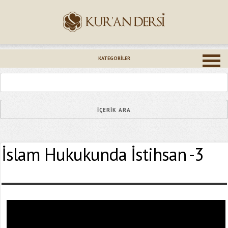
İsminiz (*)
KATEGORILER
Epostanız (*)
İslam Hukukunda İstihsan -3
Yaşadığınız Hatanın Ayrıntıları
Bağlantıyı Gönderin