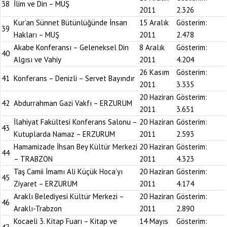
38
İlim ve Din – MUŞ
2011
2.326
Kur’an Sünnet Bütünlüğünde İnsan
15 Aralık
Gösterim:
39
Hakları – MUŞ
2011
2.478
Akabe Konferansı – Geleneksel Din
8 Aralık
Gösterim:
40
Algısı ve Vahiy
2011
4.204
26 Kasım
Gösterim:
41
Konferans – Denizli – Servet Bayındır
2011
3.335
20 Haziran
Gösterim:
42
Abdurrahman Gazi Vakfı – ERZURUM
2011
3.651
İlahiyat Fakültesi Konferans Salonu –
20 Haziran
Gösterim:
43
Kutuplarda Namaz – ERZURUM
2011
2.593
Hamamizade İhsan Bey Kültür Merkezi
20 Haziran
Gösterim:
44
– TRABZON
2011
4.323
Taş Camii İmamı Ali Küçük Hoca’yı
20 Haziran
Gösterim:
45
Ziyaret – ERZURUM
2011
4.174
Araklı Belediyesi Kültür Merkezi –
20 Haziran
Gösterim:
46
Araklı-Trabzon
2011
2.890
Kocaeli 3. Kitap Fuarı – Kitap ve
14 Mayıs
Gösterim: