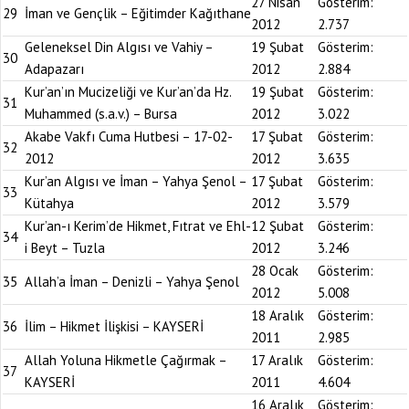
27 Nisan
Gösterim:
29
İman ve Gençlik – Eğitimder Kağıthane
2012
2.737
Geleneksel Din Algısı ve Vahiy –
19 Şubat
Gösterim:
30
Adapazarı
2012
2.884
Kur’an’ın Mucizeliği ve Kur’an’da Hz.
19 Şubat
Gösterim:
31
Muhammed (s.a.v.) – Bursa
2012
3.022
Akabe Vakfı Cuma Hutbesi – 17-02-
17 Şubat
Gösterim:
32
2012
2012
3.635
Kur’an Algısı ve İman – Yahya Şenol –
17 Şubat
Gösterim:
33
Kütahya
2012
3.579
Kur’an-ı Kerim’de Hikmet, Fıtrat ve Ehl-
12 Şubat
Gösterim:
34
i Beyt – Tuzla
2012
3.246
28 Ocak
Gösterim:
35
Allah’a İman – Denizli – Yahya Şenol
2012
5.008
18 Aralık
Gösterim:
36
İlim – Hikmet İlişkisi – KAYSERİ
2011
2.985
Allah Yoluna Hikmetle Çağırmak –
17 Aralık
Gösterim:
37
KAYSERİ
2011
4.604
16 Aralık
Gösterim: