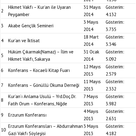
Hikmet Vakfı – Kur’an ile Uyaran
31 Mayıs
Gösterim:
2
Peygamber
2014
4.132
3 Mayıs
Gösterim:
3
Akabe Gençlik Semineri
2014
3.735
18 Mart
Gösterim:
4
Kur’an ve İktisat
2014
3.346
Hüküm Çıkarmak(Namaz) – İlim ve
31 Ocak
Gösterim:
5
Hikmet Vakfı, Sakarya
2014
5.092
12 Mayıs
Gösterim:
6
Konferans – Kocaeli Kitap Fuarı
2013
2.579
11 Mayıs
Gösterim:
7
Konferans – Gönüllü Okuma Derneği
2013
2.332
Kur’an’ı Anlama Usulü – Yrd.Doç.Dr.
7 Mayıs
Gösterim:
8
Fatih Orum – Konferans, Niğde
2013
3.982
4 Mayıs
Gösterim:
9
Erzurum Konferansı
2013
2.631
Erzurum Konferansları – Abdurrahman
3 Mayıs
Gösterim:
10
Gazi Vakfı Söyleşisi
2013
4.182