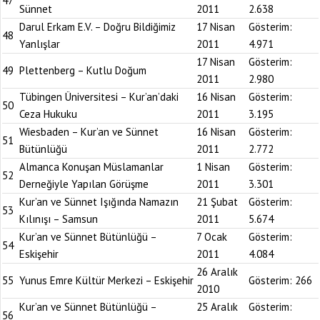
47
Sünnet
2011
2.638
Darul Erkam E.V. – Doğru Bildiğimiz
17 Nisan
Gösterim:
48
Yanlışlar
2011
4.971
17 Nisan
Gösterim:
49
Plettenberg – Kutlu Doğum
2011
2.980
Tübingen Üniversitesi – Kur’an’daki
16 Nisan
Gösterim:
50
Ceza Hukuku
2011
3.195
Wiesbaden – Kur’an ve Sünnet
16 Nisan
Gösterim:
51
Bütünlüğü
2011
2.772
Almanca Konuşan Müslamanlar
1 Nisan
Gösterim:
52
Derneğiyle Yapılan Görüşme
2011
3.301
Kur’an ve Sünnet Işığında Namazın
21 Şubat
Gösterim:
53
Kılınışı – Samsun
2011
5.674
Kur’an ve Sünnet Bütünlüğü –
7 Ocak
Gösterim:
54
Eskişehir
2011
4.084
26 Aralık
55
Yunus Emre Kültür Merkezi – Eskişehir
Gösterim:
266
2010
Kur’an ve Sünnet Bütünlüğü –
25 Aralık
Gösterim:
56