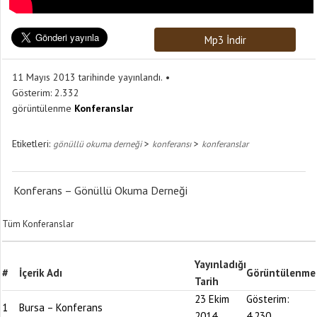
Mp3 İndir
11 Mayıs 2013 tarihinde yayınlandı.
Gösterim:
2.332
görüntülenme
Konferanslar
Etiketleri:
>
>
gönüllü okuma derneği
konferansı
konferanslar
Konferans – Gönüllü Okuma Derneği
Tüm Konferanslar
Yayınladığı
#
İçerik Adı
Görüntülenme
Tarih
23 Ekim
Gösterim:
1
Bursa – Konferans
2014
4.230