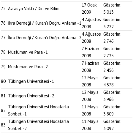
17 Ocak
Gösterim:
75
Avrasya Vakfı / Din ve Bilim
2009
5.013
4 Ağustos
Gösterim:
76
İkra Derneği / Kuran’ı Doğru Anlama -1
2008
3.222
4 Ağustos
Gösterim:
77
İkra Derneği / Kuran’ı Doğru Anlama -2
2008
2.745
7 Haziran
Gösterim:
78
Müslüman ve Para -1
2008
2.725
7 Haziran
Gösterim:
79
Müslüman ve Para -2
2008
2.456
12 Mayıs
Gösterim:
80
Tübingen Üniversitesi -1
2008
4.578
12 Mayıs
Gösterim:
81
Tübingen Üniversitesi -2
2008
3.966
Tübingen Üniversitesi Hocalarla
11 Mayıs
Gösterim:
82
Sohbet -1
2008
3.809
Tübingen Üniversitesi Hocalarla
11 Mayıs
Gösterim:
83
Sohbet -2
2008
3.092