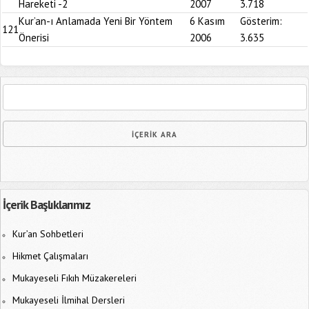
Hareketi -2
2007
3.718
Kur’an-ı Anlamada Yeni Bir Yöntem
6 Kasım
Gösterim:
121
Önerisi
2006
3.635
İçerik Başlıklarımız
Kur’an Sohbetleri
Hikmet Çalışmaları
Mukayeseli Fıkıh Müzakereleri
Mukayeseli İlmihal Dersleri