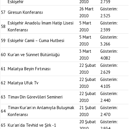
Eskişehir
2010
2.739
26 Mart
Gösterim:
57
Giresun Konferansı
2010
2.525
Eskişehir Anadolu İmam Hatip Lisesi
5 Mart
Gösterim:
58
Konferansı
2010
2.599
5 Mart
Gösterim:
59
Eskişehir Camii – Cuma Hutbesi
2010
3.266
3 Mart
Gösterim:
60
Kur’an ve Sünnet Bütünlüğü
2010
4.082
22 Şubat
Gösterim:
61
Malatya Beyin Fırtınası
2010
2.629
22 Şubat
Gösterim:
62
Malatya Ufuk Tv
2010
4.105
22 Şubat
Gösterim:
63
Timav Din Görevlileri Semineri
2010
2.440
Timav Kur’an’ın Anlamıyla Buluşmak
21 Şubat
Gösterim:
64
Konferansı
2010
2.470
20 Şubat
Gösterim:
65
Kur’an’da Tevhid ve Şirk -1
2010
2.934