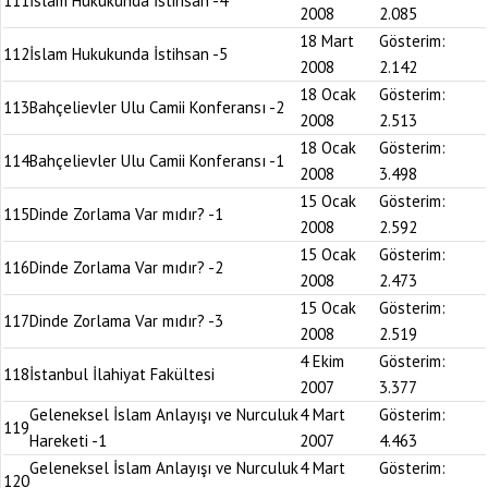
111
İslam Hukukunda İstihsan -4
2008
2.085
18 Mart
Gösterim:
112
İslam Hukukunda İstihsan -5
2008
2.142
18 Ocak
Gösterim:
113
Bahçelievler Ulu Camii Konferansı -2
2008
2.513
18 Ocak
Gösterim:
114
Bahçelievler Ulu Camii Konferansı -1
2008
3.498
15 Ocak
Gösterim:
115
Dinde Zorlama Var mıdır? -1
2008
2.592
15 Ocak
Gösterim:
116
Dinde Zorlama Var mıdır? -2
2008
2.473
15 Ocak
Gösterim:
117
Dinde Zorlama Var mıdır? -3
2008
2.519
4 Ekim
Gösterim:
118
İstanbul İlahiyat Fakültesi
2007
3.377
Geleneksel İslam Anlayışı ve Nurculuk
4 Mart
Gösterim:
119
Hareketi -1
2007
4.463
Geleneksel İslam Anlayışı ve Nurculuk
4 Mart
Gösterim:
120