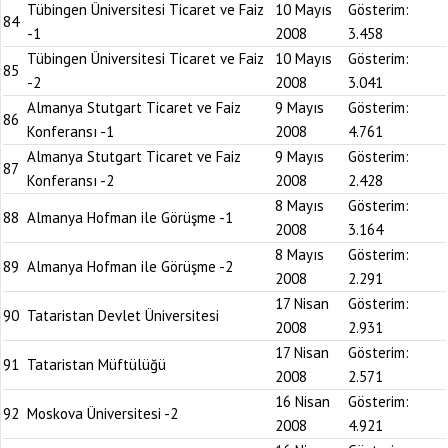
Tübingen Üniversitesi Ticaret ve Faiz
10 Mayıs
Gösterim:
84
-1
2008
3.458
Tübingen Üniversitesi Ticaret ve Faiz
10 Mayıs
Gösterim:
85
-2
2008
3.041
Almanya Stutgart Ticaret ve Faiz
9 Mayıs
Gösterim:
86
Konferansı -1
2008
4.761
Almanya Stutgart Ticaret ve Faiz
9 Mayıs
Gösterim:
87
Konferansı -2
2008
2.428
8 Mayıs
Gösterim:
88
Almanya Hofman ile Görüşme -1
2008
3.164
8 Mayıs
Gösterim:
89
Almanya Hofman ile Görüşme -2
2008
2.291
17 Nisan
Gösterim:
90
Tataristan Devlet Üniversitesi
2008
2.931
17 Nisan
Gösterim:
91
Tataristan Müftülüğü
2008
2.571
16 Nisan
Gösterim:
92
Moskova Üniversitesi -2
2008
4.921