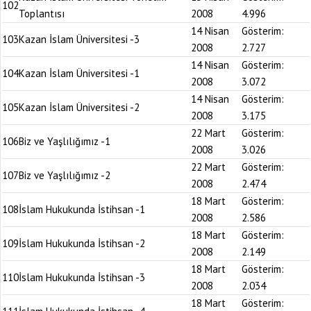
102
Toplantısı
2008
4.996
14 Nisan
Gösterim:
103
Kazan İslam Üniversitesi -3
2008
2.727
14 Nisan
Gösterim:
104
Kazan İslam Üniversitesi -1
2008
3.072
14 Nisan
Gösterim:
105
Kazan İslam Üniversitesi -2
2008
3.175
22 Mart
Gösterim:
106
Biz ve Yaşlılığımız -1
2008
3.026
22 Mart
Gösterim:
107
Biz ve Yaşlılığımız -2
2008
2.474
18 Mart
Gösterim:
108
İslam Hukukunda İstihsan -1
2008
2.586
18 Mart
Gösterim:
109
İslam Hukukunda İstihsan -2
2008
2.149
18 Mart
Gösterim:
110
İslam Hukukunda İstihsan -3
2008
2.034
18 Mart
Gösterim: