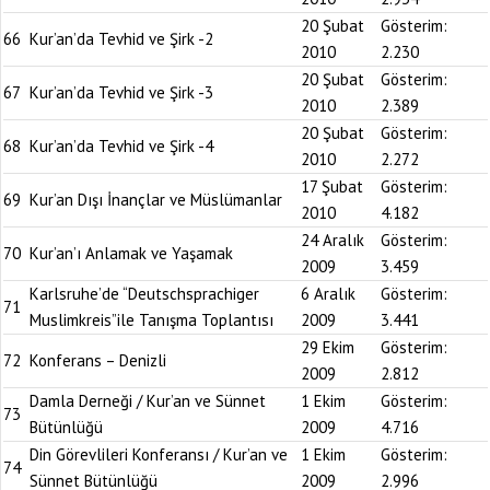
20 Şubat
Gösterim:
66
Kur’an’da Tevhid ve Şirk -2
2010
2.230
20 Şubat
Gösterim:
67
Kur’an’da Tevhid ve Şirk -3
2010
2.389
20 Şubat
Gösterim:
68
Kur’an’da Tevhid ve Şirk -4
2010
2.272
17 Şubat
Gösterim:
69
Kur’an Dışı İnançlar ve Müslümanlar
2010
4.182
24 Aralık
Gösterim:
70
Kur’an’ı Anlamak ve Yaşamak
2009
3.459
Karlsruhe’de “Deutschsprachiger
6 Aralık
Gösterim:
71
Muslimkreis”ile Tanışma Toplantısı
2009
3.441
29 Ekim
Gösterim:
72
Konferans – Denizli
2009
2.812
Damla Derneği / Kur’an ve Sünnet
1 Ekim
Gösterim:
73
Bütünlüğü
2009
4.716
Din Görevlileri Konferansı / Kur’an ve
1 Ekim
Gösterim:
74
Sünnet Bütünlüğü
2009
2.996