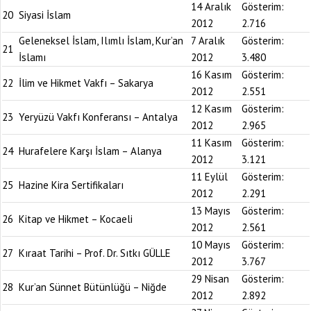
14 Aralık
Gösterim:
20
Siyasi İslam
2012
2.716
Geleneksel İslam, Ilımlı İslam, Kur’an
7 Aralık
Gösterim:
21
İslamı
2012
3.480
16 Kasım
Gösterim:
22
İlim ve Hikmet Vakfı – Sakarya
2012
2.551
12 Kasım
Gösterim:
23
Yeryüzü Vakfı Konferansı – Antalya
2012
2.965
11 Kasım
Gösterim:
24
Hurafelere Karşı İslam – Alanya
2012
3.121
11 Eylül
Gösterim:
25
Hazine Kira Sertifikaları
2012
2.291
13 Mayıs
Gösterim:
26
Kitap ve Hikmet – Kocaeli
2012
2.561
10 Mayıs
Gösterim:
27
Kıraat Tarihi – Prof. Dr. Sıtkı GÜLLE
2012
3.767
29 Nisan
Gösterim:
28
Kur’an Sünnet Bütünlüğü – Niğde
2012
2.892