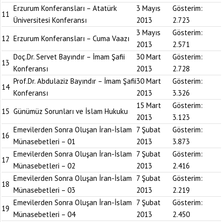
Erzurum Konferansları – Atatürk
3 Mayıs
Gösterim:
11
Üniversitesi Konferansı
2013
2.723
3 Mayıs
Gösterim:
12
Erzurum Konferansları – Cuma Vaazı
2013
2.571
Doç.Dr. Servet Bayındır – İmam Şafii
30 Mart
Gösterim:
13
Konferansı
2013
2.728
Prof.Dr. Abdulaziz Bayındır – İmam Şafii
30 Mart
Gösterim:
14
Konferansı
2013
3.326
15 Mart
Gösterim:
15
Günümüz Sorunları ve İslam Hukuku
2013
3.123
Emevilerden Sonra Oluşan İran-İslam
7 Şubat
Gösterim:
16
Münasebetleri – 01
2013
3.873
Emevilerden Sonra Oluşan İran-İslam
7 Şubat
Gösterim:
17
Münasebetleri – 02
2013
2.416
Emevilerden Sonra Oluşan İran-İslam
7 Şubat
Gösterim:
18
Münasebetleri – 03
2013
2.219
Emevilerden Sonra Oluşan İran-İslam
7 Şubat
Gösterim:
19
Münasebetleri – 04
2013
2.450