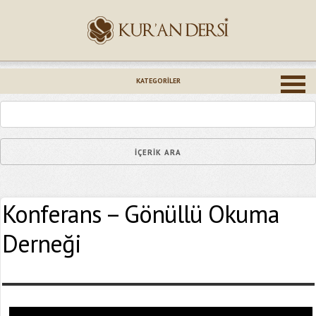
İsminiz (*)
KATEGORILER
Epostanız (*)
Konferans – Gönüllü Okuma
Yaşadığınız Hatanın Ayrıntıları
Derneği
Bağlantıyı Gönderin