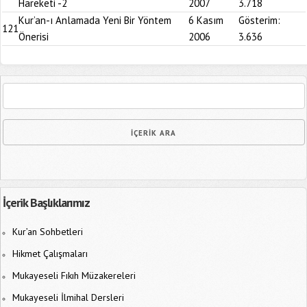
Hareketi -2
2007
3.718
Kur’an-ı Anlamada Yeni Bir Yöntem
6 Kasım
Gösterim:
121
Önerisi
2006
3.636
İçerik Başlıklarımız
Kur’an Sohbetleri
Hikmet Çalışmaları
Mukayeseli Fıkıh Müzakereleri
Mukayeseli İlmihal Dersleri