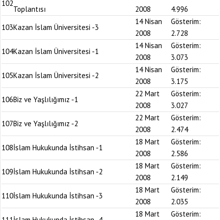
102
Toplantısı
2008
4.996
14 Nisan
Gösterim:
103
Kazan İslam Üniversitesi -3
2008
2.728
14 Nisan
Gösterim:
104
Kazan İslam Üniversitesi -1
2008
3.073
14 Nisan
Gösterim:
105
Kazan İslam Üniversitesi -2
2008
3.175
22 Mart
Gösterim:
106
Biz ve Yaşlılığımız -1
2008
3.027
22 Mart
Gösterim:
107
Biz ve Yaşlılığımız -2
2008
2.474
18 Mart
Gösterim:
108
İslam Hukukunda İstihsan -1
2008
2.586
18 Mart
Gösterim:
109
İslam Hukukunda İstihsan -2
2008
2.149
18 Mart
Gösterim:
110
İslam Hukukunda İstihsan -3
2008
2.035
18 Mart
Gösterim:
111
İslam Hukukunda İstihsan -4