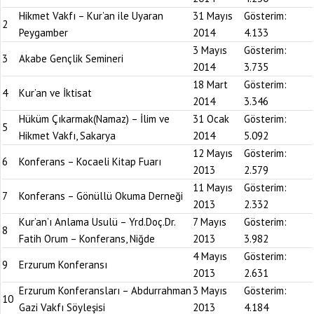
Hikmet Vakfı – Kur’an ile Uyaran
31 Mayıs
Gösterim:
2
Peygamber
2014
4.133
3 Mayıs
Gösterim:
3
Akabe Gençlik Semineri
2014
3.735
18 Mart
Gösterim:
4
Kur’an ve İktisat
2014
3.346
Hüküm Çıkarmak(Namaz) – İlim ve
31 Ocak
Gösterim:
5
Hikmet Vakfı, Sakarya
2014
5.092
12 Mayıs
Gösterim:
6
Konferans – Kocaeli Kitap Fuarı
2013
2.579
11 Mayıs
Gösterim:
7
Konferans – Gönüllü Okuma Derneği
2013
2.332
Kur’an’ı Anlama Usulü – Yrd.Doç.Dr.
7 Mayıs
Gösterim:
8
Fatih Orum – Konferans, Niğde
2013
3.982
4 Mayıs
Gösterim:
9
Erzurum Konferansı
2013
2.631
Erzurum Konferansları – Abdurrahman
3 Mayıs
Gösterim:
10
Gazi Vakfı Söyleşisi
2013
4.184