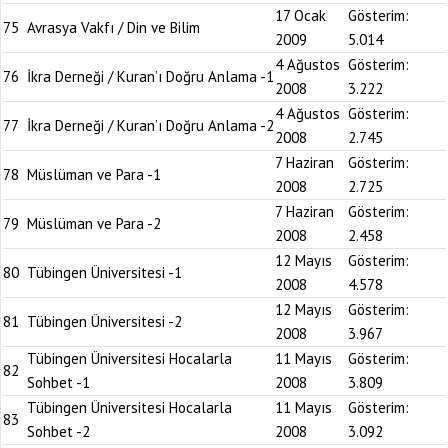
17 Ocak
Gösterim:
75
Avrasya Vakfı / Din ve Bilim
2009
5.014
4 Ağustos
Gösterim:
76
İkra Derneği / Kuran’ı Doğru Anlama -1
2008
3.222
4 Ağustos
Gösterim:
77
İkra Derneği / Kuran’ı Doğru Anlama -2
2008
2.745
7 Haziran
Gösterim:
78
Müslüman ve Para -1
2008
2.725
7 Haziran
Gösterim:
79
Müslüman ve Para -2
2008
2.458
12 Mayıs
Gösterim:
80
Tübingen Üniversitesi -1
2008
4.578
12 Mayıs
Gösterim:
81
Tübingen Üniversitesi -2
2008
3.967
Tübingen Üniversitesi Hocalarla
11 Mayıs
Gösterim:
82
Sohbet -1
2008
3.809
Tübingen Üniversitesi Hocalarla
11 Mayıs
Gösterim:
83
Sohbet -2
2008
3.092