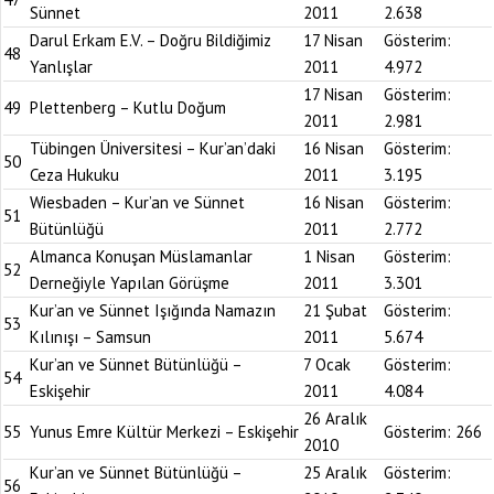
Sünnet
2011
2.638
Darul Erkam E.V. – Doğru Bildiğimiz
17 Nisan
Gösterim:
48
Yanlışlar
2011
4.972
17 Nisan
Gösterim:
49
Plettenberg – Kutlu Doğum
2011
2.981
Tübingen Üniversitesi – Kur’an’daki
16 Nisan
Gösterim:
50
Ceza Hukuku
2011
3.195
Wiesbaden – Kur’an ve Sünnet
16 Nisan
Gösterim:
51
Bütünlüğü
2011
2.772
Almanca Konuşan Müslamanlar
1 Nisan
Gösterim:
52
Derneğiyle Yapılan Görüşme
2011
3.301
Kur’an ve Sünnet Işığında Namazın
21 Şubat
Gösterim:
53
Kılınışı – Samsun
2011
5.674
Kur’an ve Sünnet Bütünlüğü –
7 Ocak
Gösterim:
54
Eskişehir
2011
4.084
26 Aralık
55
Yunus Emre Kültür Merkezi – Eskişehir
Gösterim:
266
2010
Kur’an ve Sünnet Bütünlüğü –
25 Aralık
Gösterim:
56