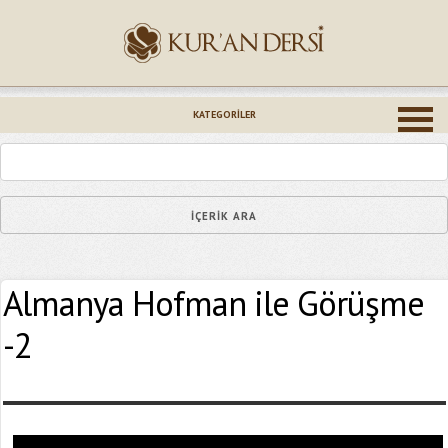
İsminiz (*)
KATEGORILER
Epostanız (*)
Almanya Hofman ile Görüşme
Yaşadığınız Hatanın Ayrıntıları
-2
Bağlantıyı Gönderin