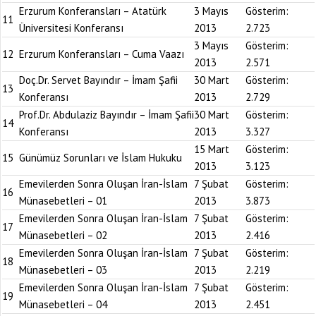
Erzurum Konferansları – Atatürk
3 Mayıs
Gösterim:
11
Üniversitesi Konferansı
2013
2.723
3 Mayıs
Gösterim:
12
Erzurum Konferansları – Cuma Vaazı
2013
2.571
Doç.Dr. Servet Bayındır – İmam Şafii
30 Mart
Gösterim:
13
Konferansı
2013
2.729
Prof.Dr. Abdulaziz Bayındır – İmam Şafii
30 Mart
Gösterim:
14
Konferansı
2013
3.327
15 Mart
Gösterim:
15
Günümüz Sorunları ve İslam Hukuku
2013
3.123
Emevilerden Sonra Oluşan İran-İslam
7 Şubat
Gösterim:
16
Münasebetleri – 01
2013
3.873
Emevilerden Sonra Oluşan İran-İslam
7 Şubat
Gösterim:
17
Münasebetleri – 02
2013
2.416
Emevilerden Sonra Oluşan İran-İslam
7 Şubat
Gösterim:
18
Münasebetleri – 03
2013
2.219
Emevilerden Sonra Oluşan İran-İslam
7 Şubat
Gösterim:
19
Münasebetleri – 04
2013
2.451