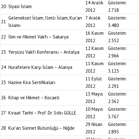
14 Aralık
Gösterim:
20
Siyasi İslam
2012
2.718
Geleneksel İslam, Ilımlı İslam, Kur’an
7 Aralık
Gösterim:
21
İslamı
2012
3.480
16 Kasım
Gösterim:
22
İlim ve Hikmet Vakfı – Sakarya
2012
2.552
12 Kasım
Gösterim:
23
Yeryüzü Vakfı Konferansı – Antalya
2012
2.966
11 Kasım
Gösterim:
24
Hurafelere Karşı İslam – Alanya
2012
3.123
11 Eylül
Gösterim:
25
Hazine Kira Sertifikaları
2012
2.291
13 Mayıs
Gösterim:
26
Kitap ve Hikmet – Kocaeli
2012
2.562
10 Mayıs
Gösterim:
27
Kıraat Tarihi – Prof. Dr. Sıtkı GÜLLE
2012
3.767
29 Nisan
Gösterim:
28
Kur’an Sünnet Bütünlüğü – Niğde
2012
2.893