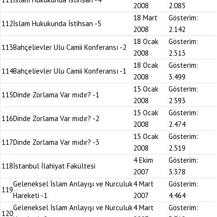
2008
2.085
18 Mart
Gösterim:
112
İslam Hukukunda İstihsan -5
2008
2.142
18 Ocak
Gösterim:
113
Bahçelievler Ulu Camii Konferansı -2
2008
2.513
18 Ocak
Gösterim:
114
Bahçelievler Ulu Camii Konferansı -1
2008
3.499
15 Ocak
Gösterim:
115
Dinde Zorlama Var mıdır? -1
2008
2.593
15 Ocak
Gösterim:
116
Dinde Zorlama Var mıdır? -2
2008
2.474
15 Ocak
Gösterim:
117
Dinde Zorlama Var mıdır? -3
2008
2.519
4 Ekim
Gösterim:
118
İstanbul İlahiyat Fakültesi
2007
3.378
Geleneksel İslam Anlayışı ve Nurculuk
4 Mart
Gösterim:
119
Hareketi -1
2007
4.464
Geleneksel İslam Anlayışı ve Nurculuk
4 Mart
Gösterim:
120