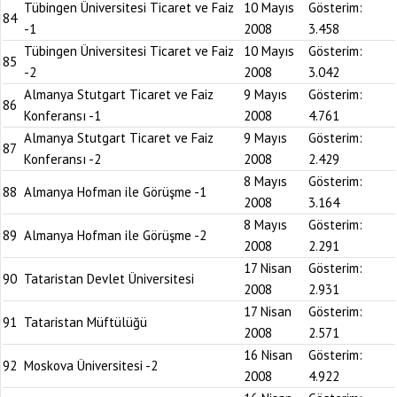
Tübingen Üniversitesi Ticaret ve Faiz
10 Mayıs
Gösterim:
84
-1
2008
3.458
Tübingen Üniversitesi Ticaret ve Faiz
10 Mayıs
Gösterim:
85
-2
2008
3.042
Almanya Stutgart Ticaret ve Faiz
9 Mayıs
Gösterim:
86
Konferansı -1
2008
4.761
Almanya Stutgart Ticaret ve Faiz
9 Mayıs
Gösterim:
87
Konferansı -2
2008
2.429
8 Mayıs
Gösterim:
88
Almanya Hofman ile Görüşme -1
2008
3.164
8 Mayıs
Gösterim:
89
Almanya Hofman ile Görüşme -2
2008
2.291
17 Nisan
Gösterim:
90
Tataristan Devlet Üniversitesi
2008
2.931
17 Nisan
Gösterim:
91
Tataristan Müftülüğü
2008
2.571
16 Nisan
Gösterim:
92
Moskova Üniversitesi -2
2008
4.922