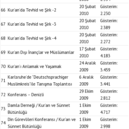
20 Şubat
Gösterim:
66
Kur’an’da Tevhid ve Şirk -2
2010
2.230
20 Şubat
Gösterim:
67
Kur’an’da Tevhid ve Şirk -3
2010
2.389
20 Şubat
Gösterim:
68
Kur’an’da Tevhid ve Şirk -4
2010
2.272
17 Şubat
Gösterim:
69
Kur’an Dışı İnançlar ve Müslümanlar
2010
4.183
24 Aralık
Gösterim:
70
Kur’an’ı Anlamak ve Yaşamak
2009
3.459
Karlsruhe’de “Deutschsprachiger
6 Aralık
Gösterim:
71
Muslimkreis”ile Tanışma Toplantısı
2009
3.441
29 Ekim
Gösterim:
72
Konferans – Denizli
2009
2.812
Damla Derneği / Kur’an ve Sünnet
1 Ekim
Gösterim:
73
Bütünlüğü
2009
4.717
Din Görevlileri Konferansı / Kur’an ve
1 Ekim
Gösterim:
74
Sünnet Bütünlüğü
2009
2.998