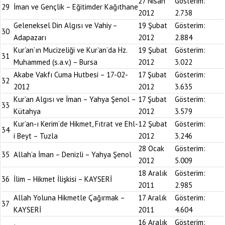
27 Nisan
Gösterim:
29
İman ve Gençlik – Eğitimder Kağıthane
2012
2.738
Geleneksel Din Algısı ve Vahiy –
19 Şubat
Gösterim:
30
Adapazarı
2012
2.884
Kur’an’ın Mucizeliği ve Kur’an’da Hz.
19 Şubat
Gösterim:
31
Muhammed (s.a.v.) – Bursa
2012
3.022
Akabe Vakfı Cuma Hutbesi – 17-02-
17 Şubat
Gösterim:
32
2012
2012
3.635
Kur’an Algısı ve İman – Yahya Şenol –
17 Şubat
Gösterim:
33
Kütahya
2012
3.579
Kur’an-ı Kerim’de Hikmet, Fıtrat ve Ehl-
12 Şubat
Gösterim:
34
i Beyt – Tuzla
2012
3.246
28 Ocak
Gösterim:
35
Allah’a İman – Denizli – Yahya Şenol
2012
5.009
18 Aralık
Gösterim:
36
İlim – Hikmet İlişkisi – KAYSERİ
2011
2.985
Allah Yoluna Hikmetle Çağırmak –
17 Aralık
Gösterim:
37
KAYSERİ
2011
4.604
16 Aralık
Gösterim: