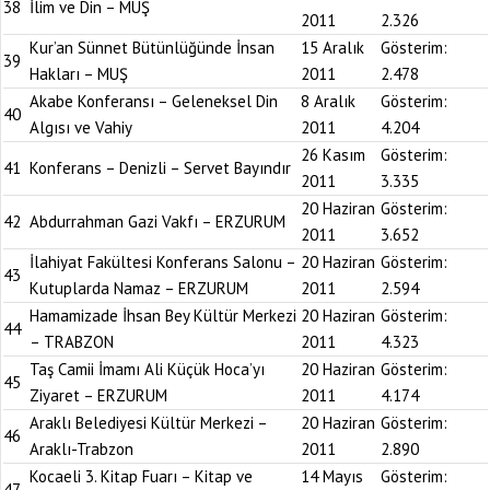
38
İlim ve Din – MUŞ
2011
2.326
Kur’an Sünnet Bütünlüğünde İnsan
15 Aralık
Gösterim:
39
Hakları – MUŞ
2011
2.478
Akabe Konferansı – Geleneksel Din
8 Aralık
Gösterim:
40
Algısı ve Vahiy
2011
4.204
26 Kasım
Gösterim:
41
Konferans – Denizli – Servet Bayındır
2011
3.335
20 Haziran
Gösterim:
42
Abdurrahman Gazi Vakfı – ERZURUM
2011
3.652
İlahiyat Fakültesi Konferans Salonu –
20 Haziran
Gösterim:
43
Kutuplarda Namaz – ERZURUM
2011
2.594
Hamamizade İhsan Bey Kültür Merkezi
20 Haziran
Gösterim:
44
– TRABZON
2011
4.323
Taş Camii İmamı Ali Küçük Hoca’yı
20 Haziran
Gösterim:
45
Ziyaret – ERZURUM
2011
4.174
Araklı Belediyesi Kültür Merkezi –
20 Haziran
Gösterim:
46
Araklı-Trabzon
2011
2.890
Kocaeli 3. Kitap Fuarı – Kitap ve
14 Mayıs
Gösterim:
47