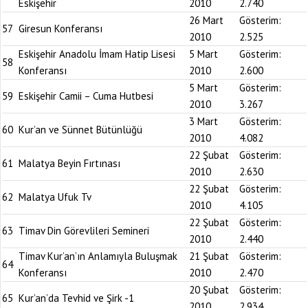
Eskişehir
2010
2.740
26 Mart
Gösterim:
57
Giresun Konferansı
2010
2.525
Eskişehir Anadolu İmam Hatip Lisesi
5 Mart
Gösterim:
58
Konferansı
2010
2.600
5 Mart
Gösterim:
59
Eskişehir Camii – Cuma Hutbesi
2010
3.267
3 Mart
Gösterim:
60
Kur’an ve Sünnet Bütünlüğü
2010
4.082
22 Şubat
Gösterim:
61
Malatya Beyin Fırtınası
2010
2.630
22 Şubat
Gösterim:
62
Malatya Ufuk Tv
2010
4.105
22 Şubat
Gösterim:
63
Timav Din Görevlileri Semineri
2010
2.440
Timav Kur’an’ın Anlamıyla Buluşmak
21 Şubat
Gösterim:
64
Konferansı
2010
2.470
20 Şubat
Gösterim:
65
Kur’an’da Tevhid ve Şirk -1
2010
2.934