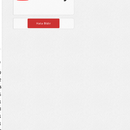
Hata Bildir
e
9
2
4
5
1
8
1
1