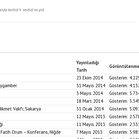
>
anda tevhid
tevhid ve şirk
Yayınladığı
Görüntülenm
Tarih
23 Ekim 2014
Gösterim:
4.22
Peygamber
31 Mayıs 2014
Gösterim:
4.13
3 Mayıs 2014
Gösterim:
3.73
18 Mart 2014
Gösterim:
3.34
ikmet Vakfı, Sakarya
31 Ocak 2014
Gösterim:
5.09
12 Mayıs 2013
Gösterim:
2.57
ği
11 Mayıs 2013
Gösterim:
2.33
. Fatih Orum – Konferans, Niğde
7 Mayıs 2013
Gösterim:
3.98