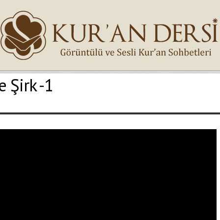
e Şirk -1
İsminiz (*)
Epostanız (*)
Yaşadığınız Hatanın Ayrıntıları