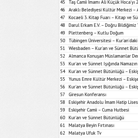
45
Taş Camii İmamı Ali Küçük Hoca’yı
46
Araklı Belediyesi Kültür Merkezi –
47
Kocaeli 3. Kitap Fuarı – Kitap ve S
48
Darul Erkam E.V. – Doğru Bildiğimiz 
49
Plettenberg – Kutlu Doğum
50
Tübingen Üniversitesi – Kur’an’dak
51
Wiesbaden – Kur’an ve Sünnet Büt
52
Almanca Konuşan Müslamanlar Der
53
Kur’an ve Sünnet Işığında Namazın 
54
Kur’an ve Sünnet Bütünlüğü – Eskiş
55
Yunus Emre Kültür Merkezi – Eskişe
56
Kur’an ve Sünnet Bütünlüğü – Eskiş
57
Giresun Konferansı
58
Eskişehir Anadolu İmam Hatip Lises
59
Eskişehir Camii – Cuma Hutbesi
60
Kur’an ve Sünnet Bütünlüğü
61
Malatya Beyin Fırtınası
62
Malatya Ufuk Tv