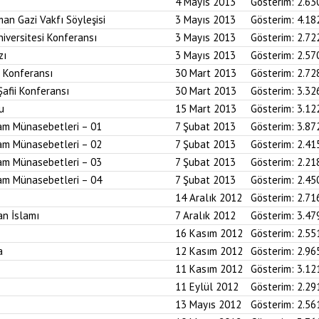
4 Mayıs 2013
Gösterim:
2.63
an Gazi Vakfı Söyleşisi
3 Mayıs 2013
Gösterim:
4.18
iversitesi Konferansı
3 Mayıs 2013
Gösterim:
2.72
zı
3 Mayıs 2013
Gösterim:
2.57
i Konferansı
30 Mart 2013
Gösterim:
2.72
Şafii Konferansı
30 Mart 2013
Gösterim:
3.32
u
15 Mart 2013
Gösterim:
3.12
am Münasebetleri – 01
7 Şubat 2013
Gösterim:
3.87
am Münasebetleri – 02
7 Şubat 2013
Gösterim:
2.41
am Münasebetleri – 03
7 Şubat 2013
Gösterim:
2.21
am Münasebetleri – 04
7 Şubat 2013
Gösterim:
2.45
14 Aralık 2012
Gösterim:
2.71
an İslamı
7 Aralık 2012
Gösterim:
3.47
16 Kasım 2012
Gösterim:
2.55
a
12 Kasım 2012
Gösterim:
2.96
11 Kasım 2012
Gösterim:
3.12
11 Eylül 2012
Gösterim:
2.29
13 Mayıs 2012
Gösterim:
2.56