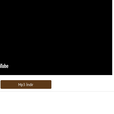
Bağlantıyı Gönderin
[recaptcha]
Mp3 İndir