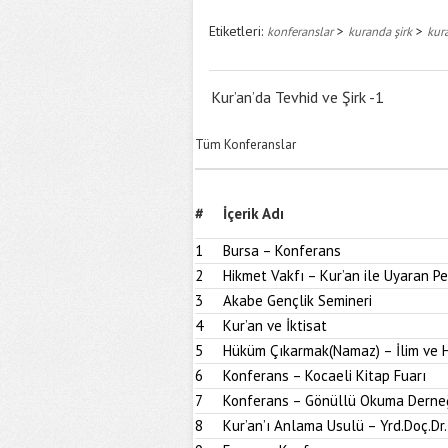
Etiketleri:
>
>
konferanslar
kuranda şirk
kur
Kur’an’da Tevhid ve Şirk -1
Tüm Konferanslar
#
İçerik Adı
1
Bursa – Konferans
2
Hikmet Vakfı – Kur’an ile Uyaran 
3
Akabe Gençlik Semineri
4
Kur’an ve İktisat
5
Hüküm Çıkarmak(Namaz) – İlim ve H
6
Konferans – Kocaeli Kitap Fuarı
7
Konferans – Gönüllü Okuma Derne
8
Kur’an’ı Anlama Usulü – Yrd.Doç.Dr