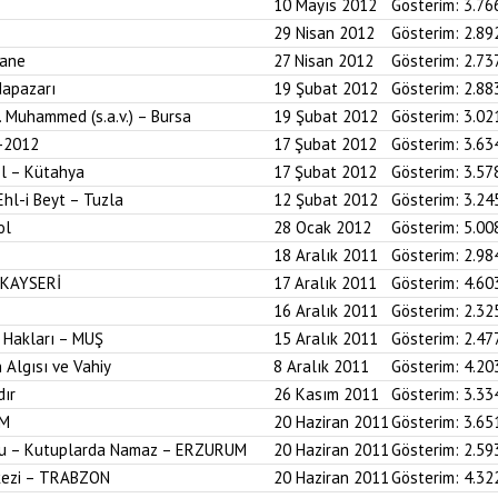
10 Mayıs 2012
Gösterim:
3.76
29 Nisan 2012
Gösterim:
2.89
hane
27 Nisan 2012
Gösterim:
2.73
dapazarı
19 Şubat 2012
Gösterim:
2.88
z. Muhammed (s.a.v.) – Bursa
19 Şubat 2012
Gösterim:
3.02
-2012
17 Şubat 2012
Gösterim:
3.63
ol – Kütahya
17 Şubat 2012
Gösterim:
3.57
Ehl-i Beyt – Tuzla
12 Şubat 2012
Gösterim:
3.24
ol
28 Ocak 2012
Gösterim:
5.00
18 Aralık 2011
Gösterim:
2.98
 KAYSERİ
17 Aralık 2011
Gösterim:
4.60
16 Aralık 2011
Gösterim:
2.32
 Hakları – MUŞ
15 Aralık 2011
Gösterim:
2.47
 Algısı ve Vahiy
8 Aralık 2011
Gösterim:
4.20
dır
26 Kasım 2011
Gösterim:
3.33
UM
20 Haziran 2011
Gösterim:
3.65
onu – Kutuplarda Namaz – ERZURUM
20 Haziran 2011
Gösterim:
2.59
kezi – TRABZON
20 Haziran 2011
Gösterim:
4.32