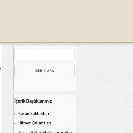
İçerik Başlıklarımız
Kur’an Sohbetleri
Hikmet Çalışmaları
Mukayeseli Fıkıh Müzakereleri