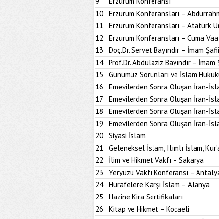
9
Erzurum Konferansı
10
Erzurum Konferansları – Abdurrahm
11
Erzurum Konferansları – Atatürk Ün
12
Erzurum Konferansları – Cuma Vaa
13
Doç.Dr. Servet Bayındır – İmam Şafi
14
Prof.Dr. Abdulaziz Bayındır – İmam 
15
Günümüz Sorunları ve İslam Hukuk
16
Emevilerden Sonra Oluşan İran-İsl
17
Emevilerden Sonra Oluşan İran-İsl
18
Emevilerden Sonra Oluşan İran-İsl
19
Emevilerden Sonra Oluşan İran-İsl
20
Siyasi İslam
21
Geleneksel İslam, Ilımlı İslam, Kur’
22
İlim ve Hikmet Vakfı – Sakarya
23
Yeryüzü Vakfı Konferansı – Antaly
24
Hurafelere Karşı İslam – Alanya
25
Hazine Kira Sertifikaları
26
Kitap ve Hikmet – Kocaeli