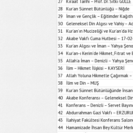
27
Kıraat Tarihi – Prof. Dr. Sıtkı GÜLLE
28
Kur’an Sünnet Bütünlüğü – Niğde
29
İman ve Gençlik – Eğitimder Kağıt
30
Geleneksel Din Algısı ve Vahiy – A
31
Kur’an’ın Mucizeliği ve Kur’an’da H
32
Akabe Vakfı Cuma Hutbesi – 17-02
33
Kur’an Algısı ve İman – Yahya Şen
34
Kur’an-ı Kerim’de Hikmet, Fıtrat ve 
35
Allah’a İman – Denizli – Yahya Şen
36
İlim – Hikmet İlişkisi – KAYSERİ
37
Allah Yoluna Hikmetle Çağırmak –
38
İlim ve Din – MUŞ
39
Kur’an Sünnet Bütünlüğünde İnsan
40
Akabe Konferansı – Geleneksel Din
41
Konferans – Denizli – Servet Bayın
42
Abdurrahman Gazi Vakfı – ERZUR
43
İlahiyat Fakültesi Konferans Sal
44
Hamamizade İhsan Bey Kültür Mer