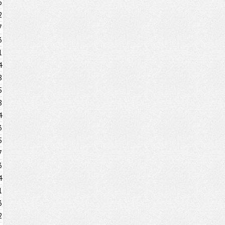
6
2
7
3
1
4
8
5
8
4
3
5
7
3
4
1
3
2