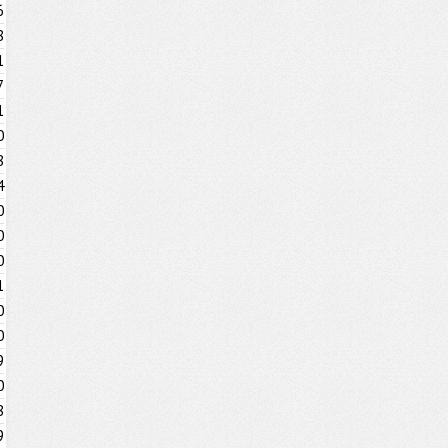
6
8
1
7
1
0
8
4
0
0
0
1
0
0
9
0
8
9