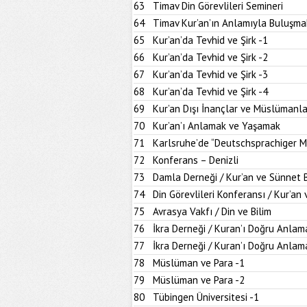
63
Timav Din Görevlileri Semineri
64
Timav Kur’an’ın Anlamıyla Buluşma
65
Kur’an’da Tevhid ve Şirk -1
66
Kur’an’da Tevhid ve Şirk -2
67
Kur’an’da Tevhid ve Şirk -3
68
Kur’an’da Tevhid ve Şirk -4
69
Kur’an Dışı İnançlar ve Müslümanla
70
Kur’an’ı Anlamak ve Yaşamak
71
Karlsruhe’de “Deutschsprachiger M
72
Konferans – Denizli
73
Damla Derneği / Kur’an ve Sünnet
74
Din Görevlileri Konferansı / Kur’a
75
Avrasya Vakfı / Din ve Bilim
76
İkra Derneği / Kuran’ı Doğru Anlam
77
İkra Derneği / Kuran’ı Doğru Anlam
78
Müslüman ve Para -1
79
Müslüman ve Para -2
80
Tübingen Üniversitesi -1