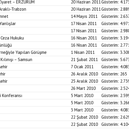
 Ziyaret – ERZURUM
20 Haziran 2011
Gösterim:
4.17
 Araklı-Trabzon
20 Haziran 2011
Gösterim:
2.88
ünnet
14 Mayıs 2011
Gösterim:
2.63
Yanlışlar
17 Nisan 2011
Gösterim:
4.97
17 Nisan 2011
Gösterim:
2.98
i Ceza Hukuku
16 Nisan 2011
Gösterim:
3.19
ünlüğü
16 Nisan 2011
Gösterim:
2.77
neğiyle Yapılan Görüşme
1 Nisan 2011
Gösterim:
3.30
Kılınışı – Samsun
21 Şubat 2011
Gösterim:
5.67
ehir
7 Ocak 2011
Gösterim:
4.08
hir
26 Aralık 2010
Gösterim:
265
ehir
25 Aralık 2010
Gösterim:
2.73
26 Mart 2010
Gösterim:
2.52
i Konferansı
5 Mart 2010
Gösterim:
2.59
5 Mart 2010
Gösterim:
3.26
3 Mart 2010
Gösterim:
4.08
22 Şubat 2010
Gösterim:
2.62
22 Şubat 2010
Gösterim:
4.10