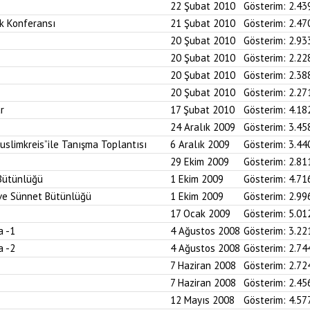
22 Şubat 2010
Gösterim:
2.43
k Konferansı
21 Şubat 2010
Gösterim:
2.47
20 Şubat 2010
Gösterim:
2.93
20 Şubat 2010
Gösterim:
2.22
20 Şubat 2010
Gösterim:
2.38
20 Şubat 2010
Gösterim:
2.27
r
17 Şubat 2010
Gösterim:
4.18
24 Aralık 2009
Gösterim:
3.45
uslimkreis”ile Tanışma Toplantısı
6 Aralık 2009
Gösterim:
3.44
29 Ekim 2009
Gösterim:
2.81
 Bütünlüğü
1 Ekim 2009
Gösterim:
4.71
n ve Sünnet Bütünlüğü
1 Ekim 2009
Gösterim:
2.99
17 Ocak 2009
Gösterim:
5.01
a -1
4 Ağustos 2008
Gösterim:
3.22
a -2
4 Ağustos 2008
Gösterim:
2.74
7 Haziran 2008
Gösterim:
2.72
7 Haziran 2008
Gösterim:
2.45
12 Mayıs 2008
Gösterim:
4.57