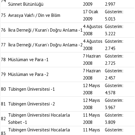
74
Sünnet Bütünlüğü
2009
2.997
17 Ocak
Gösterim:
75
Avrasya Vakfı / Din ve Bilim
2009
5.013
4 Ağustos
Gösterim:
76
İkra Derneği / Kuran’ı Doğru Anlama -1
2008
3.222
4 Ağustos
Gösterim:
77
İkra Derneği / Kuran’ı Doğru Anlama -2
2008
2.745
7 Haziran
Gösterim:
78
Müslüman ve Para -1
2008
2.725
7 Haziran
Gösterim:
79
Müslüman ve Para -2
2008
2.457
12 Mayıs
Gösterim:
80
Tübingen Üniversitesi -1
2008
4.578
12 Mayıs
Gösterim:
81
Tübingen Üniversitesi -2
2008
3.967
Tübingen Üniversitesi Hocalarla
11 Mayıs
Gösterim:
82
Sohbet -1
2008
3.809
Tübingen Üniversitesi Hocalarla
11 Mayıs
Gösterim:
83