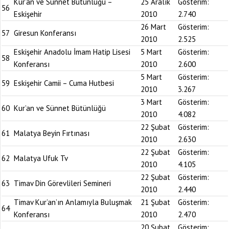
Kur’an ve Sünnet Bütünlüğü –
25 Aralık
Gösterim:
56
Eskişehir
2010
2.740
26 Mart
Gösterim:
57
Giresun Konferansı
2010
2.525
Eskişehir Anadolu İmam Hatip Lisesi
5 Mart
Gösterim:
58
Konferansı
2010
2.600
5 Mart
Gösterim:
59
Eskişehir Camii – Cuma Hutbesi
2010
3.267
3 Mart
Gösterim:
60
Kur’an ve Sünnet Bütünlüğü
2010
4.082
22 Şubat
Gösterim:
61
Malatya Beyin Fırtınası
2010
2.630
22 Şubat
Gösterim:
62
Malatya Ufuk Tv
2010
4.105
22 Şubat
Gösterim:
63
Timav Din Görevlileri Semineri
2010
2.440
Timav Kur’an’ın Anlamıyla Buluşmak
21 Şubat
Gösterim:
64
Konferansı
2010
2.470
20 Şubat
Gösterim: