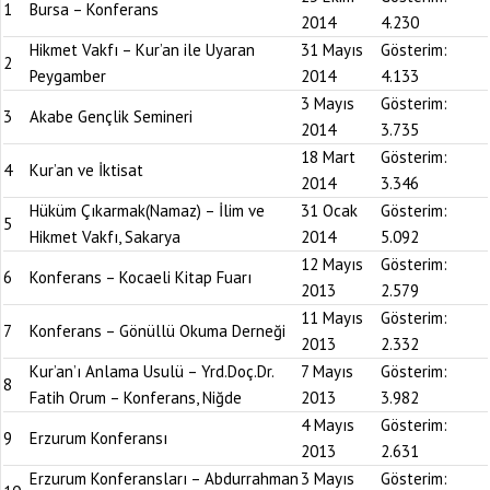
1
Bursa – Konferans
2014
4.230
Hikmet Vakfı – Kur’an ile Uyaran
31 Mayıs
Gösterim:
2
Peygamber
2014
4.133
3 Mayıs
Gösterim:
3
Akabe Gençlik Semineri
2014
3.735
18 Mart
Gösterim:
4
Kur’an ve İktisat
2014
3.346
Hüküm Çıkarmak(Namaz) – İlim ve
31 Ocak
Gösterim:
5
Hikmet Vakfı, Sakarya
2014
5.092
12 Mayıs
Gösterim:
6
Konferans – Kocaeli Kitap Fuarı
2013
2.579
11 Mayıs
Gösterim:
7
Konferans – Gönüllü Okuma Derneği
2013
2.332
Kur’an’ı Anlama Usulü – Yrd.Doç.Dr.
7 Mayıs
Gösterim:
8
Fatih Orum – Konferans, Niğde
2013
3.982
4 Mayıs
Gösterim:
9
Erzurum Konferansı
2013
2.631
Erzurum Konferansları – Abdurrahman
3 Mayıs
Gösterim: