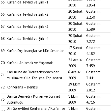
65
Kur’an’da Tevhid ve Şirk -1
2010
2.934
20 Şubat
Gösterim:
66
Kur’an’da Tevhid ve Şirk -2
2010
2.230
20 Şubat
Gösterim:
67
Kur’an’da Tevhid ve Şirk -3
2010
2.389
20 Şubat
Gösterim:
68
Kur’an’da Tevhid ve Şirk -4
2010
2.272
17 Şubat
Gösterim:
69
Kur’an Dışı İnançlar ve Müslümanlar
2010
4.182
24 Aralık
Gösterim:
70
Kur’an’ı Anlamak ve Yaşamak
2009
3.459
Karlsruhe’de “Deutschsprachiger
6 Aralık
Gösterim:
71
Muslimkreis”ile Tanışma Toplantısı
2009
3.441
29 Ekim
Gösterim:
72
Konferans – Denizli
2009
2.812
Damla Derneği / Kur’an ve Sünnet
1 Ekim
Gösterim:
73
Bütünlüğü
2009
4.716
Din Görevlileri Konferansı / Kur’an ve
1 Ekim
Gösterim: