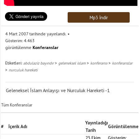
Mp3 İndir
4 Mart 2007 tarihinde yayınlandı.
Gösterim:
4.463
görüntülenme
Konferanslar
Etiketleri:
>
>
>
abdulaziz bayındır
geleneksel islam
konferansı
konferanslar
>
nurculuk hareketi
Geleneksel İslam Anlayışı ve Nurculuk Hareketi -1
Tüm Konferanslar
Yayınladığı
#
İçerik Adı
Görüntülenme
Tarih
23 Ekim
Gösterim: