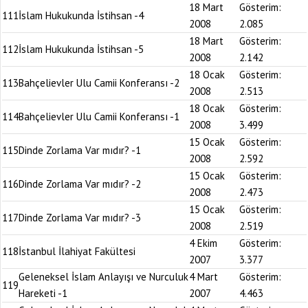
18 Mart
Gösterim:
111
İslam Hukukunda İstihsan -4
2008
2.085
18 Mart
Gösterim:
112
İslam Hukukunda İstihsan -5
2008
2.142
18 Ocak
Gösterim:
113
Bahçelievler Ulu Camii Konferansı -2
2008
2.513
18 Ocak
Gösterim:
114
Bahçelievler Ulu Camii Konferansı -1
2008
3.499
15 Ocak
Gösterim:
115
Dinde Zorlama Var mıdır? -1
2008
2.592
15 Ocak
Gösterim:
116
Dinde Zorlama Var mıdır? -2
2008
2.473
15 Ocak
Gösterim:
117
Dinde Zorlama Var mıdır? -3
2008
2.519
4 Ekim
Gösterim:
118
İstanbul İlahiyat Fakültesi
2007
3.377
Geleneksel İslam Anlayışı ve Nurculuk
4 Mart
Gösterim:
119
Hareketi -1
2007
4.463