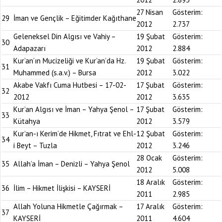
27 Nisan
Gösterim:
29
İman ve Gençlik – Eğitimder Kağıthane
2012
2.737
Geleneksel Din Algısı ve Vahiy –
19 Şubat
Gösterim:
30
Adapazarı
2012
2.884
Kur’an’ın Mucizeliği ve Kur’an’da Hz.
19 Şubat
Gösterim:
31
Muhammed (s.a.v.) – Bursa
2012
3.022
Akabe Vakfı Cuma Hutbesi – 17-02-
17 Şubat
Gösterim:
32
2012
2012
3.635
Kur’an Algısı ve İman – Yahya Şenol –
17 Şubat
Gösterim:
33
Kütahya
2012
3.579
Kur’an-ı Kerim’de Hikmet, Fıtrat ve Ehl-
12 Şubat
Gösterim:
34
i Beyt – Tuzla
2012
3.246
28 Ocak
Gösterim:
35
Allah’a İman – Denizli – Yahya Şenol
2012
5.008
18 Aralık
Gösterim:
36
İlim – Hikmet İlişkisi – KAYSERİ
2011
2.985
Allah Yoluna Hikmetle Çağırmak –
17 Aralık
Gösterim:
37
KAYSERİ
2011
4.604