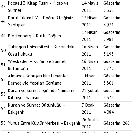
Kocaeli 3. Kitap Fuarı – Kitap ve
14 Mayıs
Gösterim:
47
Sünnet
2011
2.638
Darul Erkam E.V. – Doğru Bildiğimiz
17 Nisan
Gösterim:
48
Yanlışlar
2011
4.971
17 Nisan
Gösterim:
49
Plettenberg – Kutlu Doğum
2011
2.981
Tübingen Üniversitesi – Kur’an’daki
16 Nisan
Gösterim:
50
Ceza Hukuku
2011
3.195
Wiesbaden – Kur’an ve Sünnet
16 Nisan
Gösterim:
51
Bütünlüğü
2011
2.772
Almanca Konuşan Müslamanlar
1 Nisan
Gösterim:
52
Derneğiyle Yapılan Görüşme
2011
3.301
Kur’an ve Sünnet Işığında Namazın
21 Şubat
Gösterim:
53
Kılınışı – Samsun
2011
5.674
Kur’an ve Sünnet Bütünlüğü –
7 Ocak
Gösterim:
54
Eskişehir
2011
4.084
26 Aralık
55
Yunus Emre Kültür Merkezi – Eskişehir
Gösterim:
266
2010