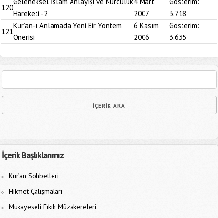
Geleneksel İslam Anlayışı ve Nurculuk
4 Mart
Gösterim:
120
Hareketi -2
2007
3.718
Kur’an-ı Anlamada Yeni Bir Yöntem
6 Kasım
Gösterim:
121
Önerisi
2006
3.635
İçerik Başlıklarımız
Kur’an Sohbetleri
Hikmet Çalışmaları
Mukayeseli Fıkıh Müzakereleri