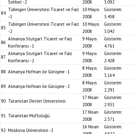
Sohbet -2
2008
3.092
Tübingen Üniversitesi Ticaret ve Faiz
10 Mayıs
Gösterim:
84
-1
2008
3.458
Tübingen Üniversitesi Ticaret ve Faiz
10 Mayıs
Gösterim:
85
-2
2008
3.042
Almanya Stutgart Ticaret ve Faiz
9 Mayıs
Gösterim:
86
Konferansı -1
2008
4.761
Almanya Stutgart Ticaret ve Faiz
9 Mayıs
Gösterim:
87
Konferansı -2
2008
2.428
8 Mayıs
Gösterim:
88
Almanya Hofman ile Görüşme -1
2008
3.164
8 Mayıs
Gösterim:
89
Almanya Hofman ile Görüşme -2
2008
2.291
17 Nisan
Gösterim:
90
Tataristan Devlet Üniversitesi
2008
2.931
17 Nisan
Gösterim:
91
Tataristan Müftülüğü
2008
2.571
16 Nisan
Gösterim:
92
Moskova Üniversitesi -2
2008
4.922