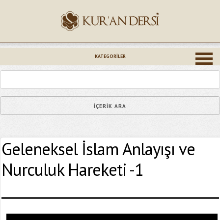
İsminiz (*)
KATEGORILER
Epostanız (*)
Geleneksel İslam Anlayışı ve
Yaşadığınız Hatanın Ayrıntıları
Nurculuk Hareketi -1
Bağlantıyı Gönderin