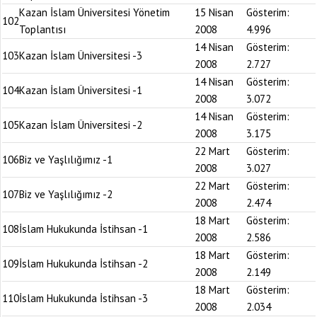
Kazan İslam Üniversitesi Yönetim
15 Nisan
Gösterim:
102
Toplantısı
2008
4.996
14 Nisan
Gösterim:
103
Kazan İslam Üniversitesi -3
2008
2.727
14 Nisan
Gösterim:
104
Kazan İslam Üniversitesi -1
2008
3.072
14 Nisan
Gösterim:
105
Kazan İslam Üniversitesi -2
2008
3.175
22 Mart
Gösterim:
106
Biz ve Yaşlılığımız -1
2008
3.027
22 Mart
Gösterim:
107
Biz ve Yaşlılığımız -2
2008
2.474
18 Mart
Gösterim:
108
İslam Hukukunda İstihsan -1
2008
2.586
18 Mart
Gösterim:
109
İslam Hukukunda İstihsan -2
2008
2.149
18 Mart
Gösterim:
110
İslam Hukukunda İstihsan -3
2008
2.034