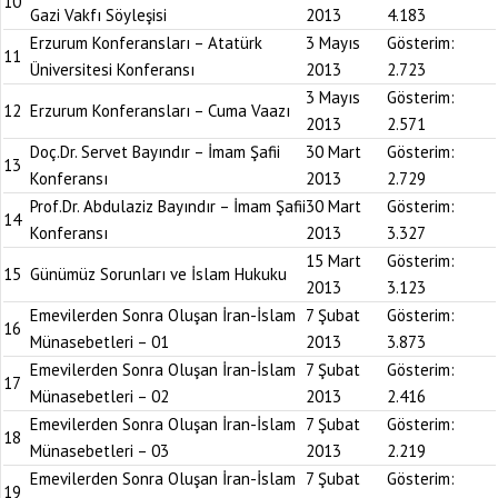
10
Gazi Vakfı Söyleşisi
2013
4.183
Erzurum Konferansları – Atatürk
3 Mayıs
Gösterim:
11
Üniversitesi Konferansı
2013
2.723
3 Mayıs
Gösterim:
12
Erzurum Konferansları – Cuma Vaazı
2013
2.571
Doç.Dr. Servet Bayındır – İmam Şafii
30 Mart
Gösterim:
13
Konferansı
2013
2.729
Prof.Dr. Abdulaziz Bayındır – İmam Şafii
30 Mart
Gösterim:
14
Konferansı
2013
3.327
15 Mart
Gösterim:
15
Günümüz Sorunları ve İslam Hukuku
2013
3.123
Emevilerden Sonra Oluşan İran-İslam
7 Şubat
Gösterim:
16
Münasebetleri – 01
2013
3.873
Emevilerden Sonra Oluşan İran-İslam
7 Şubat
Gösterim:
17
Münasebetleri – 02
2013
2.416
Emevilerden Sonra Oluşan İran-İslam
7 Şubat
Gösterim:
18
Münasebetleri – 03
2013
2.219
Emevilerden Sonra Oluşan İran-İslam
7 Şubat
Gösterim:
19