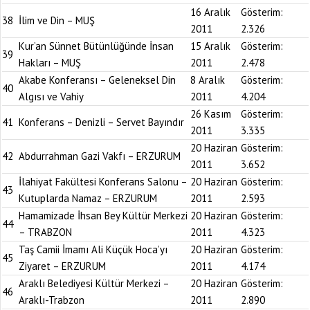
16 Aralık
Gösterim:
38
İlim ve Din – MUŞ
2011
2.326
Kur’an Sünnet Bütünlüğünde İnsan
15 Aralık
Gösterim:
39
Hakları – MUŞ
2011
2.478
Akabe Konferansı – Geleneksel Din
8 Aralık
Gösterim:
40
Algısı ve Vahiy
2011
4.204
26 Kasım
Gösterim:
41
Konferans – Denizli – Servet Bayındır
2011
3.335
20 Haziran
Gösterim:
42
Abdurrahman Gazi Vakfı – ERZURUM
2011
3.652
İlahiyat Fakültesi Konferans Salonu –
20 Haziran
Gösterim:
43
Kutuplarda Namaz – ERZURUM
2011
2.593
Hamamizade İhsan Bey Kültür Merkezi
20 Haziran
Gösterim:
44
– TRABZON
2011
4.323
Taş Camii İmamı Ali Küçük Hoca’yı
20 Haziran
Gösterim:
45
Ziyaret – ERZURUM
2011
4.174
Araklı Belediyesi Kültür Merkezi –
20 Haziran
Gösterim:
46
Araklı-Trabzon
2011
2.890