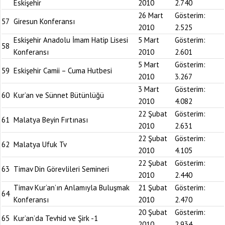
Eskişehir
2010
2.740
26 Mart
Gösterim:
57
Giresun Konferansı
2010
2.525
Eskişehir Anadolu İmam Hatip Lisesi
5 Mart
Gösterim:
58
Konferansı
2010
2.601
5 Mart
Gösterim:
59
Eskişehir Camii – Cuma Hutbesi
2010
3.267
3 Mart
Gösterim:
60
Kur’an ve Sünnet Bütünlüğü
2010
4.082
22 Şubat
Gösterim:
61
Malatya Beyin Fırtınası
2010
2.631
22 Şubat
Gösterim:
62
Malatya Ufuk Tv
2010
4.105
22 Şubat
Gösterim:
63
Timav Din Görevlileri Semineri
2010
2.440
Timav Kur’an’ın Anlamıyla Buluşmak
21 Şubat
Gösterim:
64
Konferansı
2010
2.470
20 Şubat
Gösterim:
65
Kur’an’da Tevhid ve Şirk -1
2010
2.934