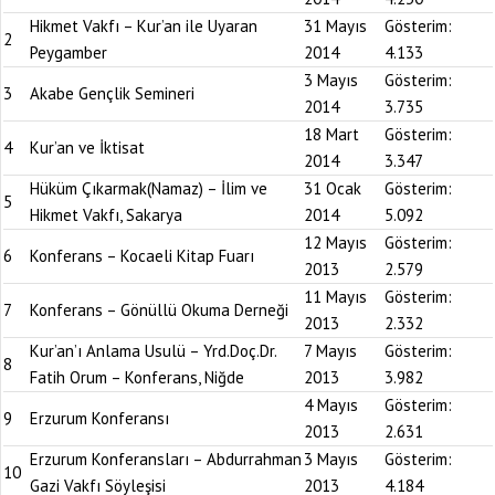
Hikmet Vakfı – Kur’an ile Uyaran
31 Mayıs
Gösterim:
2
Peygamber
2014
4.133
3 Mayıs
Gösterim:
3
Akabe Gençlik Semineri
2014
3.735
18 Mart
Gösterim:
4
Kur’an ve İktisat
2014
3.347
Hüküm Çıkarmak(Namaz) – İlim ve
31 Ocak
Gösterim:
5
Hikmet Vakfı, Sakarya
2014
5.092
12 Mayıs
Gösterim:
6
Konferans – Kocaeli Kitap Fuarı
2013
2.579
11 Mayıs
Gösterim:
7
Konferans – Gönüllü Okuma Derneği
2013
2.332
Kur’an’ı Anlama Usulü – Yrd.Doç.Dr.
7 Mayıs
Gösterim:
8
Fatih Orum – Konferans, Niğde
2013
3.982
4 Mayıs
Gösterim:
9
Erzurum Konferansı
2013
2.631
Erzurum Konferansları – Abdurrahman
3 Mayıs
Gösterim:
10
Gazi Vakfı Söyleşisi
2013
4.184