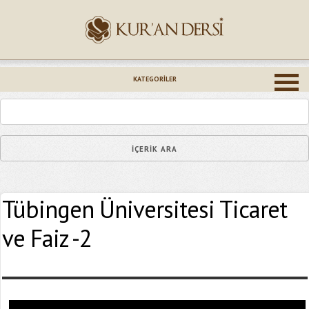
İsminiz (*)
KATEGORILER
Epostanız (*)
Tübingen Üniversitesi Ticaret
Yaşadığınız Hatanın Ayrıntıları
ve Faiz -2
Bağlantıyı Gönderin