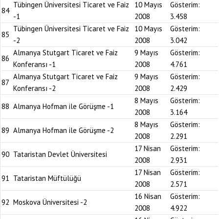
Tübingen Üniversitesi Ticaret ve Faiz
10 Mayıs
Gösterim:
84
-1
2008
3.458
Tübingen Üniversitesi Ticaret ve Faiz
10 Mayıs
Gösterim:
85
-2
2008
3.042
Almanya Stutgart Ticaret ve Faiz
9 Mayıs
Gösterim:
86
Konferansı -1
2008
4.761
Almanya Stutgart Ticaret ve Faiz
9 Mayıs
Gösterim:
87
Konferansı -2
2008
2.429
8 Mayıs
Gösterim:
88
Almanya Hofman ile Görüşme -1
2008
3.164
8 Mayıs
Gösterim:
89
Almanya Hofman ile Görüşme -2
2008
2.291
17 Nisan
Gösterim:
90
Tataristan Devlet Üniversitesi
2008
2.931
17 Nisan
Gösterim:
91
Tataristan Müftülüğü
2008
2.571
16 Nisan
Gösterim:
92
Moskova Üniversitesi -2
2008
4.922