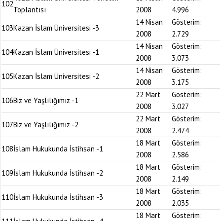
102
Toplantısı
2008
4.996
14 Nisan
Gösterim:
103
Kazan İslam Üniversitesi -3
2008
2.729
14 Nisan
Gösterim:
104
Kazan İslam Üniversitesi -1
2008
3.073
14 Nisan
Gösterim:
105
Kazan İslam Üniversitesi -2
2008
3.175
22 Mart
Gösterim:
106
Biz ve Yaşlılığımız -1
2008
3.027
22 Mart
Gösterim:
107
Biz ve Yaşlılığımız -2
2008
2.474
18 Mart
Gösterim:
108
İslam Hukukunda İstihsan -1
2008
2.586
18 Mart
Gösterim:
109
İslam Hukukunda İstihsan -2
2008
2.149
18 Mart
Gösterim:
110
İslam Hukukunda İstihsan -3
2008
2.035
18 Mart
Gösterim: