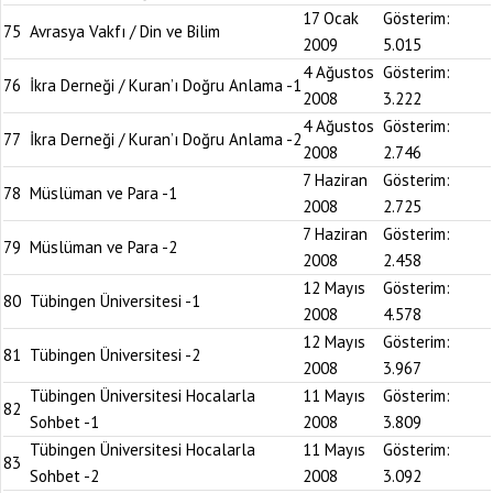
17 Ocak
Gösterim:
75
Avrasya Vakfı / Din ve Bilim
2009
5.015
4 Ağustos
Gösterim:
76
İkra Derneği / Kuran’ı Doğru Anlama -1
2008
3.222
4 Ağustos
Gösterim:
77
İkra Derneği / Kuran’ı Doğru Anlama -2
2008
2.746
7 Haziran
Gösterim:
78
Müslüman ve Para -1
2008
2.725
7 Haziran
Gösterim:
79
Müslüman ve Para -2
2008
2.458
12 Mayıs
Gösterim:
80
Tübingen Üniversitesi -1
2008
4.578
12 Mayıs
Gösterim:
81
Tübingen Üniversitesi -2
2008
3.967
Tübingen Üniversitesi Hocalarla
11 Mayıs
Gösterim:
82
Sohbet -1
2008
3.809
Tübingen Üniversitesi Hocalarla
11 Mayıs
Gösterim:
83
Sohbet -2
2008
3.092