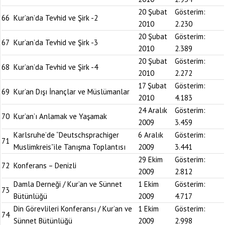
20 Şubat
Gösterim:
66
Kur’an’da Tevhid ve Şirk -2
2010
2.230
20 Şubat
Gösterim:
67
Kur’an’da Tevhid ve Şirk -3
2010
2.389
20 Şubat
Gösterim:
68
Kur’an’da Tevhid ve Şirk -4
2010
2.272
17 Şubat
Gösterim:
69
Kur’an Dışı İnançlar ve Müslümanlar
2010
4.183
24 Aralık
Gösterim:
70
Kur’an’ı Anlamak ve Yaşamak
2009
3.459
Karlsruhe’de “Deutschsprachiger
6 Aralık
Gösterim:
71
Muslimkreis”ile Tanışma Toplantısı
2009
3.441
29 Ekim
Gösterim:
72
Konferans – Denizli
2009
2.812
Damla Derneği / Kur’an ve Sünnet
1 Ekim
Gösterim:
73
Bütünlüğü
2009
4.717
Din Görevlileri Konferansı / Kur’an ve
1 Ekim
Gösterim:
74
Sünnet Bütünlüğü
2009
2.998