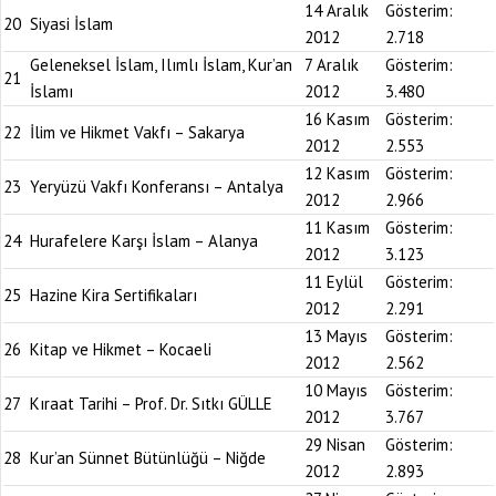
14 Aralık
Gösterim:
20
Siyasi İslam
2012
2.718
Geleneksel İslam, Ilımlı İslam, Kur’an
7 Aralık
Gösterim:
21
İslamı
2012
3.480
16 Kasım
Gösterim:
22
İlim ve Hikmet Vakfı – Sakarya
2012
2.553
12 Kasım
Gösterim:
23
Yeryüzü Vakfı Konferansı – Antalya
2012
2.966
11 Kasım
Gösterim:
24
Hurafelere Karşı İslam – Alanya
2012
3.123
11 Eylül
Gösterim:
25
Hazine Kira Sertifikaları
2012
2.291
13 Mayıs
Gösterim:
26
Kitap ve Hikmet – Kocaeli
2012
2.562
10 Mayıs
Gösterim:
27
Kıraat Tarihi – Prof. Dr. Sıtkı GÜLLE
2012
3.767
29 Nisan
Gösterim:
28
Kur’an Sünnet Bütünlüğü – Niğde
2012
2.893