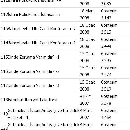
111
İslam Hukukunda İstihsan -4
2008
2.085
18 Mart
Gösterim:
112
İslam Hukukunda İstihsan -5
2008
2.142
18 Ocak
Gösterim:
113
Bahçelievler Ulu Camii Konferansı -2
2008
2.513
18 Ocak
Gösterim:
114
Bahçelievler Ulu Camii Konferansı -1
2008
3.499
15 Ocak
Gösterim:
115
Dinde Zorlama Var mıdır? -1
2008
2.593
15 Ocak
Gösterim:
116
Dinde Zorlama Var mıdır? -2
2008
2.474
15 Ocak
Gösterim:
117
Dinde Zorlama Var mıdır? -3
2008
2.519
4 Ekim
Gösterim:
118
İstanbul İlahiyat Fakültesi
2007
3.378
Geleneksel İslam Anlayışı ve Nurculuk
4 Mart
Gösterim:
119
Hareketi -1
2007
4.464
Geleneksel İslam Anlayışı ve Nurculuk
4 Mart
Gösterim:
120