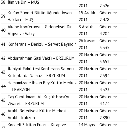
38
İlim ve Din – MUŞ
2011
2.326
Kur’an Sünnet Bütünlüğünde İnsan
15 Aralık
Gösterim:
39
Hakları – MUŞ
2011
2.478
Akabe Konferansı – Geleneksel Din
8 Aralık
Gösterim:
40
Algısı ve Vahiy
2011
4.204
26 Kasım
Gösterim:
41
Konferans – Denizli – Servet Bayındır
2011
3.335
20 Haziran
Gösterim:
42
Abdurrahman Gazi Vakfı – ERZURUM
2011
3.652
İlahiyat Fakültesi Konferans Salonu –
20 Haziran
Gösterim:
43
Kutuplarda Namaz – ERZURUM
2011
2.594
Hamamizade İhsan Bey Kültür Merkezi
20 Haziran
Gösterim:
44
– TRABZON
2011
4.323
Taş Camii İmamı Ali Küçük Hoca’yı
20 Haziran
Gösterim:
45
Ziyaret – ERZURUM
2011
4.174
Araklı Belediyesi Kültür Merkezi –
20 Haziran
Gösterim:
46
Araklı-Trabzon
2011
2.890
Kocaeli 3. Kitap Fuarı – Kitap ve
14 Mayıs
Gösterim: