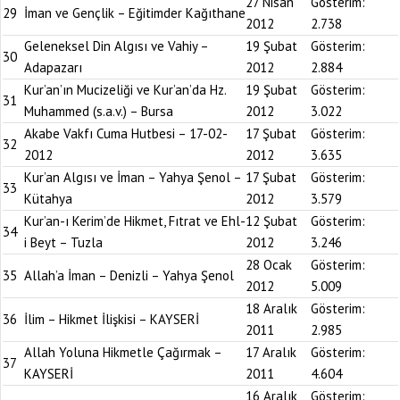
27 Nisan
Gösterim:
29
İman ve Gençlik – Eğitimder Kağıthane
2012
2.738
Geleneksel Din Algısı ve Vahiy –
19 Şubat
Gösterim:
30
Adapazarı
2012
2.884
Kur’an’ın Mucizeliği ve Kur’an’da Hz.
19 Şubat
Gösterim:
31
Muhammed (s.a.v.) – Bursa
2012
3.022
Akabe Vakfı Cuma Hutbesi – 17-02-
17 Şubat
Gösterim:
32
2012
2012
3.635
Kur’an Algısı ve İman – Yahya Şenol –
17 Şubat
Gösterim:
33
Kütahya
2012
3.579
Kur’an-ı Kerim’de Hikmet, Fıtrat ve Ehl-
12 Şubat
Gösterim:
34
i Beyt – Tuzla
2012
3.246
28 Ocak
Gösterim:
35
Allah’a İman – Denizli – Yahya Şenol
2012
5.009
18 Aralık
Gösterim:
36
İlim – Hikmet İlişkisi – KAYSERİ
2011
2.985
Allah Yoluna Hikmetle Çağırmak –
17 Aralık
Gösterim:
37
KAYSERİ
2011
4.604
16 Aralık
Gösterim: