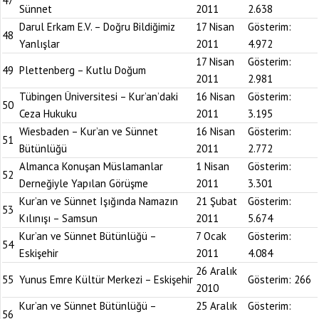
47
Sünnet
2011
2.638
Darul Erkam E.V. – Doğru Bildiğimiz
17 Nisan
Gösterim:
48
Yanlışlar
2011
4.972
17 Nisan
Gösterim:
49
Plettenberg – Kutlu Doğum
2011
2.981
Tübingen Üniversitesi – Kur’an’daki
16 Nisan
Gösterim:
50
Ceza Hukuku
2011
3.195
Wiesbaden – Kur’an ve Sünnet
16 Nisan
Gösterim:
51
Bütünlüğü
2011
2.772
Almanca Konuşan Müslamanlar
1 Nisan
Gösterim:
52
Derneğiyle Yapılan Görüşme
2011
3.301
Kur’an ve Sünnet Işığında Namazın
21 Şubat
Gösterim:
53
Kılınışı – Samsun
2011
5.674
Kur’an ve Sünnet Bütünlüğü –
7 Ocak
Gösterim:
54
Eskişehir
2011
4.084
26 Aralık
55
Yunus Emre Kültür Merkezi – Eskişehir
Gösterim:
266
2010
Kur’an ve Sünnet Bütünlüğü –
25 Aralık
Gösterim:
56