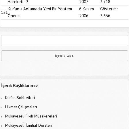
Hareketi -2
2007
3.718
Kur’an-ı Anlamada Yeni Bir Yöntem
6 Kasım
Gösterim:
121
Önerisi
2006
3.636
İçerik Başlıklarımız
Kur’an Sohbetleri
Hikmet Çalışmaları
Mukayeseli Fıkıh Müzakereleri
Mukayeseli İlmihal Dersleri