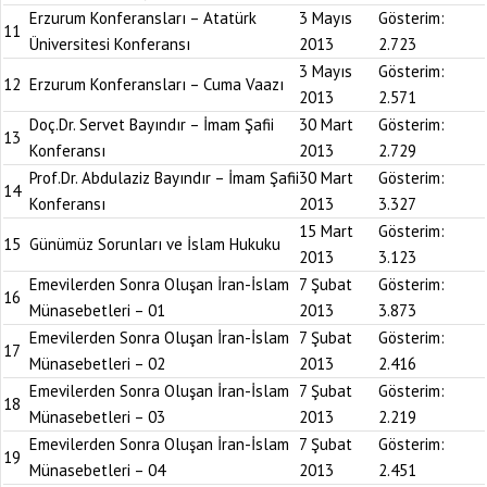
Erzurum Konferansları – Atatürk
3 Mayıs
Gösterim:
11
Üniversitesi Konferansı
2013
2.723
3 Mayıs
Gösterim:
12
Erzurum Konferansları – Cuma Vaazı
2013
2.571
Doç.Dr. Servet Bayındır – İmam Şafii
30 Mart
Gösterim:
13
Konferansı
2013
2.729
Prof.Dr. Abdulaziz Bayındır – İmam Şafii
30 Mart
Gösterim:
14
Konferansı
2013
3.327
15 Mart
Gösterim:
15
Günümüz Sorunları ve İslam Hukuku
2013
3.123
Emevilerden Sonra Oluşan İran-İslam
7 Şubat
Gösterim:
16
Münasebetleri – 01
2013
3.873
Emevilerden Sonra Oluşan İran-İslam
7 Şubat
Gösterim:
17
Münasebetleri – 02
2013
2.416
Emevilerden Sonra Oluşan İran-İslam
7 Şubat
Gösterim:
18
Münasebetleri – 03
2013
2.219
Emevilerden Sonra Oluşan İran-İslam
7 Şubat
Gösterim:
19
Münasebetleri – 04
2013
2.451