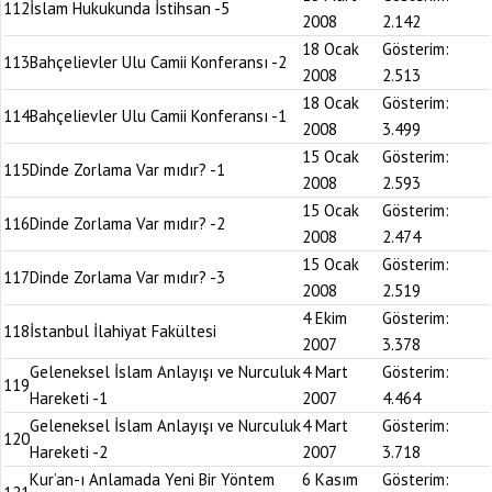
112
İslam Hukukunda İstihsan -5
2008
2.142
18 Ocak
Gösterim:
113
Bahçelievler Ulu Camii Konferansı -2
2008
2.513
18 Ocak
Gösterim:
114
Bahçelievler Ulu Camii Konferansı -1
2008
3.499
15 Ocak
Gösterim:
115
Dinde Zorlama Var mıdır? -1
2008
2.593
15 Ocak
Gösterim:
116
Dinde Zorlama Var mıdır? -2
2008
2.474
15 Ocak
Gösterim:
117
Dinde Zorlama Var mıdır? -3
2008
2.519
4 Ekim
Gösterim:
118
İstanbul İlahiyat Fakültesi
2007
3.378
Geleneksel İslam Anlayışı ve Nurculuk
4 Mart
Gösterim:
119
Hareketi -1
2007
4.464
Geleneksel İslam Anlayışı ve Nurculuk
4 Mart
Gösterim:
120
Hareketi -2
2007
3.718
Kur’an-ı Anlamada Yeni Bir Yöntem
6 Kasım
Gösterim: