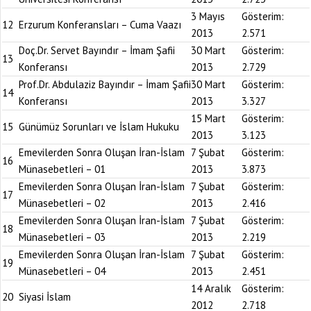
3 Mayıs
Gösterim:
12
Erzurum Konferansları – Cuma Vaazı
2013
2.571
Doç.Dr. Servet Bayındır – İmam Şafii
30 Mart
Gösterim:
13
Konferansı
2013
2.729
Prof.Dr. Abdulaziz Bayındır – İmam Şafii
30 Mart
Gösterim:
14
Konferansı
2013
3.327
15 Mart
Gösterim:
15
Günümüz Sorunları ve İslam Hukuku
2013
3.123
Emevilerden Sonra Oluşan İran-İslam
7 Şubat
Gösterim:
16
Münasebetleri – 01
2013
3.873
Emevilerden Sonra Oluşan İran-İslam
7 Şubat
Gösterim:
17
Münasebetleri – 02
2013
2.416
Emevilerden Sonra Oluşan İran-İslam
7 Şubat
Gösterim:
18
Münasebetleri – 03
2013
2.219
Emevilerden Sonra Oluşan İran-İslam
7 Şubat
Gösterim:
19
Münasebetleri – 04
2013
2.451
14 Aralık
Gösterim:
20
Siyasi İslam
2012
2.718