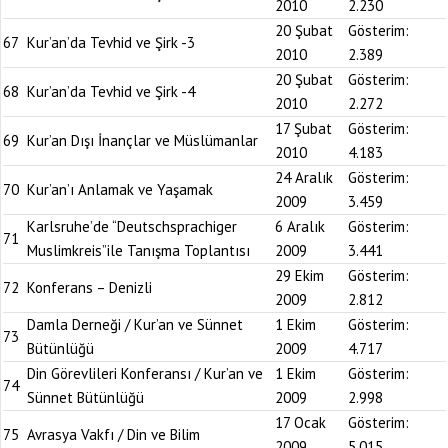
2010
2.230
20 Şubat
Gösterim:
67
Kur’an’da Tevhid ve Şirk -3
2010
2.389
20 Şubat
Gösterim:
68
Kur’an’da Tevhid ve Şirk -4
2010
2.272
17 Şubat
Gösterim:
69
Kur’an Dışı İnançlar ve Müslümanlar
2010
4.183
24 Aralık
Gösterim:
70
Kur’an’ı Anlamak ve Yaşamak
2009
3.459
Karlsruhe’de “Deutschsprachiger
6 Aralık
Gösterim:
71
Muslimkreis”ile Tanışma Toplantısı
2009
3.441
29 Ekim
Gösterim:
72
Konferans – Denizli
2009
2.812
Damla Derneği / Kur’an ve Sünnet
1 Ekim
Gösterim:
73
Bütünlüğü
2009
4.717
Din Görevlileri Konferansı / Kur’an ve
1 Ekim
Gösterim:
74
Sünnet Bütünlüğü
2009
2.998
17 Ocak
Gösterim:
75
Avrasya Vakfı / Din ve Bilim
2009
5.015