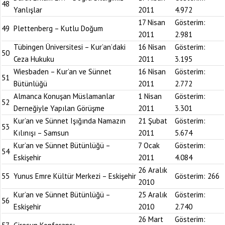
48
Yanlışlar
2011
4.972
17 Nisan
Gösterim:
49
Plettenberg – Kutlu Doğum
2011
2.981
Tübingen Üniversitesi – Kur’an’daki
16 Nisan
Gösterim:
50
Ceza Hukuku
2011
3.195
Wiesbaden – Kur’an ve Sünnet
16 Nisan
Gösterim:
51
Bütünlüğü
2011
2.772
Almanca Konuşan Müslamanlar
1 Nisan
Gösterim:
52
Derneğiyle Yapılan Görüşme
2011
3.301
Kur’an ve Sünnet Işığında Namazın
21 Şubat
Gösterim:
53
Kılınışı – Samsun
2011
5.674
Kur’an ve Sünnet Bütünlüğü –
7 Ocak
Gösterim:
54
Eskişehir
2011
4.084
26 Aralık
55
Yunus Emre Kültür Merkezi – Eskişehir
Gösterim:
266
2010
Kur’an ve Sünnet Bütünlüğü –
25 Aralık
Gösterim:
56
Eskişehir
2010
2.740
26 Mart
Gösterim: