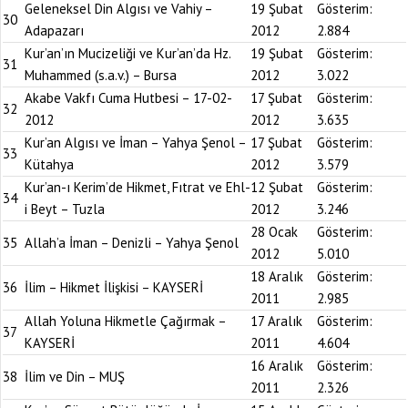
Geleneksel Din Algısı ve Vahiy –
19 Şubat
Gösterim:
30
Adapazarı
2012
2.884
Kur’an’ın Mucizeliği ve Kur’an’da Hz.
19 Şubat
Gösterim:
31
Muhammed (s.a.v.) – Bursa
2012
3.022
Akabe Vakfı Cuma Hutbesi – 17-02-
17 Şubat
Gösterim:
32
2012
2012
3.635
Kur’an Algısı ve İman – Yahya Şenol –
17 Şubat
Gösterim:
33
Kütahya
2012
3.579
Kur’an-ı Kerim’de Hikmet, Fıtrat ve Ehl-
12 Şubat
Gösterim:
34
i Beyt – Tuzla
2012
3.246
28 Ocak
Gösterim:
35
Allah’a İman – Denizli – Yahya Şenol
2012
5.010
18 Aralık
Gösterim:
36
İlim – Hikmet İlişkisi – KAYSERİ
2011
2.985
Allah Yoluna Hikmetle Çağırmak –
17 Aralık
Gösterim:
37
KAYSERİ
2011
4.604
16 Aralık
Gösterim:
38
İlim ve Din – MUŞ
2011
2.326