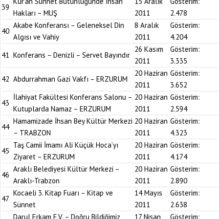
Kur’an Sünnet Bütünlüğünde İnsan
15 Aralık
Gösterim:
39
Hakları – MUŞ
2011
2.478
Akabe Konferansı – Geleneksel Din
8 Aralık
Gösterim:
40
Algısı ve Vahiy
2011
4.204
26 Kasım
Gösterim:
41
Konferans – Denizli – Servet Bayındır
2011
3.335
20 Haziran
Gösterim:
42
Abdurrahman Gazi Vakfı – ERZURUM
2011
3.652
İlahiyat Fakültesi Konferans Salonu –
20 Haziran
Gösterim:
43
Kutuplarda Namaz – ERZURUM
2011
2.594
Hamamizade İhsan Bey Kültür Merkezi
20 Haziran
Gösterim:
44
– TRABZON
2011
4.323
Taş Camii İmamı Ali Küçük Hoca’yı
20 Haziran
Gösterim:
45
Ziyaret – ERZURUM
2011
4.174
Araklı Belediyesi Kültür Merkezi –
20 Haziran
Gösterim:
46
Araklı-Trabzon
2011
2.890
Kocaeli 3. Kitap Fuarı – Kitap ve
14 Mayıs
Gösterim:
47
Sünnet
2011
2.638
Darul Erkam E.V. – Doğru Bildiğimiz
17 Nisan
Gösterim: