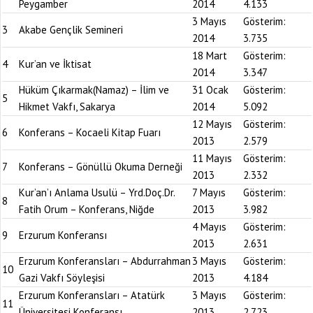
Peygamber
2014
4.133
3 Mayıs
Gösterim:
3
Akabe Gençlik Semineri
2014
3.735
18 Mart
Gösterim:
4
Kur’an ve İktisat
2014
3.347
Hüküm Çıkarmak(Namaz) – İlim ve
31 Ocak
Gösterim:
5
Hikmet Vakfı, Sakarya
2014
5.092
12 Mayıs
Gösterim:
6
Konferans – Kocaeli Kitap Fuarı
2013
2.579
11 Mayıs
Gösterim:
7
Konferans – Gönüllü Okuma Derneği
2013
2.332
Kur’an’ı Anlama Usulü – Yrd.Doç.Dr.
7 Mayıs
Gösterim:
8
Fatih Orum – Konferans, Niğde
2013
3.982
4 Mayıs
Gösterim:
9
Erzurum Konferansı
2013
2.631
Erzurum Konferansları – Abdurrahman
3 Mayıs
Gösterim:
10
Gazi Vakfı Söyleşisi
2013
4.184
Erzurum Konferansları – Atatürk
3 Mayıs
Gösterim:
11
Üniversitesi Konferansı
2013
2.723