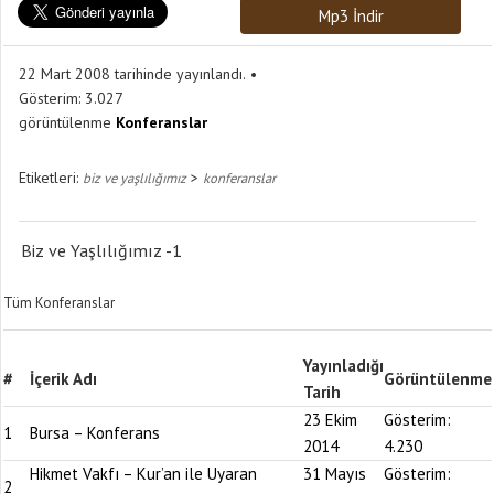
Mp3 İndir
22 Mart 2008 tarihinde yayınlandı.
Gösterim:
3.027
görüntülenme
Konferanslar
Etiketleri:
>
biz ve yaşlılığımız
konferanslar
Biz ve Yaşlılığımız -1
Tüm Konferanslar
Yayınladığı
#
İçerik Adı
Görüntülenme
Tarih
23 Ekim
Gösterim:
1
Bursa – Konferans
2014
4.230
Hikmet Vakfı – Kur’an ile Uyaran
31 Mayıs
Gösterim:
2