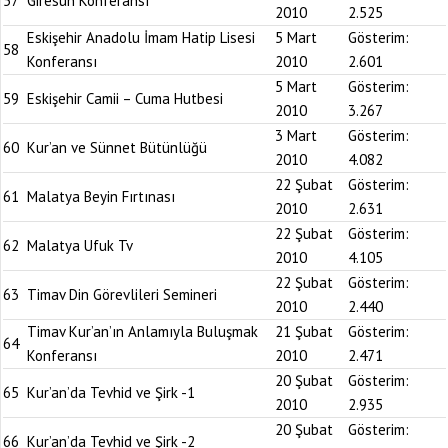
57
Giresun Konferansı
2010
2.525
Eskişehir Anadolu İmam Hatip Lisesi
5 Mart
Gösterim:
58
Konferansı
2010
2.601
5 Mart
Gösterim:
59
Eskişehir Camii – Cuma Hutbesi
2010
3.267
3 Mart
Gösterim:
60
Kur’an ve Sünnet Bütünlüğü
2010
4.082
22 Şubat
Gösterim:
61
Malatya Beyin Fırtınası
2010
2.631
22 Şubat
Gösterim:
62
Malatya Ufuk Tv
2010
4.105
22 Şubat
Gösterim:
63
Timav Din Görevlileri Semineri
2010
2.440
Timav Kur’an’ın Anlamıyla Buluşmak
21 Şubat
Gösterim:
64
Konferansı
2010
2.471
20 Şubat
Gösterim:
65
Kur’an’da Tevhid ve Şirk -1
2010
2.935
20 Şubat
Gösterim:
66
Kur’an’da Tevhid ve Şirk -2