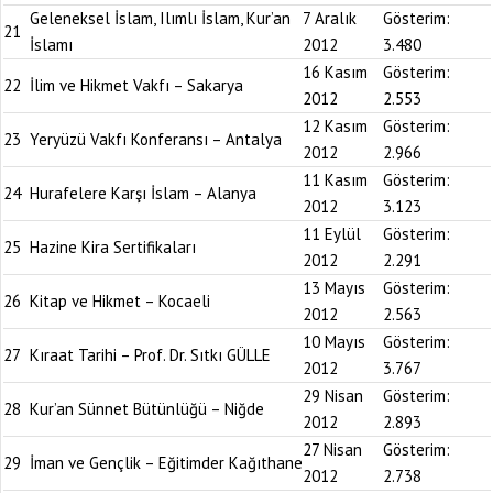
Geleneksel İslam, Ilımlı İslam, Kur’an
7 Aralık
Gösterim:
21
İslamı
2012
3.480
16 Kasım
Gösterim:
22
İlim ve Hikmet Vakfı – Sakarya
2012
2.553
12 Kasım
Gösterim:
23
Yeryüzü Vakfı Konferansı – Antalya
2012
2.966
11 Kasım
Gösterim:
24
Hurafelere Karşı İslam – Alanya
2012
3.123
11 Eylül
Gösterim:
25
Hazine Kira Sertifikaları
2012
2.291
13 Mayıs
Gösterim:
26
Kitap ve Hikmet – Kocaeli
2012
2.563
10 Mayıs
Gösterim:
27
Kıraat Tarihi – Prof. Dr. Sıtkı GÜLLE
2012
3.767
29 Nisan
Gösterim:
28
Kur’an Sünnet Bütünlüğü – Niğde
2012
2.893
27 Nisan
Gösterim:
29
İman ve Gençlik – Eğitimder Kağıthane
2012
2.738