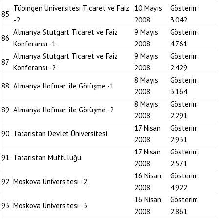
Tübingen Üniversitesi Ticaret ve Faiz
10 Mayıs
Gösterim:
85
-2
2008
3.042
Almanya Stutgart Ticaret ve Faiz
9 Mayıs
Gösterim:
86
Konferansı -1
2008
4.761
Almanya Stutgart Ticaret ve Faiz
9 Mayıs
Gösterim:
87
Konferansı -2
2008
2.429
8 Mayıs
Gösterim:
88
Almanya Hofman ile Görüşme -1
2008
3.164
8 Mayıs
Gösterim:
89
Almanya Hofman ile Görüşme -2
2008
2.291
17 Nisan
Gösterim:
90
Tataristan Devlet Üniversitesi
2008
2.931
17 Nisan
Gösterim:
91
Tataristan Müftülüğü
2008
2.571
16 Nisan
Gösterim:
92
Moskova Üniversitesi -2
2008
4.922
16 Nisan
Gösterim:
93
Moskova Üniversitesi -3
2008
2.861