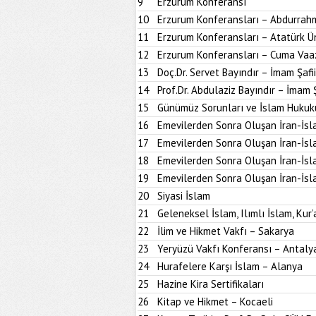
9
Erzurum Konferansı
10
Erzurum Konferansları – Abdurrahm
11
Erzurum Konferansları – Atatürk Ün
12
Erzurum Konferansları – Cuma Vaa
13
Doç.Dr. Servet Bayındır – İmam Şafi
14
Prof.Dr. Abdulaziz Bayındır – İmam 
15
Günümüz Sorunları ve İslam Hukuk
16
Emevilerden Sonra Oluşan İran-İsl
17
Emevilerden Sonra Oluşan İran-İsl
18
Emevilerden Sonra Oluşan İran-İsl
19
Emevilerden Sonra Oluşan İran-İsl
20
Siyasi İslam
21
Geleneksel İslam, Ilımlı İslam, Kur’
22
İlim ve Hikmet Vakfı – Sakarya
23
Yeryüzü Vakfı Konferansı – Antaly
24
Hurafelere Karşı İslam – Alanya
25
Hazine Kira Sertifikaları
26
Kitap ve Hikmet – Kocaeli