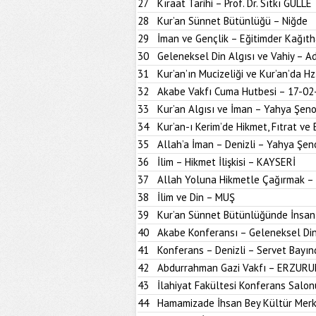
27
Kıraat Tarihi – Prof. Dr. Sıtkı GÜLLE
28
Kur’an Sünnet Bütünlüğü – Niğde
29
İman ve Gençlik – Eğitimder Kağıt
30
Geleneksel Din Algısı ve Vahiy – A
31
Kur’an’ın Mucizeliği ve Kur’an’da H
32
Akabe Vakfı Cuma Hutbesi – 17-02
33
Kur’an Algısı ve İman – Yahya Şen
34
Kur’an-ı Kerim’de Hikmet, Fıtrat ve 
35
Allah’a İman – Denizli – Yahya Şen
36
İlim – Hikmet İlişkisi – KAYSERİ
37
Allah Yoluna Hikmetle Çağırmak –
38
İlim ve Din – MUŞ
39
Kur’an Sünnet Bütünlüğünde İnsan
40
Akabe Konferansı – Geleneksel Din
41
Konferans – Denizli – Servet Bayın
42
Abdurrahman Gazi Vakfı – ERZUR
43
İlahiyat Fakültesi Konferans Sal
44
Hamamizade İhsan Bey Kültür Mer