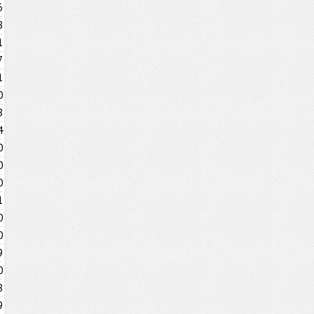
6
8
1
7
1
0
8
4
0
0
0
1
0
0
9
0
8
9