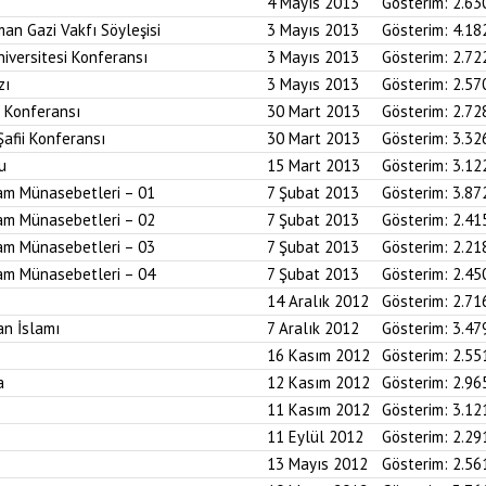
4 Mayıs 2013
Gösterim:
2.63
an Gazi Vakfı Söyleşisi
3 Mayıs 2013
Gösterim:
4.18
iversitesi Konferansı
3 Mayıs 2013
Gösterim:
2.72
zı
3 Mayıs 2013
Gösterim:
2.57
i Konferansı
30 Mart 2013
Gösterim:
2.72
Şafii Konferansı
30 Mart 2013
Gösterim:
3.32
u
15 Mart 2013
Gösterim:
3.12
am Münasebetleri – 01
7 Şubat 2013
Gösterim:
3.87
am Münasebetleri – 02
7 Şubat 2013
Gösterim:
2.41
am Münasebetleri – 03
7 Şubat 2013
Gösterim:
2.21
am Münasebetleri – 04
7 Şubat 2013
Gösterim:
2.45
14 Aralık 2012
Gösterim:
2.71
an İslamı
7 Aralık 2012
Gösterim:
3.47
16 Kasım 2012
Gösterim:
2.55
a
12 Kasım 2012
Gösterim:
2.96
11 Kasım 2012
Gösterim:
3.12
11 Eylül 2012
Gösterim:
2.29
13 Mayıs 2012
Gösterim:
2.56