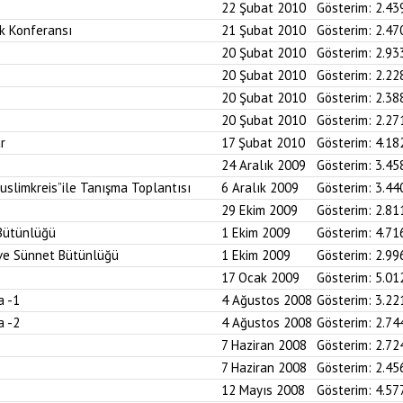
22 Şubat 2010
Gösterim:
2.43
k Konferansı
21 Şubat 2010
Gösterim:
2.47
20 Şubat 2010
Gösterim:
2.93
20 Şubat 2010
Gösterim:
2.22
20 Şubat 2010
Gösterim:
2.38
20 Şubat 2010
Gösterim:
2.27
r
17 Şubat 2010
Gösterim:
4.18
24 Aralık 2009
Gösterim:
3.45
uslimkreis”ile Tanışma Toplantısı
6 Aralık 2009
Gösterim:
3.44
29 Ekim 2009
Gösterim:
2.81
 Bütünlüğü
1 Ekim 2009
Gösterim:
4.71
n ve Sünnet Bütünlüğü
1 Ekim 2009
Gösterim:
2.99
17 Ocak 2009
Gösterim:
5.01
a -1
4 Ağustos 2008
Gösterim:
3.22
a -2
4 Ağustos 2008
Gösterim:
2.74
7 Haziran 2008
Gösterim:
2.72
7 Haziran 2008
Gösterim:
2.45
12 Mayıs 2008
Gösterim:
4.57