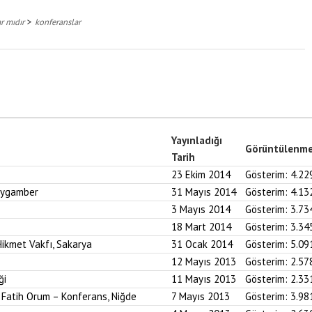
>
r mıdır
konferanslar
Yayınladığı
Görüntülenm
Tarih
23 Ekim 2014
Gösterim:
4.22
Peygamber
31 Mayıs 2014
Gösterim:
4.13
3 Mayıs 2014
Gösterim:
3.73
18 Mart 2014
Gösterim:
3.34
ikmet Vakfı, Sakarya
31 Ocak 2014
Gösterim:
5.09
12 Mayıs 2013
Gösterim:
2.57
ği
11 Mayıs 2013
Gösterim:
2.33
. Fatih Orum – Konferans, Niğde
7 Mayıs 2013
Gösterim:
3.98