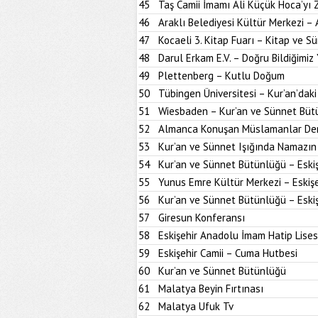
45
Taş Camii İmamı Ali Küçük Hoca’yı
46
Araklı Belediyesi Kültür Merkezi –
47
Kocaeli 3. Kitap Fuarı – Kitap ve S
48
Darul Erkam E.V. – Doğru Bildiğimiz 
49
Plettenberg – Kutlu Doğum
50
Tübingen Üniversitesi – Kur’an’dak
51
Wiesbaden – Kur’an ve Sünnet Büt
52
Almanca Konuşan Müslamanlar Der
53
Kur’an ve Sünnet Işığında Namazın 
54
Kur’an ve Sünnet Bütünlüğü – Eskiş
55
Yunus Emre Kültür Merkezi – Eskişe
56
Kur’an ve Sünnet Bütünlüğü – Eskiş
57
Giresun Konferansı
58
Eskişehir Anadolu İmam Hatip Lises
59
Eskişehir Camii – Cuma Hutbesi
60
Kur’an ve Sünnet Bütünlüğü
61
Malatya Beyin Fırtınası
62
Malatya Ufuk Tv