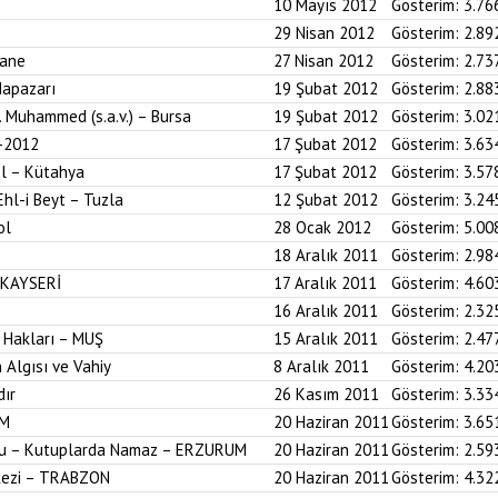
10 Mayıs 2012
Gösterim:
3.76
29 Nisan 2012
Gösterim:
2.89
hane
27 Nisan 2012
Gösterim:
2.73
dapazarı
19 Şubat 2012
Gösterim:
2.88
z. Muhammed (s.a.v.) – Bursa
19 Şubat 2012
Gösterim:
3.02
-2012
17 Şubat 2012
Gösterim:
3.63
ol – Kütahya
17 Şubat 2012
Gösterim:
3.57
Ehl-i Beyt – Tuzla
12 Şubat 2012
Gösterim:
3.24
ol
28 Ocak 2012
Gösterim:
5.00
18 Aralık 2011
Gösterim:
2.98
 KAYSERİ
17 Aralık 2011
Gösterim:
4.60
16 Aralık 2011
Gösterim:
2.32
 Hakları – MUŞ
15 Aralık 2011
Gösterim:
2.47
 Algısı ve Vahiy
8 Aralık 2011
Gösterim:
4.20
dır
26 Kasım 2011
Gösterim:
3.33
UM
20 Haziran 2011
Gösterim:
3.65
onu – Kutuplarda Namaz – ERZURUM
20 Haziran 2011
Gösterim:
2.59
kezi – TRABZON
20 Haziran 2011
Gösterim:
4.32