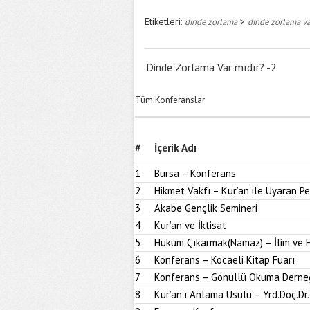
Etiketleri:
>
dinde zorlama
dinde zorlama va
Dinde Zorlama Var mıdır? -2
Tüm Konferanslar
#
İçerik Adı
1
Bursa – Konferans
2
Hikmet Vakfı – Kur’an ile Uyaran 
3
Akabe Gençlik Semineri
4
Kur’an ve İktisat
5
Hüküm Çıkarmak(Namaz) – İlim ve H
6
Konferans – Kocaeli Kitap Fuarı
7
Konferans – Gönüllü Okuma Derne
8
Kur’an’ı Anlama Usulü – Yrd.Doç.Dr