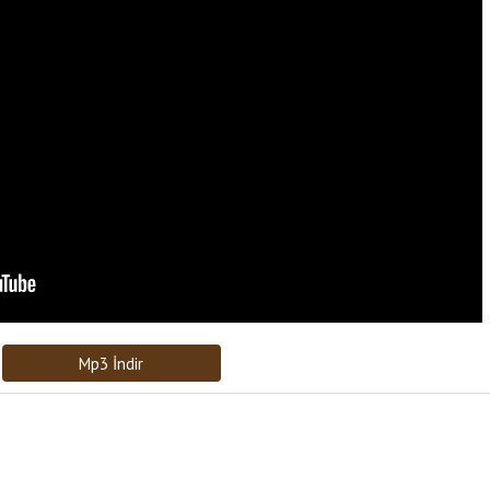
Bağlantıyı Gönderin
[recaptcha]
Mp3 İndir