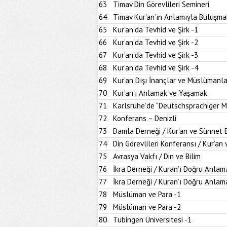
63
Timav Din Görevlileri Semineri
64
Timav Kur’an’ın Anlamıyla Buluşma
65
Kur’an’da Tevhid ve Şirk -1
66
Kur’an’da Tevhid ve Şirk -2
67
Kur’an’da Tevhid ve Şirk -3
68
Kur’an’da Tevhid ve Şirk -4
69
Kur’an Dışı İnançlar ve Müslümanla
70
Kur’an’ı Anlamak ve Yaşamak
71
Karlsruhe’de “Deutschsprachiger M
72
Konferans – Denizli
73
Damla Derneği / Kur’an ve Sünnet
74
Din Görevlileri Konferansı / Kur’a
75
Avrasya Vakfı / Din ve Bilim
76
İkra Derneği / Kuran’ı Doğru Anlam
77
İkra Derneği / Kuran’ı Doğru Anlam
78
Müslüman ve Para -1
79
Müslüman ve Para -2
80
Tübingen Üniversitesi -1