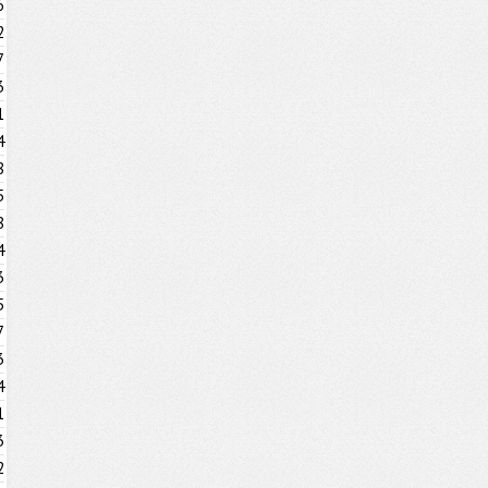
6
2
7
3
1
4
8
5
8
4
3
5
7
3
4
1
3
2