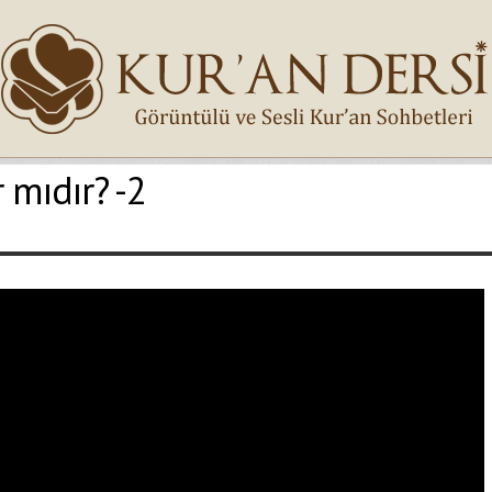
 mıdır? -2
İsminiz (*)
Epostanız (*)
Yaşadığınız Hatanın Ayrıntıları