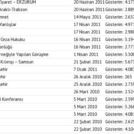
 Ziyaret – ERZURUM
20 Haziran 2011
Gösterim:
4.17
 Araklı-Trabzon
20 Haziran 2011
Gösterim:
2.88
ünnet
14 Mayıs 2011
Gösterim:
2.63
Yanlışlar
17 Nisan 2011
Gösterim:
4.97
17 Nisan 2011
Gösterim:
2.98
i Ceza Hukuku
16 Nisan 2011
Gösterim:
3.19
ünlüğü
16 Nisan 2011
Gösterim:
2.77
neğiyle Yapılan Görüşme
1 Nisan 2011
Gösterim:
3.30
Kılınışı – Samsun
21 Şubat 2011
Gösterim:
5.67
ehir
7 Ocak 2011
Gösterim:
4.08
hir
26 Aralık 2010
Gösterim:
265
ehir
25 Aralık 2010
Gösterim:
2.73
26 Mart 2010
Gösterim:
2.52
i Konferansı
5 Mart 2010
Gösterim:
2.59
5 Mart 2010
Gösterim:
3.26
3 Mart 2010
Gösterim:
4.08
22 Şubat 2010
Gösterim:
2.62
22 Şubat 2010
Gösterim:
4.10