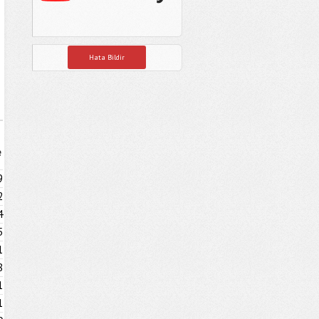
Hata Bildir
e
9
2
4
5
1
8
1
1