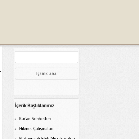
İçerik Başlıklarımız
Kur’an Sohbetleri
Hikmet Çalışmaları
Mukayeseli Fıkıh Müzakereleri