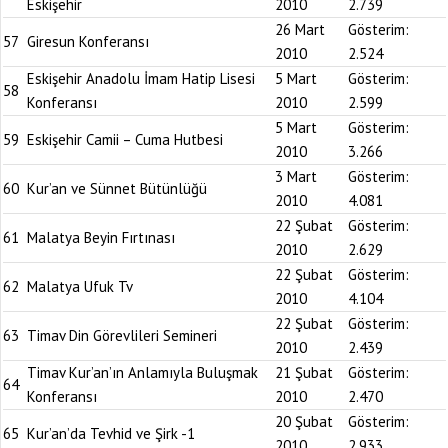
Eskişehir
2010
2.739
26 Mart
Gösterim:
57
Giresun Konferansı
2010
2.524
Eskişehir Anadolu İmam Hatip Lisesi
5 Mart
Gösterim:
58
Konferansı
2010
2.599
5 Mart
Gösterim:
59
Eskişehir Camii – Cuma Hutbesi
2010
3.266
3 Mart
Gösterim:
60
Kur’an ve Sünnet Bütünlüğü
2010
4.081
22 Şubat
Gösterim:
61
Malatya Beyin Fırtınası
2010
2.629
22 Şubat
Gösterim:
62
Malatya Ufuk Tv
2010
4.104
22 Şubat
Gösterim:
63
Timav Din Görevlileri Semineri
2010
2.439
Timav Kur’an’ın Anlamıyla Buluşmak
21 Şubat
Gösterim:
64
Konferansı
2010
2.470
20 Şubat
Gösterim:
65
Kur’an’da Tevhid ve Şirk -1
2010
2.933