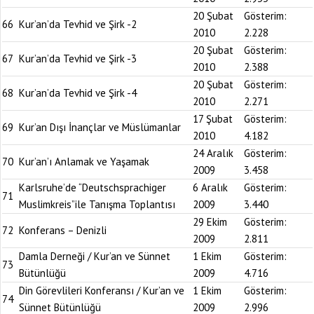
20 Şubat
Gösterim:
66
Kur’an’da Tevhid ve Şirk -2
2010
2.228
20 Şubat
Gösterim:
67
Kur’an’da Tevhid ve Şirk -3
2010
2.388
20 Şubat
Gösterim:
68
Kur’an’da Tevhid ve Şirk -4
2010
2.271
17 Şubat
Gösterim:
69
Kur’an Dışı İnançlar ve Müslümanlar
2010
4.182
24 Aralık
Gösterim:
70
Kur’an’ı Anlamak ve Yaşamak
2009
3.458
Karlsruhe’de “Deutschsprachiger
6 Aralık
Gösterim:
71
Muslimkreis”ile Tanışma Toplantısı
2009
3.440
29 Ekim
Gösterim:
72
Konferans – Denizli
2009
2.811
Damla Derneği / Kur’an ve Sünnet
1 Ekim
Gösterim:
73
Bütünlüğü
2009
4.716
Din Görevlileri Konferansı / Kur’an ve
1 Ekim
Gösterim:
74
Sünnet Bütünlüğü
2009
2.996