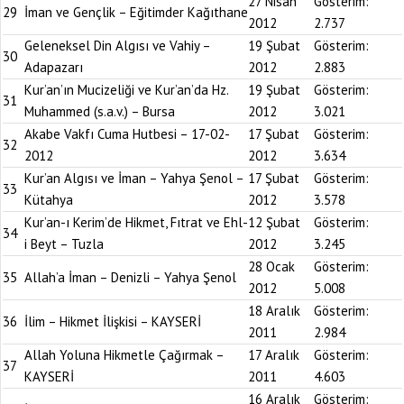
27 Nisan
Gösterim:
29
İman ve Gençlik – Eğitimder Kağıthane
2012
2.737
Geleneksel Din Algısı ve Vahiy –
19 Şubat
Gösterim:
30
Adapazarı
2012
2.883
Kur’an’ın Mucizeliği ve Kur’an’da Hz.
19 Şubat
Gösterim:
31
Muhammed (s.a.v.) – Bursa
2012
3.021
Akabe Vakfı Cuma Hutbesi – 17-02-
17 Şubat
Gösterim:
32
2012
2012
3.634
Kur’an Algısı ve İman – Yahya Şenol –
17 Şubat
Gösterim:
33
Kütahya
2012
3.578
Kur’an-ı Kerim’de Hikmet, Fıtrat ve Ehl-
12 Şubat
Gösterim:
34
i Beyt – Tuzla
2012
3.245
28 Ocak
Gösterim:
35
Allah’a İman – Denizli – Yahya Şenol
2012
5.008
18 Aralık
Gösterim:
36
İlim – Hikmet İlişkisi – KAYSERİ
2011
2.984
Allah Yoluna Hikmetle Çağırmak –
17 Aralık
Gösterim:
37
KAYSERİ
2011
4.603
16 Aralık
Gösterim: