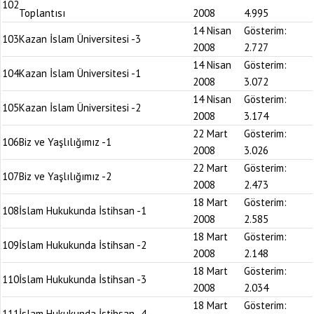
102
Toplantısı
2008
4.995
14 Nisan
Gösterim:
103
Kazan İslam Üniversitesi -3
2008
2.727
14 Nisan
Gösterim:
104
Kazan İslam Üniversitesi -1
2008
3.072
14 Nisan
Gösterim:
105
Kazan İslam Üniversitesi -2
2008
3.174
22 Mart
Gösterim:
106
Biz ve Yaşlılığımız -1
2008
3.026
22 Mart
Gösterim:
107
Biz ve Yaşlılığımız -2
2008
2.473
18 Mart
Gösterim:
108
İslam Hukukunda İstihsan -1
2008
2.585
18 Mart
Gösterim:
109
İslam Hukukunda İstihsan -2
2008
2.148
18 Mart
Gösterim:
110
İslam Hukukunda İstihsan -3
2008
2.034
18 Mart
Gösterim:
111
İslam Hukukunda İstihsan -4