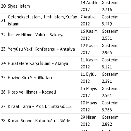
14 Aralık
Gösterim:
20
Siyasi İslam
2012
2.716
Geleneksel İslam, Ilımlı İslam, Kur’an
7 Aralık
Gösterim:
21
İslamı
2012
3.479
16 Kasım
Gösterim:
22
İlim ve Hikmet Vakfı – Sakarya
2012
2.551
12 Kasım
Gösterim:
23
Yeryüzü Vakfı Konferansı – Antalya
2012
2.965
11 Kasım
Gösterim:
24
Hurafelere Karşı İslam – Alanya
2012
3.121
11 Eylül
Gösterim:
25
Hazine Kira Sertifikaları
2012
2.291
13 Mayıs
Gösterim:
26
Kitap ve Hikmet – Kocaeli
2012
2.561
10 Mayıs
Gösterim:
27
Kıraat Tarihi – Prof. Dr. Sıtkı GÜLLE
2012
3.766
29 Nisan
Gösterim:
28
Kur’an Sünnet Bütünlüğü – Niğde
2012
2.892