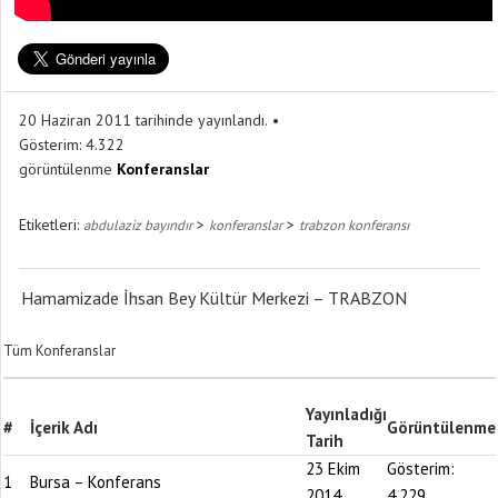
20 Haziran 2011 tarihinde yayınlandı.
Gösterim:
4.322
görüntülenme
Konferanslar
Etiketleri:
>
>
abdulaziz bayındır
konferanslar
trabzon konferansı
Hamamizade İhsan Bey Kültür Merkezi – TRABZON
Tüm Konferanslar
Yayınladığı
#
İçerik Adı
Görüntülenme
Tarih
23 Ekim
Gösterim:
1
Bursa – Konferans
2014
4.229