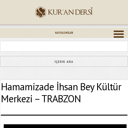
İsminiz (*)
KATEGORILER
Epostanız (*)
Hamamizade İhsan Bey Kültür
Yaşadığınız Hatanın Ayrıntıları
Merkezi – TRABZON
Bağlantıyı Gönderin