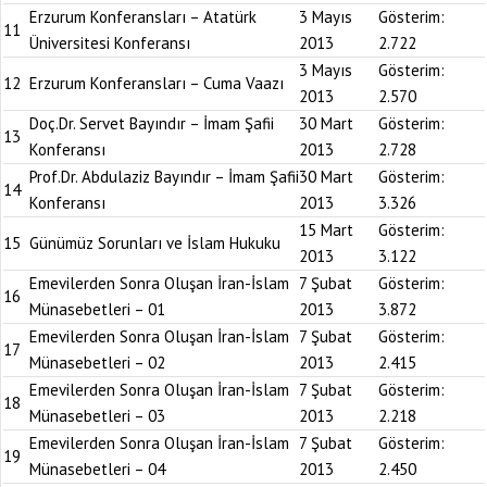
Erzurum Konferansları – Atatürk
3 Mayıs
Gösterim:
11
Üniversitesi Konferansı
2013
2.722
3 Mayıs
Gösterim:
12
Erzurum Konferansları – Cuma Vaazı
2013
2.570
Doç.Dr. Servet Bayındır – İmam Şafii
30 Mart
Gösterim:
13
Konferansı
2013
2.728
Prof.Dr. Abdulaziz Bayındır – İmam Şafii
30 Mart
Gösterim:
14
Konferansı
2013
3.326
15 Mart
Gösterim:
15
Günümüz Sorunları ve İslam Hukuku
2013
3.122
Emevilerden Sonra Oluşan İran-İslam
7 Şubat
Gösterim:
16
Münasebetleri – 01
2013
3.872
Emevilerden Sonra Oluşan İran-İslam
7 Şubat
Gösterim:
17
Münasebetleri – 02
2013
2.415
Emevilerden Sonra Oluşan İran-İslam
7 Şubat
Gösterim:
18
Münasebetleri – 03
2013
2.218
Emevilerden Sonra Oluşan İran-İslam
7 Şubat
Gösterim:
19
Münasebetleri – 04
2013
2.450