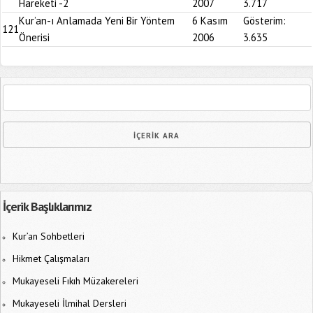
Hareketi -2
2007
3.717
Kur’an-ı Anlamada Yeni Bir Yöntem
6 Kasım
Gösterim:
121
Önerisi
2006
3.635
İçerik Başlıklarımız
Kur’an Sohbetleri
Hikmet Çalışmaları
Mukayeseli Fıkıh Müzakereleri
Mukayeseli İlmihal Dersleri