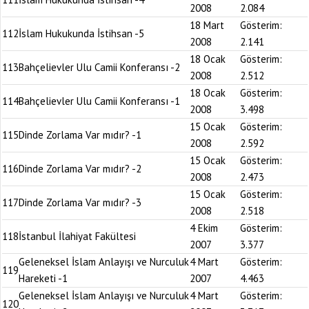
2008
2.084
18 Mart
Gösterim:
112
İslam Hukukunda İstihsan -5
2008
2.141
18 Ocak
Gösterim:
113
Bahçelievler Ulu Camii Konferansı -2
2008
2.512
18 Ocak
Gösterim:
114
Bahçelievler Ulu Camii Konferansı -1
2008
3.498
15 Ocak
Gösterim:
115
Dinde Zorlama Var mıdır? -1
2008
2.592
15 Ocak
Gösterim:
116
Dinde Zorlama Var mıdır? -2
2008
2.473
15 Ocak
Gösterim:
117
Dinde Zorlama Var mıdır? -3
2008
2.518
4 Ekim
Gösterim:
118
İstanbul İlahiyat Fakültesi
2007
3.377
Geleneksel İslam Anlayışı ve Nurculuk
4 Mart
Gösterim:
119
Hareketi -1
2007
4.463
Geleneksel İslam Anlayışı ve Nurculuk
4 Mart
Gösterim:
120