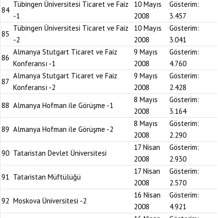
Tübingen Üniversitesi Ticaret ve Faiz
10 Mayıs
Gösterim:
84
-1
2008
3.457
Tübingen Üniversitesi Ticaret ve Faiz
10 Mayıs
Gösterim:
85
-2
2008
3.041
Almanya Stutgart Ticaret ve Faiz
9 Mayıs
Gösterim:
86
Konferansı -1
2008
4.760
Almanya Stutgart Ticaret ve Faiz
9 Mayıs
Gösterim:
87
Konferansı -2
2008
2.428
8 Mayıs
Gösterim:
88
Almanya Hofman ile Görüşme -1
2008
3.164
8 Mayıs
Gösterim:
89
Almanya Hofman ile Görüşme -2
2008
2.290
17 Nisan
Gösterim:
90
Tataristan Devlet Üniversitesi
2008
2.930
17 Nisan
Gösterim:
91
Tataristan Müftülüğü
2008
2.570
16 Nisan
Gösterim:
92
Moskova Üniversitesi -2
2008
4.921