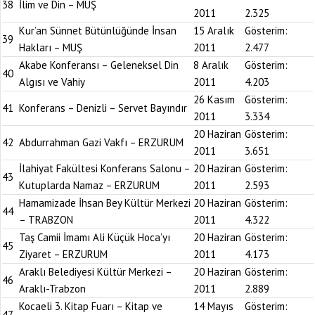
38
İlim ve Din – MUŞ
2011
2.325
Kur’an Sünnet Bütünlüğünde İnsan
15 Aralık
Gösterim:
39
Hakları – MUŞ
2011
2.477
Akabe Konferansı – Geleneksel Din
8 Aralık
Gösterim:
40
Algısı ve Vahiy
2011
4.203
26 Kasım
Gösterim:
41
Konferans – Denizli – Servet Bayındır
2011
3.334
20 Haziran
Gösterim:
42
Abdurrahman Gazi Vakfı – ERZURUM
2011
3.651
İlahiyat Fakültesi Konferans Salonu –
20 Haziran
Gösterim:
43
Kutuplarda Namaz – ERZURUM
2011
2.593
Hamamizade İhsan Bey Kültür Merkezi
20 Haziran
Gösterim:
44
– TRABZON
2011
4.322
Taş Camii İmamı Ali Küçük Hoca’yı
20 Haziran
Gösterim:
45
Ziyaret – ERZURUM
2011
4.173
Araklı Belediyesi Kültür Merkezi –
20 Haziran
Gösterim:
46
Araklı-Trabzon
2011
2.889
Kocaeli 3. Kitap Fuarı – Kitap ve
14 Mayıs
Gösterim:
47