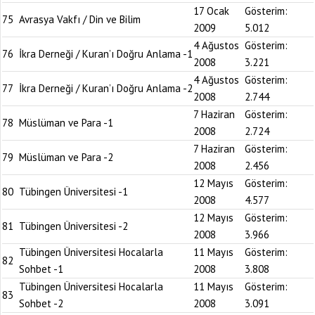
17 Ocak
Gösterim:
75
Avrasya Vakfı / Din ve Bilim
2009
5.012
4 Ağustos
Gösterim:
76
İkra Derneği / Kuran’ı Doğru Anlama -1
2008
3.221
4 Ağustos
Gösterim:
77
İkra Derneği / Kuran’ı Doğru Anlama -2
2008
2.744
7 Haziran
Gösterim:
78
Müslüman ve Para -1
2008
2.724
7 Haziran
Gösterim:
79
Müslüman ve Para -2
2008
2.456
12 Mayıs
Gösterim:
80
Tübingen Üniversitesi -1
2008
4.577
12 Mayıs
Gösterim:
81
Tübingen Üniversitesi -2
2008
3.966
Tübingen Üniversitesi Hocalarla
11 Mayıs
Gösterim:
82
Sohbet -1
2008
3.808
Tübingen Üniversitesi Hocalarla
11 Mayıs
Gösterim:
83
Sohbet -2
2008
3.091