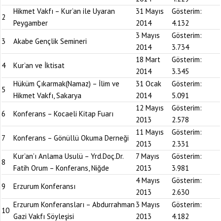
Hikmet Vakfı – Kur’an ile Uyaran
31 Mayıs
Gösterim:
2
Peygamber
2014
4.132
3 Mayıs
Gösterim:
3
Akabe Gençlik Semineri
2014
3.734
18 Mart
Gösterim:
4
Kur’an ve İktisat
2014
3.345
Hüküm Çıkarmak(Namaz) – İlim ve
31 Ocak
Gösterim:
5
Hikmet Vakfı, Sakarya
2014
5.091
12 Mayıs
Gösterim:
6
Konferans – Kocaeli Kitap Fuarı
2013
2.578
11 Mayıs
Gösterim:
7
Konferans – Gönüllü Okuma Derneği
2013
2.331
Kur’an’ı Anlama Usulü – Yrd.Doç.Dr.
7 Mayıs
Gösterim:
8
Fatih Orum – Konferans, Niğde
2013
3.981
4 Mayıs
Gösterim:
9
Erzurum Konferansı
2013
2.630
Erzurum Konferansları – Abdurrahman
3 Mayıs
Gösterim:
10
Gazi Vakfı Söyleşisi
2013
4.182