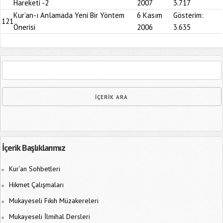
Hareketi -2
2007
3.717
Kur’an-ı Anlamada Yeni Bir Yöntem
6 Kasım
Gösterim:
121
Önerisi
2006
3.635
İçerik Başlıklarımız
Kur’an Sohbetleri
Hikmet Çalışmaları
Mukayeseli Fıkıh Müzakereleri
Mukayeseli İlmihal Dersleri