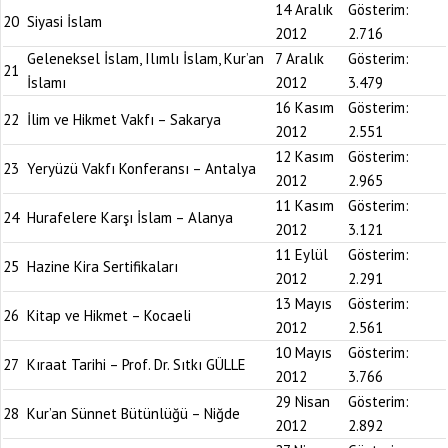
14 Aralık
Gösterim:
20
Siyasi İslam
2012
2.716
Geleneksel İslam, Ilımlı İslam, Kur’an
7 Aralık
Gösterim:
21
İslamı
2012
3.479
16 Kasım
Gösterim:
22
İlim ve Hikmet Vakfı – Sakarya
2012
2.551
12 Kasım
Gösterim:
23
Yeryüzü Vakfı Konferansı – Antalya
2012
2.965
11 Kasım
Gösterim:
24
Hurafelere Karşı İslam – Alanya
2012
3.121
11 Eylül
Gösterim:
25
Hazine Kira Sertifikaları
2012
2.291
13 Mayıs
Gösterim:
26
Kitap ve Hikmet – Kocaeli
2012
2.561
10 Mayıs
Gösterim:
27
Kıraat Tarihi – Prof. Dr. Sıtkı GÜLLE
2012
3.766
29 Nisan
Gösterim:
28
Kur’an Sünnet Bütünlüğü – Niğde
2012
2.892