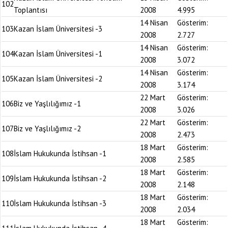
102
Toplantısı
2008
4.995
14 Nisan
Gösterim:
103
Kazan İslam Üniversitesi -3
2008
2.727
14 Nisan
Gösterim:
104
Kazan İslam Üniversitesi -1
2008
3.072
14 Nisan
Gösterim:
105
Kazan İslam Üniversitesi -2
2008
3.174
22 Mart
Gösterim:
106
Biz ve Yaşlılığımız -1
2008
3.026
22 Mart
Gösterim:
107
Biz ve Yaşlılığımız -2
2008
2.473
18 Mart
Gösterim:
108
İslam Hukukunda İstihsan -1
2008
2.585
18 Mart
Gösterim:
109
İslam Hukukunda İstihsan -2
2008
2.148
18 Mart
Gösterim:
110
İslam Hukukunda İstihsan -3
2008
2.034
18 Mart
Gösterim: