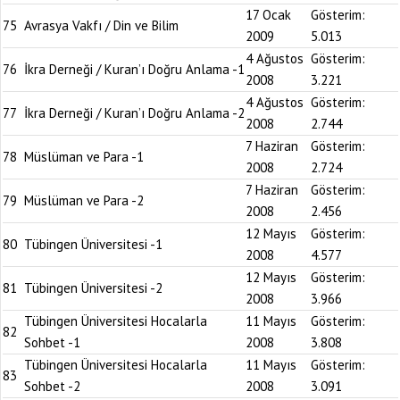
17 Ocak
Gösterim:
75
Avrasya Vakfı / Din ve Bilim
2009
5.013
4 Ağustos
Gösterim:
76
İkra Derneği / Kuran’ı Doğru Anlama -1
2008
3.221
4 Ağustos
Gösterim:
77
İkra Derneği / Kuran’ı Doğru Anlama -2
2008
2.744
7 Haziran
Gösterim:
78
Müslüman ve Para -1
2008
2.724
7 Haziran
Gösterim:
79
Müslüman ve Para -2
2008
2.456
12 Mayıs
Gösterim:
80
Tübingen Üniversitesi -1
2008
4.577
12 Mayıs
Gösterim:
81
Tübingen Üniversitesi -2
2008
3.966
Tübingen Üniversitesi Hocalarla
11 Mayıs
Gösterim:
82
Sohbet -1
2008
3.808
Tübingen Üniversitesi Hocalarla
11 Mayıs
Gösterim:
83
Sohbet -2
2008
3.091