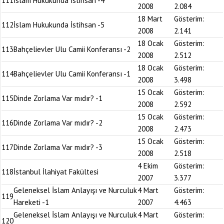
111
İslam Hukukunda İstihsan -4
2008
2.084
18 Mart
Gösterim:
112
İslam Hukukunda İstihsan -5
2008
2.141
18 Ocak
Gösterim:
113
Bahçelievler Ulu Camii Konferansı -2
2008
2.512
18 Ocak
Gösterim:
114
Bahçelievler Ulu Camii Konferansı -1
2008
3.498
15 Ocak
Gösterim:
115
Dinde Zorlama Var mıdır? -1
2008
2.592
15 Ocak
Gösterim:
116
Dinde Zorlama Var mıdır? -2
2008
2.473
15 Ocak
Gösterim:
117
Dinde Zorlama Var mıdır? -3
2008
2.518
4 Ekim
Gösterim:
118
İstanbul İlahiyat Fakültesi
2007
3.377
Geleneksel İslam Anlayışı ve Nurculuk
4 Mart
Gösterim:
119
Hareketi -1
2007
4.463
Geleneksel İslam Anlayışı ve Nurculuk
4 Mart
Gösterim:
120