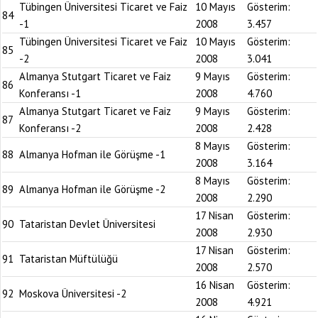
Tübingen Üniversitesi Ticaret ve Faiz
10 Mayıs
Gösterim:
84
-1
2008
3.457
Tübingen Üniversitesi Ticaret ve Faiz
10 Mayıs
Gösterim:
85
-2
2008
3.041
Almanya Stutgart Ticaret ve Faiz
9 Mayıs
Gösterim:
86
Konferansı -1
2008
4.760
Almanya Stutgart Ticaret ve Faiz
9 Mayıs
Gösterim:
87
Konferansı -2
2008
2.428
8 Mayıs
Gösterim:
88
Almanya Hofman ile Görüşme -1
2008
3.164
8 Mayıs
Gösterim:
89
Almanya Hofman ile Görüşme -2
2008
2.290
17 Nisan
Gösterim:
90
Tataristan Devlet Üniversitesi
2008
2.930
17 Nisan
Gösterim:
91
Tataristan Müftülüğü
2008
2.570
16 Nisan
Gösterim:
92
Moskova Üniversitesi -2
2008
4.921