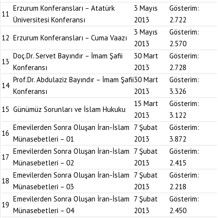
Erzurum Konferansları – Atatürk
3 Mayıs
Gösterim:
11
Üniversitesi Konferansı
2013
2.722
3 Mayıs
Gösterim:
12
Erzurum Konferansları – Cuma Vaazı
2013
2.570
Doç.Dr. Servet Bayındır – İmam Şafii
30 Mart
Gösterim:
13
Konferansı
2013
2.728
Prof.Dr. Abdulaziz Bayındır – İmam Şafii
30 Mart
Gösterim:
14
Konferansı
2013
3.326
15 Mart
Gösterim:
15
Günümüz Sorunları ve İslam Hukuku
2013
3.122
Emevilerden Sonra Oluşan İran-İslam
7 Şubat
Gösterim:
16
Münasebetleri – 01
2013
3.872
Emevilerden Sonra Oluşan İran-İslam
7 Şubat
Gösterim:
17
Münasebetleri – 02
2013
2.415
Emevilerden Sonra Oluşan İran-İslam
7 Şubat
Gösterim:
18
Münasebetleri – 03
2013
2.218
Emevilerden Sonra Oluşan İran-İslam
7 Şubat
Gösterim:
19
Münasebetleri – 04
2013
2.450