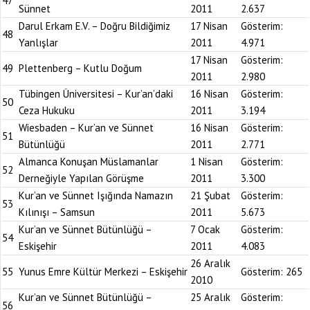
47
Sünnet
2011
2.637
Darul Erkam E.V. – Doğru Bildiğimiz
17 Nisan
Gösterim:
48
Yanlışlar
2011
4.971
17 Nisan
Gösterim:
49
Plettenberg – Kutlu Doğum
2011
2.980
Tübingen Üniversitesi – Kur’an’daki
16 Nisan
Gösterim:
50
Ceza Hukuku
2011
3.194
Wiesbaden – Kur’an ve Sünnet
16 Nisan
Gösterim:
51
Bütünlüğü
2011
2.771
Almanca Konuşan Müslamanlar
1 Nisan
Gösterim:
52
Derneğiyle Yapılan Görüşme
2011
3.300
Kur’an ve Sünnet Işığında Namazın
21 Şubat
Gösterim:
53
Kılınışı – Samsun
2011
5.673
Kur’an ve Sünnet Bütünlüğü –
7 Ocak
Gösterim:
54
Eskişehir
2011
4.083
26 Aralık
55
Yunus Emre Kültür Merkezi – Eskişehir
Gösterim:
265
2010
Kur’an ve Sünnet Bütünlüğü –
25 Aralık
Gösterim:
56