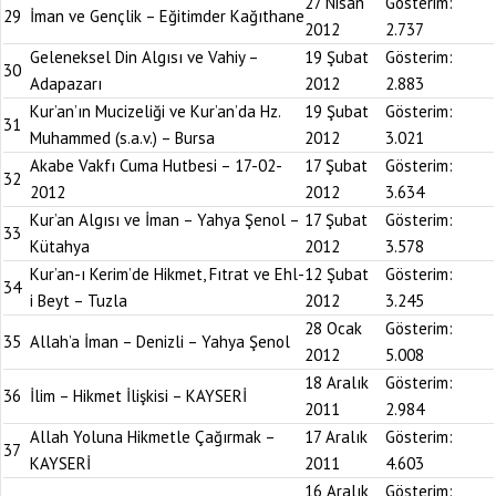
27 Nisan
Gösterim:
29
İman ve Gençlik – Eğitimder Kağıthane
2012
2.737
Geleneksel Din Algısı ve Vahiy –
19 Şubat
Gösterim:
30
Adapazarı
2012
2.883
Kur’an’ın Mucizeliği ve Kur’an’da Hz.
19 Şubat
Gösterim:
31
Muhammed (s.a.v.) – Bursa
2012
3.021
Akabe Vakfı Cuma Hutbesi – 17-02-
17 Şubat
Gösterim:
32
2012
2012
3.634
Kur’an Algısı ve İman – Yahya Şenol –
17 Şubat
Gösterim:
33
Kütahya
2012
3.578
Kur’an-ı Kerim’de Hikmet, Fıtrat ve Ehl-
12 Şubat
Gösterim:
34
i Beyt – Tuzla
2012
3.245
28 Ocak
Gösterim:
35
Allah’a İman – Denizli – Yahya Şenol
2012
5.008
18 Aralık
Gösterim:
36
İlim – Hikmet İlişkisi – KAYSERİ
2011
2.984
Allah Yoluna Hikmetle Çağırmak –
17 Aralık
Gösterim:
37
KAYSERİ
2011
4.603
16 Aralık
Gösterim: