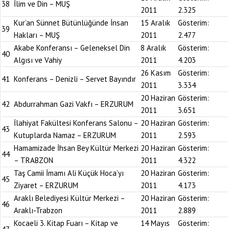
38
İlim ve Din – MUŞ
2011
2.325
Kur’an Sünnet Bütünlüğünde İnsan
15 Aralık
Gösterim:
39
Hakları – MUŞ
2011
2.477
Akabe Konferansı – Geleneksel Din
8 Aralık
Gösterim:
40
Algısı ve Vahiy
2011
4.203
26 Kasım
Gösterim:
41
Konferans – Denizli – Servet Bayındır
2011
3.334
20 Haziran
Gösterim:
42
Abdurrahman Gazi Vakfı – ERZURUM
2011
3.651
İlahiyat Fakültesi Konferans Salonu –
20 Haziran
Gösterim:
43
Kutuplarda Namaz – ERZURUM
2011
2.593
Hamamizade İhsan Bey Kültür Merkezi
20 Haziran
Gösterim:
44
– TRABZON
2011
4.322
Taş Camii İmamı Ali Küçük Hoca’yı
20 Haziran
Gösterim:
45
Ziyaret – ERZURUM
2011
4.173
Araklı Belediyesi Kültür Merkezi –
20 Haziran
Gösterim:
46
Araklı-Trabzon
2011
2.889
Kocaeli 3. Kitap Fuarı – Kitap ve
14 Mayıs
Gösterim: