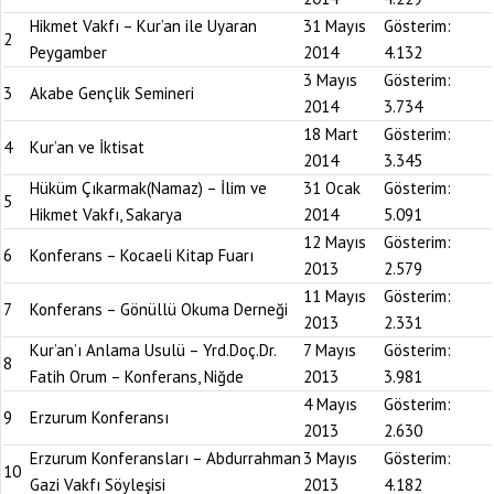
Hikmet Vakfı – Kur’an ile Uyaran
31 Mayıs
Gösterim:
2
Peygamber
2014
4.132
3 Mayıs
Gösterim:
3
Akabe Gençlik Semineri
2014
3.734
18 Mart
Gösterim:
4
Kur’an ve İktisat
2014
3.345
Hüküm Çıkarmak(Namaz) – İlim ve
31 Ocak
Gösterim:
5
Hikmet Vakfı, Sakarya
2014
5.091
12 Mayıs
Gösterim:
6
Konferans – Kocaeli Kitap Fuarı
2013
2.579
11 Mayıs
Gösterim:
7
Konferans – Gönüllü Okuma Derneği
2013
2.331
Kur’an’ı Anlama Usulü – Yrd.Doç.Dr.
7 Mayıs
Gösterim:
8
Fatih Orum – Konferans, Niğde
2013
3.981
4 Mayıs
Gösterim:
9
Erzurum Konferansı
2013
2.630
Erzurum Konferansları – Abdurrahman
3 Mayıs
Gösterim:
10
Gazi Vakfı Söyleşisi
2013
4.182