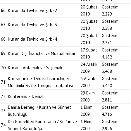
20 Şubat
Gösterim:
66
Kur’an’da Tevhid ve Şirk -2
2010
2.229
20 Şubat
Gösterim:
67
Kur’an’da Tevhid ve Şirk -3
2010
2.388
20 Şubat
Gösterim:
68
Kur’an’da Tevhid ve Şirk -4
2010
2.271
17 Şubat
Gösterim:
69
Kur’an Dışı İnançlar ve Müslümanlar
2010
4.182
24 Aralık
Gösterim:
70
Kur’an’ı Anlamak ve Yaşamak
2009
3.458
Karlsruhe’de “Deutschsprachiger
6 Aralık
Gösterim:
71
Muslimkreis”ile Tanışma Toplantısı
2009
3.440
29 Ekim
Gösterim:
72
Konferans – Denizli
2009
2.811
Damla Derneği / Kur’an ve Sünnet
1 Ekim
Gösterim:
73
Bütünlüğü
2009
4.716
Din Görevlileri Konferansı / Kur’an ve
1 Ekim
Gösterim:
74
Sünnet Bütünlüğü
2009
2.996