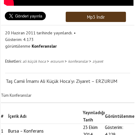
Mp3 İndir
20 Haziran 2011 tarihinde yayınlandı.
Gösterim:
4.173
görüntülenme
Konferanslar
Etiketleri:
>
>
>
ali küçük hoca
erzurum
konferanslar
ziyaret
Taş Camii İmamı Ali Küçük Hoca’yı Ziyaret – ERZURUM
Tüm Konferanslar
Yayınladığı
#
İçerik Adı
Görüntülenme
Tarih
23 Ekim
Gösterim:
1
Bursa – Konferans
2014
4.229