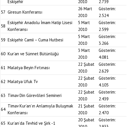
Eskişehir
2010
2.739
26 Mart
Gösterim:
57
Giresun Konferansı
2010
2.524
Eskişehir Anadolu İmam Hatip Lisesi
5 Mart
Gösterim:
58
Konferansı
2010
2.599
5 Mart
Gösterim:
59
Eskişehir Camii – Cuma Hutbesi
2010
3.266
3 Mart
Gösterim:
60
Kur’an ve Sünnet Bütünlüğü
2010
4.081
22 Şubat
Gösterim:
61
Malatya Beyin Fırtınası
2010
2.629
22 Şubat
Gösterim:
62
Malatya Ufuk Tv
2010
4.105
22 Şubat
Gösterim:
63
Timav Din Görevlileri Semineri
2010
2.439
Timav Kur’an’ın Anlamıyla Buluşmak
21 Şubat
Gösterim:
64
Konferansı
2010
2.470
20 Şubat
Gösterim:
65
Kur’an’da Tevhid ve Şirk -1
2010
2.933