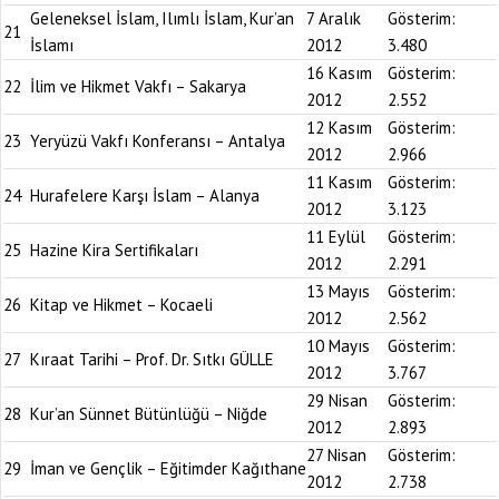
Geleneksel İslam, Ilımlı İslam, Kur’an
7 Aralık
Gösterim:
21
İslamı
2012
3.480
16 Kasım
Gösterim:
22
İlim ve Hikmet Vakfı – Sakarya
2012
2.552
12 Kasım
Gösterim:
23
Yeryüzü Vakfı Konferansı – Antalya
2012
2.966
11 Kasım
Gösterim:
24
Hurafelere Karşı İslam – Alanya
2012
3.123
11 Eylül
Gösterim:
25
Hazine Kira Sertifikaları
2012
2.291
13 Mayıs
Gösterim:
26
Kitap ve Hikmet – Kocaeli
2012
2.562
10 Mayıs
Gösterim:
27
Kıraat Tarihi – Prof. Dr. Sıtkı GÜLLE
2012
3.767
29 Nisan
Gösterim:
28
Kur’an Sünnet Bütünlüğü – Niğde
2012
2.893
27 Nisan
Gösterim:
29
İman ve Gençlik – Eğitimder Kağıthane
2012
2.738