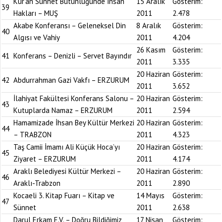
Kur’an Sünnet Bütünlüğünde İnsan
15 Aralık
Gösterim:
39
Hakları – MUŞ
2011
2.478
Akabe Konferansı – Geleneksel Din
8 Aralık
Gösterim:
40
Algısı ve Vahiy
2011
4.204
26 Kasım
Gösterim:
41
Konferans – Denizli – Servet Bayındır
2011
3.335
20 Haziran
Gösterim:
42
Abdurrahman Gazi Vakfı – ERZURUM
2011
3.652
İlahiyat Fakültesi Konferans Salonu –
20 Haziran
Gösterim:
43
Kutuplarda Namaz – ERZURUM
2011
2.594
Hamamizade İhsan Bey Kültür Merkezi
20 Haziran
Gösterim:
44
– TRABZON
2011
4.323
Taş Camii İmamı Ali Küçük Hoca’yı
20 Haziran
Gösterim:
45
Ziyaret – ERZURUM
2011
4.174
Araklı Belediyesi Kültür Merkezi –
20 Haziran
Gösterim:
46
Araklı-Trabzon
2011
2.890
Kocaeli 3. Kitap Fuarı – Kitap ve
14 Mayıs
Gösterim:
47
Sünnet
2011
2.638
Darul Erkam E.V. – Doğru Bildiğimiz
17 Nisan
Gösterim: