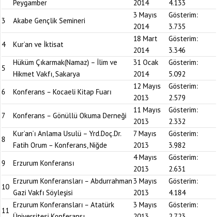
Peygamber
2014
4.133
3 Mayıs
Gösterim:
3
Akabe Gençlik Semineri
2014
3.735
18 Mart
Gösterim:
4
Kur’an ve İktisat
2014
3.346
Hüküm Çıkarmak(Namaz) – İlim ve
31 Ocak
Gösterim:
5
Hikmet Vakfı, Sakarya
2014
5.092
12 Mayıs
Gösterim:
6
Konferans – Kocaeli Kitap Fuarı
2013
2.579
11 Mayıs
Gösterim:
7
Konferans – Gönüllü Okuma Derneği
2013
2.332
Kur’an’ı Anlama Usulü – Yrd.Doç.Dr.
7 Mayıs
Gösterim:
8
Fatih Orum – Konferans, Niğde
2013
3.982
4 Mayıs
Gösterim:
9
Erzurum Konferansı
2013
2.631
Erzurum Konferansları – Abdurrahman
3 Mayıs
Gösterim:
10
Gazi Vakfı Söyleşisi
2013
4.184
Erzurum Konferansları – Atatürk
3 Mayıs
Gösterim:
11
Üniversitesi Konferansı
2013
2.723