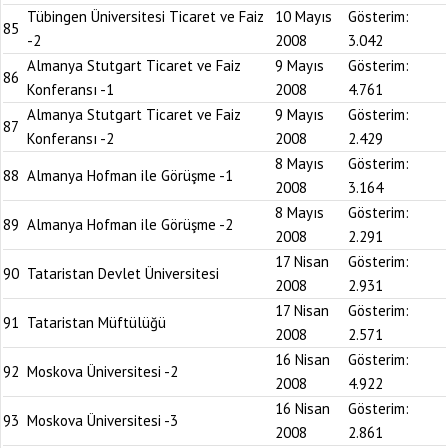
Tübingen Üniversitesi Ticaret ve Faiz
10 Mayıs
Gösterim:
85
-2
2008
3.042
Almanya Stutgart Ticaret ve Faiz
9 Mayıs
Gösterim:
86
Konferansı -1
2008
4.761
Almanya Stutgart Ticaret ve Faiz
9 Mayıs
Gösterim:
87
Konferansı -2
2008
2.429
8 Mayıs
Gösterim:
88
Almanya Hofman ile Görüşme -1
2008
3.164
8 Mayıs
Gösterim:
89
Almanya Hofman ile Görüşme -2
2008
2.291
17 Nisan
Gösterim:
90
Tataristan Devlet Üniversitesi
2008
2.931
17 Nisan
Gösterim:
91
Tataristan Müftülüğü
2008
2.571
16 Nisan
Gösterim:
92
Moskova Üniversitesi -2
2008
4.922
16 Nisan
Gösterim:
93
Moskova Üniversitesi -3
2008
2.861