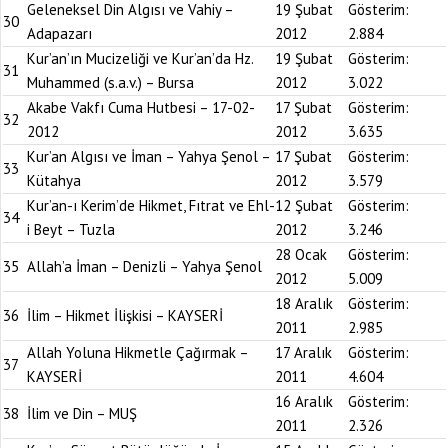
Geleneksel Din Algısı ve Vahiy –
19 Şubat
Gösterim:
30
Adapazarı
2012
2.884
Kur’an’ın Mucizeliği ve Kur’an’da Hz.
19 Şubat
Gösterim:
31
Muhammed (s.a.v.) – Bursa
2012
3.022
Akabe Vakfı Cuma Hutbesi – 17-02-
17 Şubat
Gösterim:
32
2012
2012
3.635
Kur’an Algısı ve İman – Yahya Şenol –
17 Şubat
Gösterim:
33
Kütahya
2012
3.579
Kur’an-ı Kerim’de Hikmet, Fıtrat ve Ehl-
12 Şubat
Gösterim:
34
i Beyt – Tuzla
2012
3.246
28 Ocak
Gösterim:
35
Allah’a İman – Denizli – Yahya Şenol
2012
5.009
18 Aralık
Gösterim:
36
İlim – Hikmet İlişkisi – KAYSERİ
2011
2.985
Allah Yoluna Hikmetle Çağırmak –
17 Aralık
Gösterim:
37
KAYSERİ
2011
4.604
16 Aralık
Gösterim:
38
İlim ve Din – MUŞ
2011
2.326