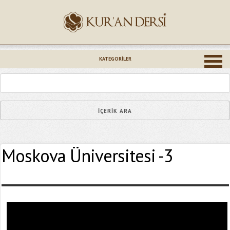
İsminiz (*)
KATEGORILER
Epostanız (*)
Moskova Üniversitesi -3
Yaşadığınız Hatanın Ayrıntıları
Bağlantıyı Gönderin