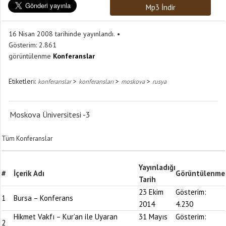
Mp3 İndir
16 Nisan 2008 tarihinde yayınlandı.
Gösterim:
2.861
görüntülenme
Konferanslar
Etiketleri:
>
>
>
konferanslar
konferansları
moskova
rusya
Moskova Üniversitesi -3
Tüm Konferanslar
Yayınladığı
#
İçerik Adı
Görüntülenme
Tarih
23 Ekim
Gösterim:
1
Bursa – Konferans
2014
4.230
Hikmet Vakfı – Kur’an ile Uyaran
31 Mayıs
Gösterim:
2