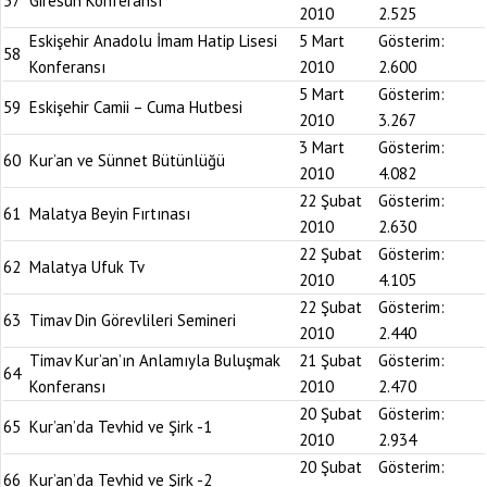
57
Giresun Konferansı
2010
2.525
Eskişehir Anadolu İmam Hatip Lisesi
5 Mart
Gösterim:
58
Konferansı
2010
2.600
5 Mart
Gösterim:
59
Eskişehir Camii – Cuma Hutbesi
2010
3.267
3 Mart
Gösterim:
60
Kur’an ve Sünnet Bütünlüğü
2010
4.082
22 Şubat
Gösterim:
61
Malatya Beyin Fırtınası
2010
2.630
22 Şubat
Gösterim:
62
Malatya Ufuk Tv
2010
4.105
22 Şubat
Gösterim:
63
Timav Din Görevlileri Semineri
2010
2.440
Timav Kur’an’ın Anlamıyla Buluşmak
21 Şubat
Gösterim:
64
Konferansı
2010
2.470
20 Şubat
Gösterim:
65
Kur’an’da Tevhid ve Şirk -1
2010
2.934
20 Şubat
Gösterim:
66
Kur’an’da Tevhid ve Şirk -2