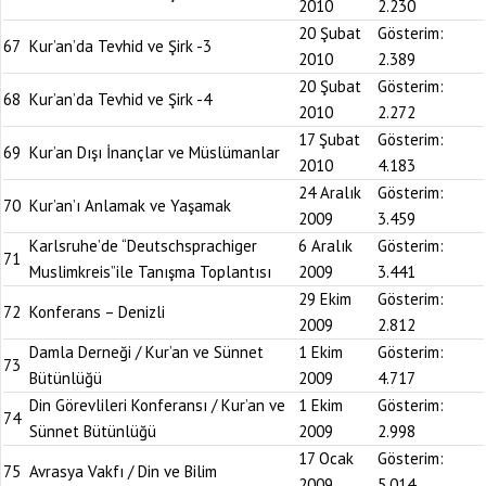
2010
2.230
20 Şubat
Gösterim:
67
Kur’an’da Tevhid ve Şirk -3
2010
2.389
20 Şubat
Gösterim:
68
Kur’an’da Tevhid ve Şirk -4
2010
2.272
17 Şubat
Gösterim:
69
Kur’an Dışı İnançlar ve Müslümanlar
2010
4.183
24 Aralık
Gösterim:
70
Kur’an’ı Anlamak ve Yaşamak
2009
3.459
Karlsruhe’de “Deutschsprachiger
6 Aralık
Gösterim:
71
Muslimkreis”ile Tanışma Toplantısı
2009
3.441
29 Ekim
Gösterim:
72
Konferans – Denizli
2009
2.812
Damla Derneği / Kur’an ve Sünnet
1 Ekim
Gösterim:
73
Bütünlüğü
2009
4.717
Din Görevlileri Konferansı / Kur’an ve
1 Ekim
Gösterim:
74
Sünnet Bütünlüğü
2009
2.998
17 Ocak
Gösterim:
75
Avrasya Vakfı / Din ve Bilim
2009
5.014