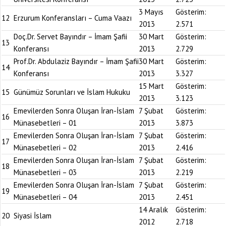
3 Mayıs
Gösterim:
12
Erzurum Konferansları – Cuma Vaazı
2013
2.571
Doç.Dr. Servet Bayındır – İmam Şafii
30 Mart
Gösterim:
13
Konferansı
2013
2.729
Prof.Dr. Abdulaziz Bayındır – İmam Şafii
30 Mart
Gösterim:
14
Konferansı
2013
3.327
15 Mart
Gösterim:
15
Günümüz Sorunları ve İslam Hukuku
2013
3.123
Emevilerden Sonra Oluşan İran-İslam
7 Şubat
Gösterim:
16
Münasebetleri – 01
2013
3.873
Emevilerden Sonra Oluşan İran-İslam
7 Şubat
Gösterim:
17
Münasebetleri – 02
2013
2.416
Emevilerden Sonra Oluşan İran-İslam
7 Şubat
Gösterim:
18
Münasebetleri – 03
2013
2.219
Emevilerden Sonra Oluşan İran-İslam
7 Şubat
Gösterim:
19
Münasebetleri – 04
2013
2.451
14 Aralık
Gösterim:
20
Siyasi İslam
2012
2.718