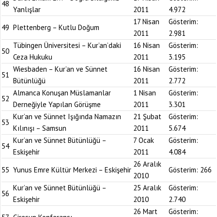
48
Yanlışlar
2011
4.972
17 Nisan
Gösterim:
49
Plettenberg – Kutlu Doğum
2011
2.981
Tübingen Üniversitesi – Kur’an’daki
16 Nisan
Gösterim:
50
Ceza Hukuku
2011
3.195
Wiesbaden – Kur’an ve Sünnet
16 Nisan
Gösterim:
51
Bütünlüğü
2011
2.772
Almanca Konuşan Müslamanlar
1 Nisan
Gösterim:
52
Derneğiyle Yapılan Görüşme
2011
3.301
Kur’an ve Sünnet Işığında Namazın
21 Şubat
Gösterim:
53
Kılınışı – Samsun
2011
5.674
Kur’an ve Sünnet Bütünlüğü –
7 Ocak
Gösterim:
54
Eskişehir
2011
4.084
26 Aralık
55
Yunus Emre Kültür Merkezi – Eskişehir
Gösterim:
266
2010
Kur’an ve Sünnet Bütünlüğü –
25 Aralık
Gösterim:
56
Eskişehir
2010
2.740
26 Mart
Gösterim: