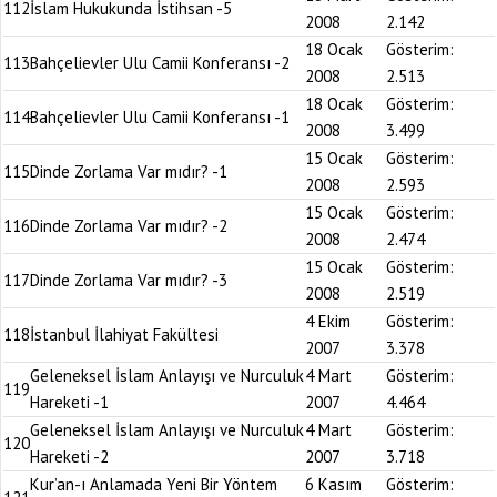
112
İslam Hukukunda İstihsan -5
2008
2.142
18 Ocak
Gösterim:
113
Bahçelievler Ulu Camii Konferansı -2
2008
2.513
18 Ocak
Gösterim:
114
Bahçelievler Ulu Camii Konferansı -1
2008
3.499
15 Ocak
Gösterim:
115
Dinde Zorlama Var mıdır? -1
2008
2.593
15 Ocak
Gösterim:
116
Dinde Zorlama Var mıdır? -2
2008
2.474
15 Ocak
Gösterim:
117
Dinde Zorlama Var mıdır? -3
2008
2.519
4 Ekim
Gösterim:
118
İstanbul İlahiyat Fakültesi
2007
3.378
Geleneksel İslam Anlayışı ve Nurculuk
4 Mart
Gösterim:
119
Hareketi -1
2007
4.464
Geleneksel İslam Anlayışı ve Nurculuk
4 Mart
Gösterim:
120
Hareketi -2
2007
3.718
Kur’an-ı Anlamada Yeni Bir Yöntem
6 Kasım
Gösterim: